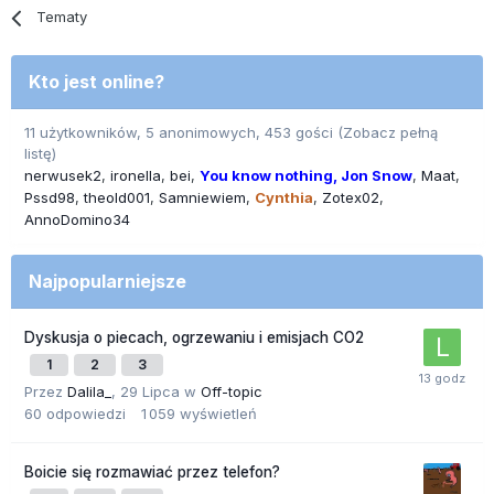
Tematy
Kto jest online?
11 użytkowników, 5 anonimowych, 453 gości
(Zobacz pełną
listę)
nerwusek2
ironella
bei
You know nothing, Jon Snow
Maat
Pssd98
theold001
Samniewiem
Cynthia
Zotex02
AnnoDomino34
Najpopularniejsze
Dyskusja o piecach, ogrzewaniu i emisjach CO2
1
2
3
Przez
Dalila_
,
29 Lipca
w
Off-topic
60
odpowiedzi
1 059
wyświetleń
Boicie się rozmawiać przez telefon?