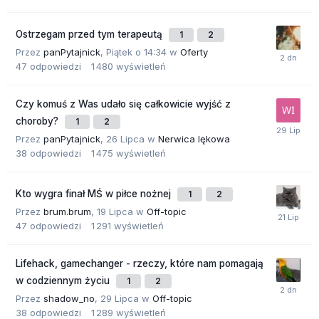
Ostrzegam przed tym terapeutą
1
2
Przez
panPytajnick
,
Piątek o 14:34
w
Oferty
47
odpowiedzi
1 480
wyświetleń
Czy komuś z Was udało się całkowicie wyjść z
choroby?
1
2
Przez
panPytajnick
,
26 Lipca
w
Nerwica lękowa
38
odpowiedzi
1 475
wyświetleń
Kto wygra finał MŚ w piłce nożnej
1
2
Przez
brum.brum
,
19 Lipca
w
Off-topic
47
odpowiedzi
1 291
wyświetleń
Lifehack, gamechanger - rzeczy, które nam pomagają
w codziennym życiu
1
2
Przez
shadow_no
,
29 Lipca
w
Off-topic
38
odpowiedzi
1 289
wyświetleń