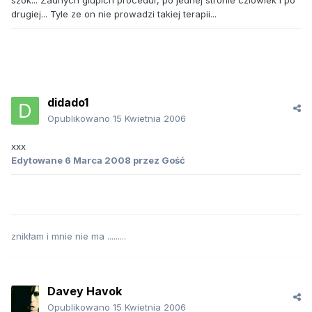
szok... Zadnych glupich procedur, po jednej stronie czlowiek i po
drugiej... Tyle ze on nie prowadzi takiej terapii...
didado1
Opublikowano
15 Kwietnia 2006
xxx
Edytowane
6 Marca 2008
przez Gość
znikłam i mnie nie ma .........
Davey Havok
Opublikowano
15 Kwietnia 2006