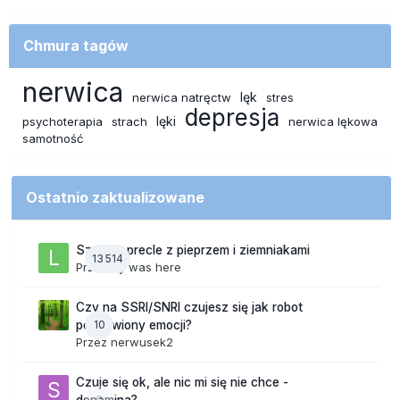
Chmura tagów
nerwica
lęk
nerwica natręctw
stres
depresja
lęki
psychoterapia
strach
nerwica lękowa
samotność
Ostatnio zaktualizowane
Szalone precle z pieprzem i ziemniakami
13 514
Przez
lily was here
Czy na SSRI/SNRI czujesz się jak robot
10
pozbawiony emocji?
Przez
nerwusek2
Czuje się ok, ale nic mi się nie chce -
0