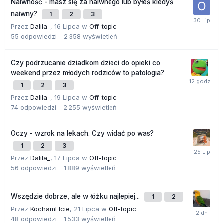
Naiwność - masz się za naiwnego lub byłeś kiedyś
naiwny?
1
2
3
Przez
Dalila_
,
16 Lipca
w
Off-topic
55
odpowiedzi
2 358
wyświetleń
Czy podrzucanie dziadkom dzieci do opieki co
weekend przez młodych rodziców to patologia?
1
2
3
Przez
Dalila_
,
19 Lipca
w
Off-topic
74
odpowiedzi
2 255
wyświetleń
Oczy - wzrok na lekach. Czy widać po was?
1
2
3
Przez
Dalila_
,
17 Lipca
w
Off-topic
56
odpowiedzi
1 889
wyświetleń
Wszędzie dobrze, ale w łóżku najlepiej...
1
2
Przez
KochamElcie
,
21 Lipca
w
Off-topic
48
odpowiedzi
1 533
wyświetleń