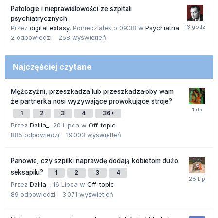
Patologie i nieprawidłowości ze szpitali
psychiatrycznych
Przez
digital extasy
,
Poniedziałek o 09:38
w
Psychiatria
2
odpowiedzi
258
wyświetleń
Najczęściej czytane
Mężczyźni, przeszkadza lub przeszkadzałoby wam
że partnerka nosi wyzywające prowokujące stroje?
1
2
3
4
36
Przez
Dalila_
,
20 Lipca
w
Off-topic
885
odpowiedzi
19 003
wyświetleń
Panowie, czy szpilki naprawdę dodają kobietom dużo
seksapilu?
1
2
3
4
Przez
Dalila_
,
16 Lipca
w
Off-topic
89
odpowiedzi
3 071
wyświetleń