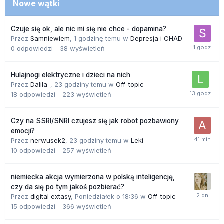
Nowe wątki
Czuje się ok, ale nic mi się nie chce - dopamina?
Przez
Samniewiem
,
1 godzinę temu
w
Depresja i CHAD
0
odpowiedzi
38
wyświetleń
Hulajnogi elektryczne i dzieci na nich
Przez
Dalila_
,
23 godziny temu
w
Off-topic
18
odpowiedzi
223
wyświetleń
Czy na SSRI/SNRI czujesz się jak robot pozbawiony
emocji?
Przez
nerwusek2
,
23 godziny temu
w
Leki
10
odpowiedzi
257
wyświetleń
niemiecka akcja wymierzona w polską inteligencję,
czy da się po tym jakoś pozbierać?
Przez
digital extasy
,
Poniedziałek o 18:36
w
Off-topic
15
odpowiedzi
366
wyświetleń