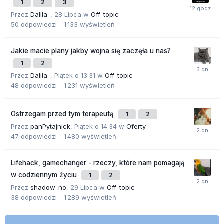
1
2
3
Przez
Dalila_
,
28 Lipca
w
Off-topic
50
odpowiedzi
1 133
wyświetleń
Jakie macie plany jakby wojna się zaczęła u nas?
1
2
Przez
Dalila_
,
Piątek o 13:31
w
Off-topic
48
odpowiedzi
1 231
wyświetleń
Ostrzegam przed tym terapeutą
1
2
Przez
panPytajnick
,
Piątek o 14:34
w
Oferty
47
odpowiedzi
1 480
wyświetleń
Lifehack, gamechanger - rzeczy, które nam pomagają
w codziennym życiu
1
2
Przez
shadow_no
,
29 Lipca
w
Off-topic
38
odpowiedzi
1 289
wyświetleń