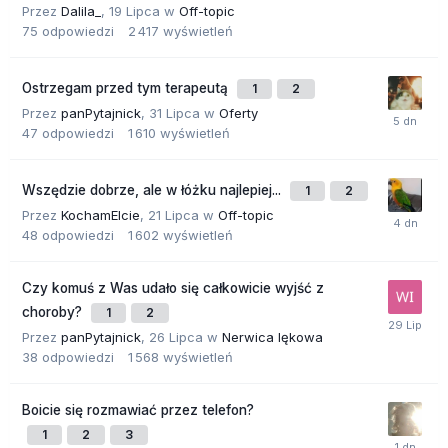
Przez
Dalila_
,
19 Lipca
w
Off-topic
75
odpowiedzi
2 417
wyświetleń
Ostrzegam przed tym terapeutą
1
2
Przez
panPytajnick
,
31 Lipca
w
Oferty
47
odpowiedzi
1 610
wyświetleń
Wszędzie dobrze, ale w łóżku najlepiej...
1
2
Przez
KochamElcie
,
21 Lipca
w
Off-topic
48
odpowiedzi
1 602
wyświetleń
Czy komuś z Was udało się całkowicie wyjść z
choroby?
1
2
Przez
panPytajnick
,
26 Lipca
w
Nerwica lękowa
38
odpowiedzi
1 568
wyświetleń
Boicie się rozmawiać przez telefon?
1
2
3