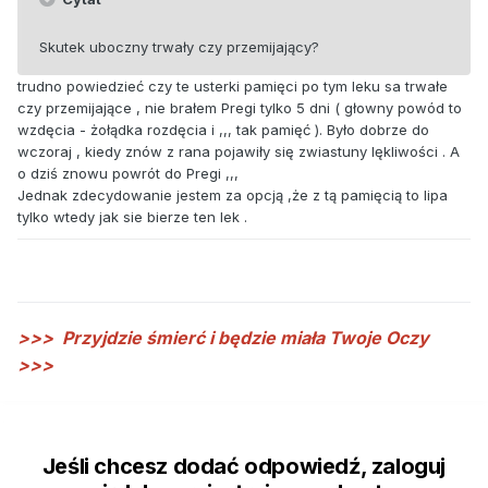
Skutek uboczny trwały czy przemijający?
trudno powiedzieć czy te usterki pamięci po tym leku sa trwałe
czy przemijające , nie brałem Pregi tylko 5 dni ( głowny powód to
wzdęcia - żołądka rozdęcia i ,,, tak pamięć ). Było dobrze do
wczoraj , kiedy znów z rana pojawiły się zwiastuny lękliwości . A
o dziś znowu powrót do Pregi ,,,
Jednak zdecydowanie jestem za opcją ,że z tą pamięcią to lipa
tylko wtedy jak sie bierze ten lek .
>>>
Przyjdzie śmierć i będzie miała Twoje Oczy
>>>
Jeśli chcesz dodać odpowiedź, zaloguj