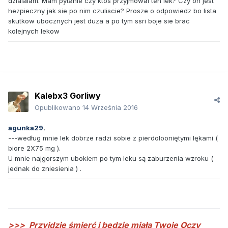
dzialalam. Mam pytanie czy ktos przyjmowal ten lek? Czy on jest
hezpieczny jak sie po nim czuliscie? Prosze o odpowiedz bo lista
skutkow ubocznych jest duza a po tym ssri boje sie brac
kolejnych lekow
Kalebx3 Gorliwy
Opublikowano
14 Września 2016
agunka29
,
---według mnie lek dobrze radzi sobie z pierdolooniętymi lękami (
biore 2X75 mg ).
U mnie najgorszym ubokiem po tym leku są zaburzenia wzroku (
jednak do zniesienia ) .
>>>
Przyjdzie śmierć i będzie miała Twoje Oczy