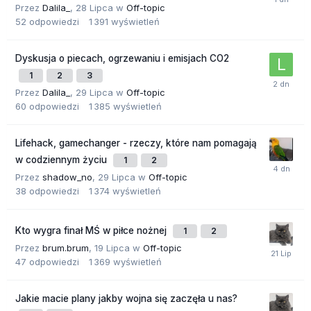
Przez
Dalila_
,
28 Lipca
w
Off-topic
52
odpowiedzi
1 391
wyświetleń
Dyskusja o piecach, ogrzewaniu i emisjach CO2
1
2
3
Przez
Dalila_
,
29 Lipca
w
Off-topic
60
odpowiedzi
1 385
wyświetleń
Lifehack, gamechanger - rzeczy, które nam pomagają
w codziennym życiu
1
2
Przez
shadow_no
,
29 Lipca
w
Off-topic
38
odpowiedzi
1 374
wyświetleń
Kto wygra finał MŚ w piłce nożnej
1
2
Przez
brum.brum
,
19 Lipca
w
Off-topic
47
odpowiedzi
1 369
wyświetleń
Jakie macie plany jakby wojna się zaczęła u nas?