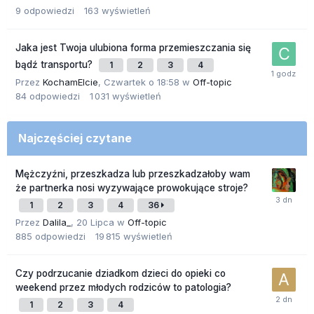
9
odpowiedzi
163
wyświetleń
Jaka jest Twoja ulubiona forma przemieszczania się
bądź transportu?
1
2
3
4
Przez
KochamElcie
,
Czwartek o 18:58
w
Off-topic
84
odpowiedzi
1 031
wyświetleń
Najczęściej czytane
Mężczyźni, przeszkadza lub przeszkadzałoby wam
że partnerka nosi wyzywające prowokujące stroje?
1
2
3
4
36
Przez
Dalila_
,
20 Lipca
w
Off-topic
885
odpowiedzi
19 815
wyświetleń
Czy podrzucanie dziadkom dzieci do opieki co
weekend przez młodych rodziców to patologia?
1
2
3
4