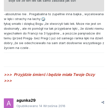
Boje sie ze ten lek tak samo zadziala jak ssri
-absolutnie nie . Pregabalina to zupełnie inna bajka , wycelowana
w lęki i strachy na lachy
łykaj smiało i dziękuj Bogu ,że stworzyli taki lek. Moze nie jest on
doskonały , ale mi pomógł na tak przyjebane lęki , że dzieki niemu
wyjechałem do Francji na 3 tygodnie , a jeszcze paręnaście dni
temu (przed Pregą- bez Pregi ) juz od samego ranka lęki na dzień
dobry ,że sie odechciewało na sam start dosłownie wszystkiego z
życiem na czele .
>>>
Przyjdzie śmierć i będzie miała Twoje Oczy
>>>
agunka29
Opublikowano
14 Września 2016