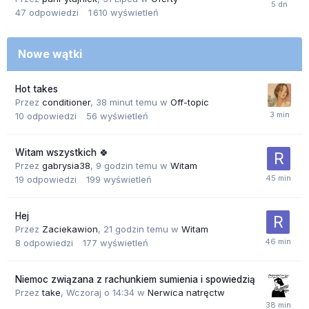
47
odpowiedzi
1 610
wyświetleń
Nowe wątki
Hot takes
Przez
conditioner
,
38 minut temu
w
Off-topic
10
odpowiedzi
56
wyświetleń
Witam wszystkich 🍀
Przez
gabrysia38
,
9 godzin temu
w
Witam
19
odpowiedzi
199
wyświetleń
Hej
Przez
Zaciekawion
,
21 godzin temu
w
Witam
8
odpowiedzi
177
wyświetleń
Niemoc związana z rachunkiem sumienia i spowiedzią
Przez
take
,
Wczoraj o 14:34
w
Nerwica natręctw