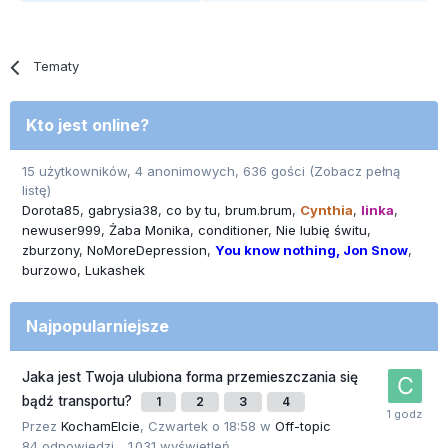
Tematy
Kto jest online?
15 użytkowników, 4 anonimowych, 636 gości
(Zobacz pełną
listę)
Dorota85
gabrysia38
co by tu
brum.brum
Cynthia
linka
newuser999
Żaba Monika
conditioner
Nie lubię świtu
zburzony
NoMoreDepression
You know nothing, Jon Snow
burzowo
Lukashek
Najpopularniejsze
Jaka jest Twoja ulubiona forma przemieszczania się
bądź transportu?
1
2
3
4
Przez
KochamElcie
,
Czwartek o 18:58
w
Off-topic
84
odpowiedzi
1 031
wyświetleń