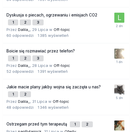
Dyskusja o piecach, ogrzewaniu i emisjach CO2
1
2
3
Przez
Dalila_
,
29 Lipca
w
Off-topic
60
odpowiedzi
1 385
wyświetleń
Boicie się rozmawiać przez telefon?
1
2
3
Przez
Dalila_
,
28 Lipca
w
Off-topic
52
odpowiedzi
1 391
wyświetleń
Jakie macie plany jakby wojna się zaczęła u nas?
1
2
Przez
Dalila_
,
31 Lipca
w
Off-topic
48
odpowiedzi
1 346
wyświetleń
Ostrzegam przed tym terapeutą
1
2
Przez
panPytajnick
,
31 Lipca
w
Oferty