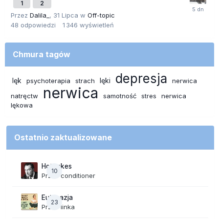
1
2
Przez
Dalila_
,
31 Lipca
w
Off-topic
48
odpowiedzi
1 346
wyświetleń
Chmura tagów
depresja
lęk
lęki
psychoterapia
strach
nerwica
nerwica
natręctw
samotność
stres
nerwica
lękowa
Ostatnio zaktualizowane
Hot takes
10
Przez
conditioner
Eutanazja
23
Przez
linka