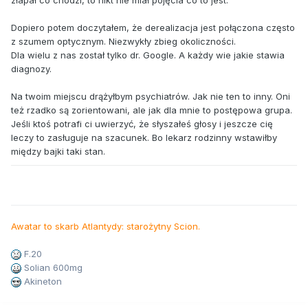
złapał co chodzi, to nikt nie miał pojęcia co to jest.
Dopiero potem doczytałem, że derealizacja jest połączona często
z szumem optycznym. Niezwykły zbieg okoliczności.
Dla wielu z nas został tylko dr. Google. A każdy wie jakie stawia
diagnozy.
Na twoim miejscu drążyłbym psychiatrów. Jak nie ten to inny. Oni
też rzadko są zorientowani, ale jak dla mnie to postępowa grupa.
Jeśli ktoś potrafi ci uwierzyć, że słyszałeś głosy i jeszcze cię
leczy to zasługuje na szacunek. Bo lekarz rodzinny wstawiłby
między bajki taki stan.
Awatar to skarb Atlantydy: starożytny Scion.
F.20
Solian 600mg
Akineton