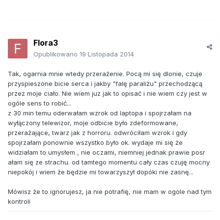
Flora3
Opublikowano
19 Listopada 2014
Tak, ogarnia mnie wtedy przerażenie. Pocą mi się dlonie, czuje
przyspieszone bicie serca i jakby "falę paraliżu" przechodzącą
przez moje ciało. Nie wiem juz jak to opisać i nie wiem czy jest w
ogóle sens to robić...
z 30 min temu oderwałam wzrok od laptopa i spojrzałam na
wyłączony telewizor, moje odbicie było zdeformowane,
przerażające, twarz jak z horroru. odwróciłam wzrok i gdy
spojrzałam ponownie wszystko było ok. wydaje mi się że
widziałam to umysłem , nie oczami, niemniej jednak prawie posr
ałam się ze strachu. od tamtego momentu cały czas czuję mocny
niepokój i wiem że będzie mi towarzyszył dopóki nie zasnę...
Mówisz że to ignorujesz, ja nie potrafię, nie mam w ogole nad tym
kontroli