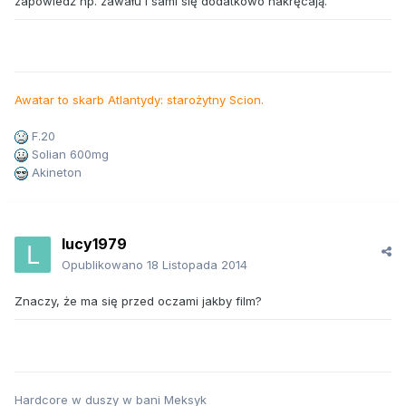
zapowiedź np. zawału i sami się dodatkowo nakręcają.
Awatar to skarb Atlantydy: starożytny Scion.
F.20
Solian 600mg
Akineton
lucy1979
Opublikowano
18 Listopada 2014
Znaczy, że ma się przed oczami jakby film?
Hardcore w duszy w bani Meksyk