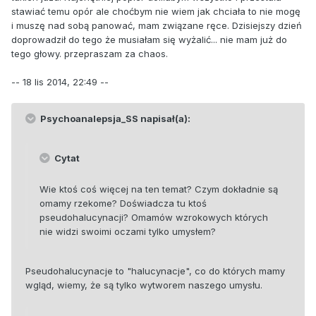
stawiać temu opór ale choćbym nie wiem jak chciała to nie mogę
i muszę nad sobą panować, mam związane ręce. Dzisiejszy dzień
doprowadził do tego że musiałam się wyżalić... nie mam już do
tego głowy. przepraszam za chaos.
-- 18 lis 2014, 22:49 --
Psychoanalepsja_SS napisał(a):
Cytat
Wie ktoś coś więcej na ten temat? Czym dokładnie są
omamy rzekome? Doświadcza tu ktoś
pseudohalucynacji? Omamów wzrokowych których
nie widzi swoimi oczami tylko umysłem?
Pseudohalucynacje to "halucynacje", co do których mamy
wgląd, wiemy, że są tylko wytworem naszego umysłu.