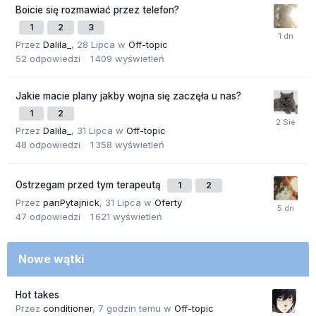
Boicie się rozmawiać przez telefon?
1
2
3
Przez
Dalila_
,
28 Lipca
w
Off-topic
52
odpowiedzi
1 409
wyświetleń
Jakie macie plany jakby wojna się zaczęła u nas?
1
2
Przez
Dalila_
,
31 Lipca
w
Off-topic
48
odpowiedzi
1 358
wyświetleń
Ostrzegam przed tym terapeutą
1
2
Przez
panPytajnick
,
31 Lipca
w
Oferty
47
odpowiedzi
1 621
wyświetleń
Nowe wątki
Hot takes
Przez
conditioner
,
7 godzin temu
w
Off-topic