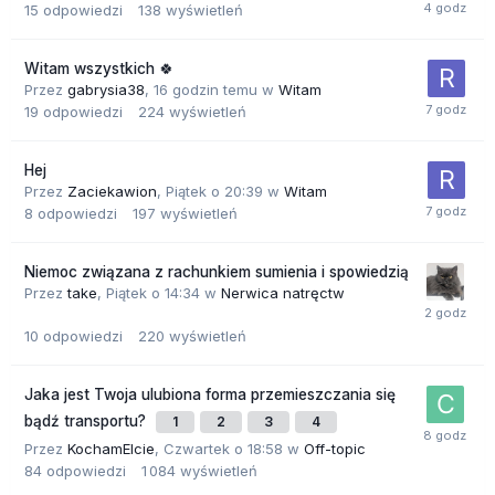
15
odpowiedzi
138
wyświetleń
Witam wszystkich 🍀
Przez
gabrysia38
,
16 godzin temu
w
Witam
19
odpowiedzi
224
wyświetleń
Hej
Przez
Zaciekawion
,
Piątek o 20:39
w
Witam
8
odpowiedzi
197
wyświetleń
Niemoc związana z rachunkiem sumienia i spowiedzią
Przez
take
,
Piątek o 14:34
w
Nerwica natręctw
10
odpowiedzi
220
wyświetleń
Jaka jest Twoja ulubiona forma przemieszczania się
bądź transportu?
1
2
3
4
Przez
KochamElcie
,
Czwartek o 18:58
w
Off-topic
84
odpowiedzi
1 084
wyświetleń