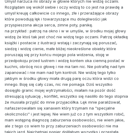
Umysł narzuca mi obrazy w głowie których nie widzę oczami.
Rozglądam się wokół siebie i oczy widzą to co jest na prawdę a
umysł kreuję całkowicie co innego, złe i przerażające obrazy
które powodują lęk i towarzyszące mu dolegliwości jak
przyspieszona akcja serca, zimne poty, panikę.
na przykład : patrzę na okno i w w umyśle, w środku mojej głowy
widzę że ktoś tak jest choć nie widzę tego oczami. Patrzę okładkę
książki i postacie z ilustracji wstają i zaczynają się poruszać,
siedzę i widzę cienie, małe bliżej nieokreślone obiekty które
poruszają się przy końcu mojego pola widzenia, stoję w
przedpokoju przed lustrem i widzę kontem oka ciemną postać w
kuchni, obrócę nico głowę i nie ma tam nic. Nie potrafię nad tym
zapanować i nie mam nad tym kontroli. Nie widzę tego tylko
jakbym w środku głowy miała drugą parę oczu która widzi co
innego. Boję się cały czas, nic nie pomaga. Dziś wszystko
dosięgło granic mojej wytrzymałości, miałam na pozór dość
stresującą sytuację , konflikt, wszystko się nasiliło do tego stopnia
że musiała przyjść do mnie przyjaciółka. Lęk mnie paraliżował,
nafaszerowałam się xanaxem który trzymam na "specjalne
okoliczności" i jest lepiej. Nie wiem już co z tym wszystkim robić,
mam wstępną diagnozę zaburzenia osobowości, nie wiem jakie,
ale z tego co wiem to przy zaburzeniach osobowości nie ma
takich jazd. Najchętniej popier doliłabym wszystko i przestała