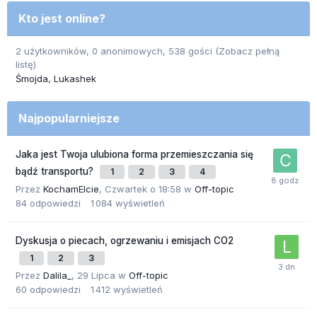
Kto jest online?
2 użytkowników, 0 anonimowych, 538 gości
(Zobacz pełną
listę)
Śmojda
Lukashek
Najpopularniejsze
Jaka jest Twoja ulubiona forma przemieszczania się
bądź transportu?
1
2
3
4
Przez
KochamElcie
,
Czwartek o 18:58
w
Off-topic
84
odpowiedzi
1 084
wyświetleń
Dyskusja o piecach, ogrzewaniu i emisjach CO2
1
2
3
Przez
Dalila_
,
29 Lipca
w
Off-topic
60
odpowiedzi
1 412
wyświetleń