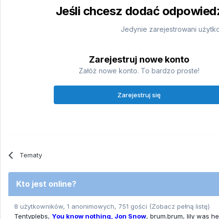
Jeśli chcesz dodać odpowiedź,
Jedynie zarejestrowani użytk
Zarejestruj nowe konto
Załóż nowe konto. To bardzo proste!
Zarejestruj się
Tematy
Kto jest online?
8 użytkowników, 1 anonimowych, 751 gości
(Zobacz pełną listę)
Tentyplebs
You know nothing, Jon Snow
brum.brum
lily was h