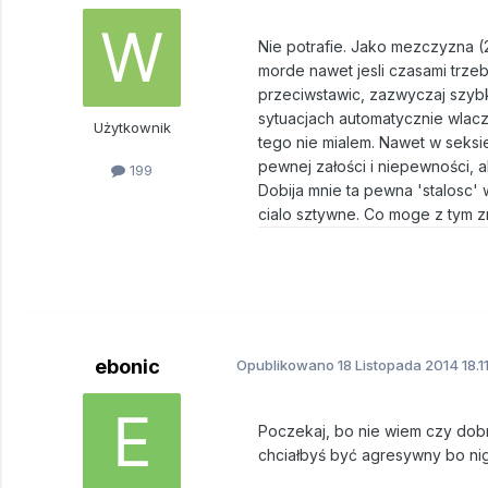
Nie potrafie. Jako mezczyzna (
morde nawet jesli czasami trzeb
przeciwstawic, zazwyczaj szybk
sytuacjach automatycznie wlacz
Użytkownik
tego nie mialem. Nawet w seksi
pewnej załości i niepewności, a
199
Dobija mnie ta pewna 'stalosc'
cialo sztywne. Co moge z tym z
ebonic
Opublikowano
18 Listopada 2014
18.1
Poczekaj, bo nie wiem czy dobrz
chciałbyś być agresywny bo nig