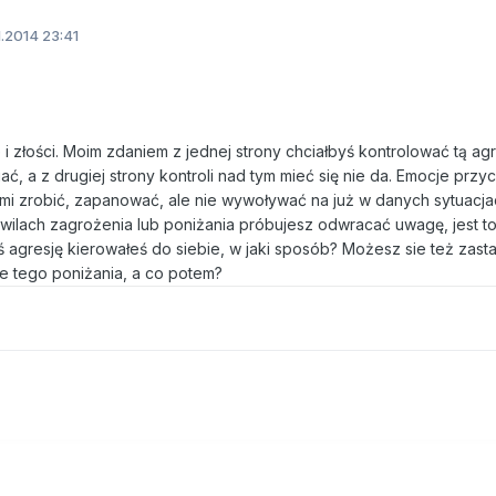
1.2014 23:41
 i złości. Moim zdaniem z jednej strony chciałbyś kontrolować tą agr
, a z drugiej strony kontroli nad tym mieć się nie da. Emocje przy
i zrobić, zapanować, ale nie wywoływać na już w danych sytuacja
ilach zagrożenia lub poniżania próbujesz odwracać uwagę, jest to
ś agresję kierowałeś do siebie, w jaki sposób? Możesz sie też zast
ie tego poniżania, a co potem?