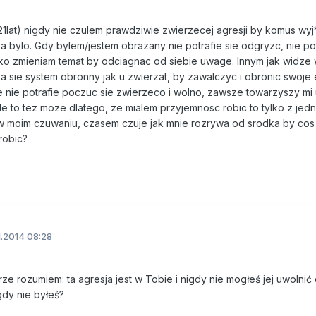
21lat) nigdy nie czulem prawdziwie zwierzecej agresji by komus wy
a bylo. Gdy bylem/jestem obrazany nie potrafie sie odgryzc, nie pot
o zmieniam temat by odciagnac od siebie uwage. Innym jak widze 
a sie system obronny jak u zwierzat, by zawalczyc i obronic swoje
e nie potrafie poczuc sie zwierzeco i wolno, zawsze towarzyszy mi
le to tez moze dlatego, ze mialem przyjemnosc robic to tylko z jedn
 w moim czuwaniu, czasem czuje jak mnie rozrywa od srodka by cos 
robic?
1.2014 08:28
e rozumiem: ta agresja jest w Tobie i nigdy nie mogłeś jej uwolnić 
dy nie byłeś?