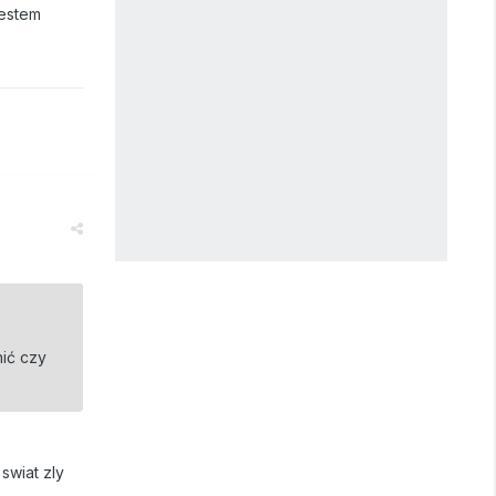
jestem
nić czy
swiat zly