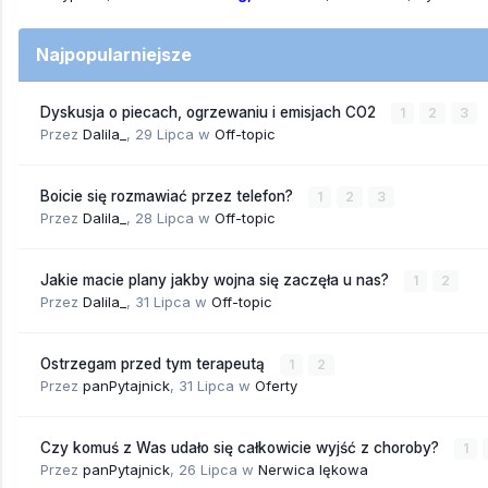
Najpopularniejsze
Dyskusja o piecach, ogrzewaniu i emisjach CO2
1
2
3
Przez
Dalila_
,
29 Lipca
w
Off-topic
Boicie się rozmawiać przez telefon?
1
2
3
Przez
Dalila_
,
28 Lipca
w
Off-topic
Jakie macie plany jakby wojna się zaczęła u nas?
1
2
Przez
Dalila_
,
31 Lipca
w
Off-topic
Ostrzegam przed tym terapeutą
1
2
Przez
panPytajnick
,
31 Lipca
w
Oferty
Czy komuś z Was udało się całkowicie wyjść z choroby?
1
Przez
panPytajnick
,
26 Lipca
w
Nerwica lękowa