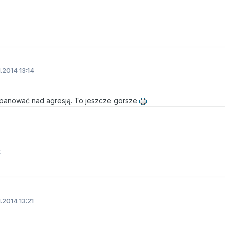
1.2014 13:14
ę panować nad agresją. To jeszcze gorsze
k
1.2014 13:21