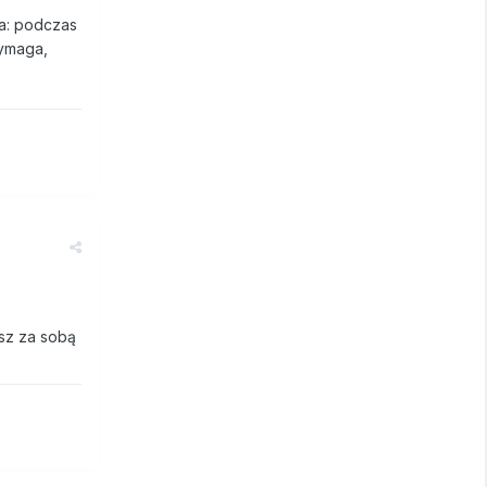
na: podczas
wymaga,
asz za sobą