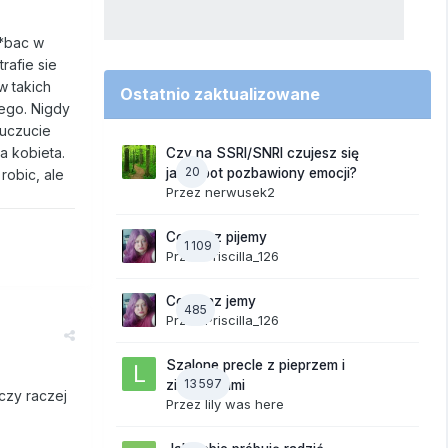
j*bac w
rafie sie
w takich
Ostatnio zaktualizowane
 ego. Nigdy
 uczucie
a kobieta.
Czy na SSRI/SNRI czujesz się
20
jak robot pozbawiony emocji?
robic, ale
Przez
nerwusek2
Co teraz pijemy
1 109
Przez
Priscilla_126
Co teraz jemy
485
Przez
Priscilla_126
Szalone precle z pieprzem i
13 597
ziemniakami
czy raczej
Przez
lily was here