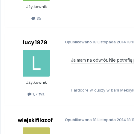
Użytkownik
35
lucy1979
Opublikowano
18 Listopada 2014
18.1
Ja mam na odwrót. Nie potrafi
Użytkownik
Hardcore w duszy w bani Meksy
1,7 tys.
wiejskifilozof
Opublikowano
18 Listopada 2014
18.1