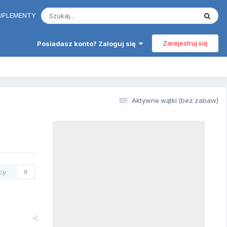
 SUPLEMENTY
Zarejestruj się
Posiadasz konto? Zaloguj się
Aktywne wątki (bez zabaw)
cy
0