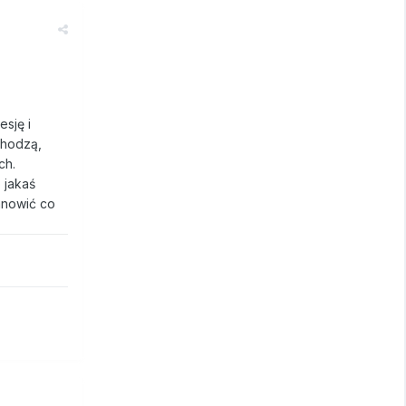
esję i
chodzą,
ch.
 jakaś
anowić co