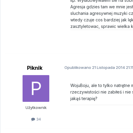
itp. Wyładowywalem sie na sobie
Agresja gdzies tam we mnie jes
sluchania agresywnej muzyki c
wtedy czuje cos bardziej jak lę
zasztyletowac, sprawic wielka k
Piknik
Opublikowano
21 Listopada 2014
21.1
WojuBoju, ale to tylko natrętne
rzeczywistości nie zabiłeś i nie
jakąś terapię?
Użytkownik
34