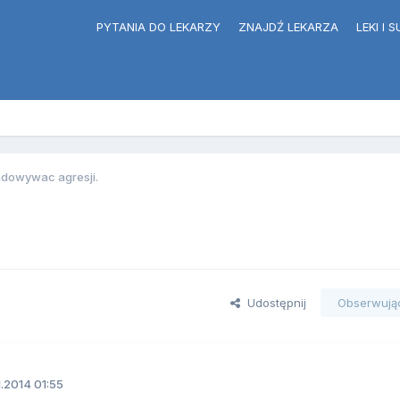
PYTANIA DO LEKARZY
ZNAJDŹ LEKARZA
LEKI I
ładowywac agresji.
Udostępnij
Obserwują
1.2014 01:55