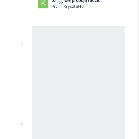
Jak sobie próbuję radzić...
122
Przez
Kryształ40