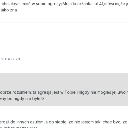
nie chciałbym mieć w sobie agresyj.Moja koleżanka lat 41,mówi mi,że 
jako zna.
1.2014 17:28
brze rozumiem: ta agresja jest w Tobie i nigdy nie mogłeś jej uwol
wny bo nigdy nie byłeś?
sji do innych czulem ja do siebie: ze nie jestem taki chce byc, ze 