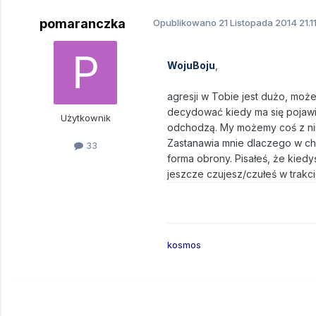
pomaranczka
Opublikowano
21 Listopada 2014
21.1
WojuBoju
,
agresji w Tobie jest dużo, może
decydować kiedy ma się pojawiać
Użytkownik
odchodzą. My możemy coś z nim
Zastanawia mnie dlaczego w chw
33
forma obrony. Pisałeś, że kiedy
jeszcze czujesz/czułeś w trakc
kosmos