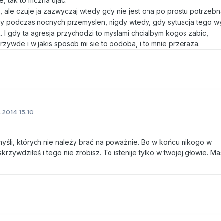
, tak to mozna ujac.
t, ale czuje ja zazwyczaj wtedy gdy nie jest ona po prostu potrzeb
zy podczas nocnych przemyslen, nigdy wtedy, gdy sytuacja tego 
k. I gdy ta agresja przychodzi to myslami chcialbym kogos zabic,
rzywde i w jakis sposob mi sie to podoba, i to mnie przeraza.
1.2014 15:10
 myśli, których nie należy brać na poważnie. Bo w końcu nikogo w
 skrzywdziłeś i tego nie zrobisz. To istenije tylko w twojej głowie. M