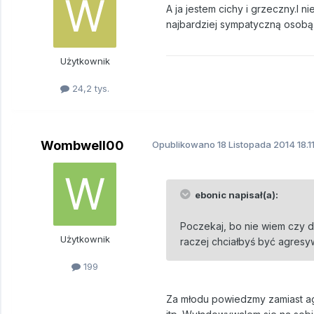
A ja jestem cichy i grzeczny.I 
najbardziej sympatyczną osobą 
Użytkownik
24,2 tys.
Wombwell00
Opublikowano
18 Listopada 2014
18.1
ebonic napisał(a):
Poczekaj, bo nie wiem czy do
Użytkownik
raczej chciałbyś być agresy
199
Za młodu powiedzmy zamiast agre