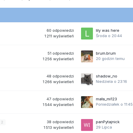
60
odpowiedzi
lily was here
Środa o 20:44
1 211
wyświetleń
51
odpowiedzi
brum.brum
20 godzin temu
1 256
wyświetleń
48
odpowiedzi
shadow_no
Niedziela o 23:16
1 266
wyświetleń
47
odpowiedzi
mała_mi123
Poniedziałek o 11:45
1 544
wyświetleń
38
odpowiedzi
panPytajnick
2
29 Lipca
1 513
wyświetleń