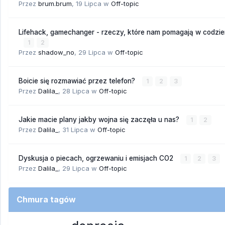
Przez
brum.brum
,
19 Lipca
w
Off-topic
Lifehack, gamechanger - rzeczy, które nam pomagają w codzi
1
2
Przez
shadow_no
,
29 Lipca
w
Off-topic
Boicie się rozmawiać przez telefon?
1
2
3
Przez
Dalila_
,
28 Lipca
w
Off-topic
Jakie macie plany jakby wojna się zaczęła u nas?
1
2
Przez
Dalila_
,
31 Lipca
w
Off-topic
Dyskusja o piecach, ogrzewaniu i emisjach CO2
1
2
3
Przez
Dalila_
,
29 Lipca
w
Off-topic
Chmura tagów