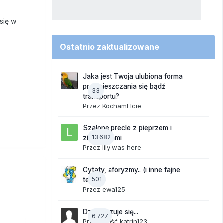
się w
Ostatnio zaktualizowane
Jaka jest Twoja ulubiona forma
przemieszczania się bądź
33
transportu?
Przez
KochamElcie
Szalone precle z pieprzem i
13 682
ziemniakami
Przez
lily was here
Cytaty, aforyzmy.. (i inne fajne
501
teksty)
Przez
ewa125
Dzisiaj czuje się...
6 727
Przez Gość katrin123