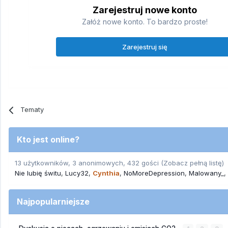
Zarejestruj nowe konto
Załóż nowe konto. To bardzo proste!
Zarejestruj się
Tematy
Kto jest online?
13 użytkowników, 3 anonimowych, 432 gości
(Zobacz pełną listę)
Nie lubię świtu
Lucy32
Cynthia
NoMoreDepression
Malowany_
Najpopularniejsze