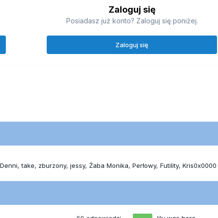
Zaloguj się
Posiadasz już konto? Zaloguj się poniżej.
Zaloguj się
Denni
take
zburzony
jessy
Żaba Monika
Perłowy
Futility
Kris0x0000