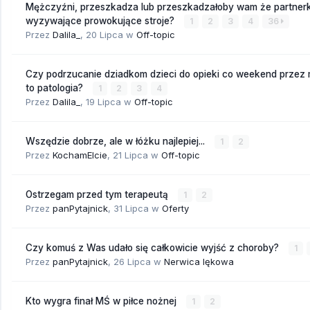
Mężczyźni, przeszkadza lub przeszkadzałoby wam że partnerk
wyzywające prowokujące stroje?
1
2
3
4
36
Przez
Dalila_
,
20 Lipca
w
Off-topic
Czy podrzucanie dziadkom dzieci do opieki co weekend przez
to patologia?
1
2
3
4
Przez
Dalila_
,
19 Lipca
w
Off-topic
Wszędzie dobrze, ale w łóżku najlepiej...
1
2
Przez
KochamElcie
,
21 Lipca
w
Off-topic
Ostrzegam przed tym terapeutą
1
2
Przez
panPytajnick
,
31 Lipca
w
Oferty
Czy komuś z Was udało się całkowicie wyjść z choroby?
1
Przez
panPytajnick
,
26 Lipca
w
Nerwica lękowa
Kto wygra finał MŚ w piłce nożnej
1
2