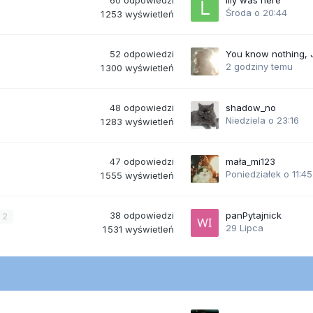
60
odpowiedzi
lily was here
Środa o 20:44
1 253
wyświetleń
52
odpowiedzi
You know nothing,
2 godziny temu
1 300
wyświetleń
48
odpowiedzi
shadow_no
Niedziela o 23:16
1 283
wyświetleń
47
odpowiedzi
mała_mi123
Poniedziałek o 11:45
1 555
wyświetleń
38
odpowiedzi
panPytajnick
2
29 Lipca
1 531
wyświetleń