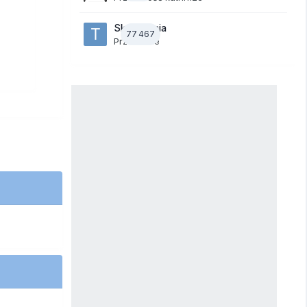
Skojarzenia
77 467
Przez
tede