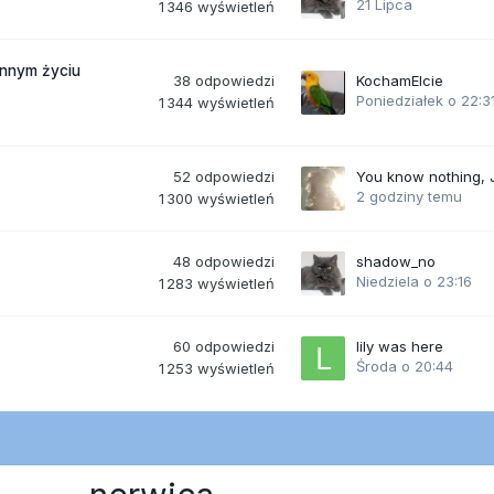
21 Lipca
1 346
wyświetleń
ennym życiu
38
odpowiedzi
KochamElcie
Poniedziałek o 22:3
1 344
wyświetleń
52
odpowiedzi
You know nothing,
2 godziny temu
1 300
wyświetleń
48
odpowiedzi
shadow_no
Niedziela o 23:16
1 283
wyświetleń
60
odpowiedzi
lily was here
Środa o 20:44
1 253
wyświetleń