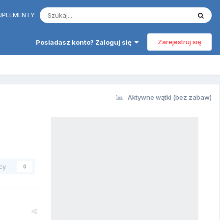
 SUPLEMENTY
Zarejestruj się
Posiadasz konto? Zaloguj się
Aktywne wątki (bez zabaw)
cy
0