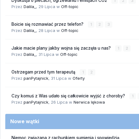
Dyskusja o piecach, ogrzewaniu i emisjach CO2
1
2
3
Przez
Dalila_
,
29 Lipca
w
Off-topic
Boicie się rozmawiać przez telefon?
1
2
3
Przez
Dalila_
,
28 Lipca
w
Off-topic
Jakie macie plany jakby wojna się zaczęła u nas?
1
2
Przez
Dalila_
,
31 Lipca
w
Off-topic
Ostrzegam przed tym terapeutą
1
2
Przez
panPytajnick
,
31 Lipca
w
Oferty
Czy komuś z Was udało się całkowicie wyjść z choroby?
1
Przez
panPytajnick
,
26 Lipca
w
Nerwica lękowa
Nowe wątki
Niemoc związana z rachunkiem sumienia i spowiedzią