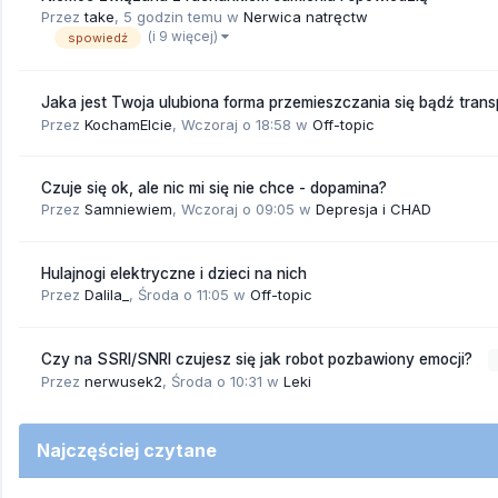
Przez
take
,
5 godzin temu
w
Nerwica natręctw
(i 9 więcej)
spowiedź
Jaka jest Twoja ulubiona forma przemieszczania się bądź tran
Przez
KochamElcie
,
Wczoraj o 18:58
w
Off-topic
Czuje się ok, ale nic mi się nie chce - dopamina?
Przez
Samniewiem
,
Wczoraj o 09:05
w
Depresja i CHAD
Hulajnogi elektryczne i dzieci na nich
Przez
Dalila_
,
Środa o 11:05
w
Off-topic
Czy na SSRI/SNRI czujesz się jak robot pozbawiony emocji?
Przez
nerwusek2
,
Środa o 10:31
w
Leki
Najczęściej czytane