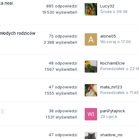
a nosi
885
odpowiedzi
Lucy32
Środa o 09:38
19 530
wyświetleń
 młodych rodziców
75
odpowiedzi
alone05
Wczoraj o 17:00
2 388
wyświetleń
48
odpowiedzi
KochamElcie
Poniedziałek o 22:1
1 567
wyświetleń
47
odpowiedzi
mała_mi123
Poniedziałek o 11:45
1 555
wyświetleń
38
odpowiedzi
panPytajnick
2
29 Lipca
1 531
wyświetleń
47
odpowiedzi
shadow_no