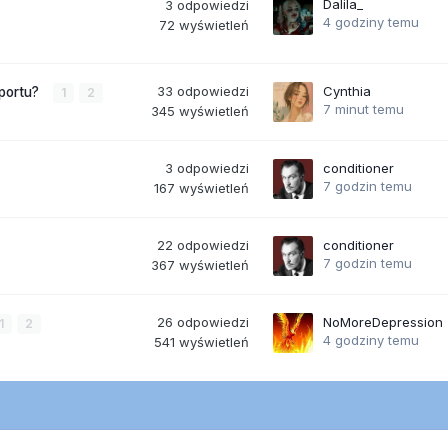
Dalila_
3
odpowiedzi
4 godziny temu
72
wyświetleń
33
odpowiedzi
Cynthia
sportu?
1
2
7 minut temu
345
wyświetleń
3
odpowiedzi
conditioner
7 godzin temu
167
wyświetleń
22
odpowiedzi
conditioner
7 godzin temu
367
wyświetleń
26
odpowiedzi
NoMoreDepression
1
2
4 godziny temu
541
wyświetleń