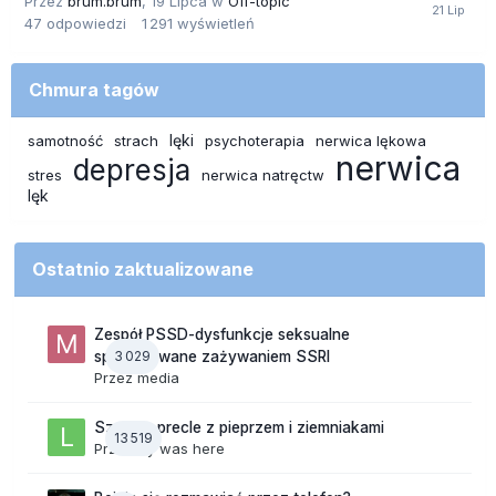
Przez
brum.brum
,
19 Lipca
w
Off-topic
47
odpowiedzi
1 291
wyświetleń
Chmura tagów
lęki
samotność
strach
psychoterapia
nerwica lękowa
nerwica
depresja
stres
nerwica natręctw
lęk
Ostatnio zaktualizowane
Zespół PSSD-dysfunkcje seksualne
3 029
spowodowane zażywaniem SSRI
Przez
media
Szalone precle z pieprzem i ziemniakami
13 519
Przez
lily was here