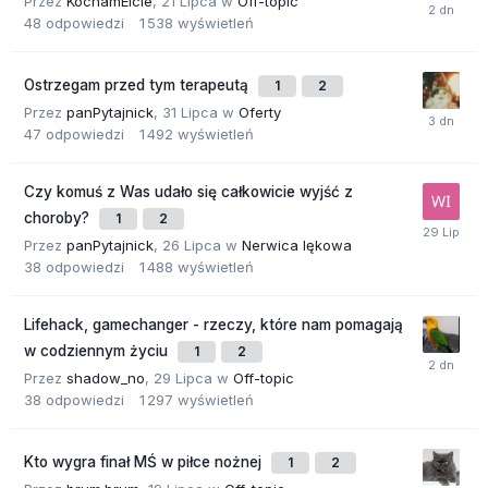
Przez
KochamElcie
,
21 Lipca
w
Off-topic
48
odpowiedzi
1 538
wyświetleń
Ostrzegam przed tym terapeutą
1
2
Przez
panPytajnick
,
31 Lipca
w
Oferty
47
odpowiedzi
1 492
wyświetleń
Czy komuś z Was udało się całkowicie wyjść z
choroby?
1
2
Przez
panPytajnick
,
26 Lipca
w
Nerwica lękowa
38
odpowiedzi
1 488
wyświetleń
Lifehack, gamechanger - rzeczy, które nam pomagają
w codziennym życiu
1
2
Przez
shadow_no
,
29 Lipca
w
Off-topic
38
odpowiedzi
1 297
wyświetleń
Kto wygra finał MŚ w piłce nożnej
1
2