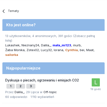
Tematy
Kto jest online?
13 użytkowników, 4 anonimowych, 391 gości
(Zobacz pełną
listę)
Lukashek
Nieznany24
Dalila_
mała_mi123
murb
Żaba Monika
Zotex02
Lucy32
lorana
Cynthia
bei
Maat
sailorka
Najpopularniejsze
Dyskusja o piecach, ogrzewaniu i emisjach CO2
1
2
3
Przez
Dalila_
,
29 Lipca
w
Off-topic
60
odpowiedzi
1 110
wyświetleń