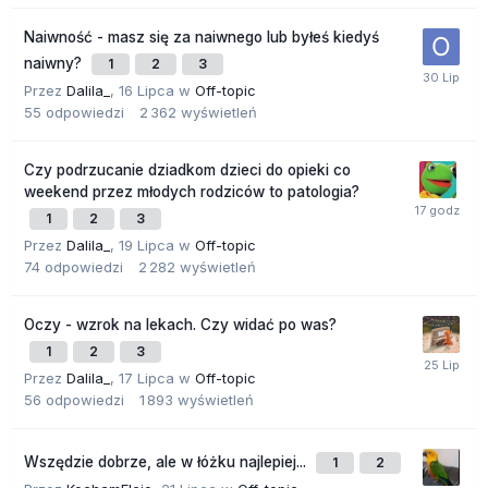
Naiwność - masz się za naiwnego lub byłeś kiedyś
naiwny?
1
2
3
Przez
Dalila_
,
16 Lipca
w
Off-topic
55
odpowiedzi
2 362
wyświetleń
Czy podrzucanie dziadkom dzieci do opieki co
weekend przez młodych rodziców to patologia?
1
2
3
Przez
Dalila_
,
19 Lipca
w
Off-topic
74
odpowiedzi
2 282
wyświetleń
Oczy - wzrok na lekach. Czy widać po was?
1
2
3
Przez
Dalila_
,
17 Lipca
w
Off-topic
56
odpowiedzi
1 893
wyświetleń
Wszędzie dobrze, ale w łóżku najlepiej...
1
2