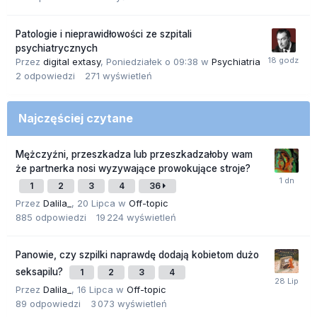
Patologie i nieprawidłowości ze szpitali
psychiatrycznych
Przez
digital extasy
,
Poniedziałek o 09:38
w
Psychiatria
2
odpowiedzi
271
wyświetleń
Najczęściej czytane
Mężczyźni, przeszkadza lub przeszkadzałoby wam
że partnerka nosi wyzywające prowokujące stroje?
1
2
3
4
36
Przez
Dalila_
,
20 Lipca
w
Off-topic
885
odpowiedzi
19 224
wyświetleń
Panowie, czy szpilki naprawdę dodają kobietom dużo
seksapilu?
1
2
3
4
Przez
Dalila_
,
16 Lipca
w
Off-topic
89
odpowiedzi
3 073
wyświetleń