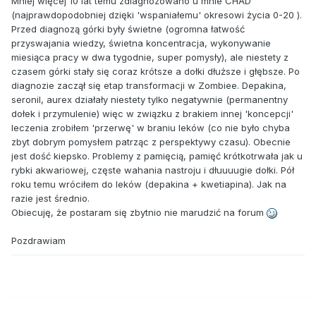
Mniej więcej 10 lat temu zdiagnozowano u mnie CHAD
(najprawdopodobniej dzięki 'wspaniałemu' okresowi życia 0-20 ).
Przed diagnozą górki były świetne (ogromna łatwość
przyswajania wiedzy, świetna koncentracja, wykonywanie
miesiąca pracy w dwa tygodnie, super pomysły), ale niestety z
czasem górki stały się coraz krótsze a dołki dłuższe i głębsze. Po
diagnozie zaczął się etap transformacji w Zombiee. Depakina,
seronil, aurex działały niestety tylko negatywnie (permanentny
dołek i przymulenie) więc w związku z brakiem innej 'koncepcji'
leczenia zrobiłem 'przerwę' w braniu leków (co nie było chyba
zbyt dobrym pomysłem patrząc z perspektywy czasu). Obecnie
jest dość kiepsko. Problemy z pamięcią, pamięć krótkotrwała jak u
rybki akwariowej, częste wahania nastroju i dłuuuugie dołki. Pół
roku temu wróciłem do leków (depakina + kwetiapina). Jak na
razie jest średnio.
Obiecuję, że postaram się zbytnio nie marudzić na forum
Pozdrawiam