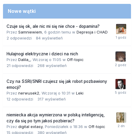
Nowe wątki
Czuje się ok, ale nic mi się nie chce - dopamina?
Przez
Samniewiem
,
6 godzin temu
w
Depresja i CHAD
2
odpowiedzi
84
wyświetleń
Hulajnogi elektryczne i dzieci na nich
Przez
Dalila_
,
Wczoraj o 11:05
w
Off-topic
21
odpowiedzi
268
wyświetleń
Czy na SSRI/SNRI czujesz się jak robot pozbawiony
emocji?
Przez
nerwusek2
,
Wczoraj o 10:31
w
Leki
12
odpowiedzi
317
wyświetleń
niemiecka akcja wymierzona w polską inteligencję,
czy da się po tym jakoś pozbierać?
Przez
digital extasy
,
Poniedziałek o 18:36
w
Off-topic
15
odpowiedzi
380
wyświetleń