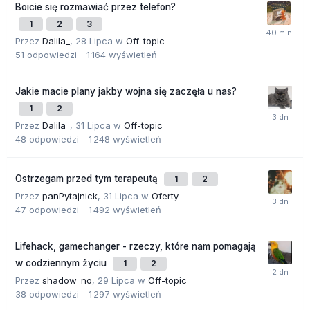
Boicie się rozmawiać przez telefon?
1
2
3
Przez
Dalila_
,
28 Lipca
w
Off-topic
51
odpowiedzi
1 164
wyświetleń
Jakie macie plany jakby wojna się zaczęła u nas?
1
2
Przez
Dalila_
,
31 Lipca
w
Off-topic
48
odpowiedzi
1 248
wyświetleń
Ostrzegam przed tym terapeutą
1
2
Przez
panPytajnick
,
31 Lipca
w
Oferty
47
odpowiedzi
1 492
wyświetleń
Lifehack, gamechanger - rzeczy, które nam pomagają
w codziennym życiu
1
2
Przez
shadow_no
,
29 Lipca
w
Off-topic
38
odpowiedzi
1 297
wyświetleń