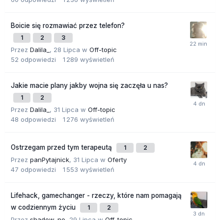
Boicie się rozmawiać przez telefon?
1
2
3
Przez
Dalila_
,
28 Lipca
w
Off-topic
52
odpowiedzi
1 289
wyświetleń
Jakie macie plany jakby wojna się zaczęła u nas?
1
2
Przez
Dalila_
,
31 Lipca
w
Off-topic
48
odpowiedzi
1 276
wyświetleń
Ostrzegam przed tym terapeutą
1
2
Przez
panPytajnick
,
31 Lipca
w
Oferty
47
odpowiedzi
1 553
wyświetleń
Lifehack, gamechanger - rzeczy, które nam pomagają
w codziennym życiu
1
2
Przez
shadow_no
,
29 Lipca
w
Off-topic