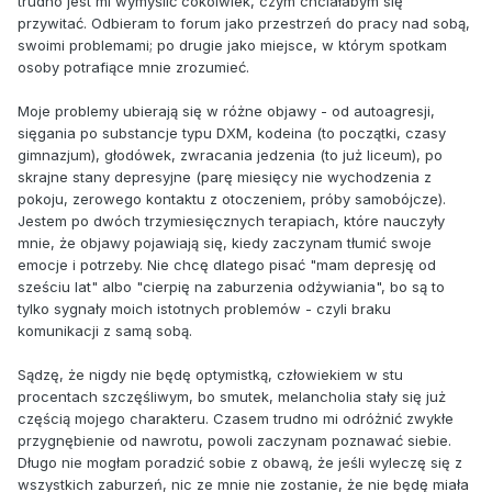
trudno jest mi wymyślić cokolwiek, czym chciałabym się
przywitać. Odbieram to forum jako przestrzeń do pracy nad sobą,
swoimi problemami; po drugie jako miejsce, w którym spotkam
osoby potrafiące mnie zrozumieć.
Moje problemy ubierają się w różne objawy - od autoagresji,
sięgania po substancje typu DXM, kodeina (to początki, czasy
gimnazjum), głodówek, zwracania jedzenia (to już liceum), po
skrajne stany depresyjne (parę miesięcy nie wychodzenia z
pokoju, zerowego kontaktu z otoczeniem, próby samobójcze).
Jestem po dwóch trzymiesięcznych terapiach, które nauczyły
mnie, że objawy pojawiają się, kiedy zaczynam tłumić swoje
emocje i potrzeby. Nie chcę dlatego pisać "mam depresję od
sześciu lat" albo "cierpię na zaburzenia odżywiania", bo są to
tylko sygnały moich istotnych problemów - czyli braku
komunikacji z samą sobą.
Sądzę, że nigdy nie będę optymistką, człowiekiem w stu
procentach szczęśliwym, bo smutek, melancholia stały się już
częścią mojego charakteru. Czasem trudno mi odróżnić zwykłe
przygnębienie od nawrotu, powoli zaczynam poznawać siebie.
Długo nie mogłam poradzić sobie z obawą, że jeśli wyleczę się z
wszystkich zaburzeń, nic ze mnie nie zostanie, że nie będę miała