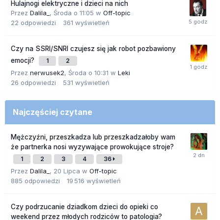
Hulajnogi elektryczne i dzieci na nich
Przez
Dalila_
,
Środa o 11:05
w
Off-topic
22
odpowiedzi
361
wyświetleń
Czy na SSRI/SNRI czujesz się jak robot pozbawiony
emocji?
1
2
Przez
nerwusek2
,
Środa o 10:31
w
Leki
26
odpowiedzi
531
wyświetleń
Najczęściej czytane
Mężczyźni, przeszkadza lub przeszkadzałoby wam
że partnerka nosi wyzywające prowokujące stroje?
1
2
3
4
36
Przez
Dalila_
,
20 Lipca
w
Off-topic
885
odpowiedzi
19 516
wyświetleń
Czy podrzucanie dziadkom dzieci do opieki co
weekend przez młodych rodziców to patologia?