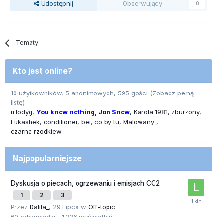
Udostępnij
Obserwujący
0
Tematy
Kto jest online?
10 użytkowników, 5 anonimowych, 595 gości
(Zobacz pełną
listę)
mlodyg
You know nothing, Jon Snow
Karola 1981
zburzony
Lukashek
conditioner
bei
co by tu
Malowany_
czarna rzodkiew
Najpopularniejsze
Dyskusja o piecach, ogrzewaniu i emisjach CO2
1
2
3
Przez
Dalila_
,
29 Lipca
w
Off-topic
60
odpowiedzi
1 236
wyświetleń