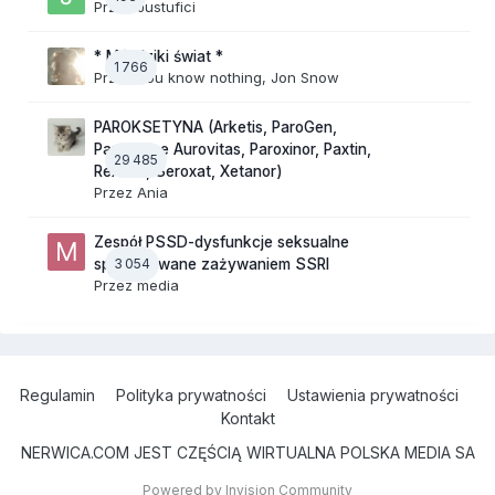
Przez
Justufici
* Mój dziki świat *
1 766
Przez
You know nothing, Jon Snow
PAROKSETYNA (Arketis, ParoGen,
Paroxetine Aurovitas, Paroxinor, Paxtin,
29 485
Rexetin, Seroxat, Xetanor)
Przez
Ania
Zespół PSSD-dysfunkcje seksualne
3 054
spowodowane zażywaniem SSRI
Przez
media
Regulamin
Polityka prywatności
Ustawienia prywatności
Kontakt
NERWICA.COM JEST CZĘŚCIĄ WIRTUALNA POLSKA MEDIA SA
Powered by Invision Community