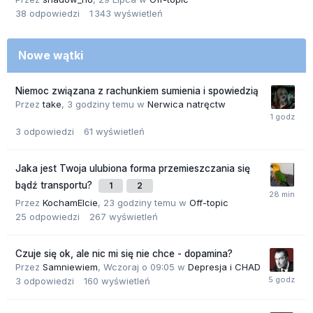
38
odpowiedzi
1 343
wyświetleń
Nowe wątki
Niemoc związana z rachunkiem sumienia i spowiedzią
Przez
take
,
3 godziny temu
w
Nerwica natręctw
3
odpowiedzi
61
wyświetleń
Jaka jest Twoja ulubiona forma przemieszczania się
bądź transportu?
1
2
Przez
KochamElcie
,
23 godziny temu
w
Off-topic
25
odpowiedzi
267
wyświetleń
Czuje się ok, ale nic mi się nie chce - dopamina?
Przez
Samniewiem
,
Wczoraj o 09:05
w
Depresja i CHAD
3
odpowiedzi
160
wyświetleń