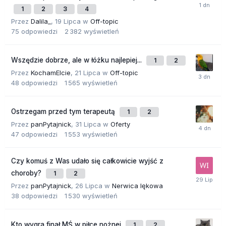
1
2
3
4
Przez
Dalila_
,
19 Lipca
w
Off-topic
75
odpowiedzi
2 382
wyświetleń
Wszędzie dobrze, ale w łóżku najlepiej...
1
2
Przez
KochamElcie
,
21 Lipca
w
Off-topic
48
odpowiedzi
1 565
wyświetleń
Ostrzegam przed tym terapeutą
1
2
Przez
panPytajnick
,
31 Lipca
w
Oferty
47
odpowiedzi
1 553
wyświetleń
Czy komuś z Was udało się całkowicie wyjść z
choroby?
1
2
Przez
panPytajnick
,
26 Lipca
w
Nerwica lękowa
38
odpowiedzi
1 530
wyświetleń
Kto wygra finał MŚ w piłce nożnej
1
2