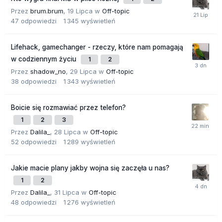
Przez
brum.brum
,
19 Lipca
w
Off-topic
47
odpowiedzi
1 345
wyświetleń
Lifehack, gamechanger - rzeczy, które nam pomagają
w codziennym życiu
1
2
Przez
shadow_no
,
29 Lipca
w
Off-topic
38
odpowiedzi
1 343
wyświetleń
Boicie się rozmawiać przez telefon?
1
2
3
Przez
Dalila_
,
28 Lipca
w
Off-topic
52
odpowiedzi
1 289
wyświetleń
Jakie macie plany jakby wojna się zaczęła u nas?
1
2
Przez
Dalila_
,
31 Lipca
w
Off-topic
48
odpowiedzi
1 276
wyświetleń