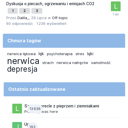
Dyskusja o piecach, ogrzewaniu i emisjach CO2
1
2
3
Przez
Dalila_
,
29 Lipca
w
Off-topic
60
odpowiedzi
1 236
wyświetleń
Chmura tagów
lęk
lęki
nerwica lękowa
psychoterapia
stres
nerwica
strach
nerwica natręctw
samotność
depresja
Ostatnio zaktualizowane
Szalone precle z pieprzem i ziemniakami
13 636
Przez
lily was here
Upały
193