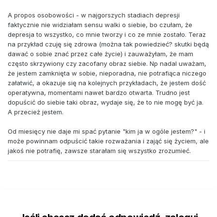
A propos osobowości - w najgorszych stadiach depresji
faktycznie nie widziałam sensu walki o siebie, bo czułam, że
depresja to wszystko, co mnie tworzy i co ze mnie zostało. Teraz
na przykład czuję się zdrowa (można tak powiedzieć? skutki będą
dawać o sobie znać przez całe życie) i zauważyłam, że mam
często skrzywiony czy zacofany obraz siebie. Np nadal uważam,
że jestem zamknięta w sobie, nieporadna, nie potrafiąca niczego
załatwić, a okazuje się na kolejnych przykładach, że jestem dość
operatywna, momentami nawet bardzo otwarta. Trudno jest
dopuścić do siebie taki obraz, wydaje się, że to nie mogę być ja.
A przecież jestem.
Od miesięcy nie daje mi spać pytanie "kim ja w ogóle jestem?" - i
może powinnam odpuścić takie rozważania i zająć się życiem, ale
jakoś nie potrafię, zawsze starałam się wszystko zrozumieć.