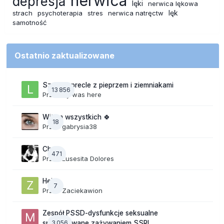
nerwica
depresja
lęki
nerwica lękowa
lęk
strach
psychoterapia
stres
nerwica natręctw
samotność
Ostatnio zaktualizowane
Szalone precle z pieprzem i ziemniakami
13 856
Przez
lily was here
Witam wszystkich 🍀
18
Przez
gabrysia38
Chaos
471
Przez
Lusesita Dolores
Hej
7
Przez
Zaciekawion
Zespół PSSD-dysfunkcje seksualne
3 056
spowodowane zażywaniem SSRI