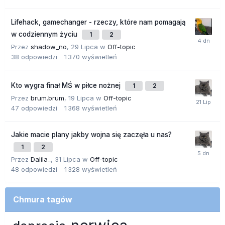
Lifehack, gamechanger - rzeczy, które nam pomagają
w codziennym życiu
1
2
Przez
shadow_no
,
29 Lipca
w
Off-topic
38
odpowiedzi
1 370
wyświetleń
Kto wygra finał MŚ w piłce nożnej
1
2
Przez
brum.brum
,
19 Lipca
w
Off-topic
47
odpowiedzi
1 368
wyświetleń
Jakie macie plany jakby wojna się zaczęła u nas?
1
2
Przez
Dalila_
,
31 Lipca
w
Off-topic
48
odpowiedzi
1 328
wyświetleń
Chmura tagów