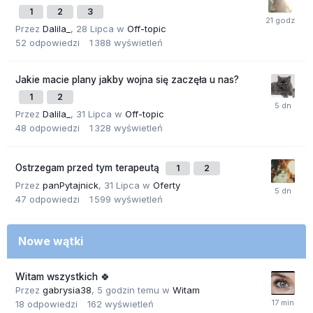
1
2
3
Przez
Dalila_
,
28 Lipca
w
Off-topic
52
odpowiedzi
1 388
wyświetleń
Jakie macie plany jakby wojna się zaczęła u nas?
1
2
Przez
Dalila_
,
31 Lipca
w
Off-topic
48
odpowiedzi
1 328
wyświetleń
Ostrzegam przed tym terapeutą
1
2
Przez
panPytajnick
,
31 Lipca
w
Oferty
47
odpowiedzi
1 599
wyświetleń
Nowe wątki
Witam wszystkich 🍀
Przez
gabrysia38
,
5 godzin temu
w
Witam
18
odpowiedzi
162
wyświetleń