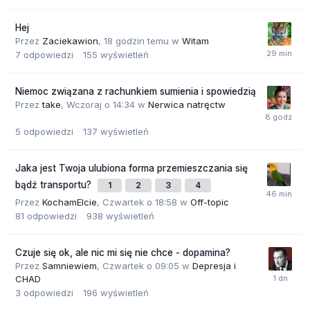
Hej
Przez
Zaciekawion
,
18 godzin temu
w
Witam
7
odpowiedzi
155
wyświetleń
Niemoc związana z rachunkiem sumienia i spowiedzią
Przez
take
,
Wczoraj o 14:34
w
Nerwica natręctw
5
odpowiedzi
137
wyświetleń
Jaka jest Twoja ulubiona forma przemieszczania się
bądź transportu?
1
2
3
4
Przez
KochamElcie
,
Czwartek o 18:58
w
Off-topic
81
odpowiedzi
938
wyświetleń
Czuje się ok, ale nic mi się nie chce - dopamina?
Przez
Samniewiem
,
Czwartek o 09:05
w
Depresja i
CHAD
3
odpowiedzi
196
wyświetleń