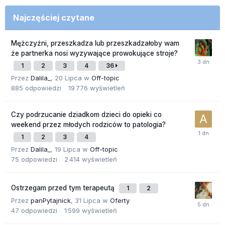
Najczęściej czytane
Mężczyźni, przeszkadza lub przeszkadzałoby wam
że partnerka nosi wyzywające prowokujące stroje?
1
2
3
4
36
Przez
Dalila_
,
20 Lipca
w
Off-topic
885
odpowiedzi
19 776
wyświetleń
Czy podrzucanie dziadkom dzieci do opieki co
weekend przez młodych rodziców to patologia?
1
2
3
4
Przez
Dalila_
,
19 Lipca
w
Off-topic
75
odpowiedzi
2 414
wyświetleń
Ostrzegam przed tym terapeutą
1
2
Przez
panPytajnick
,
31 Lipca
w
Oferty
47
odpowiedzi
1 599
wyświetleń