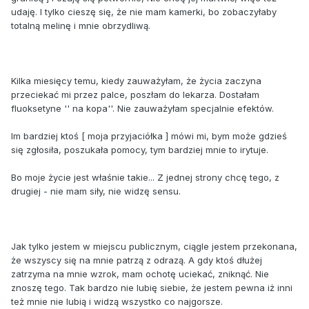
udaję. I tylko cieszę się, że nie mam kamerki, bo zobaczyłaby
totalną melinę i mnie obrzydliwą.
Kilka miesięcy temu, kiedy zauważyłam, że życia zaczyna
przeciekać mi przez palce, poszłam do lekarza. Dostałam
fluoksetyne '' na kopa''. Nie zauważyłam specjalnie efektów.
Im bardziej ktoś [ moja przyjaciółka ] mówi mi, bym może gdzieś
się zgłosiła, poszukała pomocy, tym bardziej mnie to irytuje.
Bo moje życie jest właśnie takie... Z jednej strony chcę tego, z
drugiej - nie mam siły, nie widzę sensu.
Jak tylko jestem w miejscu publicznym, ciągle jestem przekonana,
że wszyscy się na mnie patrzą z odrazą. A gdy ktoś dłużej
zatrzyma na mnie wzrok, mam ochotę uciekać, zniknąć. Nie
znoszę tego. Tak bardzo nie lubię siebie, że jestem pewna iż inni
też mnie nie lubią i widzą wszystko co najgorsze.