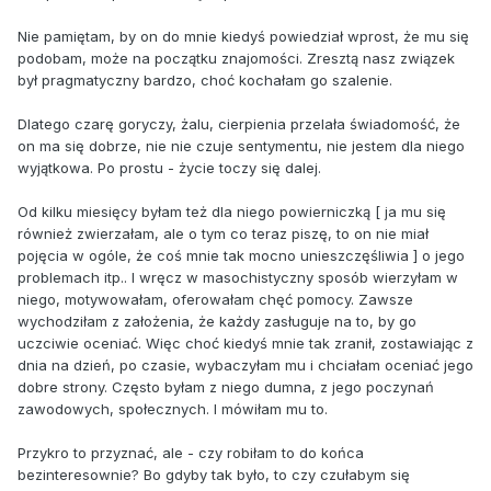
Nie pamiętam, by on do mnie kiedyś powiedział wprost, że mu się
podobam, może na początku znajomości. Zresztą nasz związek
był pragmatyczny bardzo, choć kochałam go szalenie.
Dlatego czarę goryczy, żalu, cierpienia przelała świadomość, że
on ma się dobrze, nie nie czuje sentymentu, nie jestem dla niego
wyjątkowa. Po prostu - życie toczy się dalej.
Od kilku miesięcy byłam też dla niego powierniczką [ ja mu się
również zwierzałam, ale o tym co teraz piszę, to on nie miał
pojęcia w ogóle, że coś mnie tak mocno unieszczęśliwia ] o jego
problemach itp.. I wręcz w masochistyczny sposób wierzyłam w
niego, motywowałam, oferowałam chęć pomocy. Zawsze
wychodziłam z założenia, że każdy zasługuje na to, by go
uczciwie oceniać. Więc choć kiedyś mnie tak zranił, zostawiając z
dnia na dzień, po czasie, wybaczyłam mu i chciałam oceniać jego
dobre strony. Często byłam z niego dumna, z jego poczynań
zawodowych, społecznych. I mówiłam mu to.
Przykro to przyznać, ale - czy robiłam to do końca
bezinteresownie? Bo gdyby tak było, to czy czułabym się