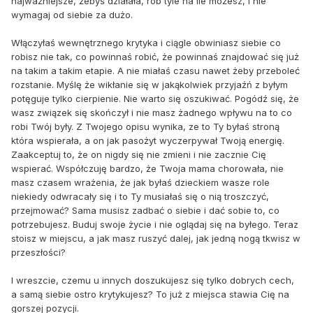
najważniejsze, żebyś działała, rób tyle na ile możesz, i nie
wymagaj od siebie za dużo.
Włączyłaś wewnętrznego krytyka i ciągle obwiniasz siebie co
robisz nie tak, co powinnaś robić, że powinnaś znajdować się już
na takim a takim etapie. A nie miałaś czasu nawet żeby przeboleć
rozstanie. Myślę że wikłanie się w jakąkolwiek przyjaźń z byłym
potęguje tylko cierpienie. Nie warto się oszukiwać. Pogódź się, że
wasz związek się skończył i nie masz żadnego wpływu na to co
robi Twój były. Z Twojego opisu wynika, ze to Ty byłaś stroną
która wspierała, a on jak pasożyt wyczerpywał Twoją energię.
Zaakceptuj to, że on nigdy się nie zmieni i nie zacznie Cię
wspierać. Współczuję bardzo, że Twoja mama chorowała, nie
masz czasem wrażenia, że jak byłaś dzieckiem wasze role
niekiedy odwracały się i to Ty musiałaś się o nią troszczyć,
przejmować? Sama musisz zadbać o siebie i dać sobie to, co
potrzebujesz. Buduj swoje życie i nie oglądaj się na byłego. Teraz
stoisz w miejscu, a jak masz ruszyć dalej, jak jedną nogą tkwisz w
przeszłości?
I wreszcie, czemu u innych doszukujesz się tylko dobrych cech,
a samą siebie ostro krytykujesz? To już z miejsca stawia Cię na
gorszej pozycji.