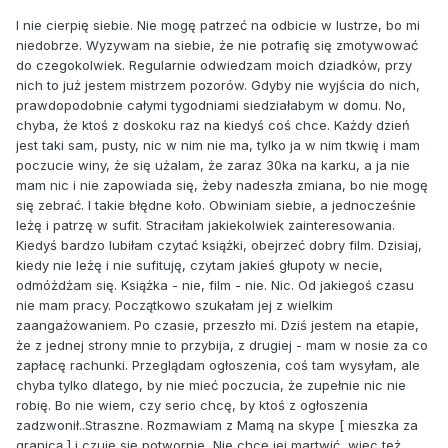
I nie cierpię siebie. Nie mogę patrzeć na odbicie w lustrze, bo mi
niedobrze. Wyzywam na siebie, że nie potrafię się zmotywować
do czegokolwiek. Regularnie odwiedzam moich dziadków, przy
nich to już jestem mistrzem pozorów. Gdyby nie wyjścia do nich,
prawdopodobnie całymi tygodniami siedziałabym w domu. No,
chyba, że ktoś z doskoku raz na kiedyś coś chce. Każdy dzień
jest taki sam, pusty, nic w nim nie ma, tylko ja w nim tkwię i mam
poczucie winy, że się użalam, że zaraz 30ka na karku, a ja nie
mam nic i nie zapowiada się, żeby nadeszła zmiana, bo nie mogę
się zebrać. I takie błędne koło. Obwiniam siebie, a jednocześnie
leżę i patrzę w sufit. Straciłam jakiekolwiek zainteresowania.
Kiedyś bardzo lubiłam czytać książki, obejrzeć dobry film. Dzisiaj,
kiedy nie leżę i nie sufituję, czytam jakieś głupoty w necie,
odmóżdżam się. Książka - nie, film - nie. Nic. Od jakiegoś czasu
nie mam pracy. Początkowo szukałam jej z wielkim
zaangażowaniem. Po czasie, przeszło mi. Dziś jestem na etapie,
że z jednej strony mnie to przybija, z drugiej - mam w nosie za co
zapłacę rachunki. Przeglądam ogłoszenia, coś tam wysyłam, ale
chyba tylko dlatego, by nie mieć poczucia, że zupełnie nic nie
robię. Bo nie wiem, czy serio chcę, by ktoś z ogłoszenia
zadzwonił..Straszne. Rozmawiam z Mamą na skype [ mieszka za
granicą ] i czuję się potwornie, Nie chcę jej martwić, więc też