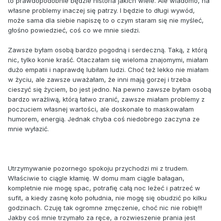
to prawdopodobnie będzie historia jakich wiele. Ale wiadomo, na
własne problemy inaczej się patrzy. I będzie to długi wywód,
może sama dla siebie napiszę to o czym staram się nie myśleć,
głośno powiedzieć, coś co we mnie siedzi.
Zawsze byłam osobą bardzo pogodną i serdeczną. Taką, z którą
nic, tylko konie kraść. Otaczałam się wieloma znajomymi, miałam
dużo empatii i naprawdę lubiłam ludzi. Choć też lekko nie miałam
w życiu, ale zawsze uważałam, że inni mają gorzej i trzeba
cieszyć się życiem, bo jest jedno. Na pewno zawsze byłam osobą
bardzo wrażliwą, którą łatwo zranić, zawsze miałam problemy z
poczuciem własnej wartości, ale doskonale to maskowałam
humorem, energią. Jednak chyba coś niedobrego zaczyna ze
mnie wyłazić.
Utrzymywanie pozornego spokoju przychodzi mi z trudem.
Właściwie to ciągle kłamię. W domu mam ciągle bałagan,
kompletnie nie mogę spac, potrafię całą noc leżeć i patrzeć w
sufit, a kiedy zasnę koło południa, nie mogę się obudzić po kilku
godzinach. Czuję tak ogromne zmęczenie, choć nic nie robię!!!
Jakby coś mnie trzymało za ręce, a rozwieszenie prania jest