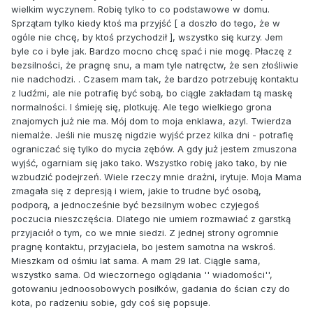
wielkim wyczynem. Robię tylko to co podstawowe w domu.
Sprzątam tylko kiedy ktoś ma przyjść [ a doszło do tego, że w
ogóle nie chcę, by ktoś przychodził ], wszystko się kurzy. Jem
byle co i byle jak. Bardzo mocno chcę spać i nie mogę. Płaczę z
bezsilności, że pragnę snu, a mam tyle natręctw, że sen złośliwie
nie nadchodzi. . Czasem mam tak, że bardzo potrzebuję kontaktu
z ludźmi, ale nie potrafię być sobą, bo ciągle zakładam tą maskę
normalności. I śmieję się, plotkuję. Ale tego wielkiego grona
znajomych już nie ma. Mój dom to moja enklawa, azyl. Twierdza
niemalże. Jeśli nie muszę nigdzie wyjść przez kilka dni - potrafię
ograniczać się tylko do mycia zębów. A gdy już jestem zmuszona
wyjść, ogarniam się jako tako. Wszystko robię jako tako, by nie
wzbudzić podejrzeń. Wiele rzeczy mnie drażni, irytuje. Moja Mama
zmagała się z depresją i wiem, jakie to trudne być osobą,
podporą, a jednocześnie być bezsilnym wobec czyjegoś
poczucia nieszczęścia. Dlatego nie umiem rozmawiać z garstką
przyjaciół o tym, co we mnie siedzi. Z jednej strony ogromnie
pragnę kontaktu, przyjaciela, bo jestem samotna na wskroś.
Mieszkam od ośmiu lat sama. A mam 29 lat. Ciągle sama,
wszystko sama. Od wieczornego oglądania '' wiadomości'',
gotowaniu jednoosobowych posiłków, gadania do ścian czy do
kota, po radzeniu sobie, gdy coś się popsuje.