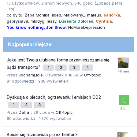
13 użytkowników, 2 anonimowych, 646 gości
(Zobacz pełną
listę)
co by tu
Żaba Monika
libed
Malowany_
mateus
sailorka
gabrysia38
mlodyg
jessy
Lusesita Dolores
Cynthia
You know nothing, Jon Snow
NoMoreDepression
Najpopularniejsze
Jaka jest Twoja ulubiona forma przemieszczania się
bądź transportu?
1
2
3
4
Przez
KochamElcie
,
Czwartek o 18:58
w
Off-topic
81
odpowiedzi
938
wyświetleń
Dyskusja o piecach, ogrzewaniu i emisjach CO2
1
2
3
Przez
Dalila_
,
29 Lipca
w
Off-topic
60
odpowiedzi
1 376
wyświetleń
Boicie się rozmawiać przez telefon?