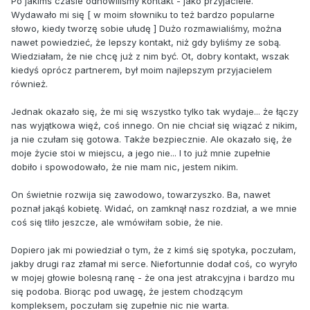
Po jakimś czasie odnowiliśmy kontakt - jako przyjaciele.
Wydawało mi się [ w moim słowniku to też bardzo popularne
słowo, kiedy tworzę sobie ułudę ] Dużo rozmawialiśmy, można
nawet powiedzieć, że lepszy kontakt, niż gdy byliśmy ze sobą.
Wiedziałam, że nie chcę już z nim być. Ot, dobry kontakt, wszak
kiedyś oprócz partnerem, był moim najlepszym przyjacielem
również.
Jednak okazało się, że mi się wszystko tylko tak wydaje... że łączy
nas wyjątkowa więź, coś innego. On nie chciał się wiązać z nikim,
ja nie czułam się gotowa. Także bezpiecznie. Ale okazało się, że
moje życie stoi w miejscu, a jego nie... I to już mnie zupełnie
dobiło i spowodowało, że nie mam nic, jestem nikim.
On świetnie rozwija się zawodowo, towarzyszko. Ba, nawet
poznał jakąś kobietę. Widać, on zamknął nasz rozdział, a we mnie
coś się tliło jeszcze, ale wmówiłam sobie, że nie.
Dopiero jak mi powiedział o tym, że z kimś się spotyka, poczułam,
jakby drugi raz złamał mi serce. Niefortunnie dodał coś, co wyryło
w mojej głowie bolesną ranę - że ona jest atrakcyjna i bardzo mu
się podoba. Biorąc pod uwagę, że jestem chodzącym
kompleksem, poczułam się zupełnie nic nie warta.