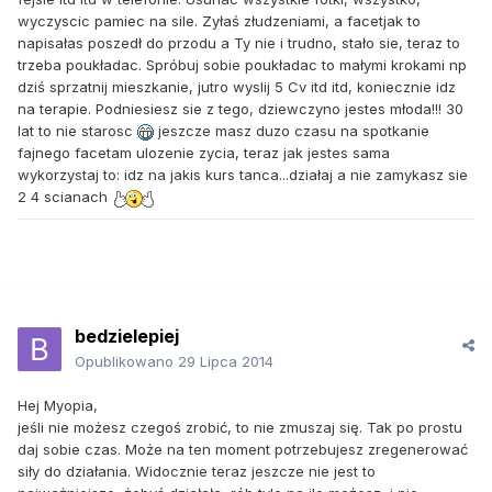
wyczyscic pamiec na sile. Zyłaś złudzeniami, a facetjak to
napisałas poszedł do przodu a Ty nie i trudno, stało sie, teraz to
trzeba poukładac. Spróbuj sobie poukładac to małymi krokami np
dziś sprzatnij mieszkanie, jutro wyslij 5 Cv itd itd, koniecznie idz
na terapie. Podniesiesz sie z tego, dziewczyno jestes młoda!!! 30
lat to nie starosc
jeszcze masz duzo czasu na spotkanie
fajnego facetam ulozenie zycia, teraz jak jestes sama
wykorzystaj to: idz na jakis kurs tanca...działaj a nie zamykasz sie
2 4 scianach
bedzielepiej
Opublikowano
29 Lipca 2014
Hej Myopia,
jeśli nie możesz czegoś zrobić, to nie zmuszaj się. Tak po prostu
daj sobie czas. Może na ten moment potrzebujesz zregenerować
siły do działania. Widocznie teraz jeszcze nie jest to