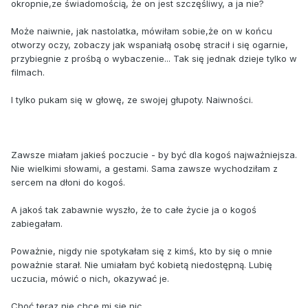
okropnie,ze świadomością, że on jest szczęśliwy, a ja nie?
Może naiwnie, jak nastolatka, mówiłam sobie,że on w końcu
otworzy oczy, zobaczy jak wspaniałą osobę stracił i się ogarnie,
przybiegnie z prośbą o wybaczenie... Tak się jednak dzieje tylko w
filmach.
I tylko pukam się w głowę, ze swojej głupoty. Naiwności.
Zawsze miałam jakieś poczucie - by być dla kogoś najważniejsza.
Nie wielkimi słowami, a gestami. Sama zawsze wychodziłam z
sercem na dłoni do kogoś.
A jakoś tak zabawnie wyszło, że to całe życie ja o kogoś
zabiegałam.
Poważnie, nigdy nie spotykałam się z kimś, kto by się o mnie
poważnie starał. Nie umiałam być kobietą niedostępną. Lubię
uczucia, mówić o nich, okazywać je.
Choć teraz nie chce mi się nic.