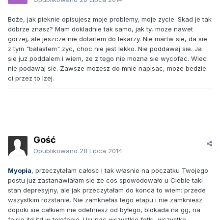
Boże, jak pieknie opisujesz moje problemy, moje zycie. Skad je tak
dobrze znasz? Mam dokladnie tak samo, jak ty, moze nawet
gorzej, ale jeszcze nie dotarlem do lekarzy. Nie martw sie, da sie
z tym "balastem" zyc, choc nie jest lekko. Nie poddawaj sie. Ja
sie juz poddalem i wiem, ze z tego nie mozna sie wycofac. Wiec
nie podawaj sie. Zawsze mozesz do mnie napisac, moze bedzie
ci przez to lzej.
Gość
Opublikowano
28 Lipca 2014
Myopia
, przeczytałam całosc i tak własnie na poczatku Twojego
postu juz zastanawiałam sie ze cos spowodowało u Ciebie taki
stan depresyjny, ale jak przeczytałam do konca to wiem: przede
wszystkim rozstanie. Nie zamknełas tego etapu i nie zamkniesz
dopoki sie całkiem nie odetniesz od byłego, blokada na gg, na
fejsie itd itd w telefonie. Usunac wszystkie fotki, wszystko,