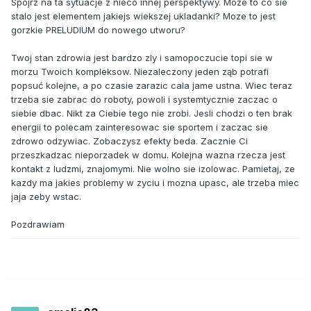
Spojrz na ta sytuacje z nieco innej perspektywy. Moze to co sie
stalo jest elementem jakiejs wiekszej ukladanki? Moze to jest
gorzkie PRELUDIUM do nowego utworu?
Twoj stan zdrowia jest bardzo zly i samopoczucie topi sie w
morzu Twoich kompleksow. Niezaleczony jeden ząb potrafi
popsuć kolejne, a po czasie zarazic cala jame ustna. Wiec teraz
trzeba sie zabrac do roboty, powoli i systemtycznie zaczac o
siebie dbac. Nikt za Ciebie tego nie zrobi. Jesli chodzi o ten brak
energii to polecam zainteresowac sie sportem i zaczac sie
zdrowo odzywiac. Zobaczysz efekty beda. Zacznie Ci
przeszkadzac nieporzadek w domu. Kolejna wazna rzecza jest
kontakt z ludzmi, znajomymi. Nie wolno sie izolowac. Pamietaj, ze
kazdy ma jakies problemy w zyciu i mozna upasc, ale trzeba miec
jaja zeby wstac.
Pozdrawiam