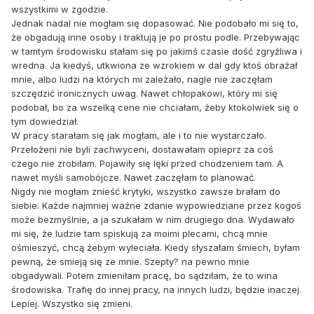
wszystkimi w zgodzie.
Jednak nadal nie mogłam się dopasować. Nie podobało mi się to,
że obgadują inne osoby i traktują je po prostu podle. Przebywając
w tamtym środowisku stałam się po jakimś czasie dość zgryźliwa i
wredna. Ja kiedyś, utkwiona ze wzrokiem w dal gdy ktoś obrażał
mnie, albo ludzi na których mi zależało, nagle nie zaczęłam
szczędzić ironicznych uwag. Nawet chłopakowi, który mi się
podobał, bo za wszelką cene nie chciałam, żeby ktokolwiek się o
tym dowiedział.
W pracy starałam się jak mogłam, ale i to nie wystarczało.
Przełożeni nie byli zachwyceni, dostawałam opieprz za coś
czego nie zrobiłam. Pojawiły się lęki przed chodzeniem tam. A
nawet myśli samobójcze. Nawet zaczęłam to planować.
Nigdy nie mogłam znieść krytyki, wszystko zawsze brałam do
siebie. Każde najmniej ważne zdanie wypowiedziane przez kogoś
może bezmyślnie, a ja szukałam w nim drugiego dna. Wydawało
mi się, że ludzie tam spiskują za moimi plecami, chcą mnie
ośmieszyć, chcą żebym wyleciała. Kiedy słyszałam śmiech, byłam
pewną, że smieją się ze mnie. Szepty? na pewno mnie
obgadywali. Potem zmieniłam pracę, bo sądziłam, że to wina
środowiska. Trafię do innej pracy, na innych ludzi, będzie inaczej.
Lepiej. Wszystko się zmieni.