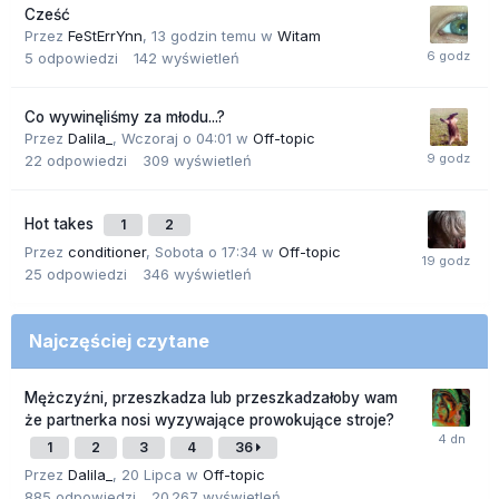
Cześć
Przez
FeStErrYnn
,
13 godzin temu
w
Witam
5
odpowiedzi
142
wyświetleń
Co wywinęliśmy za młodu...?
Przez
Dalila_
,
Wczoraj o 04:01
w
Off-topic
22
odpowiedzi
309
wyświetleń
Hot takes
1
2
Przez
conditioner
,
Sobota o 17:34
w
Off-topic
25
odpowiedzi
346
wyświetleń
Najczęściej czytane
Mężczyźni, przeszkadza lub przeszkadzałoby wam
że partnerka nosi wyzywające prowokujące stroje?
1
2
3
4
36
Przez
Dalila_
,
20 Lipca
w
Off-topic
885
odpowiedzi
20 267
wyświetleń