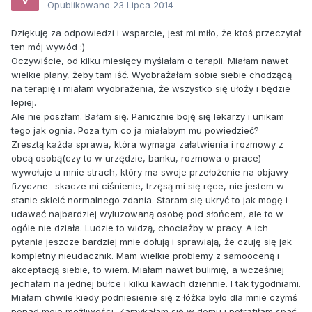
Opublikowano
23 Lipca 2014
Dziękuję za odpowiedzi i wsparcie, jest mi miło, że ktoś przeczytał
ten mój wywód :)
Oczywiście, od kilku miesięcy myślałam o terapii. Miałam nawet
wielkie plany, żeby tam iść. Wyobrażałam sobie siebie chodzącą
na terapię i miałam wyobrażenia, że wszystko się ułoży i będzie
lepiej.
Ale nie poszłam. Bałam się. Panicznie boję się lekarzy i unikam
tego jak ognia. Poza tym co ja miałabym mu powiedzieć?
Zresztą każda sprawa, która wymaga załatwienia i rozmowy z
obcą osobą(czy to w urzędzie, banku, rozmowa o prace)
wywołuje u mnie strach, który ma swoje przełożenie na objawy
fizyczne- skacze mi ciśnienie, trzęsą mi się ręce, nie jestem w
stanie skleić normalnego zdania. Staram się ukryć to jak mogę i
udawać najbardziej wyluzowaną osobę pod słońcem, ale to w
ogóle nie działa. Ludzie to widzą, chociażby w pracy. A ich
pytania jeszcze bardziej mnie dołują i sprawiają, że czuję się jak
kompletny nieudacznik. Mam wielkie problemy z samooceną i
akceptacją siebie, to wiem. Miałam nawet bulimię, a wcześniej
jechałam na jednej bułce i kilku kawach dziennie. I tak tygodniami.
Miałam chwile kiedy podniesienie się z łóżka było dla mnie czymś
ponad moje możliwości. Zamykałam się w domu i potrafiłam spać