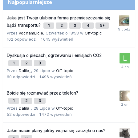
Najpopularniejsze
Jaka jest Twoja ulubiona forma przemieszczania się
bądź transportu?
1
2
3
4
5
Przez
KochamElcie
,
Czwartek o 18:58
w
Off-topic
102
odpowiedzi
1 645
wyświetleń
Dyskusja o piecach, ogrzewaniu i emisjach CO2
1
2
3
Przez
Dalila_
,
29 Lipca
w
Off-topic
60
odpowiedzi
1 496
wyświetleń
Boicie się rozmawiać przez telefon?
1
2
3
Przez
Dalila_
,
28 Lipca
w
Off-topic
52
odpowiedzi
1 472
wyświetleń
Jakie macie plany jakby wojna się zaczęła u nas?