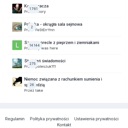
Kącik gracza
1 761
Przez
chory
Polityka - okrągła sala sejmowa
2
Przez
FeStErrYnn
Szalone precle z pieprzem i ziemniakami
14 144
Przez
lily was here
Strumień świadomości
275
Przez
poleszuk111
Niemoc związana z rachunkiem sumienia i
26
spowiedzią
Przez
take
Regulamin
Polityka prywatności
Ustawienia prywatności
Kontakt