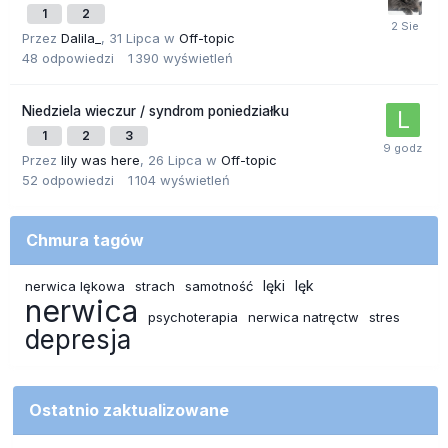
1
2
Przez
Dalila_
,
31 Lipca
w
Off-topic
48
odpowiedzi
1 390
wyświetleń
Niedziela wieczur / syndrom poniedziałku
1
2
3
Przez
lily was here
,
26 Lipca
w
Off-topic
52
odpowiedzi
1 104
wyświetleń
Chmura tagów
lęki
lęk
nerwica lękowa
strach
samotność
nerwica
psychoterapia
nerwica natręctw
stres
depresja
Ostatnio zaktualizowane