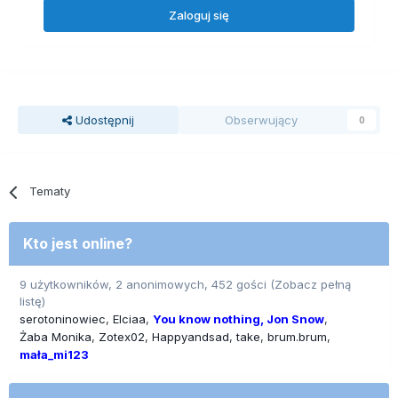
Zaloguj się
Udostępnij
Obserwujący
0
Tematy
Kto jest online?
9 użytkowników, 2 anonimowych, 452 gości
(Zobacz pełną
listę)
serotoninowiec
Elciaa
You know nothing, Jon Snow
Żaba Monika
Zotex02
Happyandsad
take
brum.brum
mała_mi123