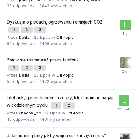
38
odpowiedzi
1 643
wyświetleń
Dyskusja o piecach, ogrzewaniu i emisjach CO2
1
2
3
Przez
Dalila_
,
29 Lipca
w
Off-topic
60
odpowiedzi
1 496
wyświetleń
Boicie się rozmawiać przez telefon?
1
2
3
Przez
Dalila_
,
28 Lipca
w
Off-topic
52
odpowiedzi
1 472
wyświetleń
Lifehack, gamechanger - rzeczy, które nam pomagają
w codziennym życiu
1
2
Przez
shadow_no
,
29 Lipca
w
Off-topic
40
odpowiedzi
1 461
wyświetleń
Jakie macie plany jakby wojna się zaczęła u nas?