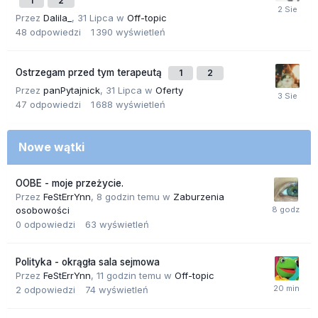
1
2
Przez
Dalila_
,
31 Lipca
w
Off-topic
48
odpowiedzi
1 390
wyświetleń
Ostrzegam przed tym terapeutą
1
2
Przez
panPytajnick
,
31 Lipca
w
Oferty
47
odpowiedzi
1 688
wyświetleń
Nowe wątki
OOBE - moje przeżycie.
Przez
FeStErrYnn
,
8 godzin temu
w
Zaburzenia
osobowości
0
odpowiedzi
63
wyświetleń
Polityka - okrągła sala sejmowa
Przez
FeStErrYnn
,
11 godzin temu
w
Off-topic
2
odpowiedzi
74
wyświetleń