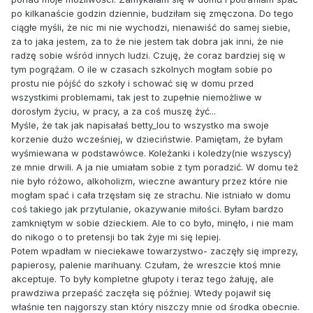
po kilkanaście godzin dziennie, budziłam się zmęczona. Do tego
ciągłe myśli, że nic mi nie wychodzi, nienawiść do samej siebie,
za to jaka jestem, za to że nie jestem tak dobra jak inni, że nie
radzę sobie wśród innych ludzi. Czuję, że coraz bardziej się w
tym pogrążam. O ile w czasach szkolnych mogłam sobie po
prostu nie pójść do szkoły i schować się w domu przed
wszystkimi problemami, tak jest to zupełnie niemożliwe w
dorosłym życiu, w pracy, a za coś muszę żyć...
Myśle, że tak jak napisałaś betty_lou to wszystko ma swoje
korzenie dużo wcześniej, w dzieciństwie. Pamiętam, że byłam
wyśmiewana w podstawówce. Koleżanki i koledzy(nie wszyscy)
ze mnie drwili. A ja nie umiałam sobie z tym poradzić. W domu też
nie było różowo, alkoholizm, wieczne awantury przez które nie
mogłam spać i cała trzęsłam się ze strachu. Nie istniało w domu
coś takiego jak przytulanie, okazywanie miłości. Byłam bardzo
zamkniętym w sobie dzieckiem. Ale to co było, minęło, i nie mam
do nikogo o to pretensji bo tak żyje mi się lepiej.
Potem wpadłam w nieciekawe towarzystwo- zaczęły się imprezy,
papierosy, palenie marihuany. Czułam, że wreszcie ktoś mnie
akceptuje. To były kompletne głupoty i teraz tego żałuję, ale
prawdziwa przepaść zaczęła się później. Wtedy pojawił się
właśnie ten najgorszy stan który niszczy mnie od środka obecnie.