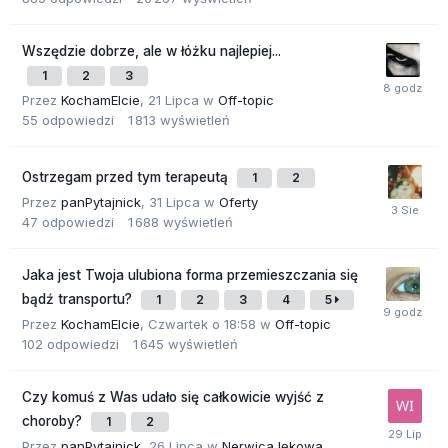
Wszędzie dobrze, ale w łóżku najlepiej...
1
2
3
Przez
KochamElcie
,
21 Lipca
w
Off-topic
55
odpowiedzi
1 813
wyświetleń
Ostrzegam przed tym terapeutą
1
2
Przez
panPytajnick
,
31 Lipca
w
Oferty
47
odpowiedzi
1 688
wyświetleń
Jaka jest Twoja ulubiona forma przemieszczania się
bądź transportu?
1
2
3
4
5
Przez
KochamElcie
,
Czwartek o 18:58
w
Off-topic
102
odpowiedzi
1 645
wyświetleń
Czy komuś z Was udało się całkowicie wyjść z
choroby?
1
2
Przez
panPytajnick
,
26 Lipca
w
Nerwica lękowa