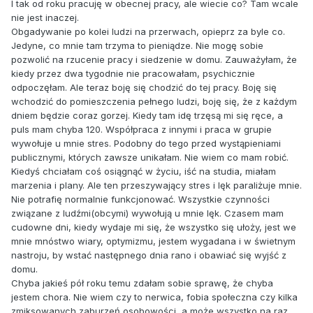
I tak od roku pracuję w obecnej pracy, ale wiecie co? Tam wcale
nie jest inaczej.
Obgadywanie po kolei ludzi na przerwach, opieprz za byle co.
Jedyne, co mnie tam trzyma to pieniądze. Nie mogę sobie
pozwolić na rzucenie pracy i siedzenie w domu. Zauważyłam, że
kiedy przez dwa tygodnie nie pracowałam, psychicznie
odpoczęłam. Ale teraz boję się chodzić do tej pracy. Boję się
wchodzić do pomieszczenia pełnego ludzi, boję się, że z każdym
dniem będzie coraz gorzej. Kiedy tam idę trzęsą mi się ręce, a
puls mam chyba 120. Współpraca z innymi i praca w grupie
wywołuje u mnie stres. Podobny do tego przed wystąpieniami
publicznymi, których zawsze unikałam. Nie wiem co mam robić.
Kiedyś chciałam coś osiągnąć w życiu, iść na studia, miałam
marzenia i plany. Ale ten przeszywający stres i lęk paraliżuje mnie.
Nie potrafię normalnie funkcjonować. Wszystkie czynności
związane z ludźmi(obcymi) wywołują u mnie lęk. Czasem mam
cudowne dni, kiedy wydaje mi się, że wszystko się ułoży, jest we
mnie mnóstwo wiary, optymizmu, jestem wygadana i w świetnym
nastroju, by wstać następnego dnia rano i obawiać się wyjść z
domu.
Chyba jakieś pół roku temu zdałam sobie sprawę, że chyba
jestem chora. Nie wiem czy to nerwica, fobia społeczna czy kilka
zmiksowanych zaburzeń osobowości, a może wszystko na raz,