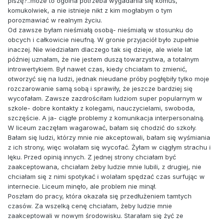
piszę?..może to ogolna potrzeba wygadania się komuś,
komukolwiek, a nie istnieje nikt z kim mogłabym o tym
porozmawiać w realnym życiu.
Od zawsze byłam nieśmiałą osobą- nieśmiałą w stosunku do
obcych i całkowicie nieufną. W gronie przyjaciół było zupełnie
inaczej. Nie wiedziałam dlaczego tak się dzieje, ale wiele lat
później uznałam, że nie jestem duszą towarzystwa, a totalnym
introwertykiem. Był nawet czas, kiedy chciałam to zmienić,
otworzyć się na ludzi, jednak nieudane próby pogłębiły tylko moje
rozczarowanie samą sobą i sprawiły, że jeszcze bardziej się
wycofałam. Zawsze zazdrościłam ludziom super popularnym w
szkole- dobre kontakty z kolegami, nauczycielami, swoboda,
szczęście. A ja- ciągłe problemy z komunikacja interpersonalną.
W liceum zaczęłam wagarować, bałam się chodzić do szkoły.
Bałam się ludzi, którzy mnie nie akceptowali, bałam się wyśmiania
z ich strony, więc wolałam się wycofać. Żyłam w ciągłym strachu i
lęku. Przed opinią innych. Z jednej strony chciałam być
zaakceptowana, chciałam żeby ludzie mnie lubili, z drugiej, nie
chciałam się z nimi spotykać i wolałam spędzać czas surfując w
internecie. Liceum minęło, ale problem nie minął.
Poszłam do pracy, która okazała się przedłużeniem tamtych
czasów. Za wszelką cenę chciałam, żeby ludzie mnie
zaakceptowali w nowym środowisku. Starałam się żyć ze