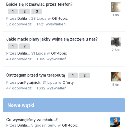
Boicie się rozmawiać przez telefon?
1
2
3
Przez
Dalila_
,
28 Lipca
w
Off-topic
52
odpowiedzi
1 421
wyświetleń
Jakie macie plany jakby wojna się zaczęła u nas?
1
2
Przez
Dalila_
,
31 Lipca
w
Off-topic
48
odpowiedzi
1 369
wyświetleń
Ostrzegam przed tym terapeutą
1
2
Przez
panPytajnick
,
31 Lipca
w
Oferty
47
odpowiedzi
1 632
wyświetleń
Nowe wątki
Co wywinęliśmy za młodu...?
Przez
Dalila_
,
5 godzin temu
w
Off-topic