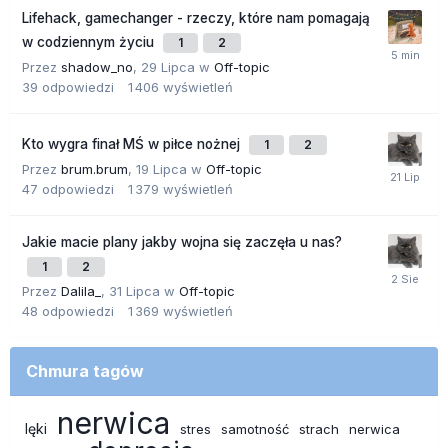
Lifehack, gamechanger - rzeczy, które nam pomagają
w codziennym życiu
1
2
Przez
shadow_no
,
29 Lipca
w
Off-topic
39
odpowiedzi
1 406
wyświetleń
Kto wygra finał MŚ w piłce nożnej
1
2
Przez
brum.brum
,
19 Lipca
w
Off-topic
47
odpowiedzi
1 379
wyświetleń
Jakie macie plany jakby wojna się zaczęła u nas?
1
2
Przez
Dalila_
,
31 Lipca
w
Off-topic
48
odpowiedzi
1 369
wyświetleń
Chmura tagów
nerwica
lęki
stres
samotność
strach
nerwica