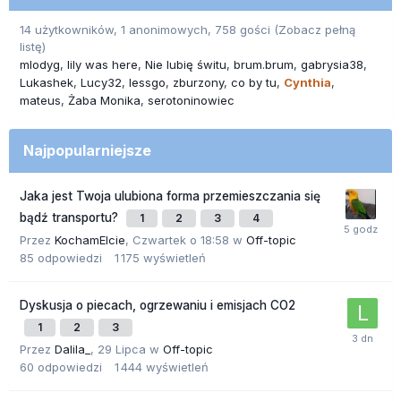
14 użytkowników, 1 anonimowych, 758 gości
(Zobacz pełną
listę)
mlodyg
lily was here
Nie lubię świtu
brum.brum
gabrysia38
Lukashek
Lucy32
lessgo
zburzony
co by tu
Cynthia
mateus
Żaba Monika
serotoninowiec
Najpopularniejsze
Jaka jest Twoja ulubiona forma przemieszczania się
bądź transportu?
1
2
3
4
Przez
KochamElcie
,
Czwartek o 18:58
w
Off-topic
85
odpowiedzi
1 175
wyświetleń
Dyskusja o piecach, ogrzewaniu i emisjach CO2
1
2
3
Przez
Dalila_
,
29 Lipca
w
Off-topic
60
odpowiedzi
1 444
wyświetleń