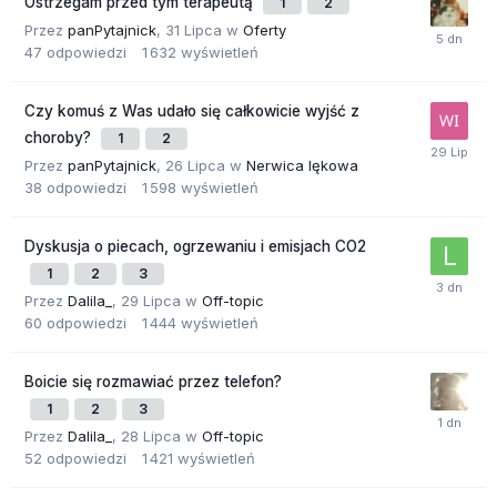
Ostrzegam przed tym terapeutą
1
2
Przez
panPytajnick
,
31 Lipca
w
Oferty
47
odpowiedzi
1 632
wyświetleń
Czy komuś z Was udało się całkowicie wyjść z
choroby?
1
2
Przez
panPytajnick
,
26 Lipca
w
Nerwica lękowa
38
odpowiedzi
1 598
wyświetleń
Dyskusja o piecach, ogrzewaniu i emisjach CO2
1
2
3
Przez
Dalila_
,
29 Lipca
w
Off-topic
60
odpowiedzi
1 444
wyświetleń
Boicie się rozmawiać przez telefon?
1
2
3
Przez
Dalila_
,
28 Lipca
w
Off-topic
52
odpowiedzi
1 421
wyświetleń