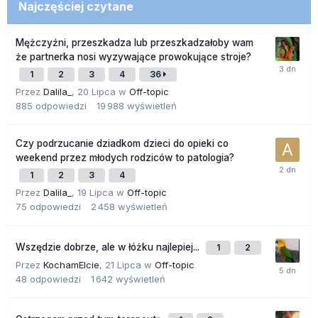
Najczęściej czytane
Mężczyźni, przeszkadza lub przeszkadzałoby wam
że partnerka nosi wyzywające prowokujące stroje?
1
2
3
4
36
Przez
Dalila_
,
20 Lipca
w
Off-topic
885
odpowiedzi
19 988
wyświetleń
Czy podrzucanie dziadkom dzieci do opieki co
weekend przez młodych rodziców to patologia?
1
2
3
4
Przez
Dalila_
,
19 Lipca
w
Off-topic
75
odpowiedzi
2 458
wyświetleń
Wszędzie dobrze, ale w łóżku najlepiej...
1
2
Przez
KochamElcie
,
21 Lipca
w
Off-topic
48
odpowiedzi
1 642
wyświetleń