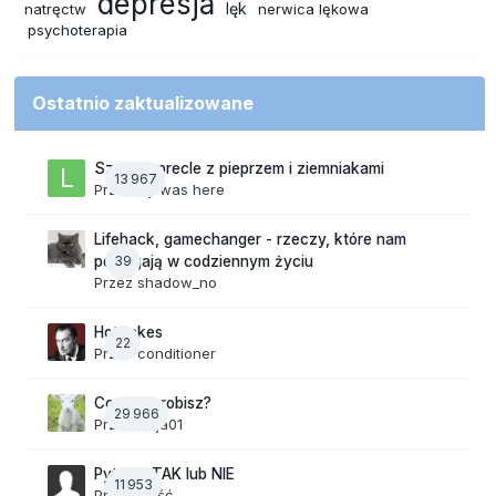
depresja
lęk
natręctw
nerwica lękowa
psychoterapia
Ostatnio zaktualizowane
Szalone precle z pieprzem i ziemniakami
13 967
Przez
lily was here
Lifehack, gamechanger - rzeczy, które nam
39
pomagają w codziennym życiu
Przez
shadow_no
Hot takes
22
Przez
conditioner
Co teraz robisz?
29 966
Przez
Anja01
Pytania TAK lub NIE
11 953
Przez Gość