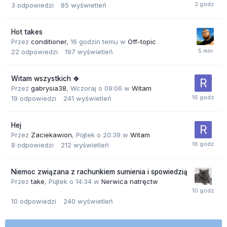
3
odpowiedzi
85
wyświetleń
Hot takes
Przez
conditioner
,
16 godzin temu
w
Off-topic
22
odpowiedzi
197
wyświetleń
Witam wszystkich 🍀
Przez
gabrysia38
,
Wczoraj o 09:06
w
Witam
19
odpowiedzi
241
wyświetleń
Hej
Przez
Zaciekawion
,
Piątek o 20:39
w
Witam
8
odpowiedzi
212
wyświetleń
Niemoc związana z rachunkiem sumienia i spowiedzią
Przez
take
,
Piątek o 14:34
w
Nerwica natręctw
10
odpowiedzi
240
wyświetleń