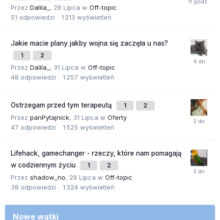
Przez
Dalila_
,
28 Lipca
w
Off-topic
51
odpowiedzi
1 213
wyświetleń
Jakie macie plany jakby wojna się zaczęła u nas?
1
2
Przez
Dalila_
,
31 Lipca
w
Off-topic
48
odpowiedzi
1 257
wyświetleń
Ostrzegam przed tym terapeutą
1
2
Przez
panPytajnick
,
31 Lipca
w
Oferty
47
odpowiedzi
1 525
wyświetleń
Lifehack, gamechanger - rzeczy, które nam pomagają
w codziennym życiu
1
2
Przez
shadow_no
,
29 Lipca
w
Off-topic
38
odpowiedzi
1 324
wyświetleń
Nowe wątki