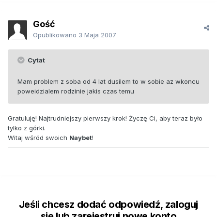
Gość
Opublikowano
3 Maja 2007
Cytat
Mam problem z soba od 4 lat dusilem to w sobie az wkoncu
poweidzialem rodzinie jakis czas temu
Gratuluję! Najtrudniejszy pierwszy krok! Życzę Ci, aby teraz było
tylko z górki.
Witaj wśród swoich
Naybet
!
Jeśli chcesz dodać odpowiedź, zaloguj
się lub zarejestruj nowe konto