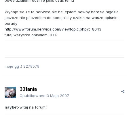
poweidzialem rodzinie jakis czas temu
Wydaje sie ze to nerwica ale nei ejstem pewny narazie nigdzie
jeszcze nie psozedlem do specjalisty czakm na wasze opisnie i
porady
http://www.forum.nerwica.com/viewtopic.php?t=8043
tutaj wszystko opisalem HELP
moje gg :) 2279579
331ania
Opublikowano
3 Maja 2007
naybet
-witaj na forum:)