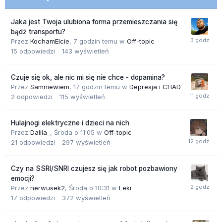
Jaka jest Twoja ulubiona forma przemieszczania się
bądź transportu?
Przez
KochamElcie
,
7 godzin temu
w
Off-topic
15
odpowiedzi
143
wyświetleń
Czuje się ok, ale nic mi się nie chce - dopamina?
Przez
Samniewiem
,
17 godzin temu
w
Depresja i CHAD
2
odpowiedzi
115
wyświetleń
Hulajnogi elektryczne i dzieci na nich
Przez
Dalila_
,
Środa o 11:05
w
Off-topic
21
odpowiedzi
297
wyświetleń
Czy na SSRI/SNRI czujesz się jak robot pozbawiony
emocji?
Przez
nerwusek2
,
Środa o 10:31
w
Leki
17
odpowiedzi
372
wyświetleń