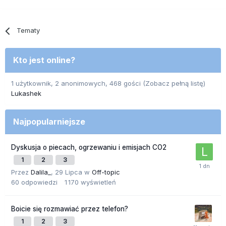
Tematy
Kto jest online?
1 użytkownik, 2 anonimowych, 468 gości
(Zobacz pełną listę)
Lukashek
Najpopularniejsze
Dyskusja o piecach, ogrzewaniu i emisjach CO2
1
2
3
Przez
Dalila_
,
29 Lipca
w
Off-topic
60
odpowiedzi
1 170
wyświetleń
Boicie się rozmawiać przez telefon?
1
2
3