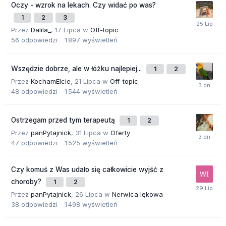
Oczy - wzrok na lekach. Czy widać po was?
1
2
3
Przez
Dalila_
,
17 Lipca
w
Off-topic
56
odpowiedzi
1 897
wyświetleń
Wszędzie dobrze, ale w łóżku najlepiej...
1
2
Przez
KochamElcie
,
21 Lipca
w
Off-topic
48
odpowiedzi
1 544
wyświetleń
Ostrzegam przed tym terapeutą
1
2
Przez
panPytajnick
,
31 Lipca
w
Oferty
47
odpowiedzi
1 525
wyświetleń
Czy komuś z Was udało się całkowicie wyjść z
choroby?
1
2
Przez
panPytajnick
,
26 Lipca
w
Nerwica lękowa
38
odpowiedzi
1 498
wyświetleń