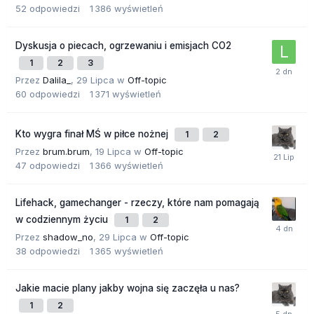
52
odpowiedzi
1 386
wyświetleń
Dyskusja o piecach, ogrzewaniu i emisjach CO2
1
2
3
Przez
Dalila_
,
29 Lipca
w
Off-topic
60
odpowiedzi
1 371
wyświetleń
Kto wygra finał MŚ w piłce nożnej
1
2
Przez
brum.brum
,
19 Lipca
w
Off-topic
47
odpowiedzi
1 366
wyświetleń
Lifehack, gamechanger - rzeczy, które nam pomagają
w codziennym życiu
1
2
Przez
shadow_no
,
29 Lipca
w
Off-topic
38
odpowiedzi
1 365
wyświetleń
Jakie macie plany jakby wojna się zaczęła u nas?
1
2