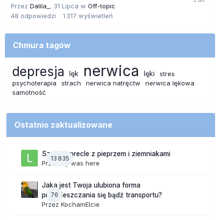
Przez
Dalila_
,
31 Lipca
w
Off-topic
48
odpowiedzi
1 317
wyświetleń
Chmura tagów
nerwica
depresja
lęk
lęki
stres
psychoterapia
strach
nerwica natręctw
nerwica lękowa
samotność
Ostatnio zaktualizowane
Szalone precle z pieprzem i ziemniakami
13 835
Przez
lily was here
Jaka jest Twoja ulubiona forma
76
przemieszczania się bądź transportu?
Przez
KochamElcie