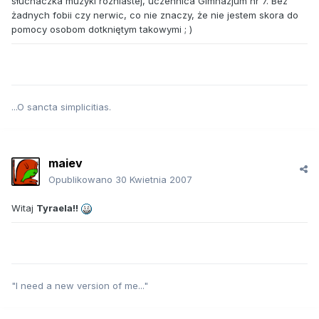
słuchaczka muzyki rózniastej, uczennica Gimnazjum nr 7. Bez
żadnych fobii czy nerwic, co nie znaczy, że nie jestem skora do
pomocy osobom dotkniętym takowymi ; )
...O sancta simplicitias.
maiev
Opublikowano
30 Kwietnia 2007
Witaj
Tyraela!!
"I need a new version of me..."