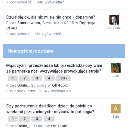
76
odpowiedzi
846
wyświetleń
Czuje się ok, ale nic mi się nie chce - dopamina?
Przez
Samniewiem
,
Czwartek o 09:05
w
Depresja i
CHAD
3
odpowiedzi
193
wyświetleń
Najczęściej czytane
Mężczyźni, przeszkadza lub przeszkadzałoby wam
że partnerka nosi wyzywające prowokujące stroje?
1
2
3
4
36
Przez
Dalila_
,
20 Lipca
w
Off-topic
885
odpowiedzi
19 742
wyświetleń
Czy podrzucanie dziadkom dzieci do opieki co
weekend przez młodych rodziców to patologia?
1
2
3
4
Przez
Dalila_
,
19 Lipca
w
Off-topic