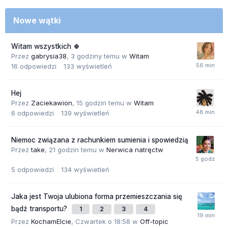
Nowe wątki
Witam wszystkich 🍀
Przez
gabrysia38
,
3 godziny temu
w
Witam
16
odpowiedzi
133
wyświetleń
Hej
Przez
Zaciekawion
,
15 godzin temu
w
Witam
6
odpowiedzi
139
wyświetleń
Niemoc związana z rachunkiem sumienia i spowiedzią
Przez
take
,
21 godzin temu
w
Nerwica natręctw
5
odpowiedzi
134
wyświetleń
Jaka jest Twoja ulubiona forma przemieszczania się
bądź transportu?
1
2
3
4
Przez
KochamElcie
,
Czwartek o 18:58
w
Off-topic