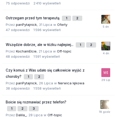
75
odpowiedzi
2 410
wyświetleń
Ostrzegam przed tym terapeutą
1
2
Przez
panPytajnick
,
31 Lipca
w
Oferty
47
odpowiedzi
1 596
wyświetleń
Wszędzie dobrze, ale w łóżku najlepiej...
1
2
Przez
KochamElcie
,
21 Lipca
w
Off-topic
48
odpowiedzi
1 591
wyświetleń
Czy komuś z Was udało się całkowicie wyjść z
choroby?
1
2
Przez
panPytajnick
,
26 Lipca
w
Nerwica lękowa
38
odpowiedzi
1 558
wyświetleń
Boicie się rozmawiać przez telefon?
1
2
3
Przez
Dalila_
,
28 Lipca
w
Off-topic