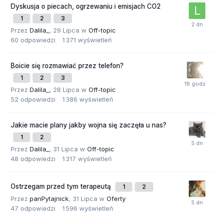
Dyskusja o piecach, ogrzewaniu i emisjach CO2
1
2
3
Przez
Dalila_
,
29 Lipca
w
Off-topic
60
odpowiedzi
1 371
wyświetleń
Boicie się rozmawiać przez telefon?
1
2
3
Przez
Dalila_
,
28 Lipca
w
Off-topic
52
odpowiedzi
1 386
wyświetleń
Jakie macie plany jakby wojna się zaczęła u nas?
1
2
Przez
Dalila_
,
31 Lipca
w
Off-topic
48
odpowiedzi
1 317
wyświetleń
Ostrzegam przed tym terapeutą
1
2
Przez
panPytajnick
,
31 Lipca
w
Oferty
47
odpowiedzi
1 596
wyświetleń