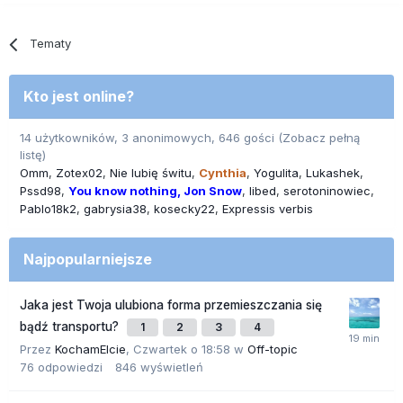
Tematy
Kto jest online?
14 użytkowników, 3 anonimowych, 646 gości
(Zobacz pełną
listę)
Omm
Zotex02
Nie lubię świtu
Cynthia
Yogulita
Lukashek
Pssd98
You know nothing, Jon Snow
libed
serotoninowiec
Pablo18k2
gabrysia38
kosecky22
Expressis verbis
Najpopularniejsze
Jaka jest Twoja ulubiona forma przemieszczania się
bądź transportu?
1
2
3
4
Przez
KochamElcie
,
Czwartek o 18:58
w
Off-topic
76
odpowiedzi
846
wyświetleń