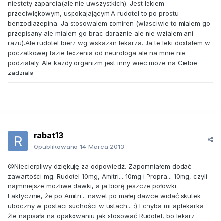
niestety zaparcia(ale nie uwszystkich). Jest lekiem
przeciwlękowym, uspokajającym.A rudotel to po prostu
benzodiazepina. Ja stosowalem zomiren (wlasciwie to mialem go
przepisany ale mialem go brac doraznie ale nie wzialem ani
razu).Ale rudotel bierz wg wskazan lekarza. Ja te leki dostalem w
poczatkowej fazie leczenia od neurologa ale na mnie nie
podzialaly. Ale kazdy organizm jest inny wiec moze na Ciebie
zadziala
rabat13
Opublikowano
14 Marca 2013
@Niecierpliwy dziękuję za odpowiedź. Zapomniałem dodać
zawartości mg: Rudotel 10mg, Amitri... 10mg i Propra... 10mg, czyli
najmniejsze mozliwe dawki, a ja biorę jeszcze połówki.
Faktycznie, że po Amitri... nawet po małej dawce widać skutek
uboczny w postaci suchości w ustach... :) I chyba mi aptekarka
źle napisała na opakowaniu jak stosować Rudotel, bo lekarz