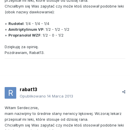
przepisał mi leki, które stosuje od dzisiaj rana.
Chciałbym się Was zapytać czy może ktoś stosował podobne leki
(obok nazwy dawkowanie):
+
Rudotel
: 1/4 - 1/4 - 1/4
+
Amitriptylinum VP
: 1/2 - 1/2 - 1/2
+
Propranolol WZF
: 1/2 - 0 - 1/2
Dziękuję za opinię.
Pozdrawiam, Rabat13.
rabat13
Opublikowano
14 Marca 2013
Witam Serdecznie,
mam nazwijmy to średnie stany nerwicy lękowej. Wczoraj lekarz
przepisał mi leki, które stosuje od dzisiaj rana.
Chciałbym się Was zapytać czy może ktoś stosował podobne leki