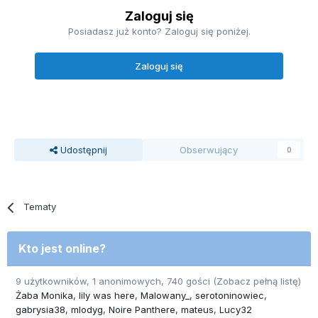
Zaloguj się
Posiadasz już konto? Zaloguj się poniżej.
Zaloguj się
Udostępnij
Obserwujący
0
Tematy
Kto jest online?
9 użytkowników, 1 anonimowych, 740 gości
(Zobacz pełną listę)
Żaba Monika
lily was here
Malowany_
serotoninowiec
gabrysia38
mlodyg
Noire Panthere
mateus
Lucy32