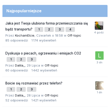
Najpopularniejsze
Jaka jest Twoja ulubiona forma przemieszczania się
bądź transportu?
1
2
3
4
Przez
KochamElcie
,
Czwartek o 18:58
w
Off-topic
85
odpowiedzi
1 174
wyświetleń
Dyskusja o piecach, ogrzewaniu i emisjach CO2
1
2
3
Przez
Dalila_
,
29 Lipca
w
Off-topic
60
odpowiedzi
1 442
wyświetleń
Boicie się rozmawiać przez telefon?
1
2
3
Przez
Dalila_
,
28 Lipca
w
Off-topic
52
odpowiedzi
1 421
wyświetleń