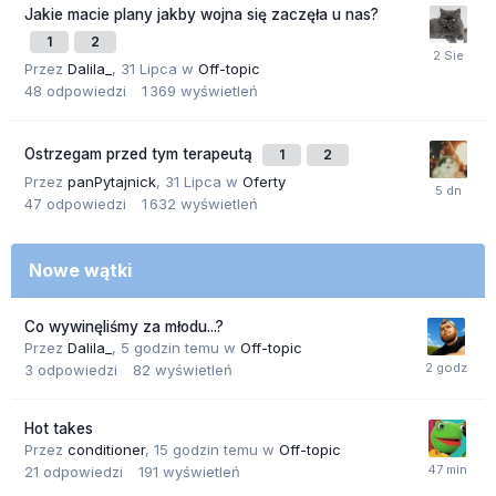
Jakie macie plany jakby wojna się zaczęła u nas?
1
2
Przez
Dalila_
,
31 Lipca
w
Off-topic
48
odpowiedzi
1 369
wyświetleń
Ostrzegam przed tym terapeutą
1
2
Przez
panPytajnick
,
31 Lipca
w
Oferty
47
odpowiedzi
1 632
wyświetleń
Nowe wątki
Co wywinęliśmy za młodu...?
Przez
Dalila_
,
5 godzin temu
w
Off-topic
3
odpowiedzi
82
wyświetleń
Hot takes
Przez
conditioner
,
15 godzin temu
w
Off-topic
21
odpowiedzi
191
wyświetleń