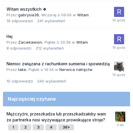
Witam wszystkich 🍀
Przez
gabrysia38
,
Wczoraj o 09:06
w
Witam
19
odpowiedzi
241
wyświetleń
Hej
Przez
Zaciekawion
,
Piątek o 20:39
w
Witam
8
odpowiedzi
212
wyświetleń
Niemoc związana z rachunkiem sumienia i spowiedzią
Przez
take
,
Piątek o 14:34
w
Nerwica natręctw
10
odpowiedzi
240
wyświetleń
Najczęściej czytane
Mężczyźni, przeszkadza lub przeszkadzałoby wam
że partnerka nosi wyzywające prowokujące stroje?
1
2
3
4
36