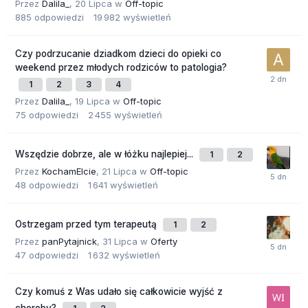
Przez
Dalila_
,
20 Lipca
w
Off-topic
885
odpowiedzi
19 982
wyświetleń
Czy podrzucanie dziadkom dzieci do opieki co
weekend przez młodych rodziców to patologia?
1
2
3
4
Przez
Dalila_
,
19 Lipca
w
Off-topic
75
odpowiedzi
2 455
wyświetleń
Wszędzie dobrze, ale w łóżku najlepiej...
1
2
Przez
KochamElcie
,
21 Lipca
w
Off-topic
48
odpowiedzi
1 641
wyświetleń
Ostrzegam przed tym terapeutą
1
2
Przez
panPytajnick
,
31 Lipca
w
Oferty
47
odpowiedzi
1 632
wyświetleń
Czy komuś z Was udało się całkowicie wyjść z