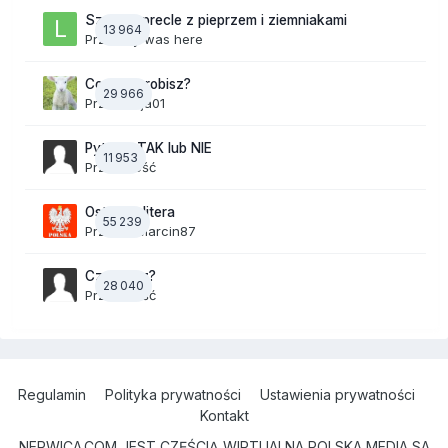
Szalone precle z pieprzem i ziemniakami
13 964
Przez
lily was here
Co teraz robisz?
29 966
Przez
Anja01
Pytania TAK lub NIE
11 953
Przez Gość
Ostatnia litera
55 239
Przez
19Marcin87
Czy masz?
28 040
Przez Gość
Regulamin
Polityka prywatności
Ustawienia prywatności
Kontakt
NERWICA.COM JEST CZĘŚCIĄ WIRTUALNA POLSKA MEDIA SA