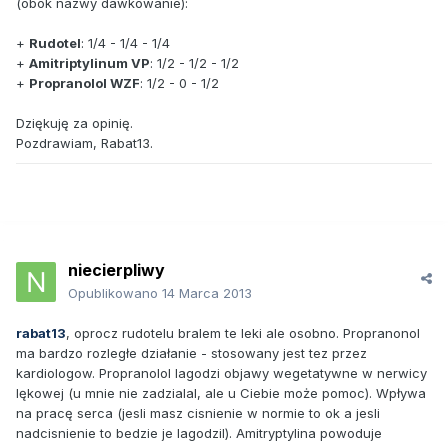
(obok nazwy dawkowanie):
+
Rudotel
: 1/4 - 1/4 - 1/4
+
Amitriptylinum VP
: 1/2 - 1/2 - 1/2
+
Propranolol WZF
: 1/2 - 0 - 1/2
Dziękuję za opinię.
Pozdrawiam, Rabat13.
niecierpliwy
Opublikowano
14 Marca 2013
rabat13
, oprocz rudotelu bralem te leki ale osobno. Propranonol
ma bardzo rozległe działanie - stosowany jest tez przez
kardiologow. Propranolol lagodzi objawy wegetatywne w nerwicy
lękowej (u mnie nie zadzialal, ale u Ciebie może pomoc). Wpływa
na pracę serca (jesli masz cisnienie w normie to ok a jesli
nadcisnienie to bedzie je lagodzil). Amitryptylina powoduje