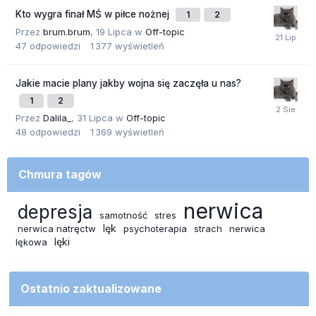
Kto wygra finał MŚ w piłce nożnej
1
2
Przez
brum.brum
,
19 Lipca
w
Off-topic
47
odpowiedzi
1 377
wyświetleń
Jakie macie plany jakby wojna się zaczęła u nas?
1
2
Przez
Dalila_
,
31 Lipca
w
Off-topic
48
odpowiedzi
1 369
wyświetleń
Chmura tagów
nerwica
depresja
samotność
stres
lęk
nerwica natręctw
psychoterapia
strach
nerwica
lęki
lękowa
Ostatnio zaktualizowane