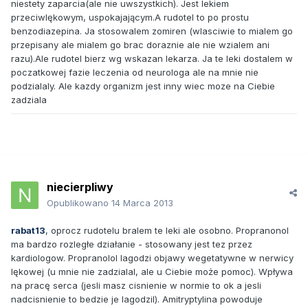
niestety zaparcia(ale nie uwszystkich). Jest lekiem
przeciwlękowym, uspokajającym.A rudotel to po prostu
benzodiazepina. Ja stosowalem zomiren (wlasciwie to mialem go
przepisany ale mialem go brac doraznie ale nie wzialem ani
razu).Ale rudotel bierz wg wskazan lekarza. Ja te leki dostalem w
poczatkowej fazie leczenia od neurologa ale na mnie nie
podzialaly. Ale kazdy organizm jest inny wiec moze na Ciebie
zadziala
niecierpliwy
Opublikowano
14 Marca 2013
rabat13
, oprocz rudotelu bralem te leki ale osobno. Propranonol
ma bardzo rozległe działanie - stosowany jest tez przez
kardiologow. Propranolol lagodzi objawy wegetatywne w nerwicy
lękowej (u mnie nie zadzialal, ale u Ciebie może pomoc). Wpływa
na pracę serca (jesli masz cisnienie w normie to ok a jesli
nadcisnienie to bedzie je lagodzil). Amitryptylina powoduje