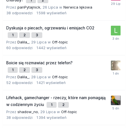
choroby?
1
2
Przez
panPytajnick
,
26 Lipca
w
Nerwica lękowa
38
odpowiedzi
1 598
wyświetleń
Dyskusja o piecach, ogrzewaniu i emisjach CO2
1
2
3
Przez
Dalila_
,
29 Lipca
w
Off-topic
60
odpowiedzi
1 442
wyświetleń
Boicie się rozmawiać przez telefon?
1
2
3
Przez
Dalila_
,
28 Lipca
w
Off-topic
52
odpowiedzi
1 421
wyświetleń
Lifehack, gamechanger - rzeczy, które nam pomagają
w codziennym życiu
1
2
Przez
shadow_no
,
29 Lipca
w
Off-topic
38
odpowiedzi
1 394
wyświetleń