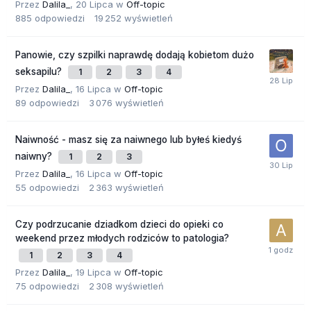
Przez
Dalila_
,
20 Lipca
w
Off-topic
885
odpowiedzi
19 252
wyświetleń
Panowie, czy szpilki naprawdę dodają kobietom dużo
seksapilu?
1
2
3
4
Przez
Dalila_
,
16 Lipca
w
Off-topic
89
odpowiedzi
3 076
wyświetleń
Naiwność - masz się za naiwnego lub byłeś kiedyś
naiwny?
1
2
3
Przez
Dalila_
,
16 Lipca
w
Off-topic
55
odpowiedzi
2 363
wyświetleń
Czy podrzucanie dziadkom dzieci do opieki co
weekend przez młodych rodziców to patologia?
1
2
3
4
Przez
Dalila_
,
19 Lipca
w
Off-topic
75
odpowiedzi
2 308
wyświetleń