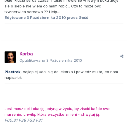
b
ó
le ,kłucia serca czasami takie mrowienie w lewym boku .Boje
sie o siebie nie wiem co mam robić... Czy to moze byc
tzw.nerwica sercowa ?? Help...
Edytowane
3 Października 2010
przez Gość
Korba
Opublikowano
3 Października 2010
Pieetrek
, najlepiej udaj się do lekarza i powiedz mu to, co nam
napisałeś.
Jeśli masz cel i okazję jedyną w życiu, by ziścić każde swe
marzenie, chwilę, która wszystko zmieni - chwytaj ją.
F60.31 F38 F33 F31