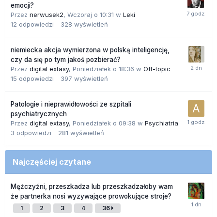
emocji?
Przez
nerwusek2
,
Wczoraj o 10:31
w
Leki
12
odpowiedzi
328
wyświetleń
niemiecka akcja wymierzona w polską inteligencję,
czy da się po tym jakoś pozbierać?
Przez
digital extasy
,
Poniedziałek o 18:36
w
Off-topic
15
odpowiedzi
397
wyświetleń
Patologie i nieprawidłowości ze szpitali
psychiatrycznych
Przez
digital extasy
,
Poniedziałek o 09:38
w
Psychiatria
3
odpowiedzi
281
wyświetleń
Najczęściej czytane
Mężczyźni, przeszkadza lub przeszkadzałoby wam
że partnerka nosi wyzywające prowokujące stroje?
1
2
3
4
36