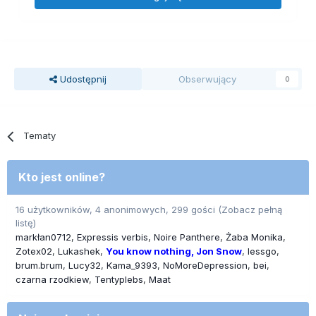
Udostępnij
Obserwujący
0
Tematy
Kto jest online?
16 użytkowników, 4 anonimowych, 299 gości
(Zobacz pełną
listę)
markłan0712
Expressis verbis
Noire Panthere
Żaba Monika
Zotex02
Lukashek
You know nothing, Jon Snow
lessgo
brum.brum
Lucy32
Kama_9393
NoMoreDepression
bei
czarna rzodkiew
Tentyplebs
Maat