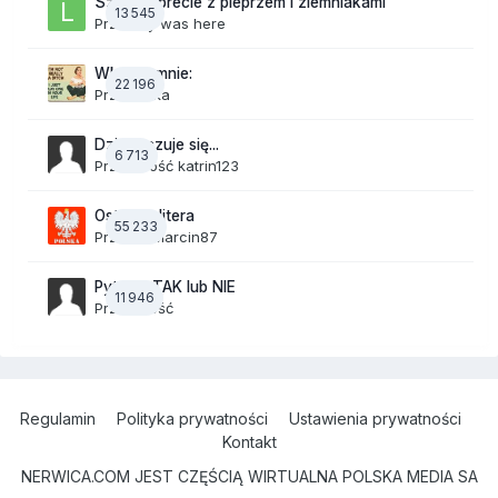
Szalone precle z pieprzem i ziemniakami
13 545
Przez
lily was here
Wkurza mnie:
22 196
Przez
linka
Dzisiaj czuje się...
6 713
Przez Gość katrin123
Ostatnia litera
55 233
Przez
19Marcin87
Pytania TAK lub NIE
11 946
Przez Gość
Regulamin
Polityka prywatności
Ustawienia prywatności
Kontakt
NERWICA.COM JEST CZĘŚCIĄ WIRTUALNA POLSKA MEDIA SA