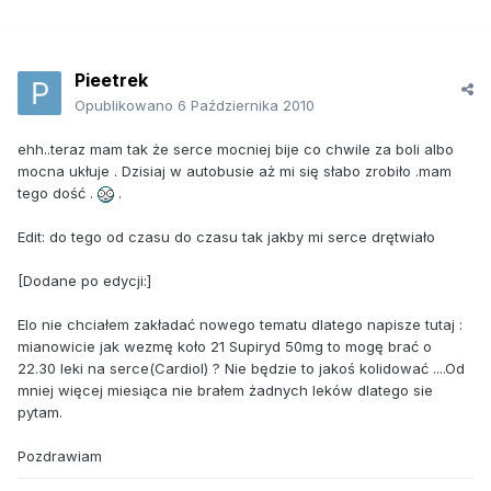
Pieetrek
Opublikowano
6 Października 2010
ehh..teraz mam tak że serce mocniej bije co chwile za boli albo
mocna ukłuje . Dzisiaj w autobusie aż mi się słabo zrobiło .mam
tego dość .
.
Edit: do tego od czasu do czasu tak jakby mi serce drętwiało
[Dodane po edycji:]
Elo nie chciałem zakładać nowego tematu dlatego napisze tutaj :
mianowicie jak wezmę koło 21 Supiryd 50mg to mogę brać o
22.30 leki na serce(Cardiol) ? Nie będzie to jakoś kolidować ....Od
mniej więcej miesiąca nie brałem żadnych leków dlatego sie
pytam.
Pozdrawiam