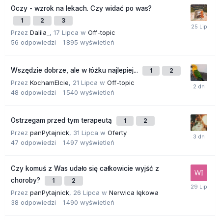
Oczy - wzrok na lekach. Czy widać po was?
1
2
3
Przez
Dalila_
,
17 Lipca
w
Off-topic
56
odpowiedzi
1 895
wyświetleń
Wszędzie dobrze, ale w łóżku najlepiej...
1
2
Przez
KochamElcie
,
21 Lipca
w
Off-topic
48
odpowiedzi
1 540
wyświetleń
Ostrzegam przed tym terapeutą
1
2
Przez
panPytajnick
,
31 Lipca
w
Oferty
47
odpowiedzi
1 497
wyświetleń
Czy komuś z Was udało się całkowicie wyjść z
choroby?
1
2
Przez
panPytajnick
,
26 Lipca
w
Nerwica lękowa
38
odpowiedzi
1 490
wyświetleń