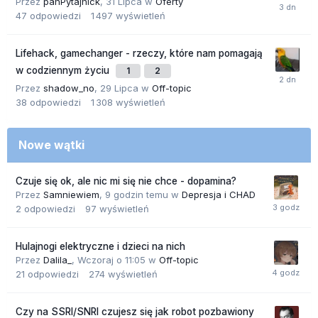
Przez
panPytajnick
,
31 Lipca
w
Oferty
47
odpowiedzi
1 497
wyświetleń
Lifehack, gamechanger - rzeczy, które nam pomagają
w codziennym życiu
1
2
Przez
shadow_no
,
29 Lipca
w
Off-topic
38
odpowiedzi
1 308
wyświetleń
Nowe wątki
Czuje się ok, ale nic mi się nie chce - dopamina?
Przez
Samniewiem
,
9 godzin temu
w
Depresja i CHAD
2
odpowiedzi
97
wyświetleń
Hulajnogi elektryczne i dzieci na nich
Przez
Dalila_
,
Wczoraj o 11:05
w
Off-topic
21
odpowiedzi
274
wyświetleń
Czy na SSRI/SNRI czujesz się jak robot pozbawiony