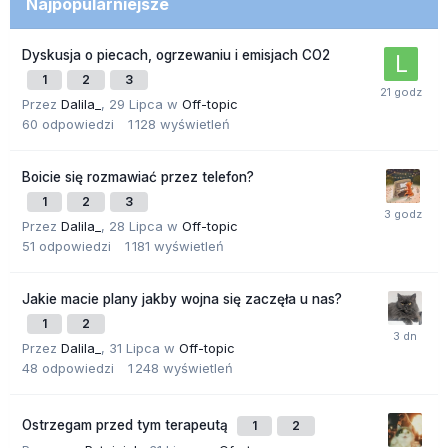
Najpopularniejsze
Dyskusja o piecach, ogrzewaniu i emisjach CO2
1
2
3
Przez
Dalila_
,
29 Lipca
w
Off-topic
60
odpowiedzi
1 128
wyświetleń
Boicie się rozmawiać przez telefon?
1
2
3
Przez
Dalila_
,
28 Lipca
w
Off-topic
51
odpowiedzi
1 181
wyświetleń
Jakie macie plany jakby wojna się zaczęła u nas?
1
2
Przez
Dalila_
,
31 Lipca
w
Off-topic
48
odpowiedzi
1 248
wyświetleń
Ostrzegam przed tym terapeutą
1
2