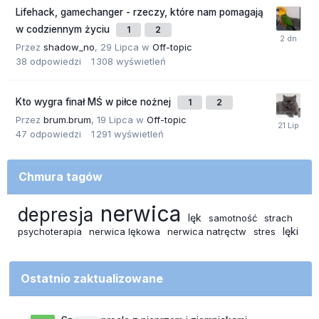
Lifehack, gamechanger - rzeczy, które nam pomagają
w codziennym życiu
1
2
Przez
shadow_no
,
29 Lipca
w
Off-topic
38
odpowiedzi
1 308
wyświetleń
Kto wygra finał MŚ w piłce nożnej
1
2
Przez
brum.brum
,
19 Lipca
w
Off-topic
47
odpowiedzi
1 291
wyświetleń
Chmura tagów
nerwica
depresja
lęk
samotność
strach
lęki
psychoterapia
nerwica lękowa
nerwica natręctw
stres
Ostatnio zaktualizowane