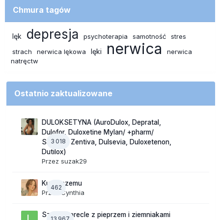
Chmura tagów
depresja
lęk
psychoterapia
samotność
stres
nerwica
lęki
strach
nerwica lękowa
nerwica
natręctw
Ostatnio zaktualizowane
DULOKSETYNA (AuroDulox, Depratal,
Dulofor, Duloxetine Mylan/ +pharm/
3 018
Sandoz/ Zentiva, Dulsevia, Duloxetenon,
Dutilox)
Przez
suzak29
Ku lepszemu
462
Przez
Cynthia
Szalone precle z pieprzem i ziemniakami
13 967