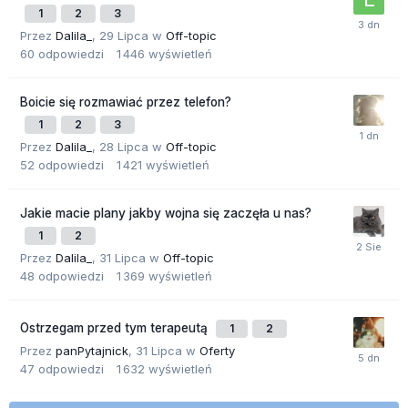
1
2
3
Przez
Dalila_
,
29 Lipca
w
Off-topic
60
odpowiedzi
1 446
wyświetleń
Boicie się rozmawiać przez telefon?
1
2
3
Przez
Dalila_
,
28 Lipca
w
Off-topic
52
odpowiedzi
1 421
wyświetleń
Jakie macie plany jakby wojna się zaczęła u nas?
1
2
Przez
Dalila_
,
31 Lipca
w
Off-topic
48
odpowiedzi
1 369
wyświetleń
Ostrzegam przed tym terapeutą
1
2
Przez
panPytajnick
,
31 Lipca
w
Oferty
47
odpowiedzi
1 632
wyświetleń