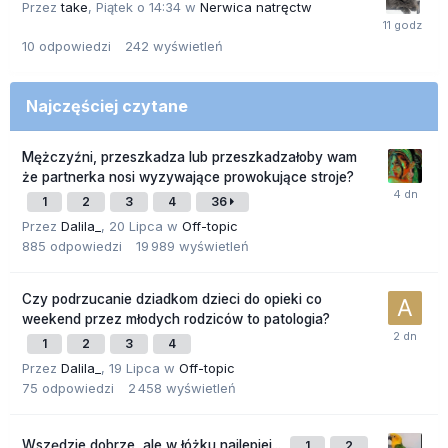
Przez
take
,
Piątek o 14:34
w
Nerwica natręctw
10
odpowiedzi
242
wyświetleń
Najczęściej czytane
Mężczyźni, przeszkadza lub przeszkadzałoby wam
że partnerka nosi wyzywające prowokujące stroje?
1
2
3
4
36
Przez
Dalila_
,
20 Lipca
w
Off-topic
885
odpowiedzi
19 989
wyświetleń
Czy podrzucanie dziadkom dzieci do opieki co
weekend przez młodych rodziców to patologia?
1
2
3
4
Przez
Dalila_
,
19 Lipca
w
Off-topic
75
odpowiedzi
2 458
wyświetleń
Wszędzie dobrze, ale w łóżku najlepiej...
1
2