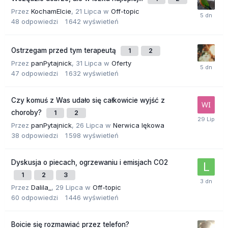
Przez
KochamElcie
,
21 Lipca
w
Off-topic
48
odpowiedzi
1 642
wyświetleń
Ostrzegam przed tym terapeutą
1
2
Przez
panPytajnick
,
31 Lipca
w
Oferty
47
odpowiedzi
1 632
wyświetleń
Czy komuś z Was udało się całkowicie wyjść z
choroby?
1
2
Przez
panPytajnick
,
26 Lipca
w
Nerwica lękowa
38
odpowiedzi
1 598
wyświetleń
Dyskusja o piecach, ogrzewaniu i emisjach CO2
1
2
3
Przez
Dalila_
,
29 Lipca
w
Off-topic
60
odpowiedzi
1 446
wyświetleń
Boicie się rozmawiać przez telefon?