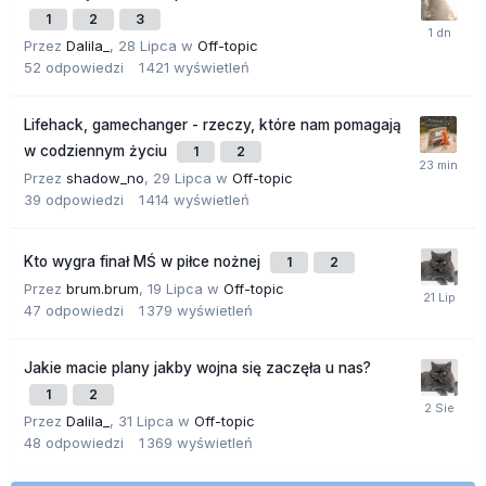
1
2
3
Przez
Dalila_
,
28 Lipca
w
Off-topic
52
odpowiedzi
1 421
wyświetleń
Lifehack, gamechanger - rzeczy, które nam pomagają
w codziennym życiu
1
2
Przez
shadow_no
,
29 Lipca
w
Off-topic
39
odpowiedzi
1 414
wyświetleń
Kto wygra finał MŚ w piłce nożnej
1
2
Przez
brum.brum
,
19 Lipca
w
Off-topic
47
odpowiedzi
1 379
wyświetleń
Jakie macie plany jakby wojna się zaczęła u nas?
1
2
Przez
Dalila_
,
31 Lipca
w
Off-topic
48
odpowiedzi
1 369
wyświetleń