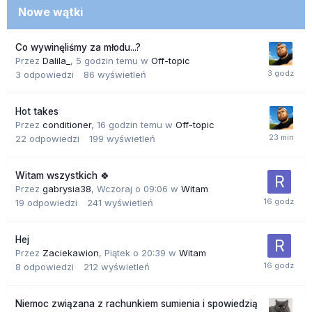
Nowe wątki
Co wywinęliśmy za młodu...?
Przez
Dalila_
,
5 godzin temu
w
Off-topic
3
odpowiedzi
86
wyświetleń
Hot takes
Przez
conditioner
,
16 godzin temu
w
Off-topic
22
odpowiedzi
199
wyświetleń
Witam wszystkich 🍀
Przez
gabrysia38
,
Wczoraj o 09:06
w
Witam
19
odpowiedzi
241
wyświetleń
Hej
Przez
Zaciekawion
,
Piątek o 20:39
w
Witam
8
odpowiedzi
212
wyświetleń
Niemoc związana z rachunkiem sumienia i spowiedzią