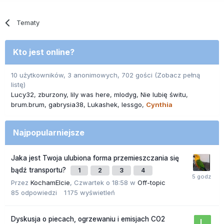
Tematy
Kto jest online?
10 użytkowników, 3 anonimowych, 702 gości
(Zobacz pełną
listę)
Lucy32
zburzony
lily was here
mlodyg
Nie lubię świtu
brum.brum
gabrysia38
Lukashek
lessgo
Cynthia
Najpopularniejsze
Jaka jest Twoja ulubiona forma przemieszczania się
bądź transportu?
1
2
3
4
Przez
KochamElcie
,
Czwartek o 18:58
w
Off-topic
85
odpowiedzi
1 175
wyświetleń
Dyskusja o piecach, ogrzewaniu i emisjach CO2