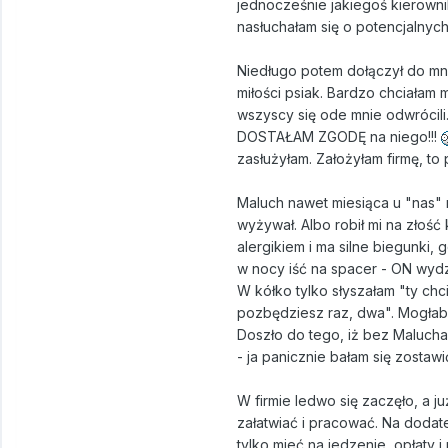
jednocześnie jakiegoś kierowni
nasłuchałam się o potencjalnyc
Niedługo potem dołączył do mnie
miłości psiak. Bardzo chciałam
wszyscy się ode mnie odwrócili
DOSTAŁAM ZGODĘ na niego!!!
zasłużyłam. Założyłam firmę, to
Maluch nawet miesiąca u "nas" ni
wyżywał. Albo robił mi na złość
alergikiem i ma silne biegunki, 
w nocy iść na spacer - ON wydzie
W kółko tylko słyszałam "ty chcia
pozbędziesz raz, dwa". Mogłab
Doszło do tego, iż bez Malucha
- ja panicznie bałam się zostaw
W firmie ledwo się zaczęło, a 
załatwiać i pracować. Na dodat
tylko mieć na jedzenie, opłaty 