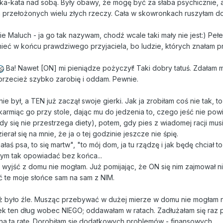
ka-kata nad sobą. Były obawy, że mogę być za słaba psychicznie, 
h przełożonych wielu złych rzeczy. Cała w skowronkach ruszyłam do 
 Maluch - ja go tak nazywam, chodź wcale taki mały nie jest:) Pełe
 mieć w końcu prawdziwego przyjaciela, bo ludzie, których znałam p
.
Ba! Nawet [ON] mi pieniądze pożyczył! Taki dobry tatuś. Zdałam m
 przecież szybko zarobię i oddam. Pewnie.
e był, a TEN już zaczął swoje gierki. Jak ja zrobiłam coś nie tak, to
 karmiąc go przy stole, dając mu do jedzenia to, czego jeść nie powi
gdy się nie przestrzega diety), potem, gdy pies z wiadomej racji musi
rał się na mnie, że ja o tej godzinie jeszcze nie śpię.
łaś psa, to się martw", "to mój dom, ja tu rządzę i jak będę chciał to
ym tak opowiadać bez końca...
 wyjść z domu nie mogłam. Już pomijając, że ON się nim zajmował ni
ić te moje słońce sam na sam z NIM.
już było źle. Musząc przebywać w dużej mierze w domu nie mogłam 
ek ten dług wobec NIEGO; oddawałam w ratach. Zadłużałam się raz p
i na tą ratę. Dorobiłam się dodatkowych problemów - finansowych.