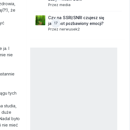
zdrowia,
Przez
media
(?!), że
Czy na SSRI/SNRI czujesz się
żyć
17
jak robot pozbawiony emocji?
Przez
nerwusek2
ja. I
nie nie
ustannie
iągu tych
a studia,
a duże
 Nadal było
i nie mieć