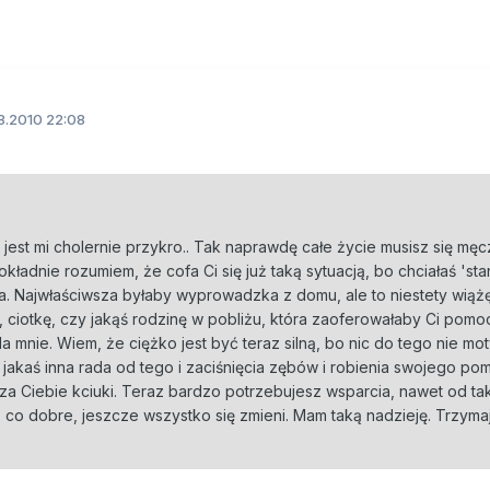
8.2010 22:08
i jest mi cholernie przykro.. Tak naprawdę całe życie musisz się męc
 Dokładnie rozumiem, że cofa Ci się już taką sytuacją, bo chciałaś 'st
za. Najwłaściwsza byłaby wyprowadzka z domu, ale to niestety wiążę
 ciotkę, czy jakąś rodzinę w pobliżu, która zaoferowałaby Ci pomo
la mnie. Wiem, że ciężko jest być teraz silną, bo nic do tego nie mot
e jakaś inna rada od tego i zaciśnięcia zębów i robienia swojego po
za Ciebie kciuki. Teraz bardzo potrzebujesz wsparcia, nawet od tak
, co dobre, jeszcze wszystko się zmieni. Mam taką nadzieję. Trzymaj