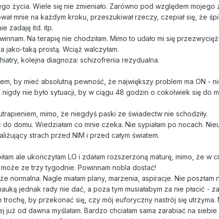
ego życia. Wiele się nie zmieniało. Zarówno pod względem mojego 
ał mnie na każdym kroku, przeszukiwał rzeczy, czepiał się, że śpię
e zadaję itd. itp.
owinnam. Na terapię nie chodziłam. Mimo to udało mi się przezwycię
a jako-taką prostą. Wciąż walczyłam.
hiatry, kolejna diagnoza: schizofrenia rezydualna.
m, by mieć absolutną pewność, że największy problem ma ON - nie 
o nigdy nie było sytuacji, by w ciągu 48 godzin o cokolwiek się do m
utrapieniem, mimo, że niegdyś paski ze świadectw nie schodziły.
 do domu. Wiedziałam co mnie czeka. Nie sypiałam po nocach. Nie
raliżujący strach przed NIM i przed całym światem.
robiłam ale ukończyłam LO i zdałam rozszerzoną maturę, mimo, że w c
m może ze trzy tygodnie. Powinnam nobla dostać!
lże normalna. Nagle miałam plany, marzenia, aspiracje. Nie poszłam n
nauką jednak rady nie dać, a poza tym musiałabym za nie płacić - z
trochę, by przekonać się, czy mój euforyczny nastrój się utrzyma.
rej już od dawna myślałam. Bardzo chciałam sama zarabiać na siebie 