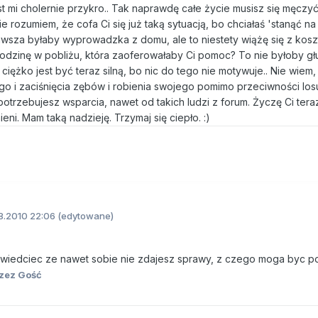
est mi cholernie przykro.. Tak naprawdę całe życie musisz się męczyć
nie rozumiem, że cofa Ci się już taką sytuacją, bo chciałaś 'stanąć na 
ciwsza byłaby wyprowadzka z domu, ale to niestety wiążę się z kos
 rodzinę w pobliżu, która zaoferowałaby Ci pomoc? To nie byłoby gł
 ciężko jest być teraz silną, bo nic do tego nie motywuje.. Nie wiem,
tego i zaciśnięcia zębów i robienia swojego pomimo przeciwności lo
potrzebujesz wsparcia, nawet od takich ludzi z forum. Życzę Ci tera
ni. Mam taką nadzieję. Trzymaj się ciepło. :)
8.2010 22:06
(edytowane)
wiedciec ze nawet sobie nie zdajesz sprawy, z czego moga byc po
zez Gość