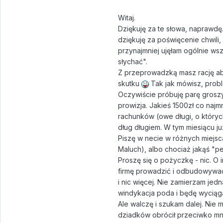
Witaj.
Dziękuję za te słowa, naprawdę.
dziękuję za poświęcenie chwili,
przynajmniej ujęłam ogólnie ws
słychać".
Z przeprowadzką masz rację abs
skutku
Tak jak mówisz, proble
Oczywiście próbuję parę grosz
prowizja. Jakieś 1500zł co najm
rachunków (owe długi, o któryc
dług długiem. W tym miesiącu j
Piszę w necie w różnych miejsc
Maluch), albo chociaż jakąś "p
Proszę się o pożyczkę - nic. O 
firmę prowadzić i odbudowywać) 
i nic więcej. Nie zamierzam jed
windykacja poda i będę wyciąga
Ale walczę i szukam dalej. Nie 
dziadków obrócił przeciwko mnie