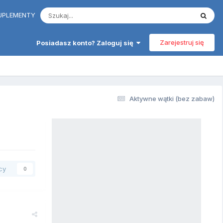
 SUPLEMENTY
Zarejestruj się
Posiadasz konto? Zaloguj się
Aktywne wątki (bez zabaw)
cy
0