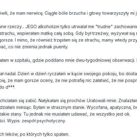
ili, że mam nerwicę. Ciągłe bóle brzucha i głowy towarzyszyły mi 
ziwne rzeczy... JEGO alkoholizm tylko utrwalał me "trudne" zachowani
e strachu, wspierałam matkę całą sobą. Gdy był trzeźwy, wyżywał się
orsze. I mimo, że również trzęsłam się ze strachu, mamy wtedy przy
ać, co nie zmienia jednak puenty.
ałam w szpitalu, gdzie poddano mnie dwu-tygodniowej obserwacji. 
ł nadal. Dzień w dzień ryczałam w kącie swojego pokoju, bo dosta
obię, że mam gorsze oceny, że nie potrafię nic załatwić, że nie posp
do d***.
chciałam się zabić. Nałykałam się prochów. Uratowali mnie. Znalazła
działam miesiąc. Byłam w strasznym stanie. Wycofana, apatyczna, b
akie stany. Tu jednak nie musiałam udawać, że wszystko jest ok.
ci. Wypis: zespół psychotyczny.
h leków, po których tylko spałam.