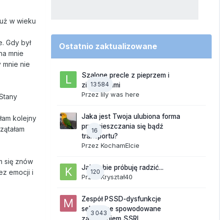
już w wieku
e. Gdy był
Ostatnio zaktualizowane
 na mnie
 mnie nie
Szalone precle z pieprzem i
13 584
ziemniakami
Przez
lily was here
Stany
Jaka jest Twoja ulubiona forma
łam kolejny
przemieszczania się bądź
rzątałam
16
transportu?
Przez
KochamElcie
m się znów
Jak sobie próbuję radzić...
ez emocji i
120
Przez
Kryształ40
Zespół PSSD-dysfunkcje
seksualne spowodowane
3 043
zażywaniem SSRI