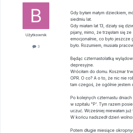
Gdy byłam małym dzieckiem, mów
siedmiu lat.
Gdy miałam lat 13, działy się d
pijany, mimo, że trzęsłam się z
Użytkownik
emocjonalnie, co było jeszcze g
było. Rozumiem, musiała pracow
3
Będąc czternastolatką wylądow
depresyjne.
Wróciłam do domu. Koszmar trwa
OPR. O co? A o to, że nic nie r
tam czegoś, że ogólnie jestem 
Po kolejnych czternastu dniach 
w szpitalu "P'. Tym razem posie
uczuć. Wcześniej miewałam już t
W końcu nadszedł dzień wolnoś
Potem długie miesiące okropnyc