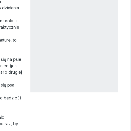
a
działania.
n uroku i
raktycznie
aturę, to
 się na psie
nien (jest
ał o drugiej
 się psa
e będzie(!)
nic
o raz, by