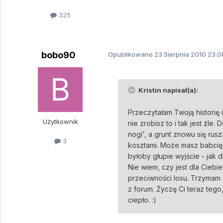
325
bobo90
Opublikowano
23 Sierpnia 2010
23.0
Kristin napisał(a):
Przeczytałam Twoją historię 
Użytkownik
nie zrobisz to i tak jest źle.
nogi', a grunt znowu się rus
3
kosztami. Może masz babcię,
byłoby głupie wyjście - jak d
Nie wiem, czy jest dla Ciebi
przeciwności losu. Trzymam 
z forum. Życzę Ci teraz tego
ciepło. :)