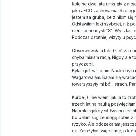
Kolejne dwa lata umknęły z moj
jak i JEGO zachowania. Szpiegow
jestem za gruba, że z nikim się ni
Odstawiłam leki szybciej, niż p
nieustanne myśli "S". Wyszłam n
Podczas ostatniej wizyty u psyc
Obserwowałam tak dzień za dnie
chyba miałam rację. Nigdy ale t
przyczepił.
Byłam już w liceum. Nauka była 
Wagarowałam. Bałam się wracać
towarzyszyły mi ból i strach. Pa
Kurde(!), nie wiem, jak ja to z
trzech lat na naukę poświęciła
Nabrałam jakby sił. Byłam niema
bo bałam się, że mogę sobie z 
ryzyko. Ale odczekałam jeszcze 
ok. Założyłam więc firmę, o któ