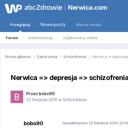
Nerwica.com
Nowe posty
Przeglądaj
Ważne tematy
Forum
Administracja
Użytkownicy online
Strona główna
Zaburzenia
Schizofrenia
Nerwica => depresja
Nerwica => depresja => schizofreni
Przez
bobo90
23 Sierpnia 2010
w
Schizofrenia
bobo90
Opublikowano
23 Sierpnia 2010
23.08