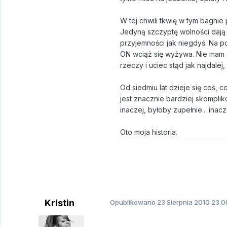
W tej chwili tkwię w tym bagnie 
Jedyną szczyptę wolności dają m
przyjemności jak niegdyś. Na po
ON wciąż się wyżywa. Nie mam s
rzeczy i uciec stąd jak najdalej,
Od siedmiu lat dzieje się coś, 
jest znacznie bardziej skompli
inaczej, byłoby zupełnie... inacz
Oto moja historia.
Kristin
Opublikowano
23 Sierpnia 2010
23.0