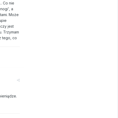
.. Co nie
nogi', a
ztami. Może
upie
 czy jest
su. Trzymam
z tego, co
ieniądze.