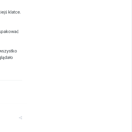
ejś klatce.
ę spakować
 wszystko
glądało