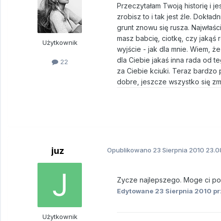
Przeczytałam Twoją historię i j
zrobisz to i tak jest źle. Dokład
grunt znowu się rusza. Najwłaś
masz babcię, ciotkę, czy jakąś
Użytkownik
wyjście - jak dla mnie. Wiem, że
dla Ciebie jakaś inna rada od 
22
za Ciebie kciuki. Teraz bardzo 
dobre, jeszcze wszystko się zmie
juz
Opublikowano
23 Sierpnia 2010
23.0
Zycze najlepszego. Moge ci po
Edytowane
23 Sierpnia 2010
pr
Użytkownik