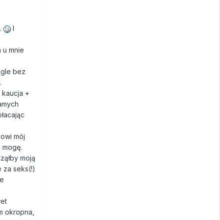
..
I
m u mnie
ągle bez
.
 kaucja +
samych
płacając
nowi mój
e mogę.
cząłby moją
 za seks(!)
ie
wet
em okropna,