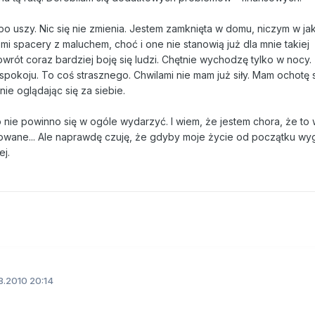
po uszy. Nic się nie zmienia. Jestem zamknięta w domu, niczym w jaki
i spacery z maluchem, choć i one nie stanowią już dla mnie takiej
wrót coraz bardziej boję się ludzi. Chętnie wychodzę tylko w nocy.
pokoju. To coś strasznego. Chwilami nie mam już siły. Mam ochot
 nie oglądając się za siebie.
co nie powinno się w ogóle wydarzyć. I wiem, że jestem chora, że to
kowane... Ale naprawdę czuję, że gdyby moje życie od początku wy
ej.
8.2010 20:14