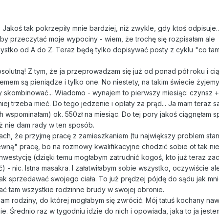
 Jakoś tak pokrzepiły mnie bardziej, niż zwykle, gdy ktoś odpisuje.
 by przeczytać moje wypociny - wiem, że trochę się rozpisałam ale
zystko od A do Z. Teraz będę tylko dopisywać posty z cyklu "co ta
olutną! Z tym, że ja przeprowadzam się już od ponad pół roku i ci
mem są pieniądze i tylko one. No niestety, na takim świecie żyjemy
y skombinować... Wiadomo - wynajem to pierwszy miesiąc: czynsz +
niej trzeba mieć. Do tego jedzenie i opłaty za prąd... Ja mam teraz 
h wspominałam) ok. 550zł na miesiąc. Do tej pory jakoś ciągnęłam s
uż nie dam rady w ten sposób.
ach, że przyjmę pracę z zamieszkaniem (tu największy problem sta
ewną" pracę, bo na rozmowy kwalifikacyjne chodzić sobie ot tak ni
inwestycję (dzięki temu mogłabym zatrudnić kogoś, kto już teraz za
- nic. Istna masakra. I załatwiłabym sobie wszystko, oczywiście ale
nak sprzedawać swojego ciała. To już prędzej pójdę do sądu jak mn
ć tam wszystkie rodzinne brudy w swojej obronie.
mam rodziny, do której mogłabym się zwrócić. Mój tatuś kochany na
. Średnio raz w tygodniu idzie do nich i opowiada, jaka to ja jest