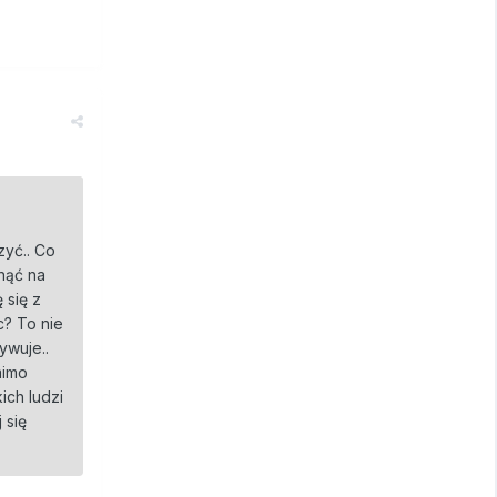
zyć.. Co
anąć na
 się z
c? To nie
ywuje..
mimo
ich ludzi
 się