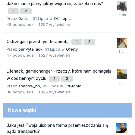
Jakie macie plany jakby wojna się zaczęła u nas?
1
2
Przez
Dalila_
,
31 Lipca
w
Off-topic
48
odpowiedzi
1 257
wyświetleń
Ostrzegam przed tym terapeutą
1
2
Przez
panPytajnick
,
31 Lipca
w
Oferty
47
odpowiedzi
1 527
wyświetleń
Lifehack, gamechanger - rzeczy, które nam pomagają
w codziennym życiu
1
2
Przez
shadow_no
,
29 Lipca
w
Off-topic
38
odpowiedzi
1 325
wyświetleń
Nowe wątki
Jaka jest Twoja ulubiona forma przemieszczania się
bądź transportu?