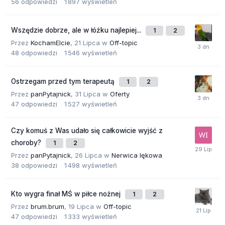
56
odpowiedzi
1 897
wyświetleń
Wszędzie dobrze, ale w łóżku najlepiej...
1
2
Przez
KochamElcie
,
21 Lipca
w
Off-topic
48
odpowiedzi
1 546
wyświetleń
Ostrzegam przed tym terapeutą
1
2
Przez
panPytajnick
,
31 Lipca
w
Oferty
47
odpowiedzi
1 527
wyświetleń
Czy komuś z Was udało się całkowicie wyjść z
choroby?
1
2
Przez
panPytajnick
,
26 Lipca
w
Nerwica lękowa
38
odpowiedzi
1 498
wyświetleń
Kto wygra finał MŚ w piłce nożnej
1
2
Przez
brum.brum
,
19 Lipca
w
Off-topic
47
odpowiedzi
1 333
wyświetleń