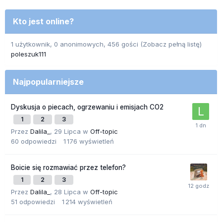
Kto jest online?
1 użytkownik, 0 anonimowych, 456 gości
(Zobacz pełną listę)
poleszuk111
Najpopularniejsze
Dyskusja o piecach, ogrzewaniu i emisjach CO2
1
2
3
Przez
Dalila_
,
29 Lipca
w
Off-topic
60
odpowiedzi
1 176
wyświetleń
Boicie się rozmawiać przez telefon?
1
2
3
Przez
Dalila_
,
28 Lipca
w
Off-topic
51
odpowiedzi
1 214
wyświetleń