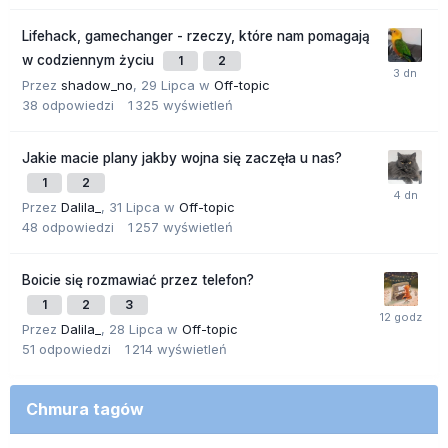
Lifehack, gamechanger - rzeczy, które nam pomagają
w codziennym życiu
1
2
Przez
shadow_no
,
29 Lipca
w
Off-topic
38
odpowiedzi
1 325
wyświetleń
Jakie macie plany jakby wojna się zaczęła u nas?
1
2
Przez
Dalila_
,
31 Lipca
w
Off-topic
48
odpowiedzi
1 257
wyświetleń
Boicie się rozmawiać przez telefon?
1
2
3
Przez
Dalila_
,
28 Lipca
w
Off-topic
51
odpowiedzi
1 214
wyświetleń
Chmura tagów