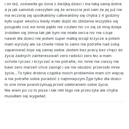
i on też, zostawiła go żona z dwójką dzieci i ma taką samą doline
a ja jak samolub cieszyłam się że wreszcie jest sam że jej już nie
ma wczoraj się spodkaliśmy całowaliśmy się chyba z 4 godziny
było super wkońcu kiedy miało dojść do zbliżenia wszystko się
posypało coś we mnie pękło nie czułam nic co się ze mną dzieje
zrobiłam się zimna tak jak bym nie miała serca nic nie czuje
nawet dla dzieci nie jestem super matką wciąż krzycze a potem
mam wyrzuty ale za chwile robie to samo nie potrafie nad sobą
zapanować boje się samej siebie Jestem bez pracy bez chęci do
życia żadnych zainteresowań zero radości zero łez a mam
ochote ryczec i krzyczeć a nie potrafie, nic mnie nie cieszy nie
bawi zero marzeń chce zasnąć i sie nie obudzic przerosło mnie
życie....To tylko drobna cząstka moich problemów mam ich więcej
a nie potrafie sobie poradzić z najmniejszym.Żyje tylko dla dzieci
to one mnie powstrzymują przed odebraniem sobie życia.
Nie wiem po co to pisze i tak nikt tego nie przeczyta ale chyba
musiałam się wygadać.