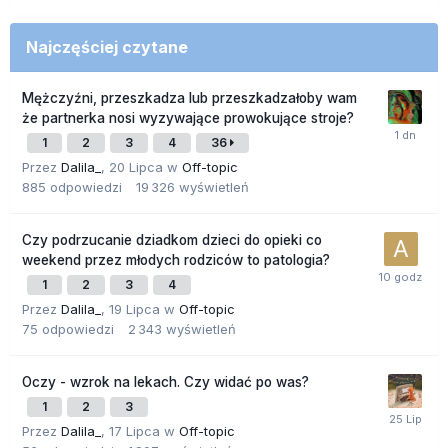
Najczęściej czytane
Mężczyźni, przeszkadza lub przeszkadzałoby wam
że partnerka nosi wyzywające prowokujące stroje?
1
2
3
4
36
Przez
Dalila_
,
20 Lipca
w
Off-topic
885
odpowiedzi
19 326
wyświetleń
Czy podrzucanie dziadkom dzieci do opieki co
weekend przez młodych rodziców to patologia?
1
2
3
4
Przez
Dalila_
,
19 Lipca
w
Off-topic
75
odpowiedzi
2 343
wyświetleń
Oczy - wzrok na lekach. Czy widać po was?
1
2
3
Przez
Dalila_
,
17 Lipca
w
Off-topic