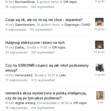
Przez
KochamElcie
,
8 godzin temu
w
Off-topic
15
odpowiedzi
144
wyświetleń
Czuje się ok, ale nic mi się nie chce - dopamina?
Przez
Samniewiem
,
18 godzin temu
w
Depresja i CHAD
2
odpowiedzi
115
wyświetleń
Hulajnogi elektryczne i dzieci na nich
Przez
Dalila_
,
Środa o 11:05
w
Off-topic
21
odpowiedzi
301
wyświetleń
Czy na SSRI/SNRI czujesz się jak robot pozbawiony
emocji?
Przez
nerwusek2
,
Środa o 10:31
w
Leki
17
odpowiedzi
372
wyświetleń
niemiecka akcja wymierzona w polską inteligencję,
czy da się po tym jakoś pozbierać?
Przez
digital extasy
,
Poniedziałek o 18:36
w
Off-topic
15
odpowiedzi
414
wyświetleń