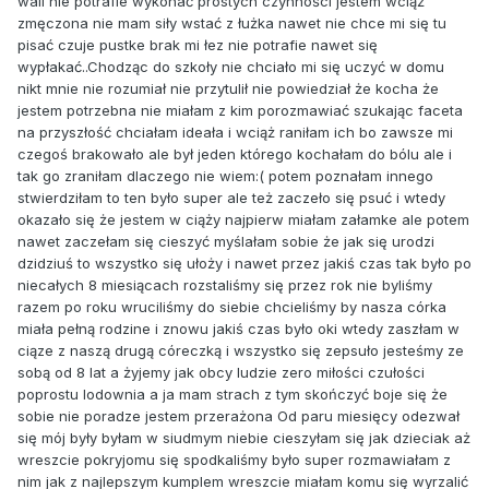
wali nie potrafie wykonać prostych czynności jestem wciąż
zmęczona nie mam siły wstać z łużka nawet nie chce mi się tu
pisać czuje pustke brak mi łez nie potrafie nawet się
wypłakać..Chodząc do szkoły nie chciało mi się uczyć w domu
nikt mnie nie rozumiał nie przytulił nie powiedział że kocha że
jestem potrzebna nie miałam z kim porozmawiać szukając faceta
na przyszłość chciałam ideała i wciąż raniłam ich bo zawsze mi
czegoś brakowało ale był jeden którego kochałam do bólu ale i
tak go zraniłam dlaczego nie wiem:( potem poznałam innego
stwierdziłam to ten było super ale też zaczeło się psuć i wtedy
okazało się że jestem w ciąży najpierw miałam załamke ale potem
nawet zaczełam się cieszyć myślałam sobie że jak się urodzi
dzidziuś to wszystko się ułoży i nawet przez jakiś czas tak było po
niecałych 8 miesiącach rozstaliśmy się przez rok nie byliśmy
razem po roku wruciliśmy do siebie chcieliśmy by nasza córka
miała pełną rodzine i znowu jakiś czas było oki wtedy zaszłam w
ciąze z naszą drugą córeczką i wszystko się zepsuło jesteśmy ze
sobą od 8 lat a żyjemy jak obcy ludzie zero miłości czułości
poprostu lodownia a ja mam strach z tym skończyć boje się że
sobie nie poradze jestem przerażona Od paru miesięcy odezwał
się mój były byłam w siudmym niebie cieszyłam się jak dzieciak aż
wreszcie pokryjomu się spodkaliśmy było super rozmawiałam z
nim jak z najlepszym kumplem wreszcie miałam komu się wyrzalić