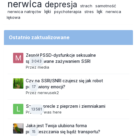
nerwica
depresja
strach
samotność
lęki
lęk
nerwica natręctw
psychoterapia
stres
nerwica
lękowa
Ostatnio zaktualizowane
Zespół PSSD-dysfunkcje seksualne
3 043
spowodowane zażywaniem SSRI
Przez
media
Czy na SSRI/SNRI czujesz się jak robot
17
pozbawiony emocji?
Przez
nerwusek2
Szalone precle z pieprzem i ziemniakami
13 581
Przez
lily was here
Jaka jest Twoja ulubiona forma
15
przemieszczania się bądź transportu?