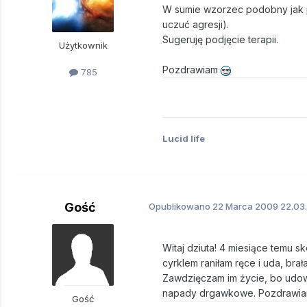
W sumie wzorzec podobny jak p
uczuć agresji).
Sugeruję podjęcie terapii.
Użytkownik
Pozdrawiam
785
Lucid life
Gość
Opublikowano
22 Marca 2009
22.03.
Witaj dziuta! 4 miesiące temu s
cyrklem raniłam ręce i uda, brał
Zawdzięczam im życie, bo udowod
napady drgawkowe. Pozdrawia
Gość