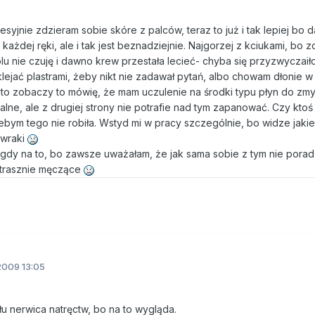
syjnie zdzieram sobie skóre z palców, teraz to już i tak lepiej bo
 każdej ręki, ale i tak jest beznadziejnie. Najgorzej z kciukami, bo z
ólu nie czuję i dawno krew przestała lecieć- chyba się przyzwyczaiło
klejać plastrami, żeby nikt nie zadawał pytań, albo chowam dłonie 
uż to zobaczy to mówię, że mam uczulenie na środki typu płyn do zm
alne, ale z drugiej strony nie potrafie nad tym zapanować. Czy ktoś
ebym tego nie robiła. Wstyd mi w pracy szczególnie, bo widze jakie
 wraki
igdy na to, bo zawsze uważałam, że jak sama sobie z tym nie poradz
 strasznie męczące
2009 13:05
łu nerwica natręctw, bo na to wygląda.