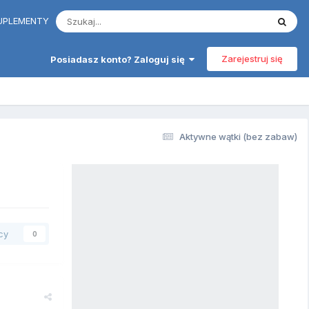
 SUPLEMENTY
Zarejestruj się
Posiadasz konto? Zaloguj się
Aktywne wątki (bez zabaw)
cy
0