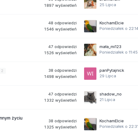
25 Lipca
1 897
wyświetleń
48
odpowiedzi
KochamElcie
Poniedziałek o 22:1
1 546
wyświetleń
47
odpowiedzi
mała_mi123
Poniedziałek o 11:45
1 526
wyświetleń
38
odpowiedzi
panPytajnick
2
29 Lipca
1 498
wyświetleń
47
odpowiedzi
shadow_no
21 Lipca
1 332
wyświetleń
ennym życiu
38
odpowiedzi
KochamElcie
Poniedziałek o 22:3
1 325
wyświetleń