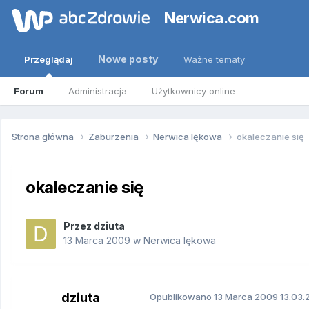
Nerwica.com
Nowe posty
Przeglądaj
Ważne tematy
Forum
Administracja
Użytkownicy online
Strona główna
Zaburzenia
Nerwica lękowa
okaleczanie się
okaleczanie się
Przez
dziuta
13 Marca 2009
w
Nerwica lękowa
dziuta
Opublikowano
13 Marca 2009
13.03.