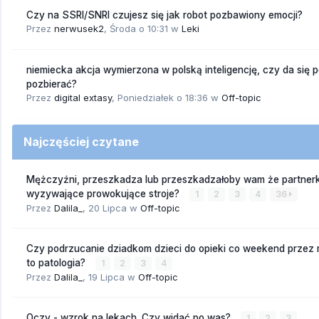
Czy na SSRI/SNRI czujesz się jak robot pozbawiony emocji?
Przez
nerwusek2
,
Środa o 10:31
w
Leki
niemiecka akcja wymierzona w polską inteligencję, czy da się 
pozbierać?
Przez
digital extasy
,
Poniedziałek o 18:36
w
Off-topic
Najczęściej czytane
Mężczyźni, przeszkadza lub przeszkadzałoby wam że partnerk
wyzywające prowokujące stroje?
1
2
3
4
36
Przez
Dalila_
,
20 Lipca
w
Off-topic
Czy podrzucanie dziadkom dzieci do opieki co weekend przez
to patologia?
1
2
3
4
Przez
Dalila_
,
19 Lipca
w
Off-topic
Oczy - wzrok na lekach. Czy widać po was?
1
2
3