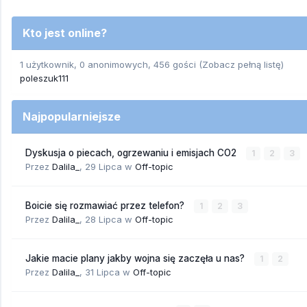
Kto jest online?
1 użytkownik, 0 anonimowych, 456 gości
(Zobacz pełną listę)
poleszuk111
Najpopularniejsze
Dyskusja o piecach, ogrzewaniu i emisjach CO2
1
2
3
Przez
Dalila_
,
29 Lipca
w
Off-topic
Boicie się rozmawiać przez telefon?
1
2
3
Przez
Dalila_
,
28 Lipca
w
Off-topic
Jakie macie plany jakby wojna się zaczęła u nas?
1
2
Przez
Dalila_
,
31 Lipca
w
Off-topic