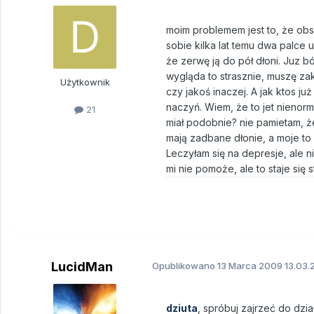
moim problemem jest to, że obse
sobie kilka lat temu dwa palce u
że zerwę ją do pół dłoni. Juz b
wygląda to strasznie, muszę za
Użytkownik
czy jakoś inaczej. A jak ktos j
naczyń. Wiem, że to jet nienorm
21
miał podobnie? nie pamietam, ż
mają zadbane dłonie, a moje to
Leczyłam się na depresje, ale n
mi nie pomoże, ale to staje się
LucidMan
Opublikowano
13 Marca 2009
13.03.
dziuta
, spróbuj zajrzeć do dzia