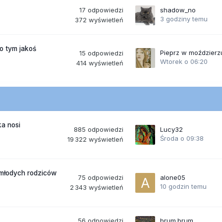
17
odpowiedzi
shadow_no
3 godziny temu
372
wyświetleń
po tym jakoś
Pieprz w moździerz
15
odpowiedzi
Wtorek o 06:20
414
wyświetleń
a nosi
885
odpowiedzi
Lucy32
Środa o 09:38
19 322
wyświetleń
 młodych rodziców
75
odpowiedzi
alone05
10 godzin temu
2 343
wyświetleń
56
odpowiedzi
brum.brum