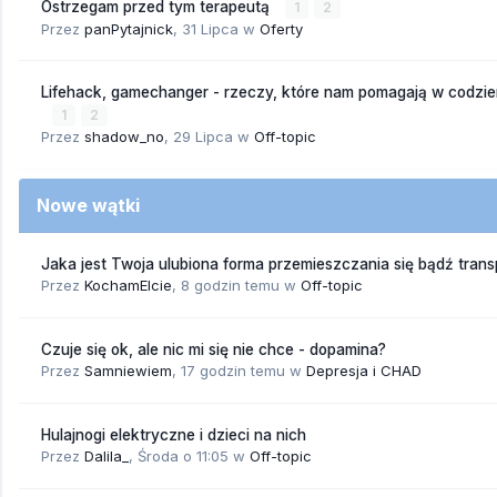
Ostrzegam przed tym terapeutą
1
2
Przez
panPytajnick
,
31 Lipca
w
Oferty
Lifehack, gamechanger - rzeczy, które nam pomagają w codzi
1
2
Przez
shadow_no
,
29 Lipca
w
Off-topic
Nowe wątki
Jaka jest Twoja ulubiona forma przemieszczania się bądź trans
Przez
KochamElcie
,
8 godzin temu
w
Off-topic
Czuje się ok, ale nic mi się nie chce - dopamina?
Przez
Samniewiem
,
17 godzin temu
w
Depresja i CHAD
Hulajnogi elektryczne i dzieci na nich
Przez
Dalila_
,
Środa o 11:05
w
Off-topic