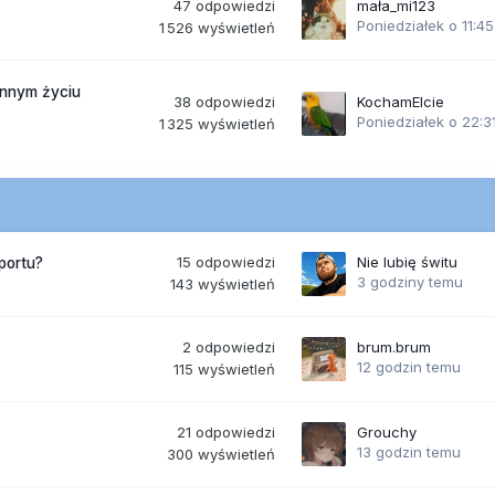
47
odpowiedzi
mała_mi123
Poniedziałek o 11:45
1 526
wyświetleń
ennym życiu
38
odpowiedzi
KochamElcie
Poniedziałek o 22:3
1 325
wyświetleń
15
odpowiedzi
Nie lubię świtu
portu?
3 godziny temu
143
wyświetleń
2
odpowiedzi
brum.brum
12 godzin temu
115
wyświetleń
21
odpowiedzi
Grouchy
13 godzin temu
300
wyświetleń