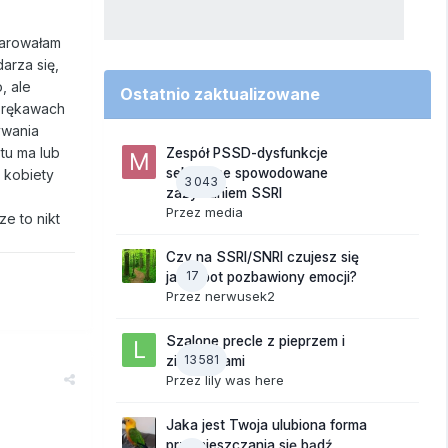
 darowałam
darza się,
, ale
Ostatnio zaktualizowane
w rękawach
ywania
 tu ma lub
Zespół PSSD-dysfunkcje
seksualne spowodowane
 kobiety
3 043
zażywaniem SSRI
Przez
media
e to nikt
Czy na SSRI/SNRI czujesz się
17
jak robot pozbawiony emocji?
Przez
nerwusek2
Szalone precle z pieprzem i
13 581
ziemniakami
Przez
lily was here
Jaka jest Twoja ulubiona forma
przemieszczania się bądź