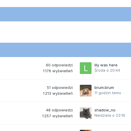
60
odpowiedzi
lily was here
Środa o 20:44
1 176
wyświetleń
51
odpowiedzi
brum.brum
11 godzin temu
1 213
wyświetleń
48
odpowiedzi
shadow_no
Niedziela o 23:16
1 257
wyświetleń