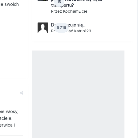
15
ie swoich
transportu?
Przez
KochamElcie
Dzisiaj czuje się...
6 716
Przez Gość katrin123
ie włosy,
aciele.
erwica i