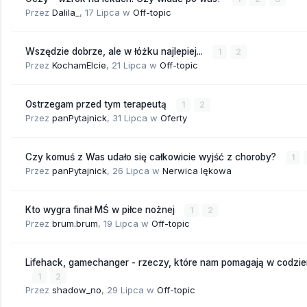
Przez
Dalila_
,
17 Lipca
w
Off-topic
Wszędzie dobrze, ale w łóżku najlepiej...
1
2
Przez
KochamElcie
,
21 Lipca
w
Off-topic
Ostrzegam przed tym terapeutą
1
2
Przez
panPytajnick
,
31 Lipca
w
Oferty
Czy komuś z Was udało się całkowicie wyjść z choroby?
1
Przez
panPytajnick
,
26 Lipca
w
Nerwica lękowa
Kto wygra finał MŚ w piłce nożnej
1
2
Przez
brum.brum
,
19 Lipca
w
Off-topic
Lifehack, gamechanger - rzeczy, które nam pomagają w codzi
1
2
Przez
shadow_no
,
29 Lipca
w
Off-topic