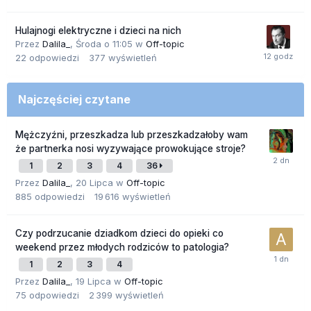
Hulajnogi elektryczne i dzieci na nich
Przez
Dalila_
,
Środa o 11:05
w
Off-topic
22
odpowiedzi
377
wyświetleń
Najczęściej czytane
Mężczyźni, przeszkadza lub przeszkadzałoby wam
że partnerka nosi wyzywające prowokujące stroje?
1
2
3
4
36
Przez
Dalila_
,
20 Lipca
w
Off-topic
885
odpowiedzi
19 616
wyświetleń
Czy podrzucanie dziadkom dzieci do opieki co
weekend przez młodych rodziców to patologia?
1
2
3
4
Przez
Dalila_
,
19 Lipca
w
Off-topic
75
odpowiedzi
2 399
wyświetleń