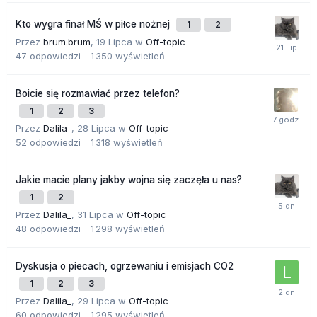
Kto wygra finał MŚ w piłce nożnej
1
2
Przez
brum.brum
,
19 Lipca
w
Off-topic
47
odpowiedzi
1 350
wyświetleń
Boicie się rozmawiać przez telefon?
1
2
3
Przez
Dalila_
,
28 Lipca
w
Off-topic
52
odpowiedzi
1 318
wyświetleń
Jakie macie plany jakby wojna się zaczęła u nas?
1
2
Przez
Dalila_
,
31 Lipca
w
Off-topic
48
odpowiedzi
1 298
wyświetleń
Dyskusja o piecach, ogrzewaniu i emisjach CO2
1
2
3
Przez
Dalila_
,
29 Lipca
w
Off-topic
60
odpowiedzi
1 295
wyświetleń