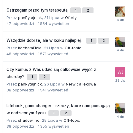
Ostrzegam przed tym terapeutą
1
2
Przez
panPytajnick
,
31 Lipca
w
Oferty
47
odpowiedzi
1 584
wyświetleń
Wszędzie dobrze, ale w łóżku najlepiej...
1
2
Przez
KochamElcie
,
21 Lipca
w
Off-topic
48
odpowiedzi
1 571
wyświetleń
Czy komuś z Was udało się całkowicie wyjść z
choroby?
1
2
Przez
panPytajnick
,
26 Lipca
w
Nerwica lękowa
38
odpowiedzi
1 541
wyświetleń
Lifehack, gamechanger - rzeczy, które nam pomagają
w codziennym życiu
1
2
Przez
shadow_no
,
29 Lipca
w
Off-topic
38
odpowiedzi
1 355
wyświetleń