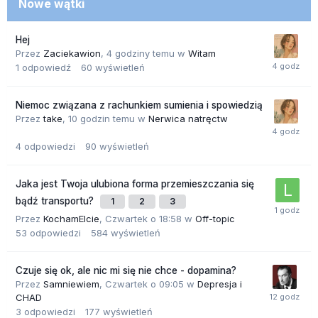
Nowe wątki
Hej
Przez
Zaciekawion
,
4 godziny temu
w
Witam
1
odpowiedź
60
wyświetleń
Niemoc związana z rachunkiem sumienia i spowiedzią
Przez
take
,
10 godzin temu
w
Nerwica natręctw
4
odpowiedzi
90
wyświetleń
Jaka jest Twoja ulubiona forma przemieszczania się
bądź transportu?
1
2
3
Przez
KochamElcie
,
Czwartek o 18:58
w
Off-topic
53
odpowiedzi
584
wyświetleń
Czuje się ok, ale nic mi się nie chce - dopamina?
Przez
Samniewiem
,
Czwartek o 09:05
w
Depresja i
CHAD
3
odpowiedzi
177
wyświetleń