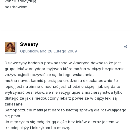
końcu zdecyduję...
pozdrawiam
Sweety
Opublikowano
28 Lutego 2009
Dziewczyny badania prowadzone w Ameryce dowodzą że jest
grupa leków antydepresyjnych które można w ciązy bezpiecznie
zażywać,jesli oczywiście są do tego wskazania,
można nawet karmić piersią po urodzeniu dziecka,pewnie że
lepiej jest na zimne dmuchać jesli chodzi o ciążę i jak się da to
wytrzymać bez leków,ale nie rezygnujcie z macierzyństwa tylko
dlatego że jakiś niedouczony lekarz powie że w ciązy leki są
zakazane.
Samopoczucie matki jest bardzo istotną sprawą dla rozwijającego
się płodu.
Ja męczyłam się całą drugą ciążę bez leków a teraz jestem w
trzeciej ciąży i leki łykam bo muszę.