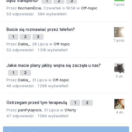
bądź transportu?
1
2
3
Przez
KochamElcie
,
Czwartek o 18:58
w
Off-topic
53
odpowiedzi
584
wyświetleń
Boicie się rozmawiać przez telefon?
1
2
3
Przez
Dalila_
,
28 Lipca
w
Off-topic
52
odpowiedzi
1 318
wyświetleń
Jakie macie plany jakby wojna się zaczęła u nas?
1
2
Przez
Dalila_
,
31 Lipca
w
Off-topic
48
odpowiedzi
1 298
wyświetleń
Ostrzegam przed tym terapeutą
1
2
Przez
panPytajnick
,
31 Lipca
w
Oferty
47
odpowiedzi
1 584
wyświetleń