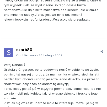
I kiedy chcialam podjąc leczenie,okazało się,że jestem w ciąży.W
tym wypadku leki sa wykluczone.Do tego doszla burza
hormonow...Sile daje mi to malenstwo pod sercem ,ale wiem,ze
ono mnie nie uleczy...Teraz jest we mnie taki melanż
lęków,niepokoju i euforii,radości.Wszystko sie przeplata...
skarb80
Opublikowano
24 Lutego 2009
Witaj Danae:-)
Gratuluję Ci gorąco, bo to cudownie nosić w sobie nowe życie,
pomimo tej naszej choroby. Ja mam synka w wieku siedmiu lat i
bardzo bym chciała urodzić jeszcze jedno dziecko, ale przez to
"holerstwo" cały czas odkładam tę decyzję.
Teraz kiedy jesteś już w ciąży na pewno dasz sobie radę, bo nic
tak nie mobilizuje kobieta jak jej własne dziecko i troska o jego
zdrowie.
Pisz jak się czujesz , bardzo mnie to interesuje, może i ja się w