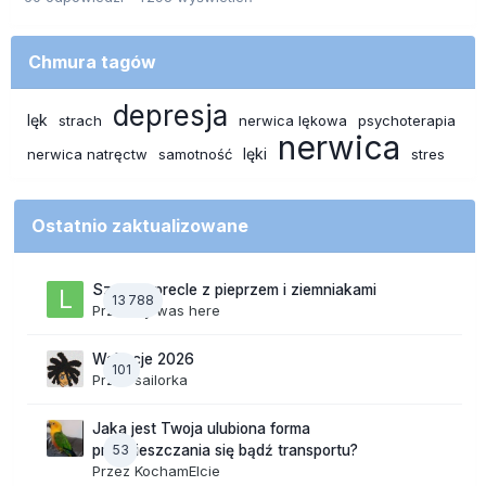
Chmura tagów
depresja
lęk
strach
nerwica lękowa
psychoterapia
nerwica
lęki
nerwica natręctw
samotność
stres
Ostatnio zaktualizowane
Szalone precle z pieprzem i ziemniakami
13 788
Przez
lily was here
Wakacje 2026
101
Przez
sailorka
Jaka jest Twoja ulubiona forma
53
przemieszczania się bądź transportu?
Przez
KochamElcie