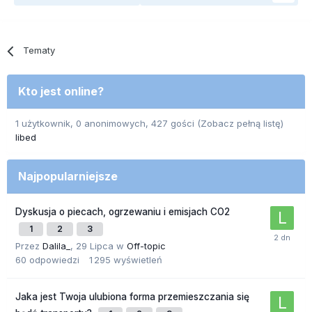
Tematy
Kto jest online?
1 użytkownik, 0 anonimowych, 427 gości
(Zobacz pełną listę)
libed
Najpopularniejsze
Dyskusja o piecach, ogrzewaniu i emisjach CO2
1
2
3
Przez
Dalila_
,
29 Lipca
w
Off-topic
60
odpowiedzi
1 295
wyświetleń
Jaka jest Twoja ulubiona forma przemieszczania się