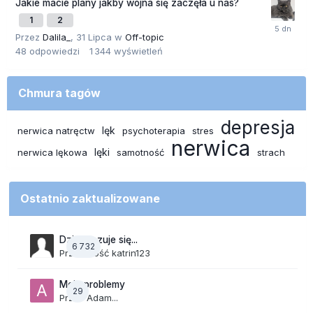
Jakie macie plany jakby wojna się zaczęła u nas?
1
2
Przez
Dalila_
,
31 Lipca
w
Off-topic
48
odpowiedzi
1 344
wyświetleń
Chmura tagów
depresja
lęk
nerwica natręctw
psychoterapia
stres
nerwica
lęki
nerwica lękowa
samotność
strach
Ostatnio zaktualizowane
Dzisiaj czuje się...
6 732
Przez Gość katrin123
Moje problemy
29
Przez
Adam...