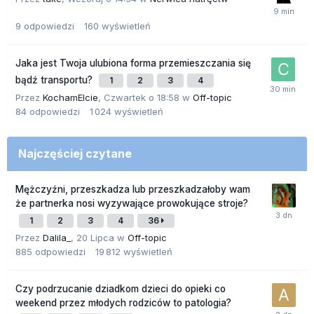
9
odpowiedzi
160
wyświetleń
Jaka jest Twoja ulubiona forma przemieszczania się
bądź transportu?
1
2
3
4
Przez
KochamElcie
,
Czwartek o 18:58
w
Off-topic
84
odpowiedzi
1 024
wyświetleń
Najczęściej czytane
Mężczyźni, przeszkadza lub przeszkadzałoby wam
że partnerka nosi wyzywające prowokujące stroje?
1
2
3
4
36
Przez
Dalila_
,
20 Lipca
w
Off-topic
885
odpowiedzi
19 812
wyświetleń
Czy podrzucanie dziadkom dzieci do opieki co
weekend przez młodych rodziców to patologia?