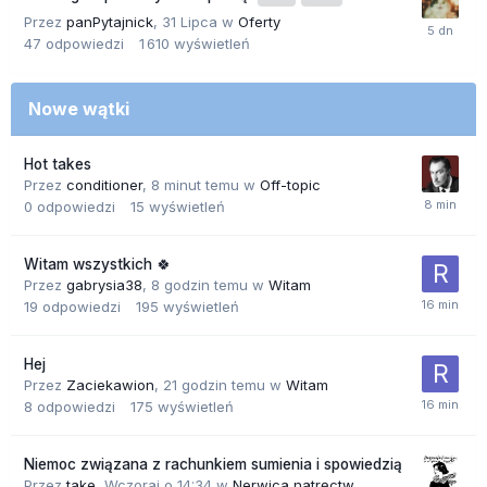
Przez
panPytajnick
,
31 Lipca
w
Oferty
47
odpowiedzi
1 610
wyświetleń
Nowe wątki
Hot takes
Przez
conditioner
,
8 minut temu
w
Off-topic
0
odpowiedzi
15
wyświetleń
Witam wszystkich 🍀
Przez
gabrysia38
,
8 godzin temu
w
Witam
19
odpowiedzi
195
wyświetleń
Hej
Przez
Zaciekawion
,
21 godzin temu
w
Witam
8
odpowiedzi
175
wyświetleń
Niemoc związana z rachunkiem sumienia i spowiedzią
Przez
take
,
Wczoraj o 14:34
w
Nerwica natręctw