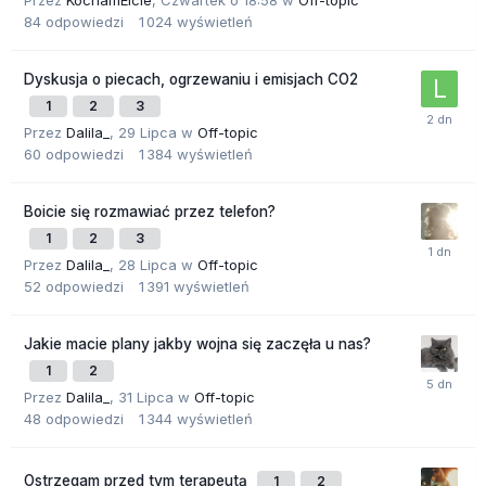
Przez
KochamElcie
,
Czwartek o 18:58
w
Off-topic
84
odpowiedzi
1 024
wyświetleń
Dyskusja o piecach, ogrzewaniu i emisjach CO2
1
2
3
Przez
Dalila_
,
29 Lipca
w
Off-topic
60
odpowiedzi
1 384
wyświetleń
Boicie się rozmawiać przez telefon?
1
2
3
Przez
Dalila_
,
28 Lipca
w
Off-topic
52
odpowiedzi
1 391
wyświetleń
Jakie macie plany jakby wojna się zaczęła u nas?
1
2
Przez
Dalila_
,
31 Lipca
w
Off-topic
48
odpowiedzi
1 344
wyświetleń
Ostrzegam przed tym terapeutą
1
2