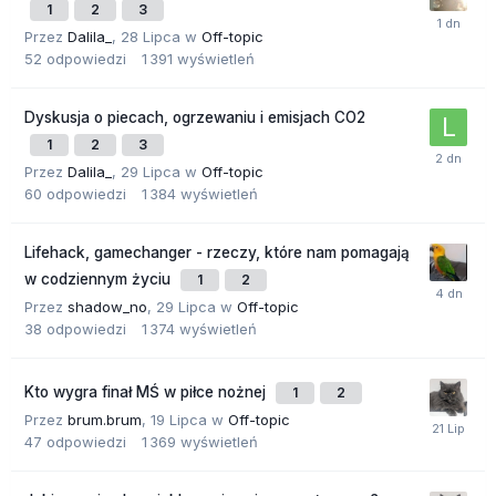
1
2
3
Przez
Dalila_
,
28 Lipca
w
Off-topic
52
odpowiedzi
1 391
wyświetleń
Dyskusja o piecach, ogrzewaniu i emisjach CO2
1
2
3
Przez
Dalila_
,
29 Lipca
w
Off-topic
60
odpowiedzi
1 384
wyświetleń
Lifehack, gamechanger - rzeczy, które nam pomagają
w codziennym życiu
1
2
Przez
shadow_no
,
29 Lipca
w
Off-topic
38
odpowiedzi
1 374
wyświetleń
Kto wygra finał MŚ w piłce nożnej
1
2
Przez
brum.brum
,
19 Lipca
w
Off-topic
47
odpowiedzi
1 369
wyświetleń