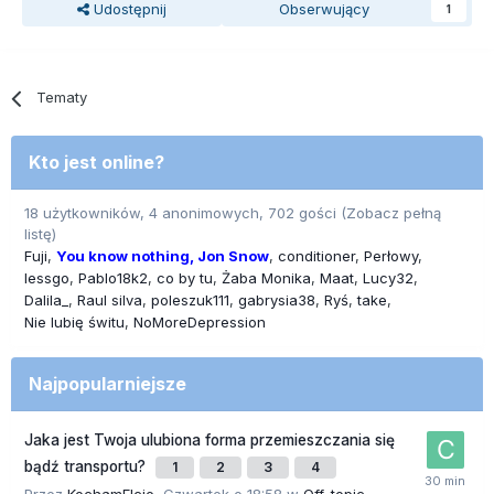
Udostępnij
Obserwujący
1
Tematy
Kto jest online?
18 użytkowników, 4 anonimowych, 702 gości
(Zobacz pełną
listę)
Fuji
You know nothing, Jon Snow
conditioner
Perłowy
lessgo
Pablo18k2
co by tu
Żaba Monika
Maat
Lucy32
Dalila_
Raul silva
poleszuk111
gabrysia38
Ryś
take
Nie lubię świtu
NoMoreDepression
Najpopularniejsze
Jaka jest Twoja ulubiona forma przemieszczania się
bądź transportu?
1
2
3
4