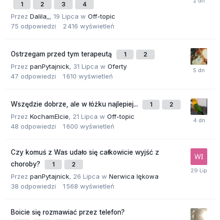
1
2
3
4
Przez
Dalila_
,
19 Lipca
w
Off-topic
75
odpowiedzi
2 416
wyświetleń
Ostrzegam przed tym terapeutą
1
2
Przez
panPytajnick
,
31 Lipca
w
Oferty
47
odpowiedzi
1 610
wyświetleń
Wszędzie dobrze, ale w łóżku najlepiej...
1
2
Przez
KochamElcie
,
21 Lipca
w
Off-topic
48
odpowiedzi
1 600
wyświetleń
Czy komuś z Was udało się całkowicie wyjść z
choroby?
1
2
Przez
panPytajnick
,
26 Lipca
w
Nerwica lękowa
38
odpowiedzi
1 568
wyświetleń
Boicie się rozmawiać przez telefon?