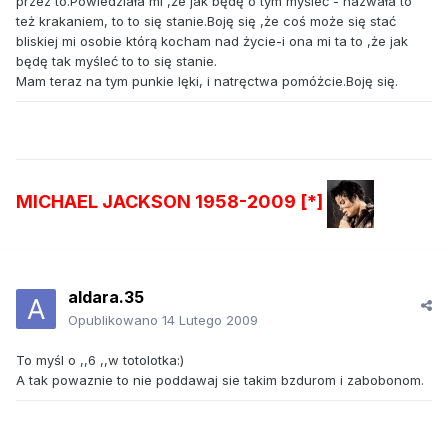
przez to.Powiedziała mi ,że jak będę o tym myśleć - nazwała to
też krakaniem, to to się stanie.Boję się ,że coś może się stać
bliskiej mi osobie którą kocham nad życie-i ona mi ta to ,że jak
będę tak myśleć to to się stanie.
Mam teraz na tym punkie lęki, i natręctwa pomóżcie.Boję się.
MICHAEL JACKSON 1958-2009 [*]
aldara.35
Opublikowano
14 Lutego 2009
To myśl o ,,6 ,,w totolotka:)
A tak powaznie to nie poddawaj sie takim bzdurom i zabobonom.