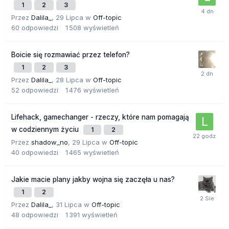
1
2
3
Przez
Dalila_
,
29 Lipca
w
Off-topic
60
odpowiedzi
1 508
wyświetleń
Boicie się rozmawiać przez telefon?
1
2
3
Przez
Dalila_
,
28 Lipca
w
Off-topic
52
odpowiedzi
1 476
wyświetleń
Lifehack, gamechanger - rzeczy, które nam pomagają
w codziennym życiu
1
2
Przez
shadow_no
,
29 Lipca
w
Off-topic
40
odpowiedzi
1 465
wyświetleń
Jakie macie plany jakby wojna się zaczęła u nas?
1
2
Przez
Dalila_
,
31 Lipca
w
Off-topic
48
odpowiedzi
1 391
wyświetleń