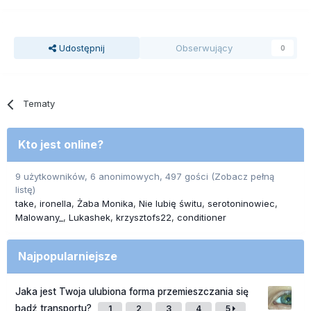
Udostępnij
Obserwujący
0
Tematy
Kto jest online?
9 użytkowników, 6 anonimowych, 497 gości
(Zobacz pełną
listę)
take
ironella
Żaba Monika
Nie lubię świtu
serotoninowiec
Malowany_
Lukashek
krzysztofs22
conditioner
Najpopularniejsze
Jaka jest Twoja ulubiona forma przemieszczania się
bądź transportu?
1
2
3
4
5