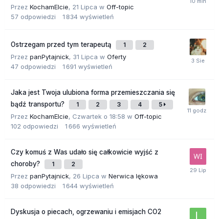
Przez
KochamElcie
,
21 Lipca
w
Off-topic
57
odpowiedzi
1 834
wyświetleń
Ostrzegam przed tym terapeutą
1
2
Przez
panPytajnick
,
31 Lipca
w
Oferty
47
odpowiedzi
1 691
wyświetleń
Jaka jest Twoja ulubiona forma przemieszczania się
bądź transportu?
1
2
3
4
5
Przez
KochamElcie
,
Czwartek o 18:58
w
Off-topic
102
odpowiedzi
1 666
wyświetleń
Czy komuś z Was udało się całkowicie wyjść z
choroby?
1
2
Przez
panPytajnick
,
26 Lipca
w
Nerwica lękowa
38
odpowiedzi
1 644
wyświetleń
Dyskusja o piecach, ogrzewaniu i emisjach CO2