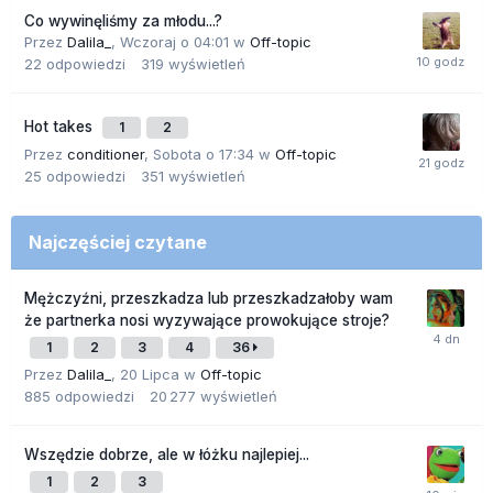
Co wywinęliśmy za młodu...?
Przez
Dalila_
,
Wczoraj o 04:01
w
Off-topic
22
odpowiedzi
319
wyświetleń
Hot takes
1
2
Przez
conditioner
,
Sobota o 17:34
w
Off-topic
25
odpowiedzi
351
wyświetleń
Najczęściej czytane
Mężczyźni, przeszkadza lub przeszkadzałoby wam
że partnerka nosi wyzywające prowokujące stroje?
1
2
3
4
36
Przez
Dalila_
,
20 Lipca
w
Off-topic
885
odpowiedzi
20 277
wyświetleń
Wszędzie dobrze, ale w łóżku najlepiej...
1
2
3