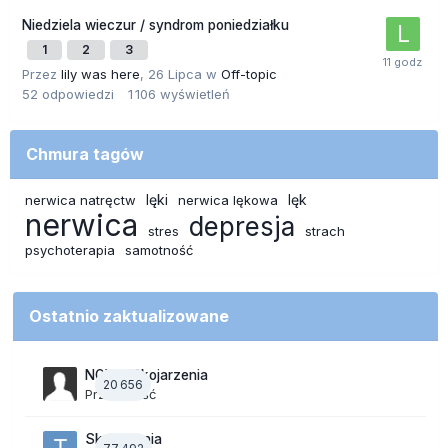
Niedziela wieczur / syndrom poniedziałku
1
2
3
Przez
lily was here
,
26 Lipca
w
Off-topic
52
odpowiedzi
1 106
wyświetleń
Chmura tagów
lęki
lęk
nerwica natręctw
nerwica lękowa
nerwica
depresja
stres
strach
psychoterapia
samotność
Ostatnio zaktualizowane
NOWE Skojarzenia
20 656
Przez Gość
Skojarzenia