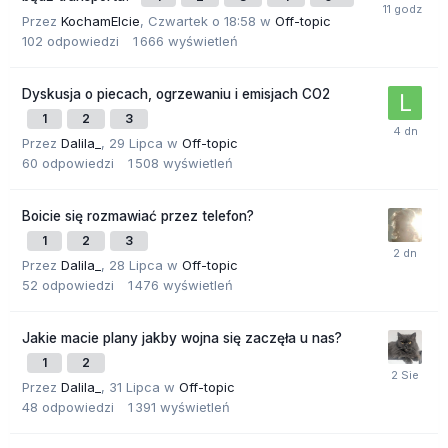
Przez
KochamElcie
,
Czwartek o 18:58
w
Off-topic
102
odpowiedzi
1 666
wyświetleń
Dyskusja o piecach, ogrzewaniu i emisjach CO2
1
2
3
Przez
Dalila_
,
29 Lipca
w
Off-topic
60
odpowiedzi
1 508
wyświetleń
Boicie się rozmawiać przez telefon?
1
2
3
Przez
Dalila_
,
28 Lipca
w
Off-topic
52
odpowiedzi
1 476
wyświetleń
Jakie macie plany jakby wojna się zaczęła u nas?
1
2
Przez
Dalila_
,
31 Lipca
w
Off-topic
48
odpowiedzi
1 391
wyświetleń