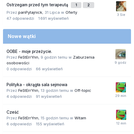
Ostrzegam przed tym terapeutą
1
2
Przez
panPytajnick
,
31 Lipca
w
Oferty
47
odpowiedzi
1 691
wyświetleń
Nowe wątki
OOBE - moje przeżycie.
Przez
FeStErrYnn
,
9 godzin temu
w
Zaburzenia
osobowości
0
odpowiedzi
66
wyświetleń
Polityka - okrągła sala sejmowa
Przez
FeStErrYnn
,
13 godzin temu
w
Off-topic
4
odpowiedzi
91
wyświetleń
Cześć
Przez
FeStErrYnn
,
15 godzin temu
w
Witam
6
odpowiedzi
155
wyświetleń