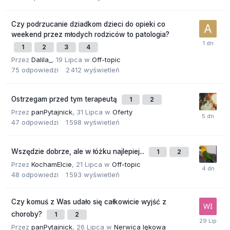
Czy podrzucanie dziadkom dzieci do opieki co
weekend przez młodych rodziców to patologia?
1
2
3
4
Przez
Dalila_
,
19 Lipca
w
Off-topic
75
odpowiedzi
2 412
wyświetleń
Ostrzegam przed tym terapeutą
1
2
Przez
panPytajnick
,
31 Lipca
w
Oferty
47
odpowiedzi
1 598
wyświetleń
Wszędzie dobrze, ale w łóżku najlepiej...
1
2
Przez
KochamElcie
,
21 Lipca
w
Off-topic
48
odpowiedzi
1 593
wyświetleń
Czy komuś z Was udało się całkowicie wyjść z
choroby?
1
2
Przez
panPytajnick
,
26 Lipca
w
Nerwica lękowa