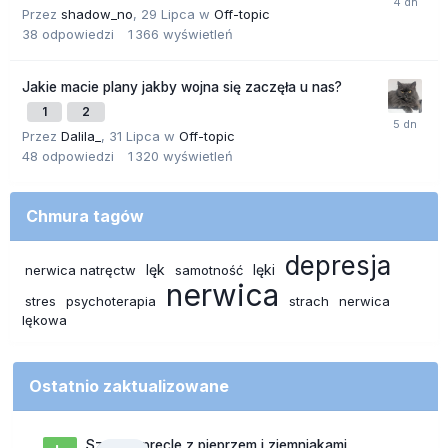
Przez
shadow_no
,
29 Lipca
w
Off-topic
38
odpowiedzi
1 366
wyświetleń
Jakie macie plany jakby wojna się zaczęła u nas?
1
2
Przez
Dalila_
,
31 Lipca
w
Off-topic
48
odpowiedzi
1 320
wyświetleń
Chmura tagów
depresja
lęk
lęki
nerwica natręctw
samotność
nerwica
stres
psychoterapia
strach
nerwica
lękowa
Ostatnio zaktualizowane
Szalone precle z pieprzem i ziemniakami