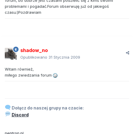
forum, bo dobrze jest czasami podzielić się z kimś swoimi
problemami i pogadać.Forum obserwuję już od jakiegoś
czasu:)Pozdrawiam
shadow_no
Opublikowano
31 Stycznia 2009
Witam również,
miłego zwiedzania forum
Dołącz do naszej grupy na czacie:
Discord
neptron.pl