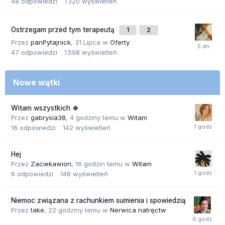
48
odpowiedzi
1 320
wyświetleń
Ostrzegam przed tym terapeutą
1
2
Przez
panPytajnick
,
31 Lipca
w
Oferty
47
odpowiedzi
1 598
wyświetleń
Nowe wątki
Witam wszystkich 🍀
Przez
gabrysia38
,
4 godziny temu
w
Witam
16
odpowiedzi
142
wyświetleń
Hej
Przez
Zaciekawion
,
16 godzin temu
w
Witam
6
odpowiedzi
148
wyświetleń
Niemoc związana z rachunkiem sumienia i spowiedzią
Przez
take
,
22 godziny temu
w
Nerwica natręctw