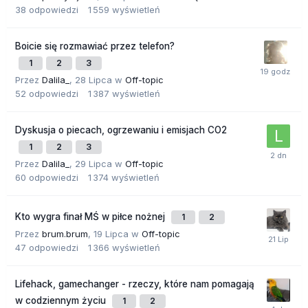
38
odpowiedzi
1 559
wyświetleń
Boicie się rozmawiać przez telefon?
1
2
3
Przez
Dalila_
,
28 Lipca
w
Off-topic
52
odpowiedzi
1 387
wyświetleń
Dyskusja o piecach, ogrzewaniu i emisjach CO2
1
2
3
Przez
Dalila_
,
29 Lipca
w
Off-topic
60
odpowiedzi
1 374
wyświetleń
Kto wygra finał MŚ w piłce nożnej
1
2
Przez
brum.brum
,
19 Lipca
w
Off-topic
47
odpowiedzi
1 366
wyświetleń
Lifehack, gamechanger - rzeczy, które nam pomagają
w codziennym życiu
1
2