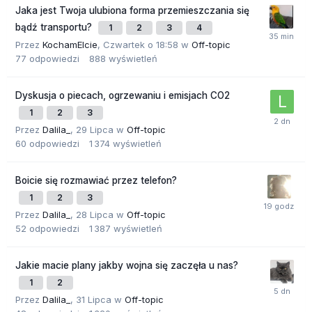
Jaka jest Twoja ulubiona forma przemieszczania się
bądź transportu?
1
2
3
4
Przez
KochamElcie
,
Czwartek o 18:58
w
Off-topic
77
odpowiedzi
888
wyświetleń
Dyskusja o piecach, ogrzewaniu i emisjach CO2
1
2
3
Przez
Dalila_
,
29 Lipca
w
Off-topic
60
odpowiedzi
1 374
wyświetleń
Boicie się rozmawiać przez telefon?
1
2
3
Przez
Dalila_
,
28 Lipca
w
Off-topic
52
odpowiedzi
1 387
wyświetleń
Jakie macie plany jakby wojna się zaczęła u nas?
1
2
Przez
Dalila_
,
31 Lipca
w
Off-topic