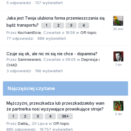
5
odpowiedzi
137
wyświetleń
Jaka jest Twoja ulubiona forma przemieszczania się
bądź transportu?
1
2
3
4
Przez
KochamElcie
,
Czwartek o 18:58
w
Off-topic
77
odpowiedzi
888
wyświetleń
Czuje się ok, ale nic mi się nie chce - dopamina?
Przez
Samniewiem
,
Czwartek o 09:05
w
Depresja i
CHAD
3
odpowiedzi
196
wyświetleń
Najczęściej czytane
Mężczyźni, przeszkadza lub przeszkadzałoby wam
że partnerka nosi wyzywające prowokujące stroje?
1
2
3
4
36
Przez
Dalila_
,
20 Lipca
w
Off-topic
885
odpowiedzi
19 757
wyświetleń