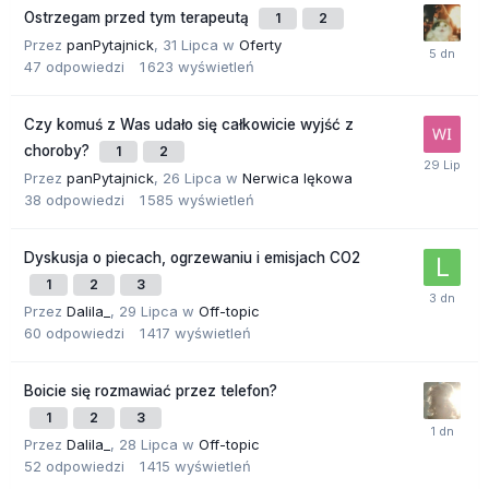
Ostrzegam przed tym terapeutą
1
2
Przez
panPytajnick
,
31 Lipca
w
Oferty
47
odpowiedzi
1 623
wyświetleń
Czy komuś z Was udało się całkowicie wyjść z
choroby?
1
2
Przez
panPytajnick
,
26 Lipca
w
Nerwica lękowa
38
odpowiedzi
1 585
wyświetleń
Dyskusja o piecach, ogrzewaniu i emisjach CO2
1
2
3
Przez
Dalila_
,
29 Lipca
w
Off-topic
60
odpowiedzi
1 417
wyświetleń
Boicie się rozmawiać przez telefon?
1
2
3
Przez
Dalila_
,
28 Lipca
w
Off-topic
52
odpowiedzi
1 415
wyświetleń