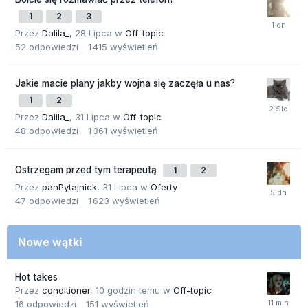
1
2
3
Przez
Dalila_
,
28 Lipca
w
Off-topic
52
odpowiedzi
1 415
wyświetleń
Jakie macie plany jakby wojna się zaczęła u nas?
1
2
Przez
Dalila_
,
31 Lipca
w
Off-topic
48
odpowiedzi
1 361
wyświetleń
Ostrzegam przed tym terapeutą
1
2
Przez
panPytajnick
,
31 Lipca
w
Oferty
47
odpowiedzi
1 623
wyświetleń
Nowe wątki
Hot takes
Przez
conditioner
,
10 godzin temu
w
Off-topic
16
odpowiedzi
151
wyświetleń