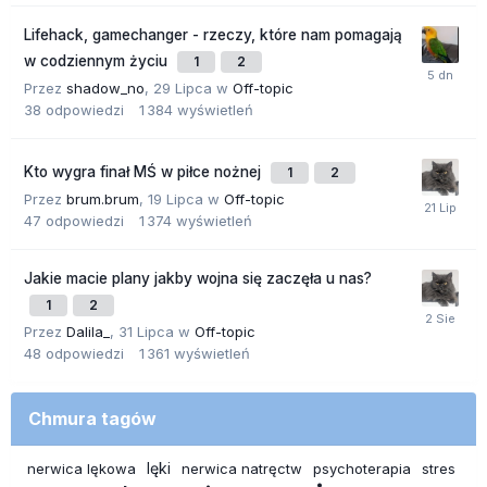
Lifehack, gamechanger - rzeczy, które nam pomagają
w codziennym życiu
1
2
Przez
shadow_no
,
29 Lipca
w
Off-topic
38
odpowiedzi
1 384
wyświetleń
Kto wygra finał MŚ w piłce nożnej
1
2
Przez
brum.brum
,
19 Lipca
w
Off-topic
47
odpowiedzi
1 374
wyświetleń
Jakie macie plany jakby wojna się zaczęła u nas?
1
2
Przez
Dalila_
,
31 Lipca
w
Off-topic
48
odpowiedzi
1 361
wyświetleń
Chmura tagów
lęki
nerwica lękowa
nerwica natręctw
psychoterapia
stres