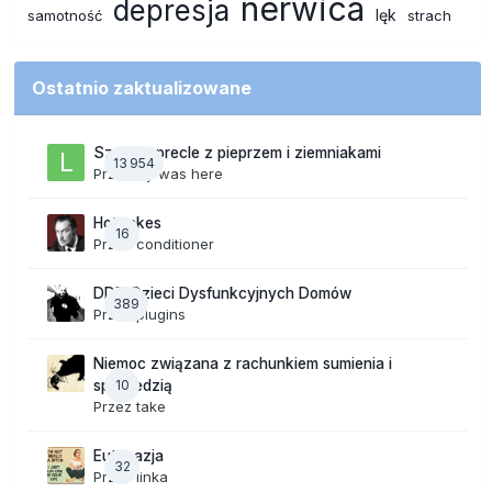
nerwica
depresja
lęk
samotność
strach
Ostatnio zaktualizowane
Szalone precle z pieprzem i ziemniakami
13 954
Przez
lily was here
Hot takes
16
Przez
conditioner
DDD Dzieci Dysfunkcyjnych Domów
389
Przez
plugins
Niemoc związana z rachunkiem sumienia i
10
spowiedzią
Przez
take
Eutanazja
32
Przez
linka