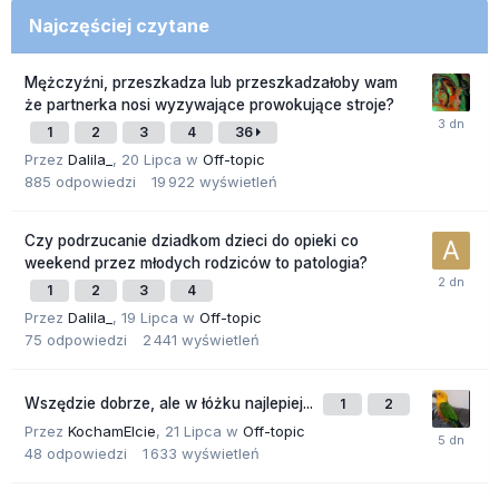
Najczęściej czytane
Mężczyźni, przeszkadza lub przeszkadzałoby wam
że partnerka nosi wyzywające prowokujące stroje?
1
2
3
4
36
Przez
Dalila_
,
20 Lipca
w
Off-topic
885
odpowiedzi
19 922
wyświetleń
Czy podrzucanie dziadkom dzieci do opieki co
weekend przez młodych rodziców to patologia?
1
2
3
4
Przez
Dalila_
,
19 Lipca
w
Off-topic
75
odpowiedzi
2 441
wyświetleń
Wszędzie dobrze, ale w łóżku najlepiej...
1
2
Przez
KochamElcie
,
21 Lipca
w
Off-topic
48
odpowiedzi
1 633
wyświetleń