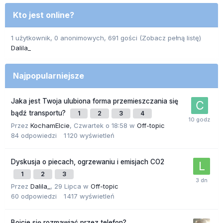
Kto jest online?
1 użytkownik, 0 anonimowych, 691 gości
(Zobacz pełną listę)
Dalila_
Najpopularniejsze
Jaka jest Twoja ulubiona forma przemieszczania się
bądź transportu?
1
2
3
4
Przez
KochamElcie
,
Czwartek o 18:58
w
Off-topic
84
odpowiedzi
1 120
wyświetleń
Dyskusja o piecach, ogrzewaniu i emisjach CO2
1
2
3
Przez
Dalila_
,
29 Lipca
w
Off-topic
60
odpowiedzi
1 417
wyświetleń
Boicie się rozmawiać przez telefon?