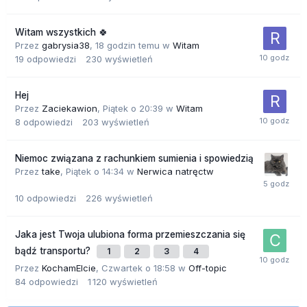
Witam wszystkich 🍀
Przez
gabrysia38
,
18 godzin temu
w
Witam
19
odpowiedzi
230
wyświetleń
Hej
Przez
Zaciekawion
,
Piątek o 20:39
w
Witam
8
odpowiedzi
203
wyświetleń
Niemoc związana z rachunkiem sumienia i spowiedzią
Przez
take
,
Piątek o 14:34
w
Nerwica natręctw
10
odpowiedzi
226
wyświetleń
Jaka jest Twoja ulubiona forma przemieszczania się
bądź transportu?
1
2
3
4
Przez
KochamElcie
,
Czwartek o 18:58
w
Off-topic
84
odpowiedzi
1 120
wyświetleń