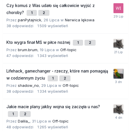
Czy komuś z Was udało się całkowicie wyjść z
choroby?
1
2
Przez
panPytajnick
,
26 Lipca
w
Nerwica lękowa
38
odpowiedzi
1 509
wyświetleń
Kto wygra finał MŚ w piłce nożnej
1
2
Przez
brum.brum
,
19 Lipca
w
Off-topic
47
odpowiedzi
1 343
wyświetleń
Lifehack, gamechanger - rzeczy, które nam pomagają
w codziennym życiu
1
2
Przez
shadow_no
,
29 Lipca
w
Off-topic
38
odpowiedzi
1 334
wyświetleń
Jakie macie plany jakby wojna się zaczęła u nas?
1
2
Przez
Dalila_
,
31 Lipca
w
Off-topic
48
odpowiedzi
1 265
wyświetleń