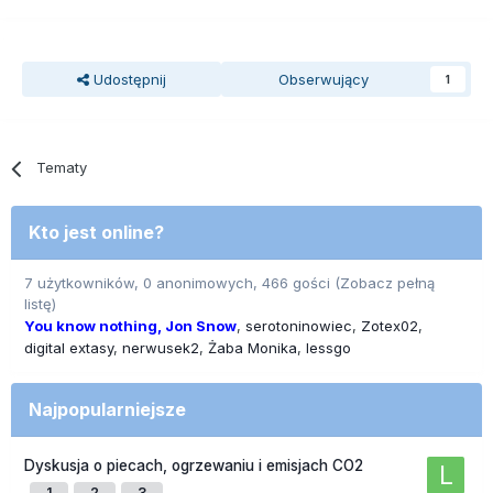
Udostępnij
Obserwujący
1
Tematy
Kto jest online?
7 użytkowników, 0 anonimowych, 466 gości
(Zobacz pełną
listę)
You know nothing, Jon Snow
serotoninowiec
Zotex02
digital extasy
nerwusek2
Żaba Monika
lessgo
Najpopularniejsze
Dyskusja o piecach, ogrzewaniu i emisjach CO2
1
2
3