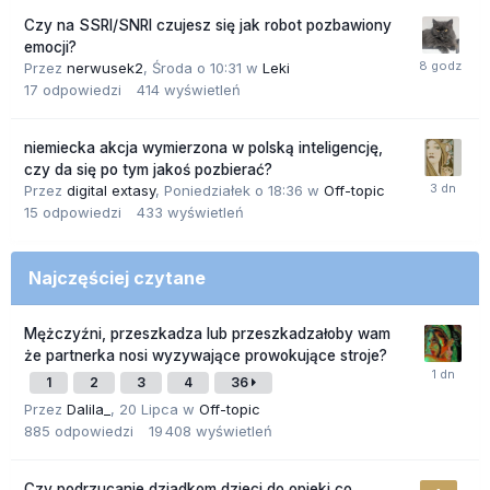
Czy na SSRI/SNRI czujesz się jak robot pozbawiony
emocji?
Przez
nerwusek2
,
Środa o 10:31
w
Leki
17
odpowiedzi
414
wyświetleń
niemiecka akcja wymierzona w polską inteligencję,
czy da się po tym jakoś pozbierać?
Przez
digital extasy
,
Poniedziałek o 18:36
w
Off-topic
15
odpowiedzi
433
wyświetleń
Najczęściej czytane
Mężczyźni, przeszkadza lub przeszkadzałoby wam
że partnerka nosi wyzywające prowokujące stroje?
1
2
3
4
36
Przez
Dalila_
,
20 Lipca
w
Off-topic
885
odpowiedzi
19 408
wyświetleń
Czy podrzucanie dziadkom dzieci do opieki co