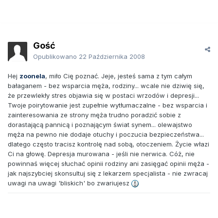
Gość
Opublikowano
22 Października 2008
Hej
zoonela
, miło Cię poznać. Jeje, jesteś sama z tym całym
bałaganem - bez wsparcia męża, rodziny... wcale nie dziwię się,
że przewlekły stres objawia się w postaci wrzodów i depresji...
Twoje poirytowanie jest zupełnie wytłumaczalne - bez wsparcia i
zainteresowania ze strony męża trudno poradzić sobie z
dorastającą pannicą i poznającym świat synem... olewajstwo
męża na pewno nie dodaje otuchy i poczucia bezpieczeństwa...
dlatego często tracisz kontrolę nad sobą, otoczeniem. Życie włazi
Ci na głowę. Depresja murowana - jeśli nie nerwica. Cóż, nie
powinnaś więcej słuchać opinii rodziny ani zasięgać opinii męża -
jak najszybciej skonsultuj się z lekarzem specjalista - nie zwracaj
uwagi na uwagi 'bliskich' bo zwariujesz