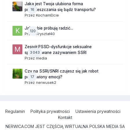
Jaka jest Twoja ulubiona forma
16
przemieszczania się bądź transportu?
Przez
KochamElcie
Jak sobie próbuję radzić...
120
Przez
Kryształ40
Zespół PSSD-dysfunkcje seksualne
3 043
spowodowane zażywaniem SSRI
Przez
media
Czy na SSRI/SNRI czujesz się jak robot
17
pozbawiony emocji?
Przez
nerwusek2
Regulamin
Polityka prywatności
Ustawienia prywatności
Kontakt
NERWICA.COM JEST CZĘŚCIĄ WIRTUALNA POLSKA MEDIA SA