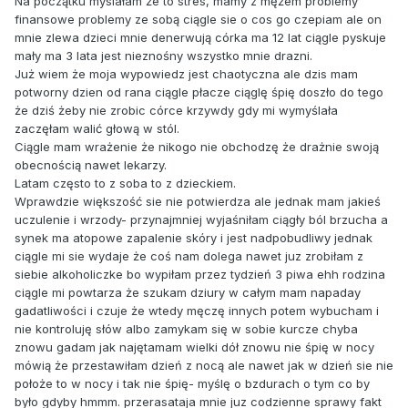
Na początku myslałam że to stres, mamy z mężem problemy
finansowe problemy ze sobą ciągle sie o cos go czepiam ale on
mnie zlewa dzieci mnie denerwują córka ma 12 lat ciągle pyskuje
mały ma 3 lata jest nieznośny wszystko mnie drazni.
Już wiem że moja wypowiedz jest chaotyczna ale dzis mam
potworny dzien od rana ciągle płacze ciąglę śpię doszło do tego
że dziś żeby nie zrobic córce krzywdy gdy mi wymyślała
zaczęłam walić głową w stól.
Ciągle mam wrażenie że nikogo nie obchodzę że drażnie swoją
obecnością nawet lekarzy.
Latam często to z soba to z dzieckiem.
Wprawdzie większość sie nie potwierdza ale jednak mam jakieś
uczulenie i wrzody- przynajmniej wyjaśniłam ciągły ból brzucha a
synek ma atopowe zapalenie skóry i jest nadpobudliwy jednak
ciągle mi sie wydaje że coś nam dolega nawet juz zrobiłam z
siebie alkoholiczke bo wypiłam przez tydzień 3 piwa ehh rodzina
ciągle mi powtarza że szukam dziury w całym mam napaday
gadatliwości i czuje że wtedy męczę innych potem wybucham i
nie kontroluję słów albo zamykam się w sobie kurcze chyba
znowu gadam jak najętamam wielki dół znowu nie śpię w nocy
mówią że przestawiłam dzień z nocą ale nawet jak w dzień sie nie
położe to w nocy i tak nie śpię- myślę o bzdurach o tym co by
było gdyby hmmm. przerasataja mnie juz codzienne sprawy fakt