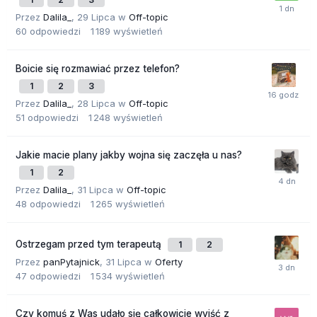
Przez
Dalila_
,
29 Lipca
w
Off-topic
60
odpowiedzi
1 189
wyświetleń
Boicie się rozmawiać przez telefon?
1
2
3
Przez
Dalila_
,
28 Lipca
w
Off-topic
51
odpowiedzi
1 248
wyświetleń
Jakie macie plany jakby wojna się zaczęła u nas?
1
2
Przez
Dalila_
,
31 Lipca
w
Off-topic
48
odpowiedzi
1 265
wyświetleń
Ostrzegam przed tym terapeutą
1
2
Przez
panPytajnick
,
31 Lipca
w
Oferty
47
odpowiedzi
1 534
wyświetleń
Czy komuś z Was udało się całkowicie wyjść z