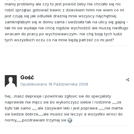
mamy problemy ale czy to jest powód żeby nie chciało się nic
robić sprzątac gotować bawic z dzieckiem hmm nie wiem co mi
jest czuję się jak odludek draznią mnie wszyscy najchętniej
zamknęłabym się w domu sama i siedziała tak na ulicy się gapią -
tak mi sie wydaje nie chcę nigdzie wychodzić ale muszę niedługo
wracam do pracy po wychowawczym- nie chę boję tych ludzi
tych wszystkich oczu co na mnie będą patrzeć co mi jest?
Gość
Opublikowano
18 Października 2008
hej....masz depresje i powinnas zgłosic sie do specjalisty
naprawde nie męcz sie bo wykonczysz siebie i rodzinne ,,,,ze
było tak samo ,,,,.ale zazywam leki i jest poprawa ,,,,,nie martw
sie bedzie dobrze,,,,ale musisz sie leczyc a wszystko wroci do
normy,,,,,pozdrawiam trzymaj sie