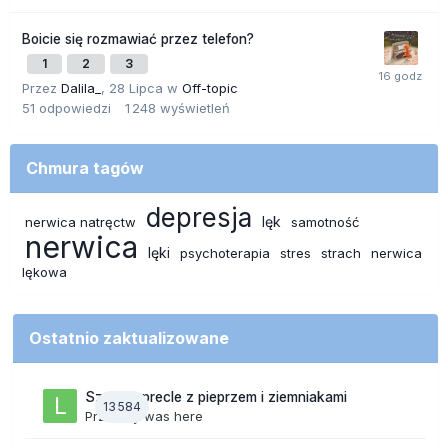
Boicie się rozmawiać przez telefon?
1
2
3
Przez
Dalila_
,
28 Lipca
w
Off-topic
51
odpowiedzi
1 248
wyświetleń
Chmura tagów
depresja
lęk
nerwica natręctw
samotność
nerwica
lęki
psychoterapia
stres
strach
nerwica
lękowa
Ostatnio zaktualizowane
Szalone precle z pieprzem i ziemniakami
13 584
Przez
lily was here