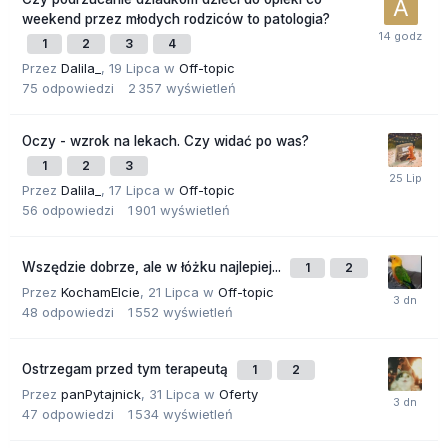
weekend przez młodych rodziców to patologia?
1
2
3
4
Przez
Dalila_
,
19 Lipca
w
Off-topic
75
odpowiedzi
2 357
wyświetleń
Oczy - wzrok na lekach. Czy widać po was?
1
2
3
Przez
Dalila_
,
17 Lipca
w
Off-topic
56
odpowiedzi
1 901
wyświetleń
Wszędzie dobrze, ale w łóżku najlepiej...
1
2
Przez
KochamElcie
,
21 Lipca
w
Off-topic
48
odpowiedzi
1 552
wyświetleń
Ostrzegam przed tym terapeutą
1
2
Przez
panPytajnick
,
31 Lipca
w
Oferty
47
odpowiedzi
1 534
wyświetleń