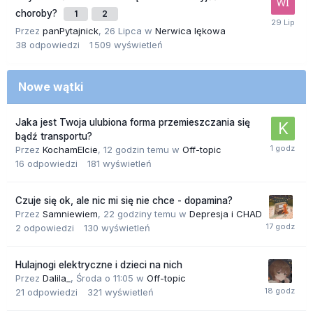
choroby?
1
2
Przez
panPytajnick
,
26 Lipca
w
Nerwica lękowa
38
odpowiedzi
1 509
wyświetleń
Nowe wątki
Jaka jest Twoja ulubiona forma przemieszczania się
bądź transportu?
Przez
KochamElcie
,
12 godzin temu
w
Off-topic
16
odpowiedzi
181
wyświetleń
Czuje się ok, ale nic mi się nie chce - dopamina?
Przez
Samniewiem
,
22 godziny temu
w
Depresja i CHAD
2
odpowiedzi
130
wyświetleń
Hulajnogi elektryczne i dzieci na nich
Przez
Dalila_
,
Środa o 11:05
w
Off-topic
21
odpowiedzi
321
wyświetleń