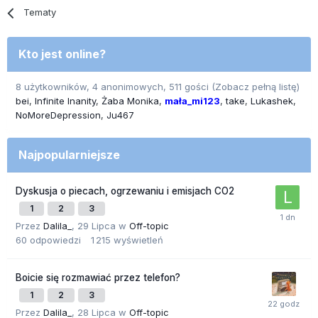
Tematy
Kto jest online?
8 użytkowników, 4 anonimowych, 511 gości
(Zobacz pełną listę)
bei
Infinite Inanity
Żaba Monika
mała_mi123
take
Lukashek
NoMoreDepression
Ju467
Najpopularniejsze
Dyskusja o piecach, ogrzewaniu i emisjach CO2
1
2
3
Przez
Dalila_
,
29 Lipca
w
Off-topic
60
odpowiedzi
1 215
wyświetleń
Boicie się rozmawiać przez telefon?
1
2
3
Przez
Dalila_
,
28 Lipca
w
Off-topic