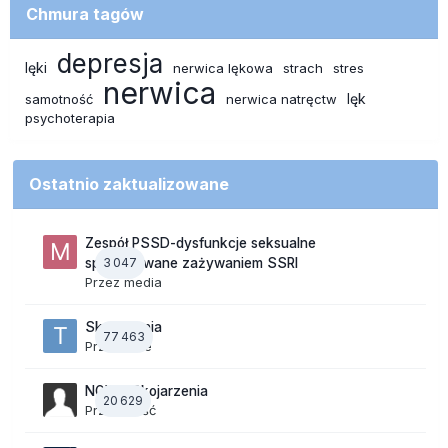
Chmura tagów
depresja
lęki
nerwica lękowa
strach
stres
nerwica
lęk
samotność
nerwica natręctw
psychoterapia
Ostatnio zaktualizowane
Zespół PSSD-dysfunkcje seksualne
3 047
spowodowane zażywaniem SSRI
Przez
media
Skojarzenia
77 463
Przez
tede
NOWE Skojarzenia
20 629
Przez Gość