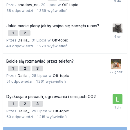
Przez
shadow_no
,
29 Lipca
w
Off-topic
38
odpowiedzi
1 339
wyświetleń
Jakie macie plany jakby wojna się zaczęła u nas?
1
2
Przez
Dalila_
,
31 Lipca
w
Off-topic
48
odpowiedzi
1 273
wyświetleń
Boicie się rozmawiać przez telefon?
1
2
3
Przez
Dalila_
,
28 Lipca
w
Off-topic
51
odpowiedzi
1 261
wyświetleń
Dyskusja o piecach, ogrzewaniu i emisjach CO2
1
2
3
Przez
Dalila_
,
29 Lipca
w
Off-topic
60
odpowiedzi
1 215
wyświetleń