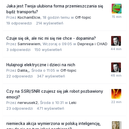
Jaka jest Twoja ulubiona forma przemieszczania się
bądź transportu?
Przez
KochamElcie
,
18 godzin temu
w
Off-topic
19
odpowiedzi
214
wyświetleń
Czuje się ok, ale nic mi się nie chce - dopamina?
Przez
Samniewiem
,
Wczoraj o 09:05
w
Depresja i CHAD
3
odpowiedzi
150
wyświetleń
Hulajnogi elektryczne i dzieci na nich
Przez
Dalila_
,
Środa o 11:05
w
Off-topic
22
odpowiedzi
347
wyświetleń
Czy na SSRI/SNRI czujesz się jak robot pozbawiony
emocji?
Przez
nerwusek2
,
Środa o 10:31
w
Leki
23
odpowiedzi
471
wyświetleń
niemiecka akcja wymierzona w polską inteligencję,