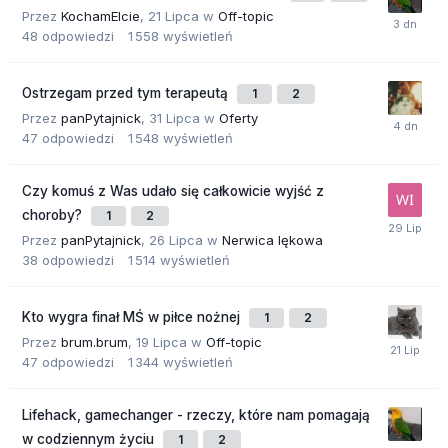
Przez
KochamElcie
,
21 Lipca
w
Off-topic
48
odpowiedzi
1 558
wyświetleń
Ostrzegam przed tym terapeutą
1
2
Przez
panPytajnick
,
31 Lipca
w
Oferty
47
odpowiedzi
1 548
wyświetleń
Czy komuś z Was udało się całkowicie wyjść z
choroby?
1
2
Przez
panPytajnick
,
26 Lipca
w
Nerwica lękowa
38
odpowiedzi
1 514
wyświetleń
Kto wygra finał MŚ w piłce nożnej
1
2
Przez
brum.brum
,
19 Lipca
w
Off-topic
47
odpowiedzi
1 344
wyświetleń
Lifehack, gamechanger - rzeczy, które nam pomagają
w codziennym życiu
1
2