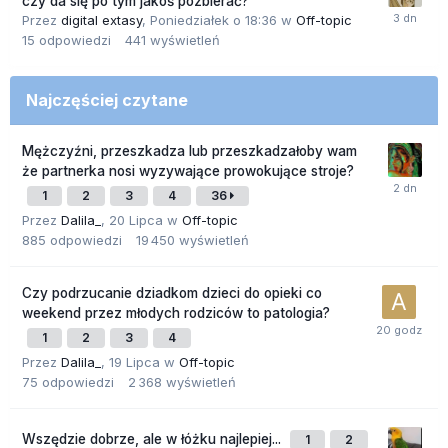
czy da się po tym jakoś pozbierać?
Przez
digital extasy
,
Poniedziałek o 18:36
w
Off-topic
15
odpowiedzi
441
wyświetleń
Najczęściej czytane
Mężczyźni, przeszkadza lub przeszkadzałoby wam
że partnerka nosi wyzywające prowokujące stroje?
1
2
3
4
36
Przez
Dalila_
,
20 Lipca
w
Off-topic
885
odpowiedzi
19 450
wyświetleń
Czy podrzucanie dziadkom dzieci do opieki co
weekend przez młodych rodziców to patologia?
1
2
3
4
Przez
Dalila_
,
19 Lipca
w
Off-topic
75
odpowiedzi
2 368
wyświetleń
Wszędzie dobrze, ale w łóżku najlepiej...
1
2