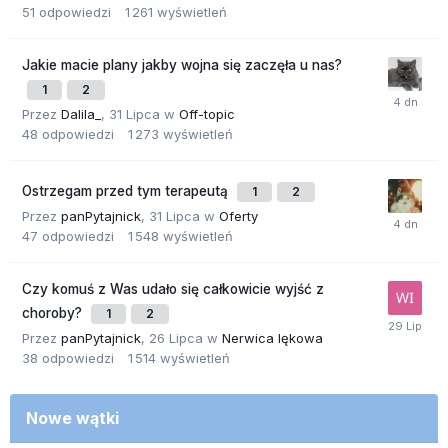
51
odpowiedzi
1 261
wyświetleń
Jakie macie plany jakby wojna się zaczęła u nas?
1
2
Przez
Dalila_
,
31 Lipca
w
Off-topic
48
odpowiedzi
1 273
wyświetleń
Ostrzegam przed tym terapeutą
1
2
Przez
panPytajnick
,
31 Lipca
w
Oferty
47
odpowiedzi
1 548
wyświetleń
Czy komuś z Was udało się całkowicie wyjść z
choroby?
1
2
Przez
panPytajnick
,
26 Lipca
w
Nerwica lękowa
38
odpowiedzi
1 514
wyświetleń
Nowe wątki