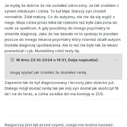
Ja myślę że dobrze że nie zostałeś odroczony. Ja tak zrobiłam z
synem młodszym i córka. To był błąd. Starszy syn chodził
normalnie. Zdał maturę. Co do autyzmu, nie nie da się wyjść z
niego. Moja córka przez kilka lat rzekomo też była zaliczona do
osób ze spektrum. A gdy poszliśmy do innego psychiatry to
zmieniła diagnozę. Jako że nie dawało mi to spokoju to poszłam
jeszcze do innego lekarza psychiatry który również obalił autyzm.
Dostała diagnozę upośledzenia. Ale to też nie było tak że lekarz
powiedział i cyk. Musieliśmy robić testy itp.
W dniu 22.10.2024 o 19:31,
Dalja
napisał(a):
mogę spytać jak zrobiłeś że dostałeś rentę.
Zapewne tak że był diagnozowany i leczony jako dziecko już.
Dlatego mógł dostać rentę tak jak mój syn dostał jak skończył 18
lat i na do teraz, a córka za kilka dni ma komisję w ZUS.
Najgorszy jest lęk przed czymś, czego nie można nazwać.