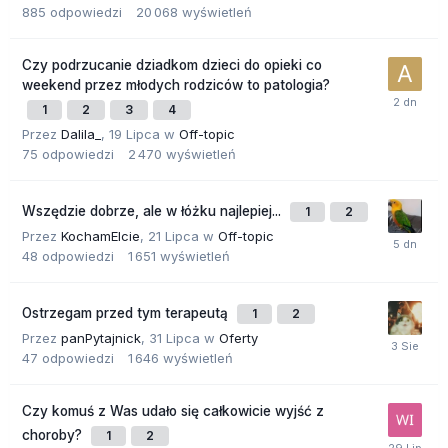
885
odpowiedzi
20 068
wyświetleń
Czy podrzucanie dziadkom dzieci do opieki co
weekend przez młodych rodziców to patologia?
1
2
3
4
Przez
Dalila_
,
19 Lipca
w
Off-topic
75
odpowiedzi
2 470
wyświetleń
Wszędzie dobrze, ale w łóżku najlepiej...
1
2
Przez
KochamElcie
,
21 Lipca
w
Off-topic
48
odpowiedzi
1 651
wyświetleń
Ostrzegam przed tym terapeutą
1
2
Przez
panPytajnick
,
31 Lipca
w
Oferty
47
odpowiedzi
1 646
wyświetleń
Czy komuś z Was udało się całkowicie wyjść z
choroby?
1
2