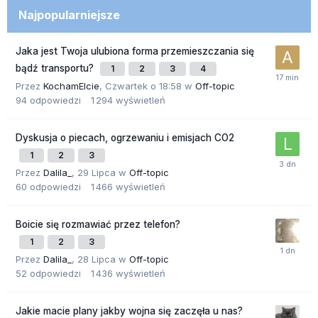
Najpopularniejsze
Jaka jest Twoja ulubiona forma przemieszczania się
bądź transportu?
1
2
3
4
Przez
KochamElcie
,
Czwartek o 18:58
w
Off-topic
94
odpowiedzi
1 294
wyświetleń
Dyskusja o piecach, ogrzewaniu i emisjach CO2
1
2
3
Przez
Dalila_
,
29 Lipca
w
Off-topic
60
odpowiedzi
1 466
wyświetleń
Boicie się rozmawiać przez telefon?
1
2
3
Przez
Dalila_
,
28 Lipca
w
Off-topic
52
odpowiedzi
1 436
wyświetleń
Jakie macie plany jakby wojna się zaczęła u nas?