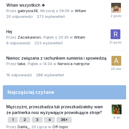
Witam wszystkich 🍀
Przez
gabrysia38
,
Wczoraj o 09:06
w
Witam
20
odpowiedzi
273
wyświetleń
Hej
Przez
Zaciekawion
,
Piątek o 20:39
w
Witam
8
odpowiedzi
223
wyświetleń
Niemoc związana z rachunkiem sumienia i spowiedzią
Przez
take
,
Piątek o 14:34
w
Nerwica natręctw
16
odpowiedzi
288
wyświetleń
Najczęściej czytane
Mężczyźni, przeszkadza lub przeszkadzałoby wam
że partnerka nosi wyzywające prowokujące stroje?
1
2
3
4
36
Przez
Dalila_
,
20 Lipca
w
Off-topic