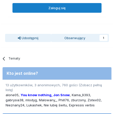
Zaloguj się
Udostępnij
Obserwujący
1
Tematy
Kto jest online?
13 użytkowników, 3 anonimowych, 760 gości
(Zobacz pełną
listę)
alone05
You know nothing, Jon Snow
Kama_9393
gabrysia38
mlodyg
Malowany_
Phill76
zburzony
Zotex02
Nieznany24
Lukashek
Nie lubię świtu
Expressis verbis