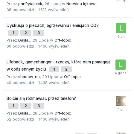
Przez
panPytajnick
,
26 Lipca
w
Nerwica lękowa
38
odpowiedzi
1 612
wyświetleń
Dyskusja o piecach, ogrzewaniu i emisjach CO2
1
2
3
Przez
Dalila_
,
29 Lipca
w
Off-topic
60
odpowiedzi
1 466
wyświetleń
Lifehack, gamechanger - rzeczy, które nam pomagają
w codziennym życiu
1
2
Przez
shadow_no
,
29 Lipca
w
Off-topic
40
odpowiedzi
1 438
wyświetleń
Boicie się rozmawiać przez telefon?
1
2
3
Przez
Dalila_
,
28 Lipca
w
Off-topic
52
odpowiedzi
1 436
wyświetleń