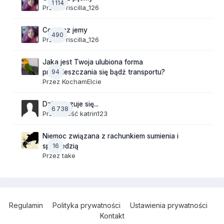
1 114
Przez
Priscilla_126
Co teraz jemy
490
Przez
Priscilla_126
Jaka jest Twoja ulubiona forma
94
przemieszczania się bądź transportu?
Przez
KochamElcie
Dzisiaj czuje się...
6 738
Przez Gość katrin123
Niemoc związana z rachunkiem sumienia i
16
spowiedzią
Przez
take
Regulamin
Polityka prywatności
Ustawienia prywatności
Kontakt