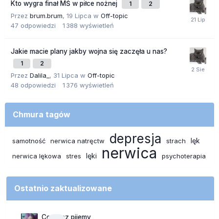
Kto wygra finał MŚ w piłce nożnej
1
2
Przez
brum.brum
,
19 Lipca
w
Off-topic
47
odpowiedzi
1 388
wyświetleń
Jakie macie plany jakby wojna się zaczęła u nas?
1
2
Przez
Dalila_
,
31 Lipca
w
Off-topic
48
odpowiedzi
1 376
wyświetleń
Chmura tagów
depresja
lęk
samotność
nerwica natręctw
strach
nerwica
lęki
nerwica lękowa
stres
psychoterapia
Ostatnio zaktualizowane
Co teraz pijemy