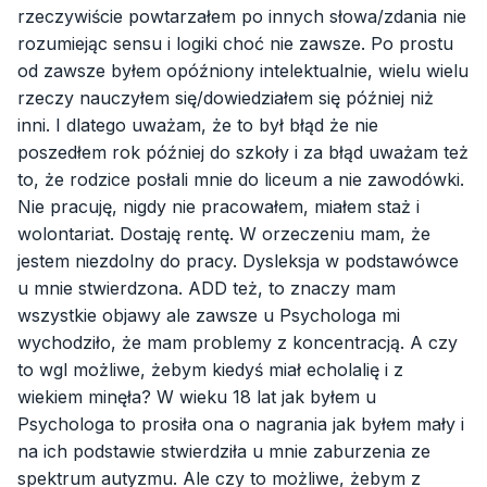
rzeczywiście powtarzałem po innych słowa/zdania nie
rozumiejąc sensu i logiki choć nie zawsze. Po prostu
od zawsze byłem opóźniony intelektualnie, wielu wielu
rzeczy nauczyłem się/dowiedziałem się później niż
inni. I dlatego uważam, że to był błąd że nie
poszedłem rok później do szkoły i za błąd uważam też
to, że rodzice posłali mnie do liceum a nie zawodówki.
Nie pracuję, nigdy nie pracowałem, miałem staż i
wolontariat. Dostaję rentę. W orzeczeniu mam, że
jestem niezdolny do pracy. Dysleksja w podstawówce
u mnie stwierdzona. ADD też, to znaczy mam
wszystkie objawy ale zawsze u Psychologa mi
wychodziło, że mam problemy z koncentracją. A czy
to wgl możliwe, żebym kiedyś miał echolalię i z
wiekiem minęła? W wieku 18 lat jak byłem u
Psychologa to prosiła ona o nagrania jak byłem mały i
na ich podstawie stwierdziła u mnie zaburzenia ze
spektrum autyzmu. Ale czy to możliwe, żebym z