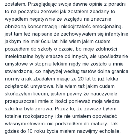
zostałem. Przeglądając swoje dawne opinie z poradni
to na początku zerówki jak zostałem zbadany to
wypadłem negatywnie ze względu na znacznie
obniżoną koncentrację i niedojrzałość emocjonalną,
jest tam też napisane że zachowywałem się infantylnie
jakbym nie miał 6ciu lat. Nie wiem jakim cudem
poszedłem do szkoły o czasie, bo moje zdolności
intelektualne były słabsze od innych, ale upośledzenie
umysłowe w stopniu lekkim nigdy nie zostało u mnie
stwierdzone, co najwyżej według testów dolna granica
normy a jak zbadałem mając ze 20 lat to już lekka
ociężałość umysłowa. Nie wiem też jakim cudem
skończyłem liceum, jestem pewny że nauczyciele
przepuszczali mnie z litości ponieważ moja wiedza
szkolna była zerowa. Przez to, że zawsze byłem
totalnie rozkojarzony i że nie umiałem opowiadać
własnymi słowami nie podszedłem do matury. Tak
gdzieś do 10 roku życia miałem nazwijmy echolalie,