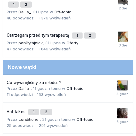
1
2
Przez
Dalila_
,
31 Lipca
w
Off-topic
48
odpowiedzi
1 376
wyświetleń
Ostrzegam przed tym terapeutą
1
2
Przez
panPytajnick
,
31 Lipca
w
Oferty
47
odpowiedzi
1 646
wyświetleń
Nowe wątki
Co wywinęliśmy za młodu...?
Przez
Dalila_
,
11 godzin temu
w
Off-topic
11
odpowiedzi
153
wyświetleń
Hot takes
1
2
Przez
conditioner
,
21 godzin temu
w
Off-topic
25
odpowiedzi
291
wyświetleń