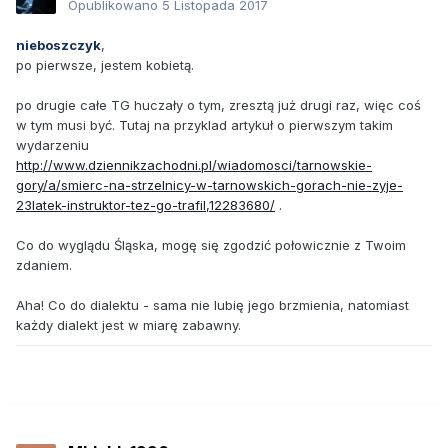
Opublikowano
5 Listopada 2017
nieboszczyk
,
po pierwsze, jestem kobietą.
po drugie całe TG huczały o tym, zresztą już drugi raz, więc coś
w tym musi być. Tutaj na przyklad artykuł o pierwszym takim
wydarzeniu
http://www.dziennikzachodni.pl/wiadomosci/tarnowskie-
gory/a/smierc-na-strzelnicy-w-tarnowskich-gorach-nie-zyje-
23latek-instruktor-tez-go-trafil,12283680/
.
Co do wyglądu Śląska, mogę się zgodzić połowicznie z Twoim
zdaniem.
Aha! Co do dialektu - sama nie lubię jego brzmienia, natomiast
każdy dialekt jest w miarę zabawny.