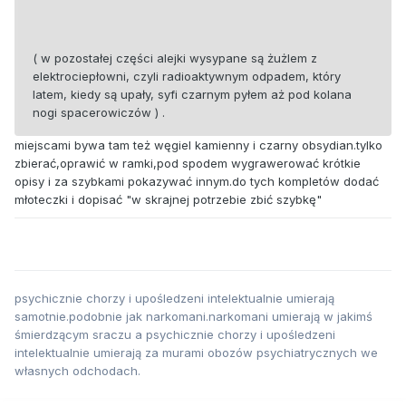
( w pozostałej części alejki wysypane są żużlem z
elektrociepłowni, czyli radioaktywnym odpadem, który
latem, kiedy są upały, syfi czarnym pyłem aż pod kolana
nogi spacerowiczów ) .
miejscami bywa tam też węgiel kamienny i czarny obsydian.tylko
zbierać,oprawić w ramki,pod spodem wygrawerować krótkie
opisy i za szybkami pokazywać innym.do tych kompletów dodać
młoteczki i dopisać "w skrajnej potrzebie zbić szybkę"
psychicznie chorzy i upośledzeni intelektualnie umierają
samotnie.podobnie jak narkomani.narkomani umierają w jakimś
śmierdzącym sraczu a psychicznie chorzy i upośledzeni
intelektualnie umierają za murami obozów psychiatrycznych we
własnych odchodach.