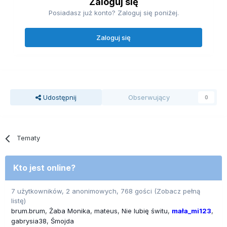
Zaloguj się
Posiadasz już konto? Zaloguj się poniżej.
Zaloguj się
Udostępnij
Obserwujący
0
Tematy
Kto jest online?
7 użytkowników, 2 anonimowych, 768 gości
(Zobacz pełną
listę)
brum.brum
Żaba Monika
mateus
Nie lubię świtu
mała_mi123
gabrysia38
Śmojda