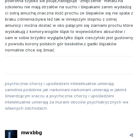
powrotna szybko sie psuje,następuje "zmęczenie" metalu.na
szkoleniu nie mają strzałów na sucho i ślepakami zanim wydadzą
ci ostrą amuchę.znaczna ilość prochu ze ślepaków się nie spala z
braku ciśnienia.bywa też tak w mniejszym stopniu z ostrej
amunicji i można dostać w oko palącymi się ziarnami prochu które
wyskakują z komory.wogóle śląsk to województwo absurdów i
sam w sobie brzydko wygląda.tylko śląsk cieszyński jest gustowny
z powodu korony polskich gór beskidów.z gadki ślązaków
normalnie chce się śmiać.
psychicznie chorzy i upośledzeni intelektualnie umierają
samotnie.podobnie jak narkomani.narkomani umierają w jakimś
śmierdzącym sraczu a psychicznie chorzy i upośledzeni
intelektualnie umierają za murami obozów psychiatrycznych we
własnych odchodach.
mwxbbg