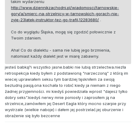
takim wydarzeniu
http://www.dziennikzachodni.pl/wiadomosci/tarnowskie-
gory/a/smierc-na-strzelnicy-w-tarnowskich-gorach-nie-
zyje-23latek-instruktor-tez-go-trafil,12283680/
.
Co do wyglądu Śląska, mogę się zgodzić połowicznie z
Twoim zdaniem.
Aha! Co do dialektu - sama nie lubię jego brzmienia,
natomiast każdy dialekt jest w miarę zabawny.
jesteś babką?i wszystko jasne.babki nie lubią strzelectwa.niezła
retrospekcja kiedy byłem z podstawioną "narzeczoną" z którą im
wiecej uprawiałem seksu tym bardziej tęskniłem za swoją
bezludną pasją.ona kochała to robić kiedy ja niemam z niego
żadnej przyjemności. mi kiedyś powiedziała wprost "dajesz tylko
dobry seks".kiedyś nerwy mnie poniosły i zaprosiłem ją na
strzelnice,zamówiłem jej Desert Eagla który mocno szarpie przy
wystrzale (wielkie naboje) i dałem jej postrzelać.jej oburzenie i
obrażenie się było bezcenne