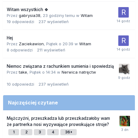
Witam wszystkich 🍀
Przez
gabrysia38
,
23 godziny temu
w
Witam
19
odpowiedzi
237
wyświetleń
Hej
Przez
Zaciekawion
,
Piątek o 20:39
w
Witam
8
odpowiedzi
211
wyświetleń
Niemoc związana z rachunkiem sumienia i spowiedzią
Przez
take
,
Piątek o 14:34
w
Nerwica natręctw
10
odpowiedzi
237
wyświetleń
Najczęściej czytane
Mężczyźni, przeszkadza lub przeszkadzałoby wam
że partnerka nosi wyzywające prowokujące stroje?
1
2
3
4
36