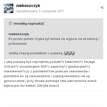
nieboszczyk
Opublikowano
5 Listopada 2017
mwxbbg napisał(a):
nieboszczyk
,
Po prostu jestem chyba byt leniwa na wyjście na strzelnicę i
próbowanie.
wielką chęcią postałabym z pukawą.
z jaką pukawą byś najchętniej postała?z kałachem?z Savage
233rem?z mossbergiem 500?z pepechy?z glauberytem?z
rewolwerem?czy z pistoletem?nie polecam rewolwerów i
pistoletów bo są niewyważone i szarpią.rewolwery nie są
gazoszczelne i przy strzale powstaje fala uderzeniowa wokół
bębna.jest też kaliber 22lr(dla dzieci)