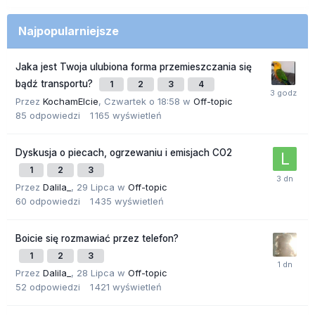
Najpopularniejsze
Jaka jest Twoja ulubiona forma przemieszczania się
bądź transportu?
1
2
3
4
Przez
KochamElcie
,
Czwartek o 18:58
w
Off-topic
85
odpowiedzi
1 165
wyświetleń
Dyskusja o piecach, ogrzewaniu i emisjach CO2
1
2
3
Przez
Dalila_
,
29 Lipca
w
Off-topic
60
odpowiedzi
1 435
wyświetleń
Boicie się rozmawiać przez telefon?
1
2
3
Przez
Dalila_
,
28 Lipca
w
Off-topic
52
odpowiedzi
1 421
wyświetleń