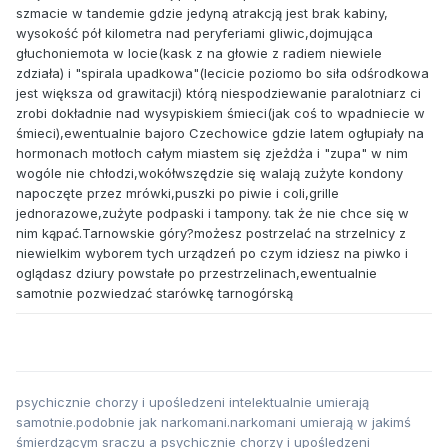
szmacie w tandemie gdzie jedyną atrakcją jest brak kabiny,
wysokość pół kilometra nad peryferiami gliwic,dojmująca
głuchoniemota w locie(kask z na głowie z radiem niewiele
zdziała) i "spirala upadkowa"(lecicie poziomo bo siła odśrodkowa
jest większa od grawitacji) którą niespodziewanie paralotniarz ci
zrobi dokładnie nad wysypiskiem śmieci(jak coś to wpadniecie w
śmieci),ewentualnie bajoro Czechowice gdzie latem ogłupiały na
hormonach motłoch całym miastem się zjeżdża i "zupa" w nim
wogóle nie chłodzi,wokółwszędzie się walają zużyte kondony
napoczęte przez mrówki,puszki po piwie i coli,grille
jednorazowe,zużyte podpaski i tampony. tak że nie chce się w
nim kąpać.Tarnowskie góry?możesz postrzelać na strzelnicy z
niewielkim wyborem tych urządzeń po czym idziesz na piwko i
oglądasz dziury powstałe po przestrzelinach,ewentualnie
samotnie pozwiedzać starówkę tarnogórską
psychicznie chorzy i upośledzeni intelektualnie umierają
samotnie.podobnie jak narkomani.narkomani umierają w jakimś
śmierdzącym sraczu a psychicznie chorzy i upośledzeni