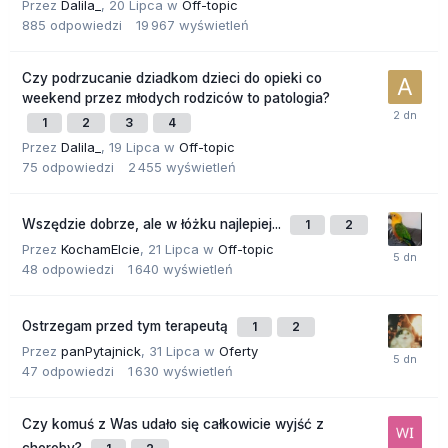
Przez
Dalila_
,
20 Lipca
w
Off-topic
885
odpowiedzi
19 967
wyświetleń
Czy podrzucanie dziadkom dzieci do opieki co
weekend przez młodych rodziców to patologia?
1
2
3
4
Przez
Dalila_
,
19 Lipca
w
Off-topic
75
odpowiedzi
2 455
wyświetleń
Wszędzie dobrze, ale w łóżku najlepiej...
1
2
Przez
KochamElcie
,
21 Lipca
w
Off-topic
48
odpowiedzi
1 640
wyświetleń
Ostrzegam przed tym terapeutą
1
2
Przez
panPytajnick
,
31 Lipca
w
Oferty
47
odpowiedzi
1 630
wyświetleń
Czy komuś z Was udało się całkowicie wyjść z