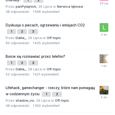
choroby?
1
2
Przez
panPytajnick
,
26 Lipca
w
Nerwica lękowa
38
odpowiedzi
1 596
wyświetleń
Dyskusja o piecach, ogrzewaniu i emisjach CO2
1
2
3
Przez
Dalila_
,
29 Lipca
w
Off-topic
60
odpowiedzi
1 435
wyświetleń
Boicie się rozmawiać przez telefon?
1
2
3
Przez
Dalila_
,
28 Lipca
w
Off-topic
52
odpowiedzi
1 421
wyświetleń
Lifehack, gamechanger - rzeczy, które nam pomagają
w codziennym życiu
1
2
Przez
shadow_no
,
29 Lipca
w
Off-topic
38
odpowiedzi
1 392
wyświetleń