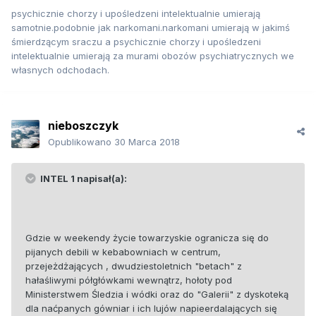
psychicznie chorzy i upośledzeni intelektualnie umierają
samotnie.podobnie jak narkomani.narkomani umierają w jakimś
śmierdzącym sraczu a psychicznie chorzy i upośledzeni
intelektualnie umierają za murami obozów psychiatrycznych we
własnych odchodach.
nieboszczyk
Opublikowano
30 Marca 2018
INTEL 1 napisał(a):
Gdzie w weekendy życie towarzyskie ogranicza się do
pijanych debili w kebabowniach w centrum,
przejeżdżających , dwudziestoletnich "betach" z
hałaśliwymi półgłówkami wewnątrz, hołoty pod
Ministerstwem Śledzia i wódki oraz do "Galerii" z dyskoteką
dla naćpanych gówniar i ich lujów napieerdalających się