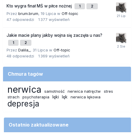
Kto wygra finał MŚ w piłce nożnej
1
2
Przez
brum.brum
,
19 Lipca
w
Off-topic
47
odpowiedzi
1 377
wyświetleń
Jakie macie plany jakby wojna się zaczęła u nas?
1
2
Przez
Dalila_
,
31 Lipca
w
Off-topic
48
odpowiedzi
1 369
wyświetleń
Chmura tagów
nerwica
samotność
nerwica natręctw
stres
lęki
lęk
strach
psychoterapia
nerwica lękowa
depresja
Ostatnio zaktualizowane