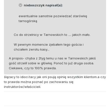
nieboszczyk napisał(a):
ewentualnie samotnie pozwiedzać starówkę
tarnogórską
Co do strzelnicy w Tarnowskich to .... jakich mało.
W pewnym momencie zjebałem tego gościa i
chciałem zwrotu kasy...
A propos- chyba z 2tyg temu u nas w Tarnowskich jakiś
gość strzelił sobie w główkę. Ponoć to już druga osoba.
Ciekawe, czy to 100% prawda.
ślązacy to idioci.tacy jak oni psują opinię wszystkim klientom.a czy
to prawda można poznać po zachowaniu się
instruktorów/właścicieli.