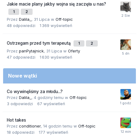
Jakie macie plany jakby wojna się zaczęła u nas?
1
2
Przez
Dalila_
,
31 Lipca
w
Off-topic
48
odpowiedzi
1 369
wyświetleń
Ostrzegam przed tym terapeutą
1
2
Przez
panPytajnick
,
31 Lipca
w
Oferty
47
odpowiedzi
1 630
wyświetleń
Nowe wątki
Co wywinęliśmy za młodu...?
Przez
Dalila_
,
4 godziny temu
w
Off-topic
3
odpowiedzi
67
wyświetleń
Hot takes
Przez
conditioner
,
14 godzin temu
w
Off-topic
18
odpowiedzi
177
wyświetleń