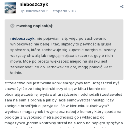
nieboszczyk
Opublikowano
5 Listopada 2017
mwxbbg napisał(a):
nieboszczyk
, nie pojawiam się, więc po zachowaniu
wnioskować nie będę. I tak, slązacy to pewnością grupa
społeczna, która zachowuje się zupełnie odrębnie.. bzdety.
wszyscy chwalą lub negują miejsca szczerze, gdy o nich
mowa. Moe po prostu większość miejsc na slasku jest
zaniedbana? co do Tarnowskich gór, mogę polecić. Jest
ładnie.
strzelectwo nie jest twoim konikiem?gdybyś tam uczęszczał byś
zauważył że za tobą instruktorzy stoją w kilku i ładnie cie
obcinają.wcześniej wydawali urządzenie i odchodzili i zostawałeś
sam na sam z bronią.a jak by jakiś samowystrzał nastąpił czy
zacięcie broni?jak ci przyjdzie iść w kierunku kulochwytu?
wypinasz magazynek i wyjmujesz nabój z komory który spada na
podłoge z wysokości metra,podnosisz go i wkładasz do
magazynka.,potem kontrolny strzał na sucho bo napięta sprężyna