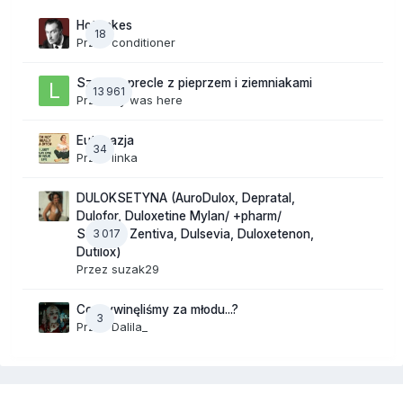
Hot takes
18
Przez
conditioner
Szalone precle z pieprzem i ziemniakami
13 961
Przez
lily was here
Eutanazja
34
Przez
linka
DULOKSETYNA (AuroDulox, Depratal,
Dulofor, Duloxetine Mylan/ +pharm/
3 017
Sandoz/ Zentiva, Dulsevia, Duloxetenon,
Dutilox)
Przez
suzak29
Co wywinęliśmy za młodu...?
3
Przez
Dalila_