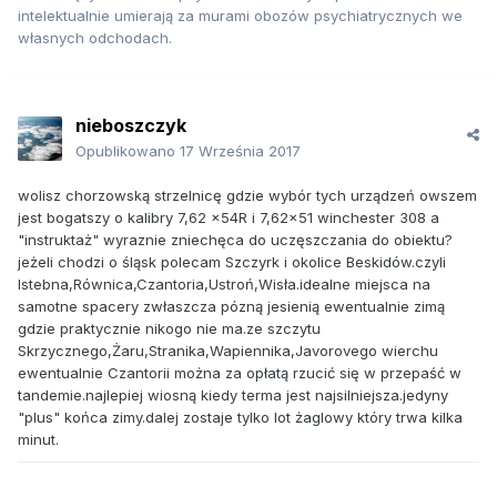
intelektualnie umierają za murami obozów psychiatrycznych we
własnych odchodach.
nieboszczyk
Opublikowano
17 Września 2017
wolisz chorzowską strzelnicę gdzie wybór tych urządzeń owszem
jest bogatszy o kalibry 7,62 x54R i 7,62x51 winchester 308 a
"instruktaż" wyraznie zniechęca do uczęszczania do obiektu?
jeżeli chodzi o śląsk polecam Szczyrk i okolice Beskidów.czyli
Istebna,Równica,Czantoria,Ustroń,Wisła.idealne miejsca na
samotne spacery zwłaszcza pózną jesienią ewentualnie zimą
gdzie praktycznie nikogo nie ma.ze szczytu
Skrzycznego,Żaru,Stranika,Wapiennika,Javorovego wierchu
ewentualnie Czantorii można za opłatą rzucić się w przepaść w
tandemie.najlepiej wiosną kiedy terma jest najsilniejsza.jedyny
"plus" końca zimy.dalej zostaje tylko lot żaglowy który trwa kilka
minut.