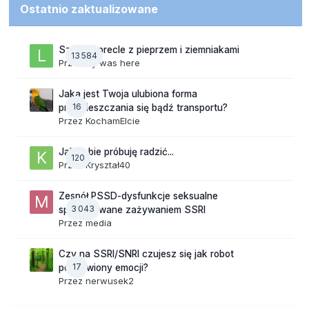
Ostatnio zaktualizowane
Szalone precle z pieprzem i ziemniakami
13 584
Przez
lily was here
Jaka jest Twoja ulubiona forma
16
przemieszczania się bądź transportu?
Przez
KochamElcie
Jak sobie próbuję radzić...
120
Przez
Kryształ40
Zespół PSSD-dysfunkcje seksualne
3 043
spowodowane zażywaniem SSRI
Przez
media
Czy na SSRI/SNRI czujesz się jak robot
17
pozbawiony emocji?
Przez
nerwusek2