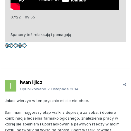
07:22 - 09:55
Spacery też relaksują i pomagają
Iwan Iljicz
Opublikowano
2 Listopada 2014
Jakos wierzyc w ten prysznic mi sie nie chce.
Sam mam najgorszy etap walki z depresja za soba, i dopiero
kombinacja leczenia farmakologicznego, znalezienia pracy w
ktorej sie spelniam i uporzadkowania pewnych rzeczy w moim
zyciu, pozwolily mi wyjsc na prosta. Sport wszelki rowniez