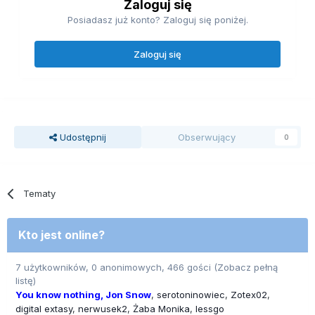
Zaloguj się
Posiadasz już konto? Zaloguj się poniżej.
Zaloguj się
Udostępnij
Obserwujący
0
Tematy
Kto jest online?
7 użytkowników, 0 anonimowych, 466 gości
(Zobacz pełną
listę)
You know nothing, Jon Snow
serotoninowiec
Zotex02
digital extasy
nerwusek2
Żaba Monika
lessgo