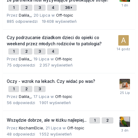
1
2
3
4
36
Przez
Dalila_
,
20 Lipca
w
Off-topic
885
odpowiedzi
19 408
wyświetleń
Czy podrzucanie dziadkom dzieci do opieki co
weekend przez młodych rodziców to patologia?
1
2
3
4
Przez
Dalila_
,
19 Lipca
w
Off-topic
75
odpowiedzi
2 357
wyświetleń
Oczy - wzrok na lekach. Czy widać po was?
1
2
3
Przez
Dalila_
,
17 Lipca
w
Off-topic
56
odpowiedzi
1 901
wyświetleń
Wszędzie dobrze, ale w łóżku najlepiej...
1
2
Przez
KochamElcie
,
21 Lipca
w
Off-topic
48
odpowiedzi
1 552
wyświetleń