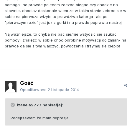
pomaga- na prawde polecam zaczac biegac czy chodzic na
silownie, chociaz doskonale wiem ze w takim stanie zebrac sie w
sobie na pierwsza wizyte to prawdziwa katorga- ale po
"pierwszym razie" jest juz z gorki i na prawde poprawia nastroj.
Najwazniejsze, to chyba nie bac sie/nie wstydzic sie szukac
pomocy i znalezc w sobie choc odrobine motywacji do zmian- na
prawde da sie z tym walczyc, powodzenia i trzymaj sie cieplo!
Gość
Opublikowano
2 Listopada 2014
izabela2777 napisał(a):
Podejrzewam że mam depresje