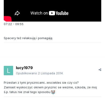
07:22 - 09:55
Spacery też relaksują i pomagają
lucy1979
Opublikowano
2 Listopada 2014
Przestan z tymi prysznicami...wsciekles sie czy co?
Zamiast wyskoczyc oknem prysznic se wezme, szkoda, ze moj
ś.p. tatus nie znal tego sposobu