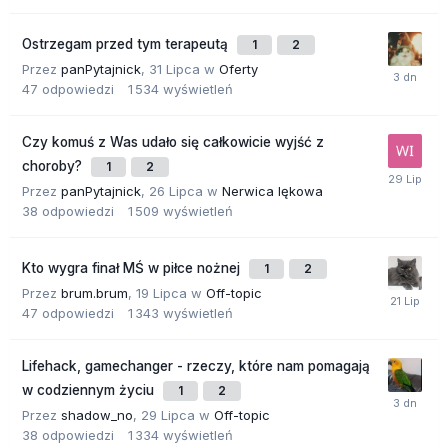
Ostrzegam przed tym terapeutą
1
2
Przez
panPytajnick
,
31 Lipca
w
Oferty
47
odpowiedzi
1 534
wyświetleń
Czy komuś z Was udało się całkowicie wyjść z
choroby?
1
2
Przez
panPytajnick
,
26 Lipca
w
Nerwica lękowa
38
odpowiedzi
1 509
wyświetleń
Kto wygra finał MŚ w piłce nożnej
1
2
Przez
brum.brum
,
19 Lipca
w
Off-topic
47
odpowiedzi
1 343
wyświetleń
Lifehack, gamechanger - rzeczy, które nam pomagają
w codziennym życiu
1
2
Przez
shadow_no
,
29 Lipca
w
Off-topic
38
odpowiedzi
1 334
wyświetleń