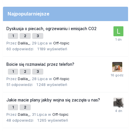
Najpopularniejsze
Dyskusja o piecach, ogrzewaniu i emisjach CO2
1
2
3
Przez
Dalila_
,
29 Lipca
w
Off-topic
60
odpowiedzi
1 189
wyświetleń
Boicie się rozmawiać przez telefon?
1
2
3
Przez
Dalila_
,
28 Lipca
w
Off-topic
51
odpowiedzi
1 248
wyświetleń
Jakie macie plany jakby wojna się zaczęła u nas?
1
2
Przez
Dalila_
,
31 Lipca
w
Off-topic
48
odpowiedzi
1 265
wyświetleń