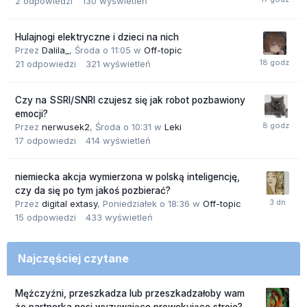
2
odpowiedzi
130
wyświetleń
Hulajnogi elektryczne i dzieci na nich
Przez
Dalila_
,
Środa o 11:05
w
Off-topic
21
odpowiedzi
321
wyświetleń
Czy na SSRI/SNRI czujesz się jak robot pozbawiony
emocji?
Przez
nerwusek2
,
Środa o 10:31
w
Leki
17
odpowiedzi
414
wyświetleń
niemiecka akcja wymierzona w polską inteligencję,
czy da się po tym jakoś pozbierać?
Przez
digital extasy
,
Poniedziałek o 18:36
w
Off-topic
15
odpowiedzi
433
wyświetleń
Najczęściej czytane
Mężczyźni, przeszkadza lub przeszkadzałoby wam
że partnerka nosi wyzywające prowokujące stroje?