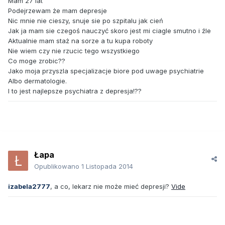
Mam 27 lat
Podejrzewam że mam depresje
Nic mnie nie cieszy, snuje sie po szpitalu jak cień
Jak ja mam sie czegoś nauczyć skoro jest mi ciagle smutno i źle
Aktualnie mam staż na sorze a tu kupa roboty
Nie wiem czy nie rzucic tego wszystkiego
Co moge zrobic??
Jako moja przyszla specjalizacje biore pod uwage psychiatrie
Albo dermatologie.
I to jest najlepsze psychiatra z depresja!??
Łapa
Opublikowano
1 Listopada 2014
izabela2777
, a co, lekarz nie może mieć depresji?
Vide