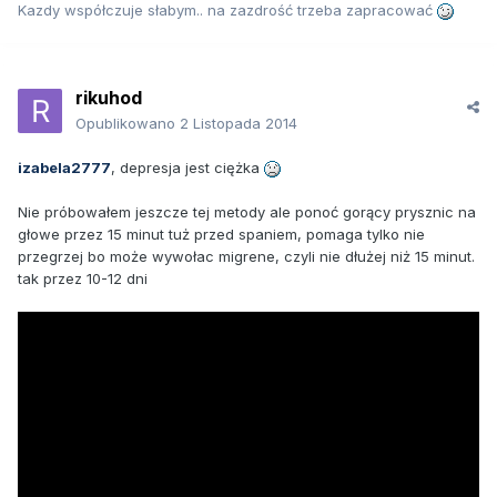
Kazdy współczuje słabym.. na zazdrość trzeba zapracować
rikuhod
Opublikowano
2 Listopada 2014
izabela2777
, depresja jest ciężka
Nie próbowałem jeszcze tej metody ale ponoć gorący prysznic na
głowe przez 15 minut tuż przed spaniem, pomaga tylko nie
przegrzej bo może wywołac migrene, czyli nie dłużej niż 15 minut.
tak przez 10-12 dni