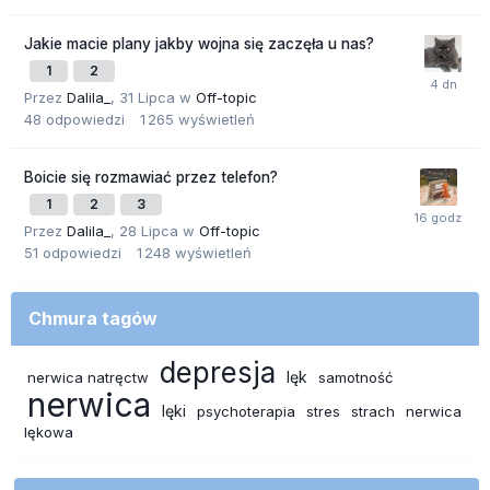
Jakie macie plany jakby wojna się zaczęła u nas?
1
2
Przez
Dalila_
,
31 Lipca
w
Off-topic
48
odpowiedzi
1 265
wyświetleń
Boicie się rozmawiać przez telefon?
1
2
3
Przez
Dalila_
,
28 Lipca
w
Off-topic
51
odpowiedzi
1 248
wyświetleń
Chmura tagów
depresja
lęk
nerwica natręctw
samotność
nerwica
lęki
psychoterapia
stres
strach
nerwica
lękowa