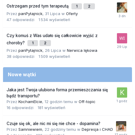
Ostrzegam przed tym terapeutą
1
2
Przez
panPytajnick
,
31 Lipca
w
Oferty
47
odpowiedzi
1 534
wyświetleń
Czy komuś z Was udało się całkowicie wyjść z
choroby?
1
2
Przez
panPytajnick
,
26 Lipca
w
Nerwica lękowa
38
odpowiedzi
1 509
wyświetleń
Nowe wątki
Jaka jest Twoja ulubiona forma przemieszczania się
bądź transportu?
Przez
KochamElcie
,
12 godzin temu
w
Off-topic
16
odpowiedzi
181
wyświetleń
Czuje się ok, ale nic mi się nie chce - dopamina?
Przez
Samniewiem
,
22 godziny temu
w
Depresja i CHAD