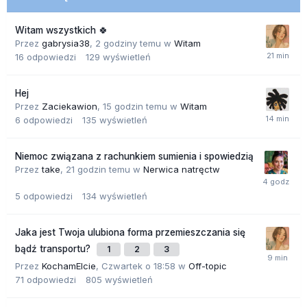
Witam wszystkich 🍀
Przez
gabrysia38
,
2 godziny temu
w
Witam
16
odpowiedzi
129
wyświetleń
Hej
Przez
Zaciekawion
,
15 godzin temu
w
Witam
6
odpowiedzi
135
wyświetleń
Niemoc związana z rachunkiem sumienia i spowiedzią
Przez
take
,
21 godzin temu
w
Nerwica natręctw
5
odpowiedzi
134
wyświetleń
Jaka jest Twoja ulubiona forma przemieszczania się
bądź transportu?
1
2
3
Przez
KochamElcie
,
Czwartek o 18:58
w
Off-topic
71
odpowiedzi
805
wyświetleń