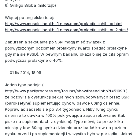
6) Ginkgo Biloba (miłorząb)
Więcej po angielsku tutaj:
http://www.muscle-health-fitness.com/prolactin-inhibitor.html
http://www.muscle-health-fitness.com/prolactin-inhibitor-2.html/
Zaburzenia seksualne po SSRI mogą mieć związek z
podwyższonym poziomem prolaktyny (warto zbadać prolaktyne
gdy ma sie PSSD). W pewnym badaniu okazało się że citalopram
podwyższa prolaktyne o 40%.
-- 01 lis 2014, 18:05 --
Jeden typo podaje (
http://www.paxilprogress.org/forums/showthread.php?t=51093
)
że pozbył się dysfunkcji sexualnych spowodowanych przez SSRI
(paroksetyne) suplementując cynk w dawce 60mg dziennie.
Poprawiać zaczeło sie po 3,4 tygodniach. Niby 10mg cynku
dziennie to dawka w 100% pokrywająca zapotrzebowanie (tak
pisze na suplementach z cynkiem). Typo mówi, że przez kilka
miesięcy brał 60mg cynku dziennie oraz badał krew na poziom
cynku przed i po suplementacji i wszystko było w porządku. Jakaś