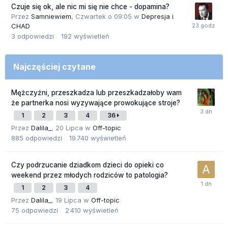
Czuje się ok, ale nic mi się nie chce - dopamina?
Przez
Samniewiem
,
Czwartek o 09:05
w
Depresja i
CHAD
3
odpowiedzi
192
wyświetleń
Najczęściej czytane
Mężczyźni, przeszkadza lub przeszkadzałoby wam
że partnerka nosi wyzywające prowokujące stroje?
1
2
3
4
36
Przez
Dalila_
,
20 Lipca
w
Off-topic
885
odpowiedzi
19 740
wyświetleń
Czy podrzucanie dziadkom dzieci do opieki co
weekend przez młodych rodziców to patologia?
1
2
3
4
Przez
Dalila_
,
19 Lipca
w
Off-topic
75
odpowiedzi
2 410
wyświetleń