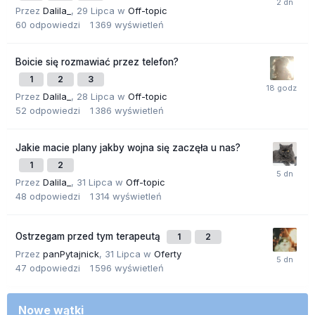
Przez
Dalila_
,
29 Lipca
w
Off-topic
60
odpowiedzi
1 369
wyświetleń
Boicie się rozmawiać przez telefon?
1
2
3
Przez
Dalila_
,
28 Lipca
w
Off-topic
52
odpowiedzi
1 386
wyświetleń
Jakie macie plany jakby wojna się zaczęła u nas?
1
2
Przez
Dalila_
,
31 Lipca
w
Off-topic
48
odpowiedzi
1 314
wyświetleń
Ostrzegam przed tym terapeutą
1
2
Przez
panPytajnick
,
31 Lipca
w
Oferty
47
odpowiedzi
1 596
wyświetleń
Nowe wątki