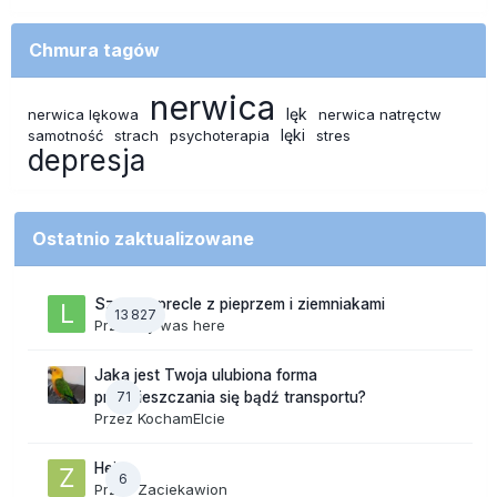
Chmura tagów
nerwica
lęk
nerwica lękowa
nerwica natręctw
lęki
samotność
strach
psychoterapia
stres
depresja
Ostatnio zaktualizowane
Szalone precle z pieprzem i ziemniakami
13 827
Przez
lily was here
Jaka jest Twoja ulubiona forma
71
przemieszczania się bądź transportu?
Przez
KochamElcie
Hej
6
Przez
Zaciekawion