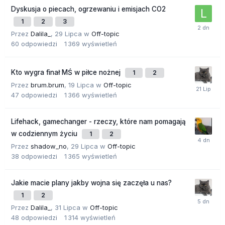
Dyskusja o piecach, ogrzewaniu i emisjach CO2
1
2
3
Przez
Dalila_
,
29 Lipca
w
Off-topic
60
odpowiedzi
1 369
wyświetleń
Kto wygra finał MŚ w piłce nożnej
1
2
Przez
brum.brum
,
19 Lipca
w
Off-topic
47
odpowiedzi
1 366
wyświetleń
Lifehack, gamechanger - rzeczy, które nam pomagają
w codziennym życiu
1
2
Przez
shadow_no
,
29 Lipca
w
Off-topic
38
odpowiedzi
1 365
wyświetleń
Jakie macie plany jakby wojna się zaczęła u nas?
1
2
Przez
Dalila_
,
31 Lipca
w
Off-topic
48
odpowiedzi
1 314
wyświetleń