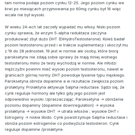
tam norma podaje poziom cynku 12-25. Jego poziom cynku we
krwi po miesiącach przyjmowania po 60mg cynku był 16 więc
wcale nie był wysoki.
W wieku 24-ech lat zaczeły wypadać mu włosy. Niski poziom
cynku sprawia, że enzym 5-alpha reduktaza zaczyna
produkować zbyt dużo DHT (DiHydroTestosterone). Koleś badał
poziom testosteronu przed i w trakcie suplementacji i skoczył mu
z 19 do 28 jednostek. 19 jest w normie ale osoby, które biorą
paroksetyne nie zdają sobie sprawy że mają mniej wolnego
testosteronu mimo że testy wychodzą w normie. Ale młodzi
mężczyźni powinni mieć wysoki poziom testosteronu, nawet w
granicach górnej normy. DHT powoduje łysienie typu męskiego.
Paroksetyna obniża dopamine a w rezultacie zwiększa poziom
prolaktyny. Prolaktyna aktywuje 5alpha reductase. Sądzi się, że
cynk reguluje hormony ale tylko gdy jego poziom jest
odpowiednio wysoki. Upraszaczając. Paroksetyna -> obniżenie
poziomu dopaminy (dopamine downregulation) -> wysoka
prolaktyna -> wysokie DHT -> utrata włosów ; wysokie DHT i
Estrogeny -> niskie libido. Cynk powstrzymuje 5alpha reductase i
obniża poziom estrogenów co podwyższa testosteron. Cynk
reguluje dopamine /prolaktyne.