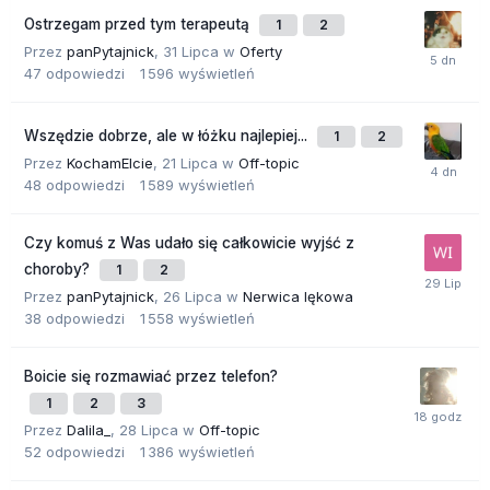
Ostrzegam przed tym terapeutą
1
2
Przez
panPytajnick
,
31 Lipca
w
Oferty
47
odpowiedzi
1 596
wyświetleń
Wszędzie dobrze, ale w łóżku najlepiej...
1
2
Przez
KochamElcie
,
21 Lipca
w
Off-topic
48
odpowiedzi
1 589
wyświetleń
Czy komuś z Was udało się całkowicie wyjść z
choroby?
1
2
Przez
panPytajnick
,
26 Lipca
w
Nerwica lękowa
38
odpowiedzi
1 558
wyświetleń
Boicie się rozmawiać przez telefon?
1
2
3
Przez
Dalila_
,
28 Lipca
w
Off-topic
52
odpowiedzi
1 386
wyświetleń