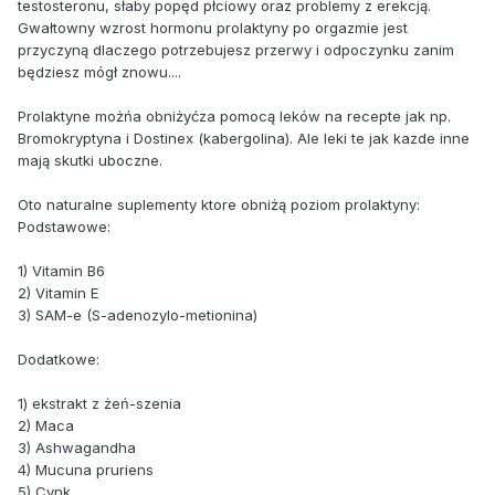
testosteronu, słaby popęd płciowy oraz problemy z erekcją.
Gwałtowny wzrost hormonu prolaktyny po orgazmie jest
przyczyną dlaczego potrzebujesz przerwy i odpoczynku zanim
będziesz mógł znowu....
Prolaktyne możńa obniżyćza pomocą leków na recepte jak np.
Bromokryptyna i Dostinex (kabergolina). Ale leki te jak kazde inne
mają skutki uboczne.
Oto naturalne suplementy ktore obniżą poziom prolaktyny:
Podstawowe:
1) Vitamin B6
2) Vitamin E
3) SAM-e (S-adenozylo-metionina)
Dodatkowe:
1) ekstrakt z żeń-szenia
2) Maca
3) Ashwagandha
4) Mucuna pruriens
5) Cynk