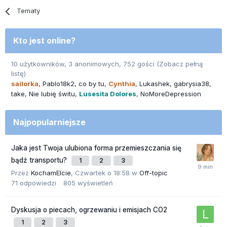
Tematy
Kto jest online?
10 użytkowników, 3 anonimowych, 752 gości
(Zobacz pełną
listę)
sailorka
Pablo18k2
co by tu
Cynthia
Lukashek
gabrysia38
take
Nie lubię świtu
Lusesita Dolores
NoMoreDepression
Najpopularniejsze
Jaka jest Twoja ulubiona forma przemieszczania się
bądź transportu?
1
2
3
Przez
KochamElcie
,
Czwartek o 18:58
w
Off-topic
71
odpowiedzi
805
wyświetleń
Dyskusja o piecach, ogrzewaniu i emisjach CO2
1
2
3