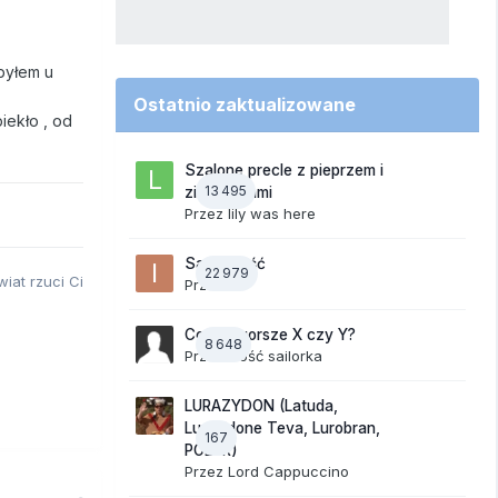
byłem u
Ostatnio zaktualizowane
iekło , od
Szalone precle z pieprzem i
13 495
ziemniakami
Przez
lily was here
Samotność
22 979
iat rzuci Ci
Przez
ixi
Co jest gorsze X czy Y?
8 648
Przez Gość sailorka
LURAZYDON (Latuda,
Lurasidone Teva, Lurobran,
167
POLUR)
Przez
Lord Cappuccino