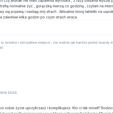
ach czy jednak nie mam zapalenia wyrostka , 2 razy badania wyszły
potrafię normalnie żyć , gorączkę mierzę co godzinę , czytam na int
y się pojawią i nasilają mój strach . Aktualnie biorę tabletki na uspok
na zaledwie kilka godzin po czym strach wraca.
, to wredne i obrzydliwe miejsce , nie ważne jak bardzo jesteś twardy św
ać
2014 23:03
 bo sobie życie uprzykrzasz i komplikujesz. Kto ci tak mówił? Rodzi