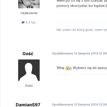
wiem po co się z tym szarpać ja
pomocy skorzystać bo będzie 
Użytkownik
4,3 tys.
Nie znam roli którą gram, wiem ty
Gość
Opublikowano
12 Sierpnia 2014
12.08
Witaj
Wybierz się do specja
Gość
DamianS97
Opublikowano
12 Sierpnia 2014
12.08