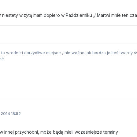
y niestety wizytę mam dopiero w Październiku ;/ Martwi mnie ten cz
, to wredne i obrzydliwe miejsce , nie ważne jak bardzo jesteś twardy św
ać
.2014 18:52
w innej przychodni, może będą mieli wcześniejsze terminy.