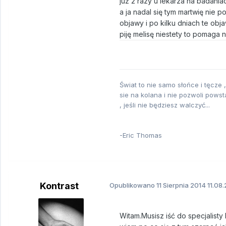
już 2 razy u lekarza na badani
a ja nadal się tym martwię nie 
objawy i po kilku dniach te objaw
piję melisę niestety to pomaga 
Świat to nie samo słońce i tęcze 
sie na kolana i nie pozwoli powst
, jeśli nie będziesz walczyć...
-Eric Thomas
Kontrast
Opublikowano
11 Sierpnia 2014
11.08.
Witam.Musisz iść do specjalisty