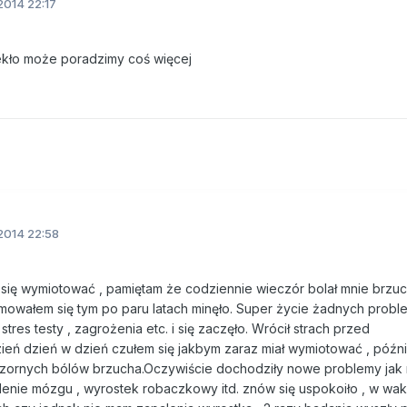
2014 22:17
piekło może poradzimy coś więcej
2014 22:58
się wymiotować , pamiętam że codziennie wieczór bolał mnie brzuch
jmowałem się tym po paru latach minęło. Super życie żadnych prob
stres testy , zagrożenia etc. i się zaczęło. Wrócił strach przed
ień dzień w dzień czułem się jakbym zaraz miał wymiotować , późni
ieczornych bólów brzucha.Oczywiście dochodziły nowe problemy jak
enie mózgu , wyrostek robaczkowy itd. znów się uspokoiło , w wa