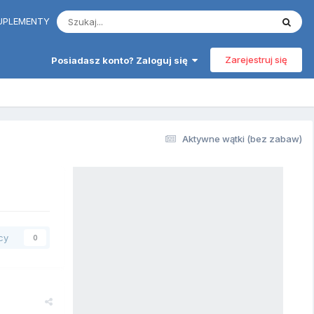
 SUPLEMENTY
Zarejestruj się
Posiadasz konto? Zaloguj się
Aktywne wątki (bez zabaw)
cy
0