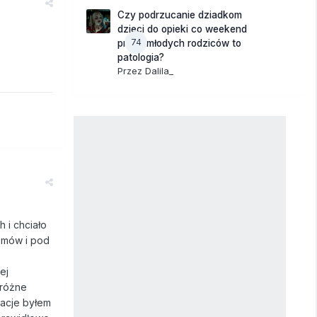
Czy podrzucanie dziadkom
dzieci do opieki co weekend
74
przez młodych rodziców to
patologia?
Przez
Dalila_
 i chciało
lemów i pod
ej
 różne
kacje byłem