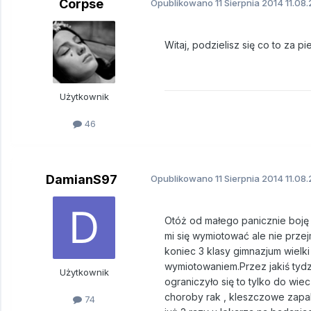
Corpse
Opublikowano
11 Sierpnia 2014
11.08.
Witaj, podzielisz się co to za 
Użytkownik
46
DamianS97
Opublikowano
11 Sierpnia 2014
11.08.
Otóż od małego panicznie boję 
mi się wymiotować ale nie prze
koniec 3 klasy gimnazjum wielki 
wymiotowaniem.Przez jakiś tydz
Użytkownik
ograniczyło się to tylko do w
choroby rak , kleszczowe zapal
74