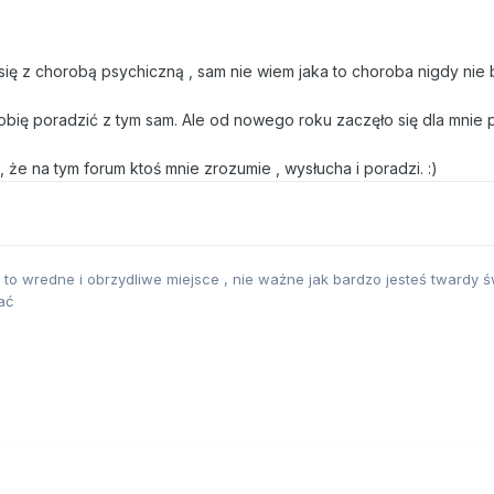
ię z chorobą psychiczną , sam nie wiem jaka to choroba nigdy nie 
ię poradzić z tym sam. Ale od nowego roku zaczęło się dla mnie p
, że na tym forum ktoś mnie zrozumie , wysłucha i poradzi. :)
, to wredne i obrzydliwe miejsce , nie ważne jak bardzo jesteś twardy św
ać