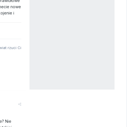
 prawidłowe
ernecie nowe
ojenie i
iat rzuci Ci
ce? Nie