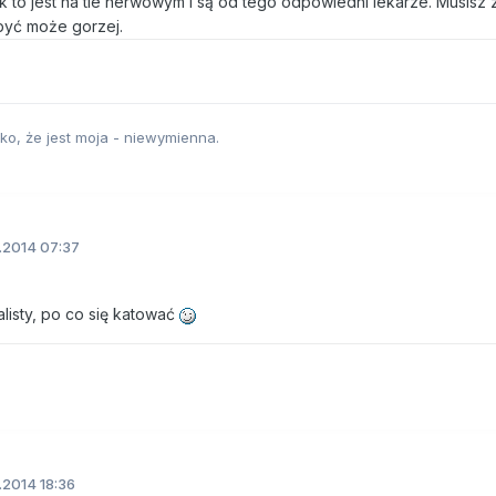
k to jest na tle nerwowym i są od tego odpowiedni lekarze. Musisz z
być może gorzej.
lko, że jest moja - niewymienna.
.2014 07:37
listy, po co się katować
.2014 18:36