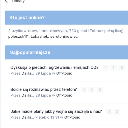
Tematy
Kto jest online?
3 użytkowników, 1 anonimowych, 733 gości
(Zobacz pełną listę)
poleszuk111
Lukashek
serotoninowiec
Najpopularniejsze
Dyskusja o piecach, ogrzewaniu i emisjach CO2
1
2
3
Przez
Dalila_
,
29 Lipca
w
Off-topic
Boicie się rozmawiać przez telefon?
1
2
3
Przez
Dalila_
,
28 Lipca
w
Off-topic
Jakie macie plany jakby wojna się zaczęła u nas?
1
2
Przez
Dalila_
,
Piątek o 13:31
w
Off-topic