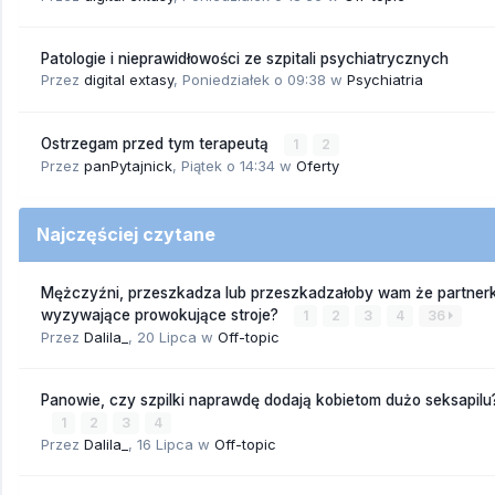
Patologie i nieprawidłowości ze szpitali psychiatrycznych
Przez
digital extasy
,
Poniedziałek o 09:38
w
Psychiatria
Ostrzegam przed tym terapeutą
1
2
Przez
panPytajnick
,
Piątek o 14:34
w
Oferty
Najczęściej czytane
Mężczyźni, przeszkadza lub przeszkadzałoby wam że partnerk
wyzywające prowokujące stroje?
1
2
3
4
36
Przez
Dalila_
,
20 Lipca
w
Off-topic
Panowie, czy szpilki naprawdę dodają kobietom dużo seksapilu
1
2
3
4
Przez
Dalila_
,
16 Lipca
w
Off-topic