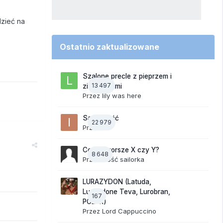
dzieć na
Ostatnio zaktualizowane
Szalone precle z pieprzem i
13 497
ziemniakami
Przez
lily was here
Samotność
22 979
Przez
ixi
Co jest gorsze X czy Y?
8 648
Przez Gość sailorka
LURAZYDON (Latuda,
Lurasidone Teva, Lurobran,
167
POLUR)
Przez
Lord Cappuccino