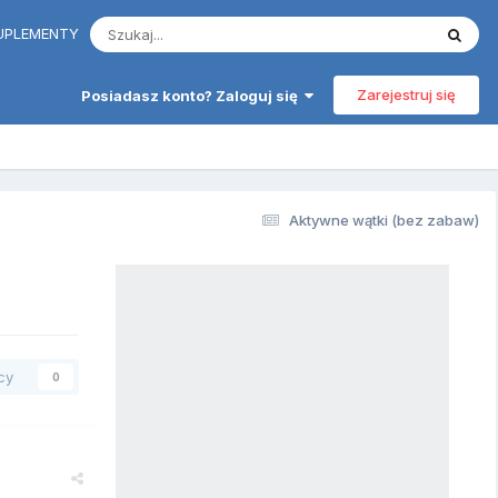
 SUPLEMENTY
Zarejestruj się
Posiadasz konto? Zaloguj się
Aktywne wątki (bez zabaw)
cy
0