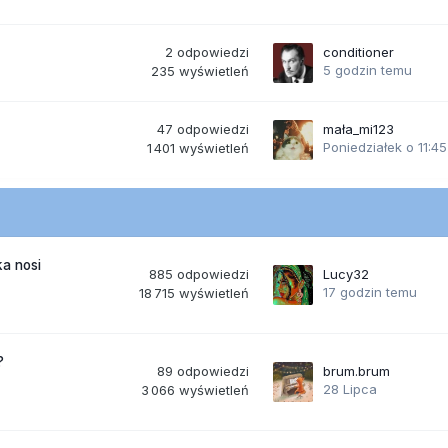
2
odpowiedzi
conditioner
5 godzin temu
235
wyświetleń
47
odpowiedzi
mała_mi123
Poniedziałek o 11:45
1 401
wyświetleń
a nosi
885
odpowiedzi
Lucy32
17 godzin temu
18 715
wyświetleń
?
89
odpowiedzi
brum.brum
28 Lipca
3 066
wyświetleń