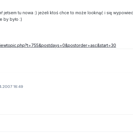
 jetsem tu nowa :) jeżeli ktoś chce to może looknąć i się wypowie
e by było :)
/viewtopic.php?t=755&postdays=0&postorder=asc&start=30
4.2007 16:49