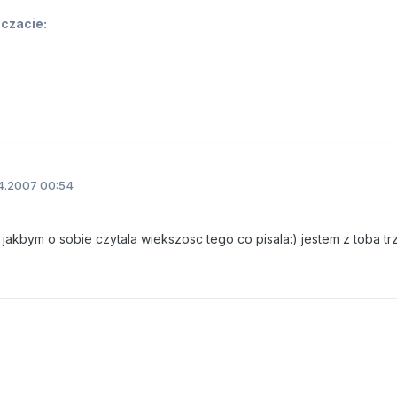
 czacie:
4.2007 00:54
k jakbym o sobie czytala wiekszosc tego co pisala:) jestem z toba tr