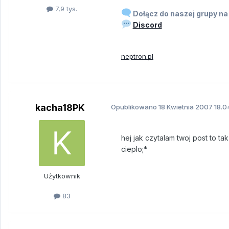
7,9 tys.
Dołącz do naszej grupy na
Discord
neptron.pl
kacha18PK
Opublikowano
18 Kwietnia 2007
18.0
hej jak czytalam twoj post to ta
cieplo;*
Użytkownik
83