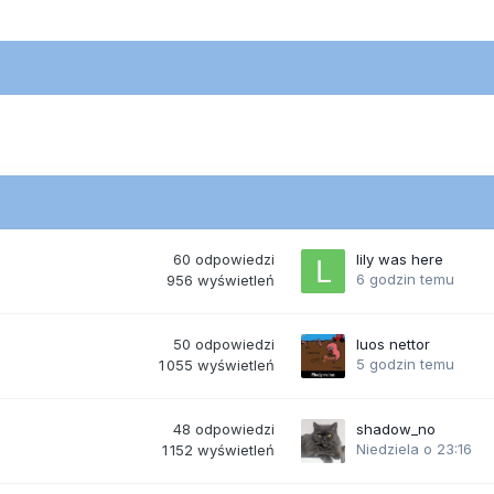
60
odpowiedzi
lily was here
6 godzin temu
956
wyświetleń
50
odpowiedzi
luos nettor
5 godzin temu
1 055
wyświetleń
48
odpowiedzi
shadow_no
Niedziela o 23:16
1 152
wyświetleń