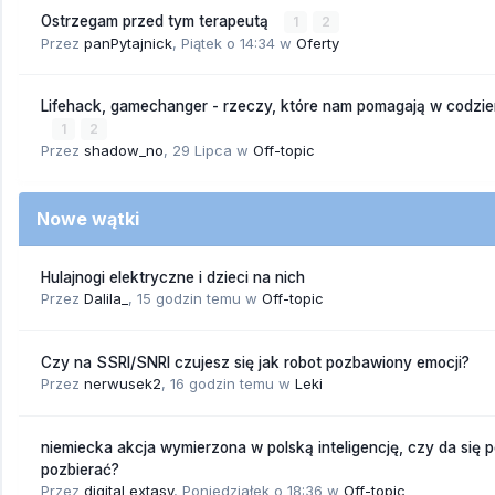
Ostrzegam przed tym terapeutą
1
2
Przez
panPytajnick
,
Piątek o 14:34
w
Oferty
Lifehack, gamechanger - rzeczy, które nam pomagają w codzi
1
2
Przez
shadow_no
,
29 Lipca
w
Off-topic
Nowe wątki
Hulajnogi elektryczne i dzieci na nich
Przez
Dalila_
,
15 godzin temu
w
Off-topic
Czy na SSRI/SNRI czujesz się jak robot pozbawiony emocji?
Przez
nerwusek2
,
16 godzin temu
w
Leki
niemiecka akcja wymierzona w polską inteligencję, czy da się 
pozbierać?
Przez
digital extasy
,
Poniedziałek o 18:36
w
Off-topic