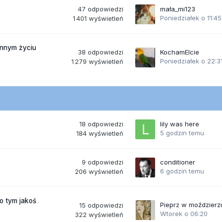
47
odpowiedzi
mała_mi123
Poniedziałek o 11:45
1 401
wyświetleń
ennym życiu
38
odpowiedzi
KochamElcie
Poniedziałek o 22:3
1 279
wyświetleń
18
odpowiedzi
lily was here
5 godzin temu
184
wyświetleń
9
odpowiedzi
conditioner
6 godzin temu
206
wyświetleń
po tym jakoś
Pieprz w moździerz
15
odpowiedzi
Wtorek o 06:20
322
wyświetleń