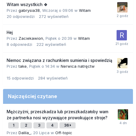
Witam wszystkich 🍀
Przez
gabrysia38
,
Wczoraj o 09:06
w
Witam
20
odpowiedzi
272
wyświetleń
Hej
Przez
Zaciekawion
,
Piątek o 20:39
w
Witam
8
odpowiedzi
222
wyświetleń
Niemoc związana z rachunkiem sumienia i spowiedzią
Przez
take
,
Piątek o 14:34
w
Nerwica natręctw
15
odpowiedzi
284
wyświetleń
Najczęściej czytane
Mężczyźni, przeszkadza lub przeszkadzałoby wam
że partnerka nosi wyzywające prowokujące stroje?
1
2
3
4
36
Przez
Dalila_
,
20 Lipca
w
Off-topic