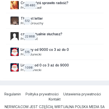
Co Wam dziś sprawiło radość?
36 480
Przez
Konrad!
The last letter
512
Przez
Grouchy
czego aktualnie słuchasz?
22 868
Przez Gość
Liczymy od 9000 co 3 aż do 0
515
Przez
Jurecki
Liczymy od 0 co 3 aż do 9000
1 098
Przez
Jurecki
Regulamin
Polityka prywatności
Ustawienia prywatności
Kontakt
NERWICA.COM JEST CZĘŚCIĄ WIRTUALNA POLSKA MEDIA SA