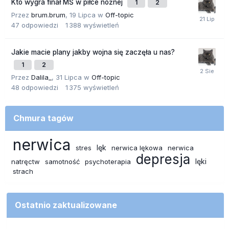
Kto wygra finał MŚ w piłce nożnej
1
2
Przez
brum.brum
,
19 Lipca
w
Off-topic
47
odpowiedzi
1 388
wyświetleń
Jakie macie plany jakby wojna się zaczęła u nas?
1
2
Przez
Dalila_
,
31 Lipca
w
Off-topic
48
odpowiedzi
1 375
wyświetleń
Chmura tagów
nerwica
lęk
stres
nerwica lękowa
nerwica
depresja
lęki
natręctw
samotność
psychoterapia
strach
Ostatnio zaktualizowane