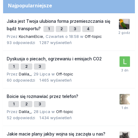
Najpopularniejsze
Jaka jest Twoja ulubiona forma przemieszczania się
bądź transportu?
1
2
3
4
Przez
KochamElcie
,
Czwartek o 18:58
w
Off-topic
93
odpowiedzi
1 287
wyświetleń
Dyskusja o piecach, ogrzewaniu i emisjach CO2
1
2
3
Przez
Dalila_
,
29 Lipca
w
Off-topic
60
odpowiedzi
1 465
wyświetleń
Boicie się rozmawiać przez telefon?
1
2
3
Przez
Dalila_
,
28 Lipca
w
Off-topic
52
odpowiedzi
1 434
wyświetleń
Jakie macie plany jakby wojna się zaczęła u nas?