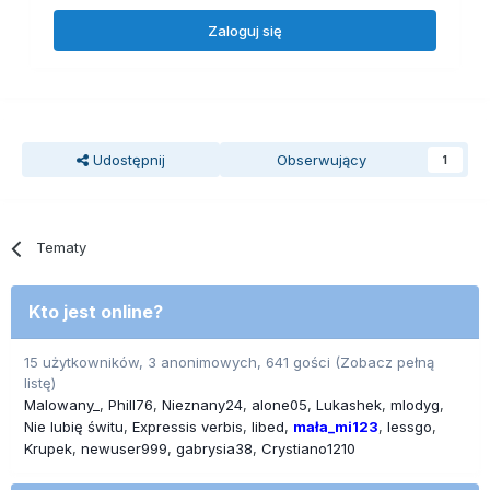
Zaloguj się
Udostępnij
Obserwujący
1
Tematy
Kto jest online?
15 użytkowników, 3 anonimowych, 641 gości
(Zobacz pełną
listę)
Malowany_
Phill76
Nieznany24
alone05
Lukashek
mlodyg
Nie lubię świtu
Expressis verbis
libed
mała_mi123
lessgo
Krupek
newuser999
gabrysia38
Crystiano1210