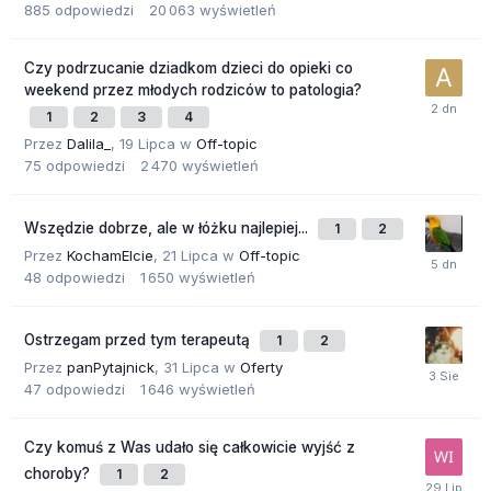
885
odpowiedzi
20 063
wyświetleń
Czy podrzucanie dziadkom dzieci do opieki co
weekend przez młodych rodziców to patologia?
1
2
3
4
Przez
Dalila_
,
19 Lipca
w
Off-topic
75
odpowiedzi
2 470
wyświetleń
Wszędzie dobrze, ale w łóżku najlepiej...
1
2
Przez
KochamElcie
,
21 Lipca
w
Off-topic
48
odpowiedzi
1 650
wyświetleń
Ostrzegam przed tym terapeutą
1
2
Przez
panPytajnick
,
31 Lipca
w
Oferty
47
odpowiedzi
1 646
wyświetleń
Czy komuś z Was udało się całkowicie wyjść z
choroby?
1
2