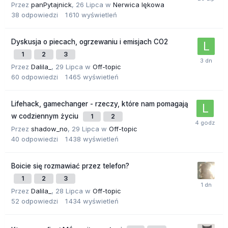
Przez
panPytajnick
,
26 Lipca
w
Nerwica lękowa
38
odpowiedzi
1 610
wyświetleń
Dyskusja o piecach, ogrzewaniu i emisjach CO2
1
2
3
Przez
Dalila_
,
29 Lipca
w
Off-topic
60
odpowiedzi
1 465
wyświetleń
Lifehack, gamechanger - rzeczy, które nam pomagają
w codziennym życiu
1
2
Przez
shadow_no
,
29 Lipca
w
Off-topic
40
odpowiedzi
1 438
wyświetleń
Boicie się rozmawiać przez telefon?
1
2
3
Przez
Dalila_
,
28 Lipca
w
Off-topic
52
odpowiedzi
1 434
wyświetleń