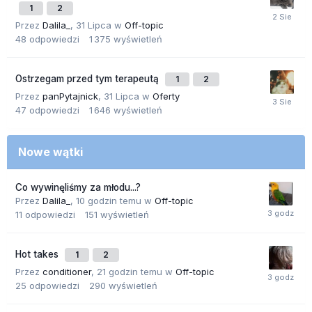
1
2
Przez
Dalila_
,
31 Lipca
w
Off-topic
48
odpowiedzi
1 375
wyświetleń
Ostrzegam przed tym terapeutą
1
2
Przez
panPytajnick
,
31 Lipca
w
Oferty
47
odpowiedzi
1 646
wyświetleń
Nowe wątki
Co wywinęliśmy za młodu...?
Przez
Dalila_
,
10 godzin temu
w
Off-topic
11
odpowiedzi
151
wyświetleń
Hot takes
1
2
Przez
conditioner
,
21 godzin temu
w
Off-topic
25
odpowiedzi
290
wyświetleń