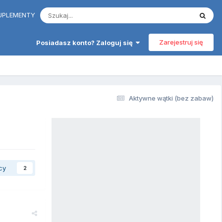
 SUPLEMENTY
Zarejestruj się
Posiadasz konto? Zaloguj się
Aktywne wątki (bez zabaw)
cy
2