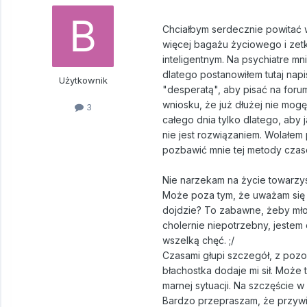
Chciałbym serdecznie powitać w
więcej bagażu życiowego i zet
inteligentnym. Na psychiatre mni
dlatego postanowiłem tutaj nap
Użytkownik
"desperatą", aby pisać na for
wniosku, że już dłużej nie mog
3
całego dnia tylko dlatego, aby 
nie jest rozwiązaniem. Wolałem p
pozbawić mnie tej metody czaso
Nie narzekam na życie towarzy
Może poza tym, że uważam się z
dojdzie? To zabawne, żeby młody 
cholernie niepotrzebny, jestem c
wszelką chęć. ;/
Czasami głupi szczegół, z pozor
błachostka dodaje mi sił. Może 
marnej sytuacji. Na szczęście 
Bardzo przepraszam, że przywit