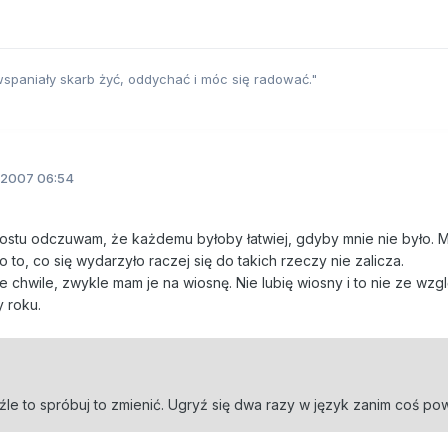
 wspaniały skarb żyć, oddychać i móc się radować."
.2007 06:54
prostu odczuwam, że każdemu byłoby łatwiej, gdyby mnie nie było. M
o to, co się wydarzyło raczej się do takich rzeczy nie zalicza.
 chwile, zwykle mam je na wiosnę. Nie lubię wiosny i to nie ze wzg
y roku.
ym źle to spróbuj to zmienić. Ugryź się dwa razy w język zanim coś po