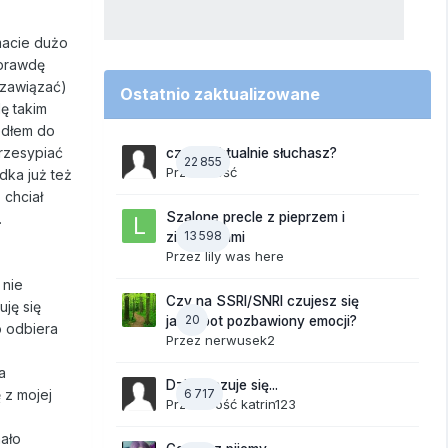
macie dużo
aprawdę
m zawiązać)
Ostatnio zaktualizowane
ę takim
edłem do
przesypiać
czego aktualnie słuchasz?
22 855
Przez Gość
dka już też
 chciał
Szalone precle z pieprzem i
.
13 598
ziemniakami
Przez
lily was here
 nie
Czy na SSRI/SNRI czujesz się
uję się
20
jak robot pozbawiony emocji?
o odbiera
Przez
nerwusek2
a
Dzisiaj czuje się...
 z mojej
6 717
Przez Gość katrin123
mało