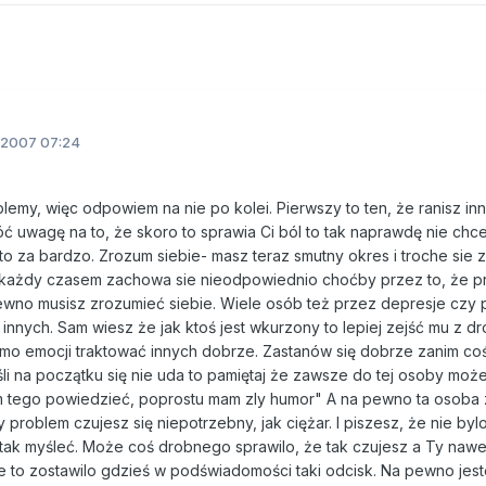
.2007 07:24
blemy, więc odpowiem na nie po kolei. Pierwszy to ten, że ranisz in
óć uwagę na to, że skoro to sprawia Ci ból to tak naprawdę nie chc
a to za bardzo. Zrozum siebie- masz teraz smutny okres i troche sie 
każdy czasem zachowa sie nieodpowiednio choćby przez to, że pr
ewno musisz zrozumieć siebie. Wiele osób też przez depresje czy
nnych. Sam wiesz że jak ktoś jest wkurzony to lepiej zejść mu z dr
mimo emocji traktować innych dobrze. Zastanów się dobrze zanim coś
śli na początku się nie uda to pamiętaj że zawsze do tej osoby moż
em tego powiedzieć, poprostu mam zly humor" A na pewno ta osoba 
y problem czujesz się niepotrzebny, jak ciężar. I piszesz, że nie byl
 tak myśleć. Może coś drobnego sprawilo, że tak czujesz a Ty nawe
e to zostawilo gdzieś w podświadomości taki odcisk. Na pewno jes