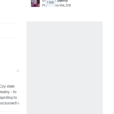
Co teraz pijemy
1 109
Przez
Priscilla_126
 Czy stało
mutny - to
 spróbuj to
uczuciach i