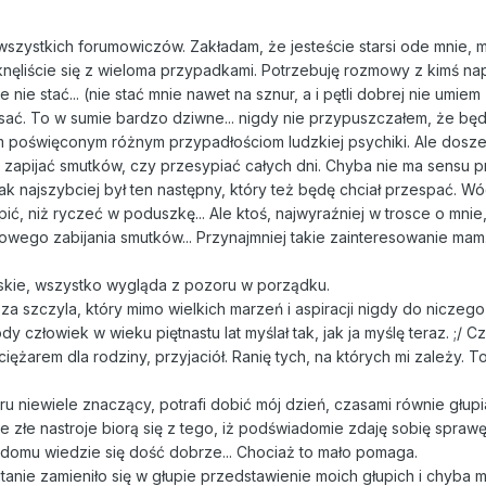
szystkich forumowiczów. Zakładam, że jesteście starsi ode mnie, 
knęliście się z wieloma przypadkami. Potrzebuję rozmowy z kimś n
e nie stać... (nie stać mnie nawet na sznur, a i pętli dobrej nie umie
isać. To w sumie bardzo dziwne... nigdy nie przypuszczałem, że będ
um poświęconym różnym przypadłościom ludzkiej psychiki. Ale dosz
ę zapijać smutków, czy przesypiać całych dni. Chyba nie ma sensu 
jak najszybciej był ten następny, który też będę chciał przespać. Wó
ić, niż ryczeć w poduszkę... Ale ktoś, najwyraźniej w trosce o mnie,
wego zabijania smutków... Przynajmniej takie zainteresowanie mam
skie, wszystko wygląda z pozoru w porządku.
a szczyla, który mimo wielkich marzeń i aspiracji nigdy do niczego
człowiek w wieku piętnastu lat myślał tak, jak ja myślę teraz. ;/ Cz
iężarem dla rodziny, przyjaciół. Ranię tych, na których mi zależy. T
u niewiele znaczący, potrafi dobić mój dzień, czasami równie głupi
te złe nastroje biorą się z tego, iż podświadomie zdaję sobię sprawę
w domu wiedzie się dość dobrze... Chociaż to mało pomaga.
anie zamieniło się w głupie przedstawienie moich głupich i chyba 