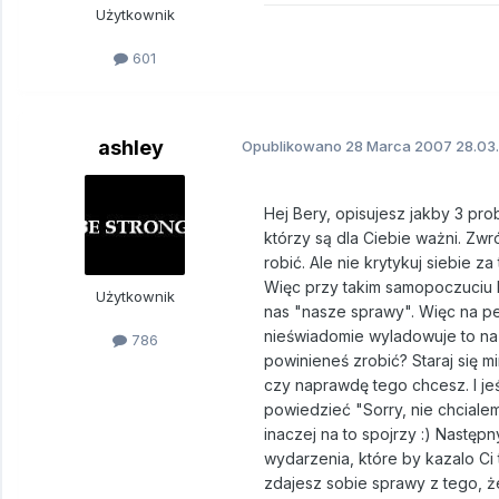
Użytkownik
601
ashley
Opublikowano
28 Marca 2007
28.03
Hej Bery, opisujesz jakby 3 pro
którzy są dla Ciebie ważni. Zwr
robić. Ale nie krytykuj siebie z
Więc przy takim samopoczuciu 
Użytkownik
nas "nasze sprawy". Więc na p
nieświadomie wyladowuje to na i
786
powinieneś zrobić? Staraj się 
czy naprawdę tego chcesz. I je
powiedzieć "Sorry, nie chcial
inaczej na to spojrzy :) Następn
wydarzenia, które by kazalo Ci
zdajesz sobie sprawy z tego, ż