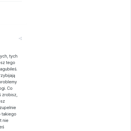
nych, tych
esz tego
zagubileś.
zybijają
 problemy
ogi. Co
 zrobisz,
esz
zupelnie
o takiego
t nie
teś