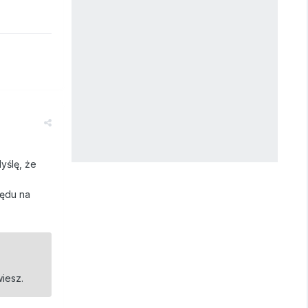
yślę, że
lędu na
wiesz.