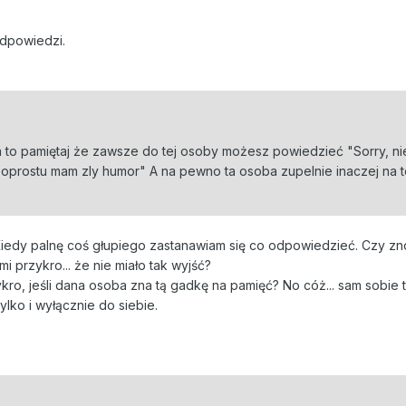
odpowiedzi.
uda to pamiętaj że zawsze do tej osoby możesz powiedzieć "Sorry, ni
oprostu mam zly humor" A na pewno ta osoba zupelnie inaczej na t
 Kiedy palnę coś głupiego zastanawiam się co odpowiedzieć. Czy z
i przykro... że nie miało tak wyjść?
kro, jeśli dana osoba zna tą gadkę na pamięć? No cóż... sam sobie 
lko i wyłącznie do siebie.