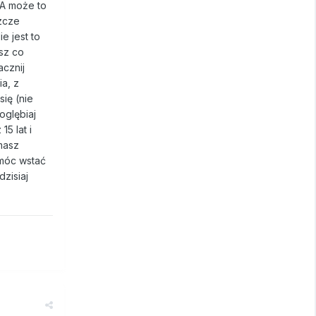
 A może to
szcze
e jest to
sz co
acznij
ia, z
ię (nie
oglębiaj
5 lat i
masz
emóc wstać
zisiaj