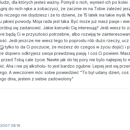
udzi, dla których jesteś ważny. Pomyśl o nich, wymień ich po kolei.
ągnij do nich ręke a zobaczysz, że zacznie im na Tobie zależeć je
o niczego nie dojdziesz i że to dziwne, że 15 latek ma takie myśli. Ni
jakieś powody. Moja rada jest taka. Być może już masz pasje i wie
 spróbuj się zastanowić. Jakie kierunki Cię interesują? Jeśli wiesz to z
re będą Ci w przyszlości potrzebne, albo rozwijaj te zainteresowan
ść. Jeśli jeszcze nie wiesz tego to poprostu rób dużo rzeczy, ucz s
tylko to da Ci poczucie, że możesz do czegoś w życiu dojść) i p
e dopiero odkryjesz swoja prawdziwą pasję. I coś Ci powiem. Masz 1
rzed Tobą cale życie. Nawte jak do tej pory nie bylo najlepiej to 
. Aha i nie pij alkoholu- to jest bardzo zgubne. Lepiej jest się prz
wego. A wieczorem móc sobie powiedzieć "To byl udany dzień, coś d
ego dnia, jestem z siebie zadowolony"
2007 08:16