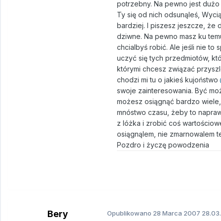
potrzebny. Na pewno jest dużo l
Ty się od nich odsunąleś, Wyci
bardziej. I piszesz jeszcze, że d
dziwne. Na pewno masz ku temu 
chcialbyś robić. Ale jeśli nie to
uczyć się tych przedmiotów, któ
którymi chcesz związać przyszlo
chodzi mi tu o jakieś kujoństwo
swoje zainteresowania. Być moż
możesz osiągnąć bardzo wiele, p
mnóstwo czasu, żeby to naprawić
z lóżka i zrobić coś wartościo
osiągnąlem, nie zmarnowalem t
Pozdro i życzę powodzenia
Bery
Opublikowano
28 Marca 2007
28.03.