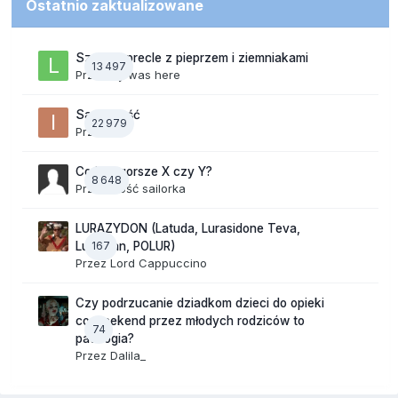
Ostatnio zaktualizowane
Szalone precle z pieprzem i ziemniakami
13 497
Przez
lily was here
Samotność
22 979
Przez
ixi
Co jest gorsze X czy Y?
8 648
Przez Gość sailorka
LURAZYDON (Latuda, Lurasidone Teva,
167
Lurobran, POLUR)
Przez
Lord Cappuccino
Czy podrzucanie dziadkom dzieci do opieki
co weekend przez młodych rodziców to
74
patologia?
Przez
Dalila_