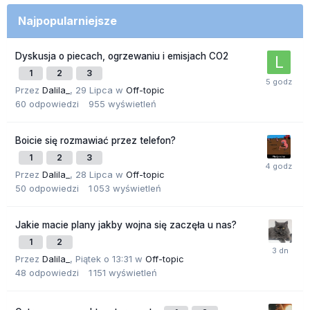
Najpopularniejsze
Dyskusja o piecach, ogrzewaniu i emisjach CO2
1
2
3
Przez
Dalila_
,
29 Lipca
w
Off-topic
60
odpowiedzi
955
wyświetleń
Boicie się rozmawiać przez telefon?
1
2
3
Przez
Dalila_
,
28 Lipca
w
Off-topic
50
odpowiedzi
1 053
wyświetleń
Jakie macie plany jakby wojna się zaczęła u nas?
1
2
Przez
Dalila_
,
Piątek o 13:31
w
Off-topic
48
odpowiedzi
1 151
wyświetleń