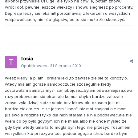
alkohol przyniesie Ci ulge, ale tylko na chwile, potem znowu
wróci dół, pewnie jeszcze wiekszy i znowu siegniesz po procenty.
Depresje leczy sie lekami!! porozmawiaj z lekarzem o wszystkich
watpliwościach, nie rób głupstw, bo to sie może źle skończyć.
tosia
Opublikowano
31 Sierpnia 2010
wiesz kiedy ja pilam i bralam leki ,to zawsze zle sie to konczylo.
wtedy mialam gorsze samopoczucie,szczegulnie kiedy
zostawalam sama ,a mysli samobojcze....bylam odwazniejsza,dwa
razy probowalam sie otruc ale komus chyba bardzo zalezalo
zebym zyla.dzisaj radze sobie bez lekow ale czasem jest mi
bardzo ciezko,czuje ze jestem ''inna'' niz moi znajomi ale mam
juz swoja rodzine i tylko dla nich staram sie nie poddawac.ale nie
wiem co by bylo gdybym ich nie miala,albo nie chce myslec ze
gdy bym wtedy umarla to mogla bym tego nie przezyc. rozumiem
wszystkich kto przezywa cos podobnego,ale choc bardzo bym