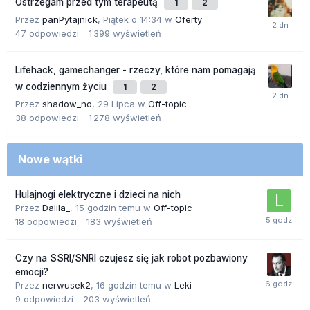
Ostrzegam przed tym terapeutą
1
2
Przez
panPytajnick
,
Piątek o 14:34
w
Oferty
47
odpowiedzi
1 399
wyświetleń
Lifehack, gamechanger - rzeczy, które nam pomagają
w codziennym życiu
1
2
Przez
shadow_no
,
29 Lipca
w
Off-topic
38
odpowiedzi
1 278
wyświetleń
Nowe wątki
Hulajnogi elektryczne i dzieci na nich
Przez
Dalila_
,
15 godzin temu
w
Off-topic
18
odpowiedzi
183
wyświetleń
Czy na SSRI/SNRI czujesz się jak robot pozbawiony
emocji?
Przez
nerwusek2
,
16 godzin temu
w
Leki
9
odpowiedzi
203
wyświetleń