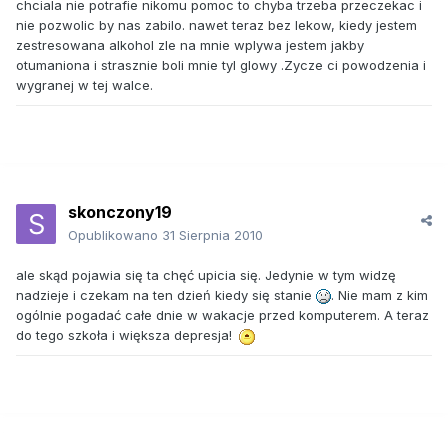
chciala nie potrafie nikomu pomoc to chyba trzeba przeczekac i
nie pozwolic by nas zabilo. nawet teraz bez lekow, kiedy jestem
zestresowana alkohol zle na mnie wplywa jestem jakby
otumaniona i strasznie boli mnie tyl glowy .Zycze ci powodzenia i
wygranej w tej walce.
skonczony19
Opublikowano
31 Sierpnia 2010
ale skąd pojawia się ta chęć upicia się. Jedynie w tym widzę
nadzieje i czekam na ten dzień kiedy się stanie
. Nie mam z kim
ogólnie pogadać całe dnie w wakacje przed komputerem. A teraz
do tego szkoła i większa depresja!