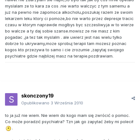
myslalam ze to kara za cos .nie warto walczyc z tym samemu a
juz na pewno nie zapomoca alkocholu,poszukaj razem ze swoim
lekarzem leku ktory ci pomoze,bo nie warto przez depresje tracic
czasu w ktorym naprawde moglbys byc szczesliwy.ja w to wierze
bo walcze a ty daj sobie szanse.mowisz ze nie masz z kim
pogadac ,ja tez tak myslalm . ale uwierz jest nas wielu tylko
dobrze to ukrywamy,moze sprobuj terapii tam mozesz poznac
kogos kto przezywa to samo i cie zrozumie ,zapytaj swojego
psychiatre gdzie najblizej masz na terapie.pozdrawiam.
skonczony19
Opublikowano
3 Września 2010
to ja już nie wiem. Nie wiem do kogo mam się zwrócić o pomoc.
Co może poradzić psychiatra? Tzn jak go zapytać żeby mi polecił
.