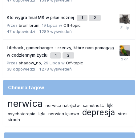
47
odpowiedzi
1 399
wyświetleń
Kto wygra finał MŚ w piłce nożnej
1
2
Przez
brum.brum
,
19 Lipca
w
Off-topic
47
odpowiedzi
1 289
wyświetleń
Lifehack, gamechanger - rzeczy, które nam pomagają
w codziennym życiu
1
2
Przez
shadow_no
,
29 Lipca
w
Off-topic
38
odpowiedzi
1 278
wyświetleń
Chmura tagów
nerwica
lęk
nerwica natręctw
samotność
depresja
lęki
psychoterapia
nerwica lękowa
stres
strach