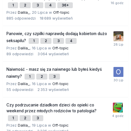
1
2
3
4
36
Przez
Dalila_
,
20 Lipca
w
Off-topic
885
odpowiedzi
18 689
wyświetleń
Panowie, czy szpilki naprawdę dodają kobietom dużo
seksapilu?
1
2
3
4
Przez
Dalila_
,
16 Lipca
w
Off-topic
89
odpowiedzi
3 064
wyświetleń
Naiwność - masz się za naiwnego lub byłeś kiedyś
naiwny?
1
2
3
Przez
Dalila_
,
16 Lipca
w
Off-topic
55
odpowiedzi
2 353
wyświetleń
Czy podrzucanie dziadkom dzieci do opieki co
weekend przez młodych rodziców to patologia?
1
2
3
Przez
Dalila_
,
19 Lipca
w
Off-topic