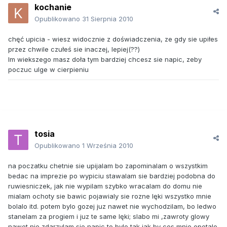
kochanie
Opublikowano
31 Sierpnia 2010
chęć upicia - wiesz widocznie z doświadczenia, ze gdy sie upiłes
przez chwile czułeś sie inaczej, lepiej(??)
Im wiekszego masz doła tym bardziej chcesz sie napic, zeby
poczuc ulge w cierpieniu
tosia
Opublikowano
1 Września 2010
na poczatku chetnie sie upijalam bo zapominalam o wszystkim
bedac na imprezie po wypiciu stawalam sie bardziej podobna do
ruwiesniczek, jak nie wypilam szybko wracalam do domu nie
mialam ochoty sie bawic pojawialy sie rozne lęki wszystko mnie
bolalo itd. potem bylo gozej juz nawet nie wychodzilam, bo ledwo
stanelam za progiem i juz te same lęki; slabo mi ,zawroty glowy
nawet nie zdarzylam sie napic,to bylo tak jak by cos mnie opetalo