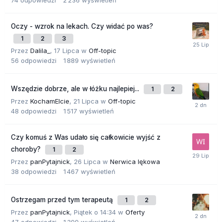
74
odpowiedzi
2 236
wyświetleń
Oczy - wzrok na lekach. Czy widać po was?
1
2
3
Przez
Dalila_
,
17 Lipca
w
Off-topic
56
odpowiedzi
1 889
wyświetleń
Wszędzie dobrze, ale w łóżku najlepiej...
1
2
Przez
KochamElcie
,
21 Lipca
w
Off-topic
48
odpowiedzi
1 517
wyświetleń
Czy komuś z Was udało się całkowicie wyjść z
choroby?
1
2
Przez
panPytajnick
,
26 Lipca
w
Nerwica lękowa
38
odpowiedzi
1 467
wyświetleń
Ostrzegam przed tym terapeutą
1
2
Przez
panPytajnick
,
Piątek o 14:34
w
Oferty