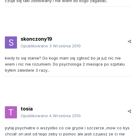
czuje się taki zdołowany i nie wiem do kogo zagadać.
skonczony19
Opublikowano
3 Września 2010
kiedy to się stanie? Do kogo mam się zgłosić bo ja już nic nie
wiem i nic nie rozumiem. Do psychologa 2 miesiące po szpitalu
byłem zaledwie 3 razy...
tosia
Opublikowano
4 Września 2010
pytaj psychiatre o wszystko co cie gryzie i szczerze ,mow co bys
chciał .on jest od tego zeby ci pomoc ale jesli czujesz ze ci nie