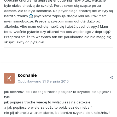
Obecnie choruje na depresję endogenną. Niby przez wakacje
było ok(bo chodzę do szkoly). Poruszałem się często po za
domem. Ale to było samotnie. Do psychologa chodzę ale wizyty są
bardzo rzadko
psychiatra zapisuje drogie leki ale i tak mam
myśli samobójcze. Przede wszystkim mam ochotę dużo pić
alkoholu. Albo mam ochotę napić się i zjeść psychotropy:( Mam
teraz właśnie pytanie czy alkohol ma coś wspólnego z depresją?
Przepraszam że to wszystko tak nie poukładane ale nie mogę się
skupić jakby co pytajcie!
kochanie
Opublikowano
31 Sierpnia 2010
jak bierzesz leki i do tego troche popijesz to szybciej sie upijesz i
tyle
jak popijesz troche wiecej to wylądujesz na detoksie
a jak popijesz o wiele za dużo to pójdziesz do nieba :)
nie pij alkoholu w takim stanie, bo bardzo szybko sie uzależnisz!!