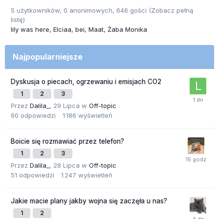
5 użytkowników, 0 anonimowych, 646 gości
(Zobacz pełną
listę)
lily was here
Elciaa
bei
Maat
Żaba Monika
Najpopularniejsze
Dyskusja o piecach, ogrzewaniu i emisjach CO2
1
2
3
Przez
Dalila_
,
29 Lipca
w
Off-topic
60
odpowiedzi
1 186
wyświetleń
Boicie się rozmawiać przez telefon?
1
2
3
Przez
Dalila_
,
28 Lipca
w
Off-topic
51
odpowiedzi
1 247
wyświetleń
Jakie macie plany jakby wojna się zaczęła u nas?
1
2