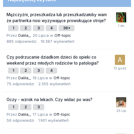
Mężczyźni, przeszkadza lub przeszkadzałoby wam
że partnerka nosi wyzywające prowokujące stroje?
1
2
3
4
36
Przez
Dalila_
,
20 Lipca
w
Off-topic
885
odpowiedzi
19 387
wyświetleń
Czy podrzucanie dziadkom dzieci do opieki co
weekend przez młodych rodziców to patologia?
1
2
3
4
Przez
Dalila_
,
19 Lipca
w
Off-topic
75
odpowiedzi
2 355
wyświetleń
Oczy - wzrok na lekach. Czy widać po was?
1
2
3
Przez
Dalila_
,
17 Lipca
w
Off-topic
56
odpowiedzi
1 901
wyświetleń