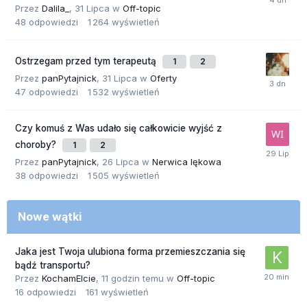
Przez
Dalila_
,
31 Lipca
w
Off-topic
48
odpowiedzi
1 264
wyświetleń
Ostrzegam przed tym terapeutą
1
2
Przez
panPytajnick
,
31 Lipca
w
Oferty
47
odpowiedzi
1 532
wyświetleń
Czy komuś z Was udało się całkowicie wyjść z
choroby?
1
2
Przez
panPytajnick
,
26 Lipca
w
Nerwica lękowa
38
odpowiedzi
1 505
wyświetleń
Nowe wątki
Jaka jest Twoja ulubiona forma przemieszczania się
bądź transportu?
Przez
KochamElcie
,
11 godzin temu
w
Off-topic
16
odpowiedzi
161
wyświetleń