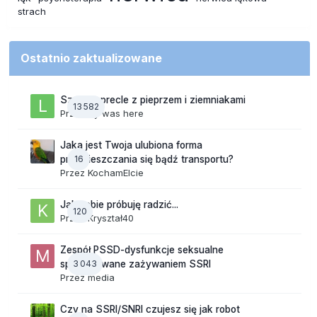
strach
Ostatnio zaktualizowane
Szalone precle z pieprzem i ziemniakami
13 582
Przez
lily was here
Jaka jest Twoja ulubiona forma
16
przemieszczania się bądź transportu?
Przez
KochamElcie
Jak sobie próbuję radzić...
120
Przez
Kryształ40
Zespół PSSD-dysfunkcje seksualne
3 043
spowodowane zażywaniem SSRI
Przez
media
Czy na SSRI/SNRI czujesz się jak robot