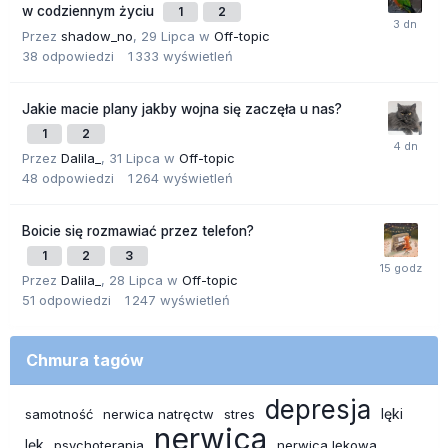
w codziennym życiu
1
2
Przez
shadow_no
,
29 Lipca
w
Off-topic
38
odpowiedzi
1 333
wyświetleń
Jakie macie plany jakby wojna się zaczęła u nas?
1
2
Przez
Dalila_
,
31 Lipca
w
Off-topic
48
odpowiedzi
1 264
wyświetleń
Boicie się rozmawiać przez telefon?
1
2
3
Przez
Dalila_
,
28 Lipca
w
Off-topic
51
odpowiedzi
1 247
wyświetleń
Chmura tagów
depresja
lęki
samotność
nerwica natręctw
stres
nerwica
lęk
psychoterapia
nerwica lękowa