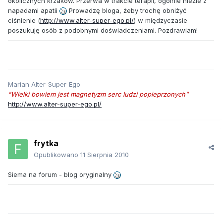
okolicznych krzaków. Przerwa w trakcie terapii, ogólnie nieźle z
napadami apatii
Prowadzę bloga, żeby trochę obniżyć
ciśnienie (
http://www.alter-super-ego.pl/
) w międzyczasie
poszukuję osób z podobnymi doświadczeniami. Pozdrawiam!
Marian Alter-Super-Ego
"Wielki bowiem jest magnetyzm serc ludzi popieprzonych"
http://www.alter-super-ego.pl/
frytka
Opublikowano
11 Sierpnia 2010
Siema na forum - blog oryginalny