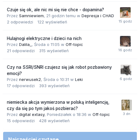
Czuje się ok, ale nic mi się nie chce - dopamina?
Przez
Samniewiem
,
21 godzin temu
w
Depresja i CHAD
2
odpowiedzi
122
wyświetleń
Hulajnogi elektryczne i dzieci na nich
Przez
Dalila_
,
Środa o 11:05
w
Off-topic
21
odpowiedzi
315
wyświetleń
Czy na SSRI/SNRI czujesz się jak robot pozbawiony
emocji?
Przez
nerwusek2
,
Środa o 10:31
w
Leki
17
odpowiedzi
393
wyświetleń
niemiecka akcja wymierzona w polską inteligencję,
czy da się po tym jakoś pozbierać?
Przez
digital extasy
,
Poniedziałek o 18:36
w
Off-topic
15
odpowiedzi
428
wyświetleń
Najczęściej czytane