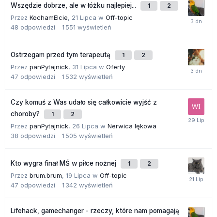
Wszędzie dobrze, ale w łóżku najlepiej...
1
2
Przez
KochamElcie
,
21 Lipca
w
Off-topic
48
odpowiedzi
1 551
wyświetleń
Ostrzegam przed tym terapeutą
1
2
Przez
panPytajnick
,
31 Lipca
w
Oferty
47
odpowiedzi
1 532
wyświetleń
Czy komuś z Was udało się całkowicie wyjść z
choroby?
1
2
Przez
panPytajnick
,
26 Lipca
w
Nerwica lękowa
38
odpowiedzi
1 505
wyświetleń
Kto wygra finał MŚ w piłce nożnej
1
2
Przez
brum.brum
,
19 Lipca
w
Off-topic
47
odpowiedzi
1 342
wyświetleń
Lifehack, gamechanger - rzeczy, które nam pomagają