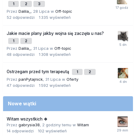
1
2
3
Przez
Dalila_
,
28 Lipca
w
Off-topic
52
odpowiedzi
1 335
wyświetleń
Jakie macie plany jakby wojna się zaczęła u nas?
1
2
Przez
Dalila_
,
31 Lipca
w
Off-topic
48
odpowiedzi
1 308
wyświetleń
Ostrzegam przed tym terapeutą
1
2
Przez
panPytajnick
,
31 Lipca
w
Oferty
47
odpowiedzi
1 592
wyświetleń
Nowe wątki
Witam wszystkich 🍀
Przez
gabrysia38
,
2 godziny temu
w
Witam
14
odpowiedzi
102
wyświetleń