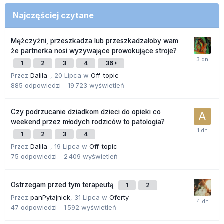
Najczęściej czytane
Mężczyźni, przeszkadza lub przeszkadzałoby wam
że partnerka nosi wyzywające prowokujące stroje?
1
2
3
4
36
Przez
Dalila_
,
20 Lipca
w
Off-topic
885
odpowiedzi
19 723
wyświetleń
Czy podrzucanie dziadkom dzieci do opieki co
weekend przez młodych rodziców to patologia?
1
2
3
4
Przez
Dalila_
,
19 Lipca
w
Off-topic
75
odpowiedzi
2 409
wyświetleń
Ostrzegam przed tym terapeutą
1
2
Przez
panPytajnick
,
31 Lipca
w
Oferty
47
odpowiedzi
1 592
wyświetleń