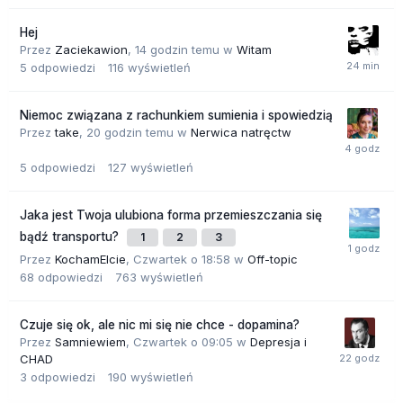
Hej
Przez
Zaciekawion
,
14 godzin temu
w
Witam
5
odpowiedzi
116
wyświetleń
Niemoc związana z rachunkiem sumienia i spowiedzią
Przez
take
,
20 godzin temu
w
Nerwica natręctw
5
odpowiedzi
127
wyświetleń
Jaka jest Twoja ulubiona forma przemieszczania się
bądź transportu?
1
2
3
Przez
KochamElcie
,
Czwartek o 18:58
w
Off-topic
68
odpowiedzi
763
wyświetleń
Czuje się ok, ale nic mi się nie chce - dopamina?
Przez
Samniewiem
,
Czwartek o 09:05
w
Depresja i
CHAD
3
odpowiedzi
190
wyświetleń