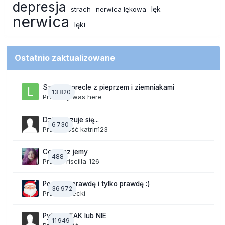
depresja
lęk
strach
nerwica lękowa
nerwica
lęki
Ostatnio zaktualizowane
Szalone precle z pieprzem i ziemniakami
13 820
Przez
lily was here
Dzisiaj czuje się...
6 730
Przez Gość katrin123
Co teraz jemy
488
Przez
Priscilla_126
Powiedz prawdę i tylko prawdę :)
36 972
Przez
Jurecki
Pytania TAK lub NIE
11 949