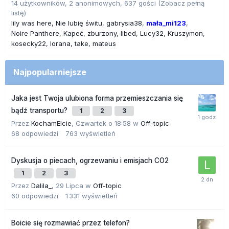
14 użytkowników, 2 anonimowych, 637 gości
(Zobacz pełną
listę)
lily was here
Nie lubię świtu
gabrysia38
mała_mi123
Noire Panthere
Kapeć
zburzony
libed
Lucy32
Kruszymon
kosecky22
lorana
take
mateus
Najpopularniejsze
Jaka jest Twoja ulubiona forma przemieszczania się
bądź transportu?
1
2
3
Przez
KochamElcie
,
Czwartek o 18:58
w
Off-topic
68
odpowiedzi
763
wyświetleń
Dyskusja o piecach, ogrzewaniu i emisjach CO2
1
2
3
Przez
Dalila_
,
29 Lipca
w
Off-topic
60
odpowiedzi
1 331
wyświetleń
Boicie się rozmawiać przez telefon?