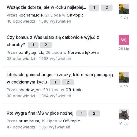
Wszędzie dobrze, ale w łóżku najlepiej...
1
2
Przez
KochamElcie
,
21 Lipca
w
Off-topic
48
odpowiedzi
1 586
wyświetleń
Czy komuś z Was udało się całkowicie wyjść z
choroby?
1
2
Przez
panPytajnick
,
26 Lipca
w
Nerwica lękowa
38
odpowiedzi
1 558
wyświetleń
Lifehack, gamechanger - rzeczy, które nam pomagają
w codziennym życiu
1
2
Przez
shadow_no
,
29 Lipca
w
Off-topic
38
odpowiedzi
1 364
wyświetleń
Kto wygra finał MŚ w piłce nożnej
1
2
Przez
brum.brum
,
19 Lipca
w
Off-topic
47
odpowiedzi
1 361
wyświetleń