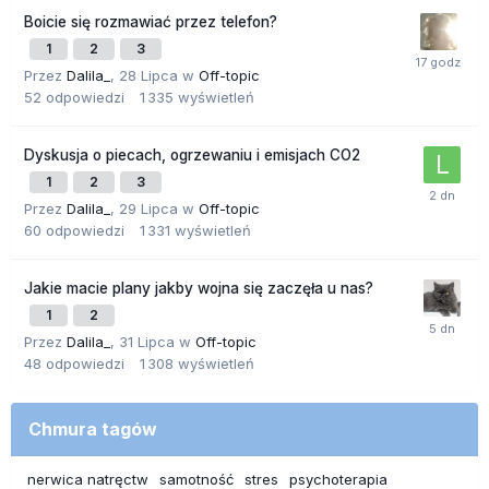
Boicie się rozmawiać przez telefon?
1
2
3
Przez
Dalila_
,
28 Lipca
w
Off-topic
52
odpowiedzi
1 335
wyświetleń
Dyskusja o piecach, ogrzewaniu i emisjach CO2
1
2
3
Przez
Dalila_
,
29 Lipca
w
Off-topic
60
odpowiedzi
1 331
wyświetleń
Jakie macie plany jakby wojna się zaczęła u nas?
1
2
Przez
Dalila_
,
31 Lipca
w
Off-topic
48
odpowiedzi
1 308
wyświetleń
Chmura tagów
nerwica natręctw
samotność
stres
psychoterapia