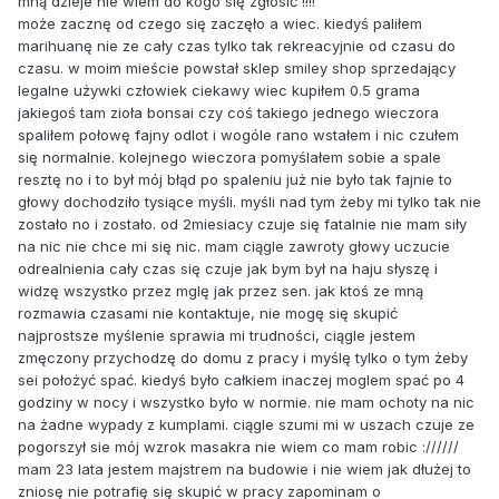
mną dzieje nie wiem do kogo się zgłosić !!!!
może zacznę od czego się zaczęło a wiec. kiedyś paliłem
marihuanę nie ze cały czas tylko tak rekreacyjnie od czasu do
czasu. w moim mieście powstał sklep smiley shop sprzedający
legalne używki człowiek ciekawy wiec kupiłem 0.5 grama
jakiegoś tam zioła bonsai czy coś takiego jednego wieczora
spaliłem połowę fajny odlot i wogóle rano wstałem i nic czułem
się normalnie. kolejnego wieczora pomyślałem sobie a spale
resztę no i to był mój błąd po spaleniu już nie było tak fajnie to
głowy dochodziło tysiące myśli. myśli nad tym żeby mi tylko tak nie
zostało no i zostało. od 2miesiacy czuje się fatalnie nie mam siły
na nic nie chce mi się nic. mam ciągle zawroty głowy uczucie
odrealnienia cały czas się czuje jak bym był na haju słyszę i
widzę wszystko przez mglę jak przez sen. jak ktoś ze mną
rozmawia czasami nie kontaktuje, nie mogę się skupić
najprostsze myślenie sprawia mi trudności, ciągle jestem
zmęczony przychodzę do domu z pracy i myślę tylko o tym żeby
sei położyć spać. kiedyś było całkiem inaczej moglem spać po 4
godziny w nocy i wszystko było w normie. nie mam ochoty na nic
na żadne wypady z kumplami. ciągle szumi mi w uszach czuje ze
pogorszył sie mój wzrok masakra nie wiem co mam robic ://////
mam 23 lata jestem majstrem na budowie i nie wiem jak dłużej to
zniosę nie potrafię się skupić w pracy zapominam o