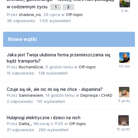
w codziennym życiu
1
2
Przez
shadow_no
,
29 Lipca
w
Off-topic
38
odpowiedzi
1 315
wyświetleń
Nowe wątki
Jaka jest Twoja ulubiona forma przemieszczania się
bądź transportu?
Przez
KochamElcie
,
5 godzin temu
w
Off-topic
15
odpowiedzi
138
wyświetleń
Czuje się ok, ale nic mi się nie chce - dopamina?
Przez
Samniewiem
,
14 godzin temu
w
Depresja i CHAD
2
odpowiedzi
115
wyświetleń
Hulajnogi elektryczne i dzieci na nich
Przez
Dalila_
,
Wczoraj o 11:05
w
Off-topic
21
odpowiedzi
290
wyświetleń