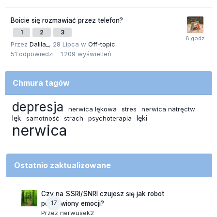
Boicie się rozmawiać przez telefon?
1
2
3
Przez
Dalila_
,
28 Lipca
w
Off-topic
51
odpowiedzi
1 209
wyświetleń
Chmura tagów
depresja
nerwica lękowa
stres
nerwica natręctw
lęk
lęki
samotność
strach
psychoterapia
nerwica
Ostatnio zaktualizowane
Czy na SSRI/SNRI czujesz się jak robot
17
pozbawiony emocji?
Przez
nerwusek2