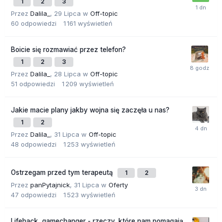
1
2
3
Przez
Dalila_
,
29 Lipca
w
Off-topic
60
odpowiedzi
1 161
wyświetleń
Boicie się rozmawiać przez telefon?
1
2
3
Przez
Dalila_
,
28 Lipca
w
Off-topic
51
odpowiedzi
1 209
wyświetleń
Jakie macie plany jakby wojna się zaczęła u nas?
1
2
Przez
Dalila_
,
31 Lipca
w
Off-topic
48
odpowiedzi
1 253
wyświetleń
Ostrzegam przed tym terapeutą
1
2
Przez
panPytajnick
,
31 Lipca
w
Oferty
47
odpowiedzi
1 523
wyświetleń
Lifehack, gamechanger - rzeczy, które nam pomagają