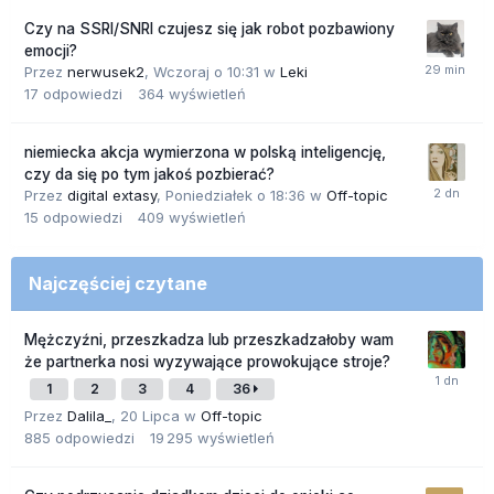
Czy na SSRI/SNRI czujesz się jak robot pozbawiony
emocji?
Przez
nerwusek2
,
Wczoraj o 10:31
w
Leki
17
odpowiedzi
364
wyświetleń
niemiecka akcja wymierzona w polską inteligencję,
czy da się po tym jakoś pozbierać?
Przez
digital extasy
,
Poniedziałek o 18:36
w
Off-topic
15
odpowiedzi
409
wyświetleń
Najczęściej czytane
Mężczyźni, przeszkadza lub przeszkadzałoby wam
że partnerka nosi wyzywające prowokujące stroje?
1
2
3
4
36
Przez
Dalila_
,
20 Lipca
w
Off-topic
885
odpowiedzi
19 295
wyświetleń