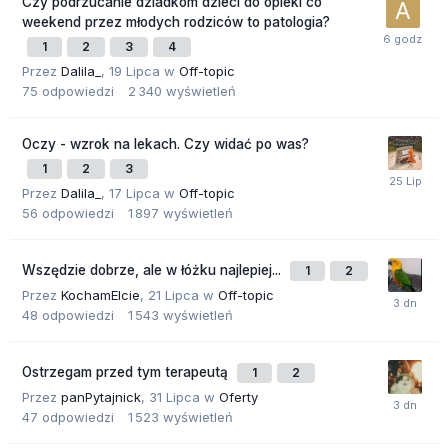
Czy podrzucanie dziadkom dzieci do opieki co
weekend przez młodych rodziców to patologia?
1
2
3
4
Przez
Dalila_
,
19 Lipca
w
Off-topic
75
odpowiedzi
2 340
wyświetleń
Oczy - wzrok na lekach. Czy widać po was?
1
2
3
Przez
Dalila_
,
17 Lipca
w
Off-topic
56
odpowiedzi
1 897
wyświetleń
Wszędzie dobrze, ale w łóżku najlepiej...
1
2
Przez
KochamElcie
,
21 Lipca
w
Off-topic
48
odpowiedzi
1 543
wyświetleń
Ostrzegam przed tym terapeutą
1
2
Przez
panPytajnick
,
31 Lipca
w
Oferty
47
odpowiedzi
1 523
wyświetleń