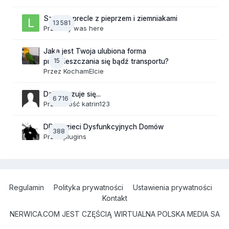
Szalone precle z pieprzem i ziemniakami
13 581
Przez
lily was here
Jaka jest Twoja ulubiona forma
15
przemieszczania się bądź transportu?
Przez
KochamElcie
Dzisiaj czuje się...
6 716
Przez Gość katrin123
DDD Dzieci Dysfunkcyjnych Domów
388
Przez
plugins
Regulamin
Polityka prywatności
Ustawienia prywatności
Kontakt
NERWICA.COM JEST CZĘŚCIĄ WIRTUALNA POLSKA MEDIA SA