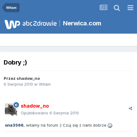
Witam
Nerwica.com
Dobry ;)
Przez
shadow_no
6 Sierpnia 2010
w
Witam
shadow_no
Opublikowano
6 Sierpnia 2010
ona3566
, witamy na forum :) Czuj się z nami dobrze