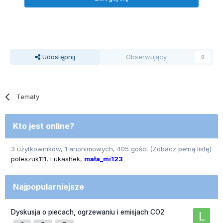
Udostępnij
Obserwujący
0
Tematy
Kto jest online?
3 użytkowników, 1 anonimowych, 405 gości
(Zobacz pełną listę)
poleszuk111
Lukashek
mała_mi123
Najpopularniejsze
Dyskusja o piecach, ogrzewaniu i emisjach CO2