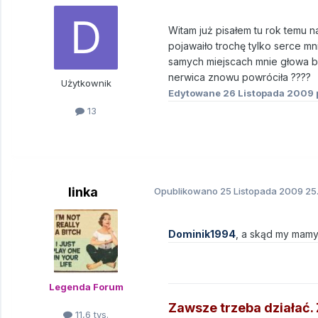
Witam już pisałem tu rok temu na
pojawaiło trochę tylko serce mn
samych miejscach mnie głowa bol
nerwica znowu powróciła ????
Użytkownik
Edytowane
26 Listopada 2009
13
linka
Opublikowano
25 Listopada 2009
25.
Dominik1994
, a skąd my mamy
Legenda Forum
Zawsze trzeba działać. Ź
11,6 tys.