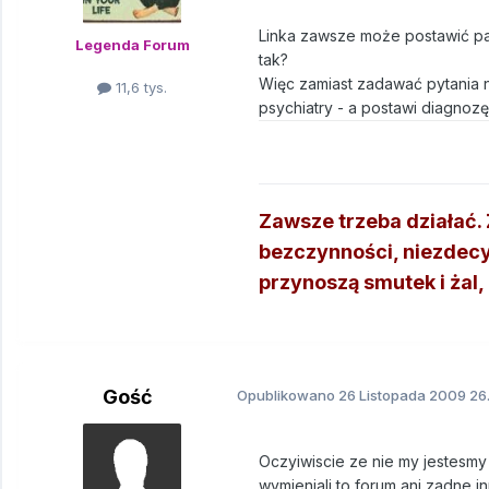
Linka zawsze może postawić pas
Legenda Forum
tak?
Więc zamiast zadawać pytania n
11,6 tys.
psychiatry - a postawi diagnozę
Zawsze trzeba działać. Ź
bezczynności, niezdecy
przynoszą smutek i żal, n
Gość
Opublikowano
26 Listopada 2009
26.
Oczyiwiscie ze nie my jestesmy
wymieniali to forum ani zadne 