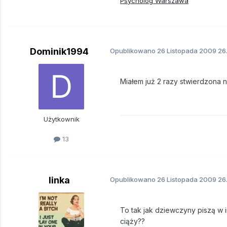
Psycholog Warszawa
Dominik1994
Opublikowano
26 Listopada 2009
26.
Miałem już 2 razy stwierdzona n
Użytkownik
13
linka
Opublikowano
26 Listopada 2009
26.
To tak jak dziewczyny piszą w 
ciąży??