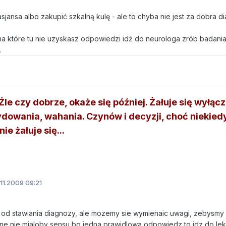
jansa albo zakupić szkalną kulę - ale to chyba nie jest za dobra d
a które tu nie uzyskasz odpowiedzi idź do neurologa zrób badania
.
le czy dobrze, okaże się później. Żałuje się wyłącz
dowania, wahania. Czynów i decyzji, choć niekied
ie żałuje się...
11.2009 09:21
 od stawiania diagnozy, ale mozemy sie wymienaic uwagi, zebysmy 
inne nie mialoby sensu bo jedna prawidlowa odpowiedz to idz do lek