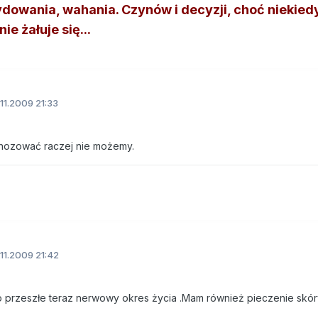
dowania, wahania. Czynów i decyzji, choć niekied
ie żałuje się...
11.2009 21:33
gnozować raczej nie możemy.
11.2009 21:42
o przeszłe teraz nerwowy okres życia .Mam również pieczenie skó