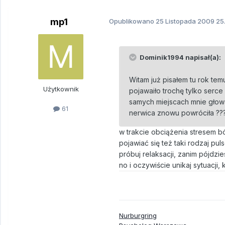
mp1
Opublikowano
25 Listopada 2009
25.
Dominik1994 napisał(a):
Witam już pisałem tu rok temu
Użytkownik
pojawaiło trochę tylko serce
samych miejscach mnie głowa 
61
nerwica znowu powróciła ??
w trakcie obciążenia stresem b
pojawiać się też taki rodzaj pul
próbuj relaksacji, zanim pójdz
no i oczywiście unikaj sytuacji, k
Nurburgring