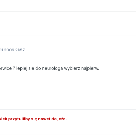
11.2009 21:57
rwice ? lepiej sie do neurologa wybierz najpierw.
iek przytuliłby się nawet do jeża.