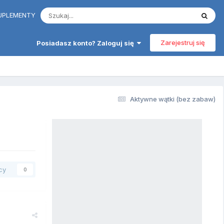
 SUPLEMENTY
Zarejestruj się
Posiadasz konto? Zaloguj się
Aktywne wątki (bez zabaw)
cy
0