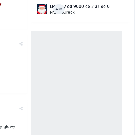
y
Liczymy od 9000 co 3 aż do 0
495
Przez
Jurecki
ry głowy