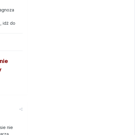
iagnoza
, idź do
nie
y
sie nie
arza.