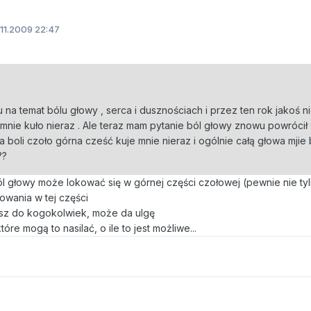
11.2009 22:47
 na temat bólu głowy , serca i dusznościach i przez ten rok jakoś ni
 mnie kuło nieraz . Ale teraz mam pytanie ból głowy znowu powrócił
boli czoło górna cześć kuje mnie nieraz i ogólnie całą głowa mjie 
??
ól głowy może lokować się w górnej części czołowej (pewnie nie ty
sowania w tej części
iesz do kogokolwiek, może da ulgę
tóre mogą to nasilać, o ile to jest możliwe...