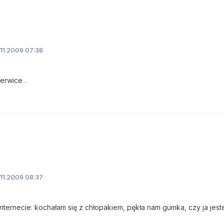
11.2009 07:38
erwice .
11.2009 08:37
internecie: kochałam się z chłopakiem, pękła nam gumka, czy ja jes