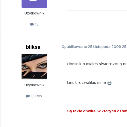
Użytkownik
13
bliksa
Opublikowano
25 Listopada 2009
25.
dominik a miales stwierdzoną ne
Linuś rozwalilas mnie
Użytkownik
1,8 tys.
Są takie chwile, w których człow