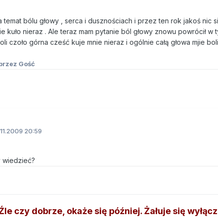
 temat bólu głowy , serca i dusznościach i przez ten rok jakoś nic s
ie kuło nieraz . Ale teraz mam pytanie ból głowy znowu powrócił w 
i czoło górna cześć kuje mnie nieraz i ogólnie całą głowa mjie bol
przez Gość
11.2009 20:59
 wiedzieć?
le czy dobrze, okaże się później. Żałuje się wyłącz