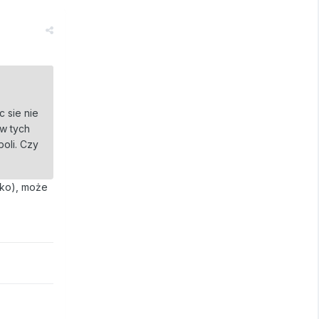
c sie nie
 w tych
boli. Czy
lko), może