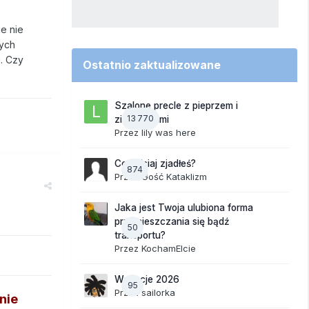
ie nie
tych
i. Czy
Ostatnio zaktualizowane
Szalone precle z pieprzem i
13 770
ziemniakami
Przez
lily was here
Co dzisiaj zjadłeś?
874
Przez Gość Kataklizm
Jaka jest Twoja ulubiona forma
przemieszczania się bądź
50
transportu?
Przez
KochamElcie
Wakacje 2026
95
Przez
sailorka
nie