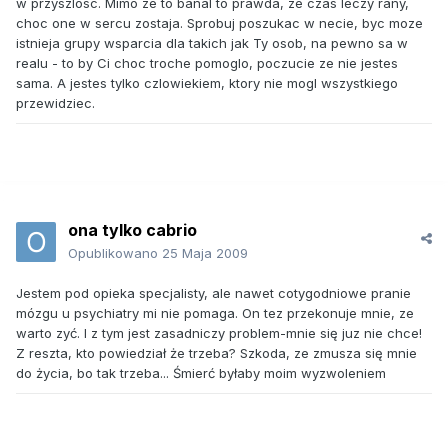
w przyszlosc. Mimo ze to banal to prawda, ze czas leczy rany,
choc one w sercu zostaja. Sprobuj poszukac w necie, byc moze
istnieja grupy wsparcia dla takich jak Ty osob, na pewno sa w
realu - to by Ci choc troche pomoglo, poczucie ze nie jestes
sama. A jestes tylko czlowiekiem, ktory nie mogl wszystkiego
przewidziec.
ona tylko cabrio
Opublikowano
25 Maja 2009
Jestem pod opieka specjalisty, ale nawet cotygodniowe pranie
mózgu u psychiatry mi nie pomaga. On tez przekonuje mnie, ze
warto zyć. I z tym jest zasadniczy problem-mnie się juz nie chce!
Z reszta, kto powiedział że trzeba? Szkoda, ze zmusza się mnie
do życia, bo tak trzeba... Śmierć byłaby moim wyzwoleniem