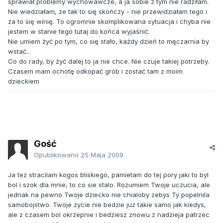
sprawiał problemy wychowawcze, a ja sobie z tym nie radziłam.
Nie wiedziałam, ze tak to się skończy - nie przewidziałam tego i
za to się winię. To ogromnie skomplikowana sytuacja i chyba nie
jestem w stanie tego tutaj do końca wyjaśnić.
Nie umiem żyć po tym, co się stało, każdy dzień to męczarnia by
wstać...
Co do rady, by żyć dalej to ja nie chce. Nie czuje takiej potrzeby.
Czasem mam ochotę odkopać grób i zostać tam z moim
dzieckiem
Gość
Opublikowano
25 Maja 2009
Ja tez stracilam kogos bliskiego, pamietam do tej pory jaki to byl
bol i szok dla mnie, to co sie stalo. Rozumiem Twoje uczucia, ale
jednak na pewno Twoje dziecko nie chialoby zebys Ty popelnila
samobojstwo. Twoje zycie nie bedzie juz takie samo jak kiedys,
ale z czasem bol okrzepnie i bedziesz znowu z nadzieja patrzec