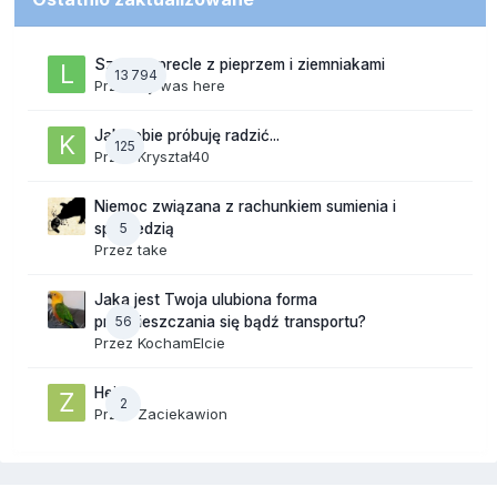
Szalone precle z pieprzem i ziemniakami
13 794
Przez
lily was here
Jak sobie próbuję radzić...
125
Przez
Kryształ40
Niemoc związana z rachunkiem sumienia i
5
spowiedzią
Przez
take
Jaka jest Twoja ulubiona forma
56
przemieszczania się bądź transportu?
Przez
KochamElcie
Hej
2
Przez
Zaciekawion