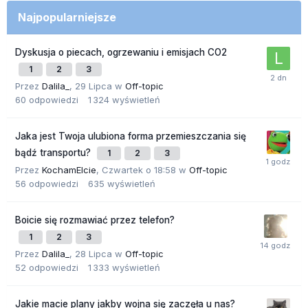
Najpopularniejsze
Dyskusja o piecach, ogrzewaniu i emisjach CO2
1
2
3
Przez
Dalila_
,
29 Lipca
w
Off-topic
60
odpowiedzi
1 324
wyświetleń
Jaka jest Twoja ulubiona forma przemieszczania się
bądź transportu?
1
2
3
Przez
KochamElcie
,
Czwartek o 18:58
w
Off-topic
56
odpowiedzi
635
wyświetleń
Boicie się rozmawiać przez telefon?
1
2
3
Przez
Dalila_
,
28 Lipca
w
Off-topic
52
odpowiedzi
1 333
wyświetleń
Jakie macie plany jakby wojna się zaczęła u nas?