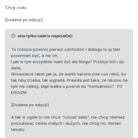
Chcę cudu
[Dodane po edycji:]
ona tylko cabrio napisał(a):
To rodzice powinni pierwsi odchodzić i dlatego to ja tam
powinnam być, a nie on.
I jak w tym wszystkim mam żyć dla Niego? Przeżyć ból i iść
dalej...
Wmawiacie takim jak ja, że warto heronicznie cos robić, bo
tak niby trzeba, tak wypada. Prawda jest taka, ze nikomu na
tym nie zależy, stąd walka o powrot do "normalności". TO
EGOIZM
[Dodane po edycji:]
A tak w ogóle to nie chce "ruszać dalej", nie chcę również
poszukiwac celów małych i dużych, nie chcę nic. Koniec
tematu