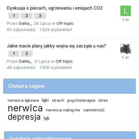
Dyskusja o piecach, ogrzewaniu i emisjach CO2
1
2
3
Przez
Dalila_
,
29 Lipca
w
Off-topic
60
odpowiedzi
1 324
wyświetleń
Jakie macie plany jakby wojna się zaczęła u nas?
1
2
Przez
Dalila_
,
31 Lipca
w
Off-topic
48
odpowiedzi
1 306
wyświetleń
Chmura tagów
lęki
nerwica lękowa
strach
psychoterapia
stres
nerwica
nerwica natręctw
samotność
depresja
lęk
Ostatnio zaktualizowane