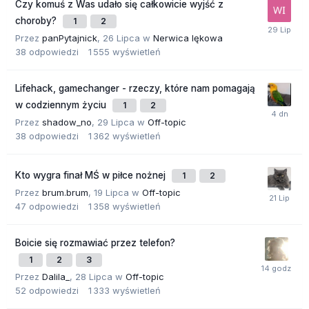
Czy komuś z Was udało się całkowicie wyjść z
choroby?
1
2
Przez
panPytajnick
,
26 Lipca
w
Nerwica lękowa
38
odpowiedzi
1 555
wyświetleń
Lifehack, gamechanger - rzeczy, które nam pomagają
w codziennym życiu
1
2
Przez
shadow_no
,
29 Lipca
w
Off-topic
38
odpowiedzi
1 362
wyświetleń
Kto wygra finał MŚ w piłce nożnej
1
2
Przez
brum.brum
,
19 Lipca
w
Off-topic
47
odpowiedzi
1 358
wyświetleń
Boicie się rozmawiać przez telefon?
1
2
3
Przez
Dalila_
,
28 Lipca
w
Off-topic
52
odpowiedzi
1 333
wyświetleń