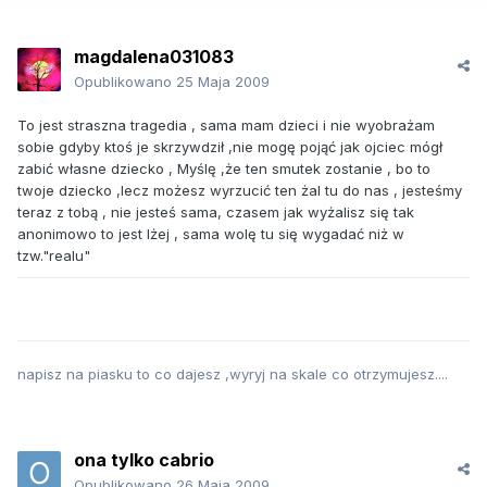
magdalena031083
Opublikowano
25 Maja 2009
To jest straszna tragedia , sama mam dzieci i nie wyobrażam
sobie gdyby ktoś je skrzywdził ,nie mogę pojąć jak ojciec mógł
zabić własne dziecko , Myślę ,że ten smutek zostanie , bo to
twoje dziecko ,lecz możesz wyrzucić ten żal tu do nas , jesteśmy
teraz z tobą , nie jesteś sama, czasem jak wyżalisz się tak
anonimowo to jest lżej , sama wolę tu się wygadać niż w
tzw."realu"
napisz na piasku to co dajesz ,wyryj na skale co otrzymujesz....
ona tylko cabrio
Opublikowano
26 Maja 2009