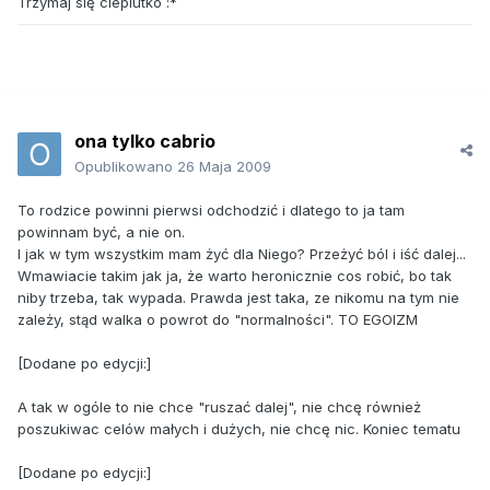
Trzymaj się cieplutko :*
ona tylko cabrio
Opublikowano
26 Maja 2009
To rodzice powinni pierwsi odchodzić i dlatego to ja tam
powinnam być, a nie on.
I jak w tym wszystkim mam żyć dla Niego? Przeżyć ból i iść dalej...
Wmawiacie takim jak ja, że warto heronicznie cos robić, bo tak
niby trzeba, tak wypada. Prawda jest taka, ze nikomu na tym nie
zależy, stąd walka o powrot do "normalności". TO EGOIZM
[Dodane po edycji:]
A tak w ogóle to nie chce "ruszać dalej", nie chcę również
poszukiwac celów małych i dużych, nie chcę nic. Koniec tematu
[Dodane po edycji:]