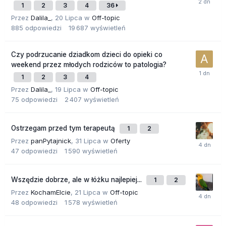
1
2
3
4
36
Przez
Dalila_
,
20 Lipca
w
Off-topic
885
odpowiedzi
19 687
wyświetleń
Czy podrzucanie dziadkom dzieci do opieki co
weekend przez młodych rodziców to patologia?
1
2
3
4
Przez
Dalila_
,
19 Lipca
w
Off-topic
75
odpowiedzi
2 407
wyświetleń
Ostrzegam przed tym terapeutą
1
2
Przez
panPytajnick
,
31 Lipca
w
Oferty
47
odpowiedzi
1 590
wyświetleń
Wszędzie dobrze, ale w łóżku najlepiej...
1
2
Przez
KochamElcie
,
21 Lipca
w
Off-topic
48
odpowiedzi
1 578
wyświetleń