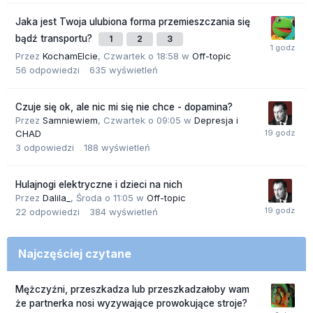
Jaka jest Twoja ulubiona forma przemieszczania się
bądź transportu?
1
2
3
Przez
KochamElcie
,
Czwartek o 18:58
w
Off-topic
56
odpowiedzi
635
wyświetleń
Czuje się ok, ale nic mi się nie chce - dopamina?
Przez
Samniewiem
,
Czwartek o 09:05
w
Depresja i
CHAD
3
odpowiedzi
188
wyświetleń
Hulajnogi elektryczne i dzieci na nich
Przez
Dalila_
,
Środa o 11:05
w
Off-topic
22
odpowiedzi
384
wyświetleń
Najczęściej czytane
Mężczyźni, przeszkadza lub przeszkadzałoby wam
że partnerka nosi wyzywające prowokujące stroje?