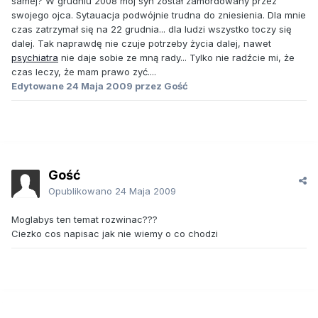
samej? W grudniu 2008 mój syn został zamordowany przez
swojego ojca. Sytauacja podwójnie trudna do zniesienia. Dla mnie
czas zatrzymał się na 22 grudnia... dla ludzi wszystko toczy się
dalej. Tak naprawdę nie czuje potrzeby życia dalej, nawet
psychiatra
nie daje sobie ze mną rady... Tylko nie radźcie mi, że
czas leczy, że mam prawo zyć....
Edytowane
24 Maja 2009
przez Gość
Gość
Opublikowano
24 Maja 2009
Moglabys ten temat rozwinac???
Ciezko cos napisac jak nie wiemy o co chodzi