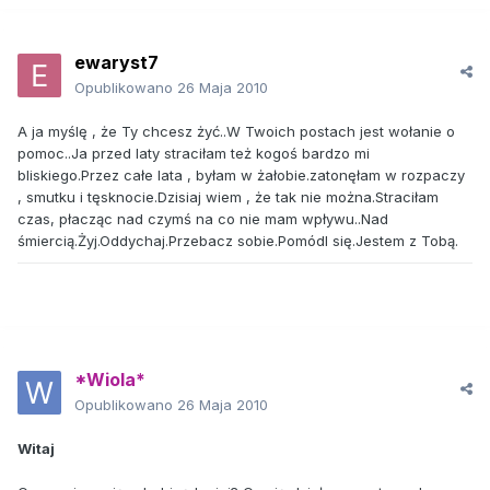
ewaryst7
Opublikowano
26 Maja 2010
A ja myślę , że Ty chcesz żyć..W Twoich postach jest wołanie o
pomoc..Ja przed laty straciłam też kogoś bardzo mi
bliskiego.Przez całe lata , byłam w żałobie.zatonęłam w rozpaczy
, smutku i tęsknocie.Dzisiaj wiem , że tak nie można.Straciłam
czas, płacząc nad czymś na co nie mam wpływu..Nad
śmiercią.Żyj.Oddychaj.Przebacz sobie.Pomódl się.Jestem z Tobą.
*Wiola*
Opublikowano
26 Maja 2010
Witaj