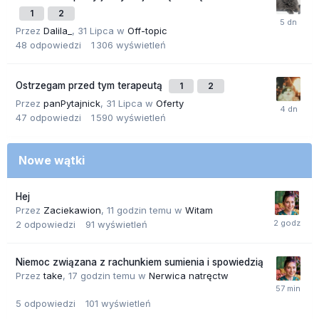
1
2
Przez
Dalila_
,
31 Lipca
w
Off-topic
48
odpowiedzi
1 306
wyświetleń
Ostrzegam przed tym terapeutą
1
2
Przez
panPytajnick
,
31 Lipca
w
Oferty
47
odpowiedzi
1 590
wyświetleń
Nowe wątki
Hej
Przez
Zaciekawion
,
11 godzin temu
w
Witam
2
odpowiedzi
91
wyświetleń
Niemoc związana z rachunkiem sumienia i spowiedzią
Przez
take
,
17 godzin temu
w
Nerwica natręctw
5
odpowiedzi
101
wyświetleń