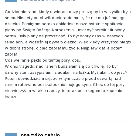
Codziennie rano, kiedy otwieram oczy proszę by to wszystko było
snem. Niestety po chwili dociera do mnie, że nie ma już mojego
dziecka. Pamiętam bardzo dokładnie nasze ostatnie spotkania,
plany na Święta Bożego Narodzenia - miał być sernik. Ulubiony
sernik. Były plany na przyszłość. To był dobry czas w naszych
relacjach, a wcześniej bywało ciężko. Więc kiedy wszystko biegło
w dobrą stronę, ojciec zabrał mu życie. Najpierw dał, a potem
zabrał.
Coś we mnie pękło od tamtej pory, coś...
W dniu tragedii, nad ranem budziałam się co chwilę. To był
dziwny stan, zasypiałam i siadałam na łóżku. Myślałam, co jest..?
Potem dowiedziałam się, że w tym czasie przed czwartą nad
ranem ratowano bezskutecznie mojego syna. Choć do tej pory
nie wierzyłam w takie rzeczy, to teraz postrzegam to zupełnie
inaczej...
ona tylko cabrio