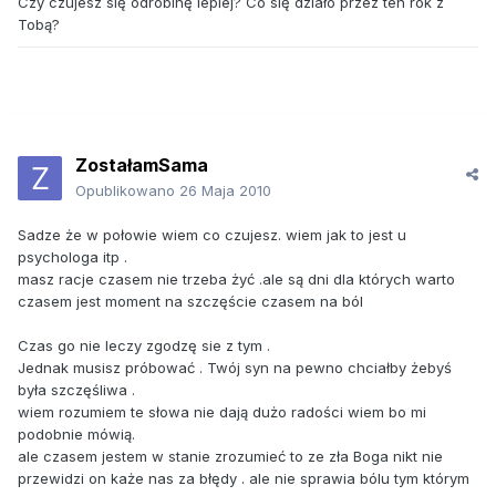
Czy czujesz się odrobinę lepiej? Co się działo przez ten rok z
Tobą?
ZostałamSama
Opublikowano
26 Maja 2010
Sadze że w połowie wiem co czujesz. wiem jak to jest u
psychologa itp .
masz racje czasem nie trzeba żyć .ale są dni dla których warto
czasem jest moment na szczęście czasem na ból
Czas go nie leczy zgodzę sie z tym .
Jednak musisz próbować . Twój syn na pewno chciałby żebyś
była szczęśliwa .
wiem rozumiem te słowa nie dają dużo radości wiem bo mi
podobnie mówią.
ale czasem jestem w stanie zrozumieć to ze zła Boga nikt nie
przewidzi on każe nas za błędy . ale nie sprawia bólu tym którym