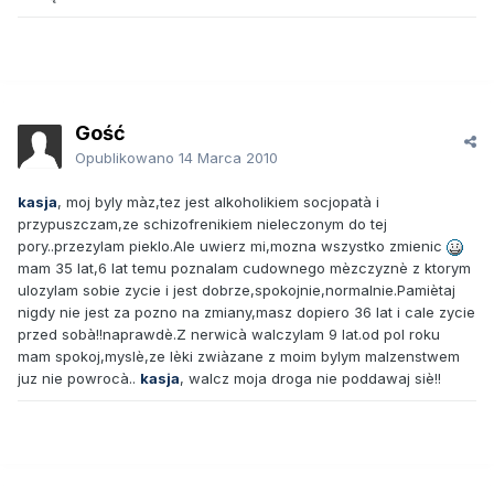
Gość
Opublikowano
14 Marca 2010
kasja
, moj byly màz,tez jest alkoholikiem socjopatà i
przypuszczam,ze schizofrenikiem nieleczonym do tej
pory..przezylam pieklo.Ale uwierz mi,mozna wszystko zmienic
mam 35 lat,6 lat temu poznalam cudownego mèzczyznè z ktorym
ulozylam sobie zycie i jest dobrze,spokojnie,normalnie.Pamiètaj
nigdy nie jest za pozno na zmiany,masz dopiero 36 lat i cale zycie
przed sobà!!naprawdè.Z nerwicà walczylam 9 lat.od pol roku
mam spokoj,myslè,ze lèki zwiàzane z moim bylym malzenstwem
juz nie powrocà..
kasja
, walcz moja droga nie poddawaj siè!!