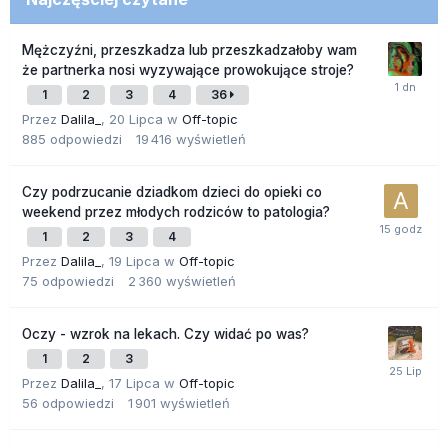
Mężczyźni, przeszkadza lub przeszkadzałoby wam
że partnerka nosi wyzywające prowokujące stroje?
1
2
3
4
36
Przez
Dalila_
,
20 Lipca
w
Off-topic
885
odpowiedzi
19 416
wyświetleń
Czy podrzucanie dziadkom dzieci do opieki co
weekend przez młodych rodziców to patologia?
1
2
3
4
Przez
Dalila_
,
19 Lipca
w
Off-topic
75
odpowiedzi
2 360
wyświetleń
Oczy - wzrok na lekach. Czy widać po was?
1
2
3
Przez
Dalila_
,
17 Lipca
w
Off-topic
56
odpowiedzi
1 901
wyświetleń