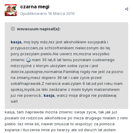
czarna megi
Opublikowano
16 Marca 2010
wovacuum napisał(a):
kasja
, moj byly màz,tez jest alkoholikiem socjopatà i
przypuszczam,ze schizofrenikiem nieleczonym do tej
pory..przezylam pieklo.Ale uwierz mi,mozna wszystko
zmienic
mam 35 lat,6 lat temu poznalam cudownego
mèzczyznè z ktorym ulozylam sobie zycie i jest
dobrze,spokojnie,normalnie.Pamiètaj nigdy nie jest za pozno
na zmiany,masz dopiero 36 lat i cale zycie przed
sobà!!naprawdè.Z nerwicà walczylam 9 lat.od pol roku mam
spokoj,myslè,ze lèki zwiàzane z moim bylym malzenstwem
juz nie powrocà..
kasja
, walcz moja droga nie poddawaj
siè!!
kasja, tam naprawde mozna zmienic swoje zycie, tak jak juz
pisalam od rodzicow alkoholikow po meza drugiego mialam z nimi
pieklo. tez mnie bil, nawet zmuszal to wspolzyc za pomoca
kopania i tluczenia mnie po twarzy. ale od dwuch lat jestem