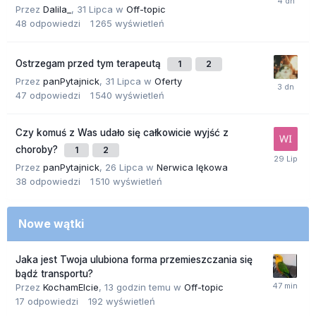
Przez
Dalila_
,
31 Lipca
w
Off-topic
48
odpowiedzi
1 265
wyświetleń
Ostrzegam przed tym terapeutą
1
2
Przez
panPytajnick
,
31 Lipca
w
Oferty
47
odpowiedzi
1 540
wyświetleń
Czy komuś z Was udało się całkowicie wyjść z
choroby?
1
2
Przez
panPytajnick
,
26 Lipca
w
Nerwica lękowa
38
odpowiedzi
1 510
wyświetleń
Nowe wątki
Jaka jest Twoja ulubiona forma przemieszczania się
bądź transportu?
Przez
KochamElcie
,
13 godzin temu
w
Off-topic
17
odpowiedzi
192
wyświetleń