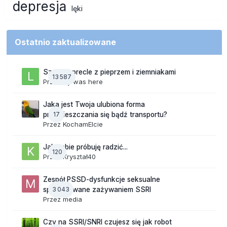
depresja
lęki
Ostatnio zaktualizowane
Szalone precle z pieprzem i ziemniakami
13 587
Przez
lily was here
Jaka jest Twoja ulubiona forma
17
przemieszczania się bądź transportu?
Przez
KochamElcie
Jak sobie próbuję radzić...
120
Przez
Kryształ40
Zespół PSSD-dysfunkcje seksualne
3 043
spowodowane zażywaniem SSRI
Przez
media
Czy na SSRI/SNRI czujesz się jak robot