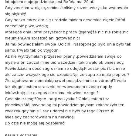
lat,ojciem mojego dziecka jest Rafała ma 29lat.
Gdy zaszłam w ciązę,zamieszkaliśmy razem,wszystko wydawało
się pięknię!
Gdy nasza córeczka się urodziła,miałam cesarskie cięcie.Rafał
zaczoł pić piwo,wódkę.
Któregoś dnia Rafał przyszedł z pracy (pijany)że nic nie robię,nic
nieumiem.Ani sprzątać ani gotować nic!
Ja mu powiedziałam swoje .Ucichł . Następnego było dnia było tak
samo.Trwało tak ok 3tygodni.
Aż nie wytrzymałam przyszedł pijany ,powiedziałam swoje co
myśle a on zaczoł mnie bić wszedzie i tak trwało ok 5miesiecy.
Powiedziałam dość zagroziłam ze odejdę.Przestał pić i bić mnie
ale zaczoł wszystkiego sie czepiać!Np. że zupa za mało pieprzu!?
Źle ugotowane ziemniaki,nawet posądzał mnie o zdradę!Trwało
tak długo!Jestem strasznie nerwowa,mam czesto napdy
leków,boję się czegoś ale sama niewiem czego!?
Cała sie trzęsę!?Ręce ,nogi wszystko?!Cała!Jestem tez
płaczliwa.Mój psycholog mi powiedział gdybym zakonczyła ten
zwiazek gdy mnie 1 raz uderzył nie było by tego!?Przez 19
miesięcy zachorowałam na nerwicę!
Do dziś nie mogę się pozbierać!
Kasia z Poznania