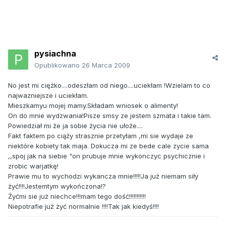
pysiachna
Opublikowano
26 Marca 2009
No jest mi ciężko....odeszłam od niego....uciekłam !Wzielam to co
najwazniejsze i uciekłam.
Mieszkamyu mojej mamy.Składam wniosek o alimenty!
On do mnie wydzwania!Pisze smsy ze jestem szmata i takie tam.
Powiedział mi że ja sobie życia nie ułoże....
Fakt faktem po ciąży strasznie przetyłam ,mi sie wydaje ze
niektóre kobiety tak maja. Dokucza mi ze bede cale zycie sama
,,spoj jak na siebie "on prubuje mnie wykonczyc psychicznie i
zrobic warjatkę!
Prawie mu to wychodzi wykancza mnie!!!!!Ja już niemam siły
żyć!!!!Jestemtym wykończona!?
Żyćmi sie już niechce!!!mam tego dość!!!!!!!!!!!
Niepotrafie już żyć normalnie !!!!Tak jak kiedyś!!!!