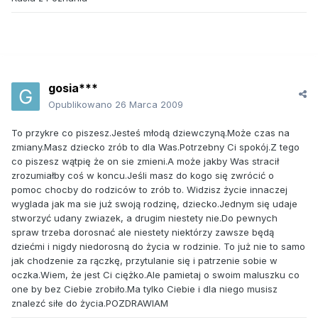
gosia***
Opublikowano
26 Marca 2009
To przykre co piszesz.Jesteś młodą dziewczyną.Może czas na
zmiany.Masz dziecko zrób to dla Was.Potrzebny Ci spokój.Z tego
co piszesz wątpię że on sie zmieni.A może jakby Was stracił
zrozumiałby coś w koncu.Jeśli masz do kogo się zwrócić o
pomoc chocby do rodziców to zrób to. Widzisz życie innaczej
wyglada jak ma sie już swoją rodzinę, dziecko.Jednym się udaje
stworzyć udany zwiazek, a drugim niestety nie.Do pewnych
spraw trzeba dorosnać ale niestety niektórzy zawsze będą
dziećmi i nigdy niedorosną do życia w rodzinie. To już nie to samo
jak chodzenie za rączkę, przytulanie się i patrzenie sobie w
oczka.Wiem, że jest Ci ciężko.Ale pamietaj o swoim maluszku co
one by bez Ciebie zrobiło.Ma tylko Ciebie i dla niego musisz
znalezć siłe do życia.POZDRAWIAM