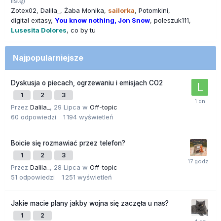
listę)
Zotex02
Dalila_
Żaba Monika
sailorka
Potomkini
digital extasy
You know nothing, Jon Snow
poleszuk111
Lusesita Dolores
co by tu
Najpopularniejsze
Dyskusja o piecach, ogrzewaniu i emisjach CO2
1
2
3
Przez
Dalila_
,
29 Lipca
w
Off-topic
60
odpowiedzi
1 194
wyświetleń
Boicie się rozmawiać przez telefon?
1
2
3
Przez
Dalila_
,
28 Lipca
w
Off-topic
51
odpowiedzi
1 251
wyświetleń
Jakie macie plany jakby wojna się zaczęła u nas?
1
2