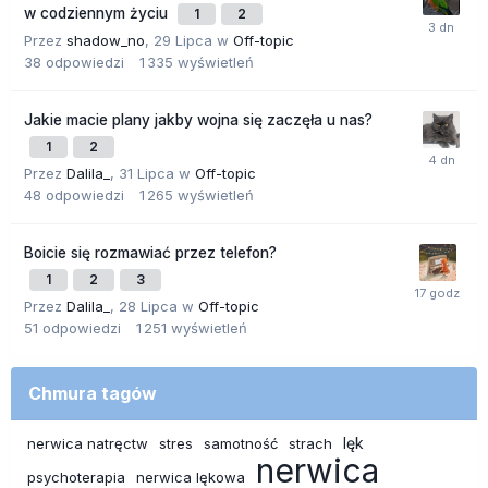
w codziennym życiu
1
2
Przez
shadow_no
,
29 Lipca
w
Off-topic
38
odpowiedzi
1 335
wyświetleń
Jakie macie plany jakby wojna się zaczęła u nas?
1
2
Przez
Dalila_
,
31 Lipca
w
Off-topic
48
odpowiedzi
1 265
wyświetleń
Boicie się rozmawiać przez telefon?
1
2
3
Przez
Dalila_
,
28 Lipca
w
Off-topic
51
odpowiedzi
1 251
wyświetleń
Chmura tagów
lęk
nerwica natręctw
stres
samotność
strach
nerwica
psychoterapia
nerwica lękowa