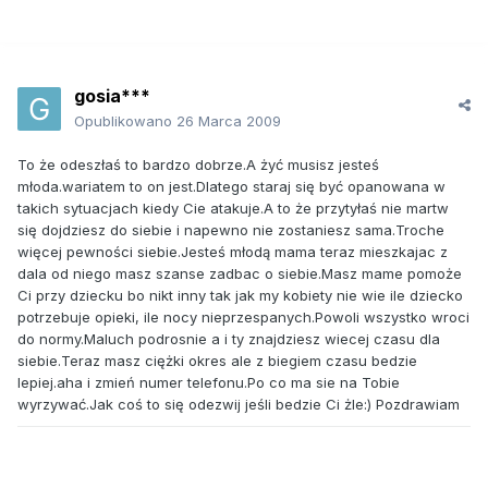
gosia***
Opublikowano
26 Marca 2009
To że odeszłaś to bardzo dobrze.A żyć musisz jesteś
młoda.wariatem to on jest.Dlatego staraj się być opanowana w
takich sytuacjach kiedy Cie atakuje.A to że przytyłaś nie martw
się dojdziesz do siebie i napewno nie zostaniesz sama.Troche
więcej pewności siebie.Jesteś młodą mama teraz mieszkajac z
dala od niego masz szanse zadbac o siebie.Masz mame pomoże
Ci przy dziecku bo nikt inny tak jak my kobiety nie wie ile dziecko
potrzebuje opieki, ile nocy nieprzespanych.Powoli wszystko wroci
do normy.Maluch podrosnie a i ty znajdziesz wiecej czasu dla
siebie.Teraz masz ciężki okres ale z biegiem czasu bedzie
lepiej.aha i zmień numer telefonu.Po co ma sie na Tobie
wyrzywać.Jak coś to się odezwij jeśli bedzie Ci żle:) Pozdrawiam