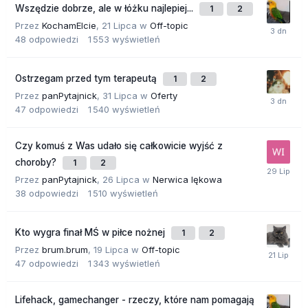
Wszędzie dobrze, ale w łóżku najlepiej...
1
2
Przez
KochamElcie
,
21 Lipca
w
Off-topic
48
odpowiedzi
1 553
wyświetleń
Ostrzegam przed tym terapeutą
1
2
Przez
panPytajnick
,
31 Lipca
w
Oferty
47
odpowiedzi
1 540
wyświetleń
Czy komuś z Was udało się całkowicie wyjść z
choroby?
1
2
Przez
panPytajnick
,
26 Lipca
w
Nerwica lękowa
38
odpowiedzi
1 510
wyświetleń
Kto wygra finał MŚ w piłce nożnej
1
2
Przez
brum.brum
,
19 Lipca
w
Off-topic
47
odpowiedzi
1 343
wyświetleń
Lifehack, gamechanger - rzeczy, które nam pomagają