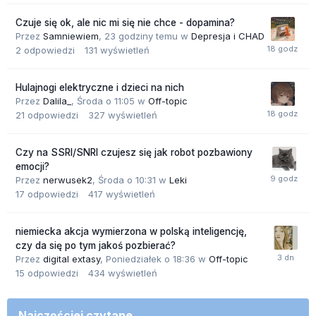
Czuje się ok, ale nic mi się nie chce - dopamina?
Przez
Samniewiem
,
23 godziny temu
w
Depresja i CHAD
2
odpowiedzi
131
wyświetleń
Hulajnogi elektryczne i dzieci na nich
Przez
Dalila_
,
Środa o 11:05
w
Off-topic
21
odpowiedzi
327
wyświetleń
Czy na SSRI/SNRI czujesz się jak robot pozbawiony
emocji?
Przez
nerwusek2
,
Środa o 10:31
w
Leki
17
odpowiedzi
417
wyświetleń
niemiecka akcja wymierzona w polską inteligencję,
czy da się po tym jakoś pozbierać?
Przez
digital extasy
,
Poniedziałek o 18:36
w
Off-topic
15
odpowiedzi
434
wyświetleń
Najczęściej czytane