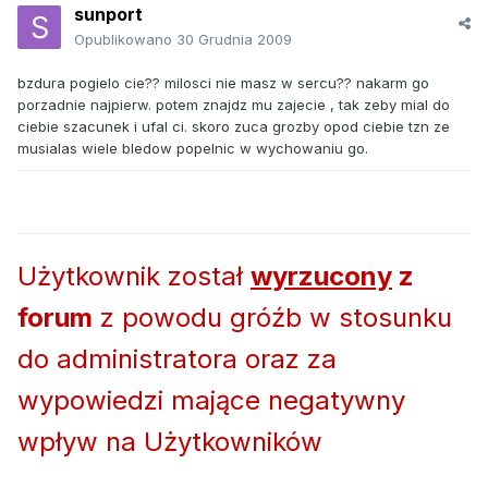
sunport
Opublikowano
30 Grudnia 2009
bzdura pogielo cie?? milosci nie masz w sercu?? nakarm go
porzadnie najpierw. potem znajdz mu zajecie , tak zeby mial do
ciebie szacunek i ufal ci. skoro zuca grozby opod ciebie tzn ze
musialas wiele bledow popelnic w wychowaniu go.
Użytkownik został
wyrzucony
z
forum
z powodu gróźb w stosunku
do administratora oraz za
wypowiedzi mające negatywny
wpływ na Użytkowników