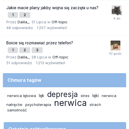
Jakie macie plany jakby wojna się zaczęła u nas?
1
2
Przez
Dalila_
,
31 Lipca
w
Off-topic
48
odpowiedzi
1 257
wyświetleń
Boicie się rozmawiać przez telefon?
1
2
3
Przez
Dalila_
,
28 Lipca
w
Off-topic
51
odpowiedzi
1 213
wyświetleń
Chmura tagów
depresja
lęk
lęki
nerwica lękowa
stres
nerwica
nerwica
natręctw
psychoterapia
strach
samotność