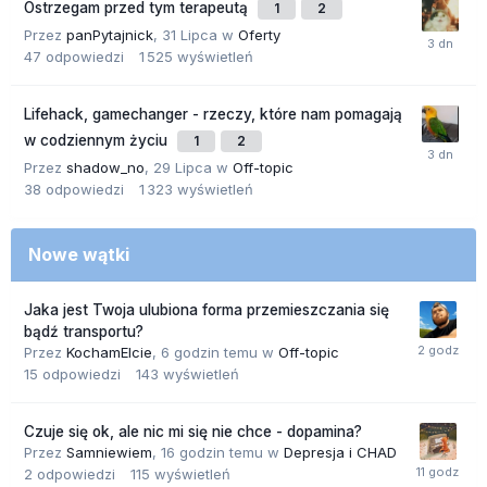
Ostrzegam przed tym terapeutą
1
2
Przez
panPytajnick
,
31 Lipca
w
Oferty
47
odpowiedzi
1 525
wyświetleń
Lifehack, gamechanger - rzeczy, które nam pomagają
w codziennym życiu
1
2
Przez
shadow_no
,
29 Lipca
w
Off-topic
38
odpowiedzi
1 323
wyświetleń
Nowe wątki
Jaka jest Twoja ulubiona forma przemieszczania się
bądź transportu?
Przez
KochamElcie
,
6 godzin temu
w
Off-topic
15
odpowiedzi
143
wyświetleń
Czuje się ok, ale nic mi się nie chce - dopamina?
Przez
Samniewiem
,
16 godzin temu
w
Depresja i CHAD
2
odpowiedzi
115
wyświetleń