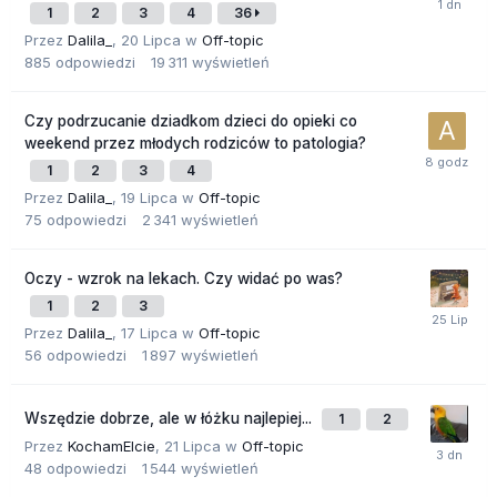
1
2
3
4
36
Przez
Dalila_
,
20 Lipca
w
Off-topic
885
odpowiedzi
19 311
wyświetleń
Czy podrzucanie dziadkom dzieci do opieki co
weekend przez młodych rodziców to patologia?
1
2
3
4
Przez
Dalila_
,
19 Lipca
w
Off-topic
75
odpowiedzi
2 341
wyświetleń
Oczy - wzrok na lekach. Czy widać po was?
1
2
3
Przez
Dalila_
,
17 Lipca
w
Off-topic
56
odpowiedzi
1 897
wyświetleń
Wszędzie dobrze, ale w łóżku najlepiej...
1
2
Przez
KochamElcie
,
21 Lipca
w
Off-topic
48
odpowiedzi
1 544
wyświetleń