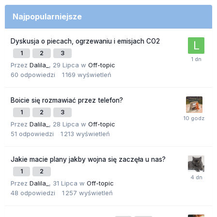
Najpopularniejsze
Dyskusja o piecach, ogrzewaniu i emisjach CO2
1
2
3
Przez
Dalila_
,
29 Lipca
w
Off-topic
60
odpowiedzi
1 169
wyświetleń
Boicie się rozmawiać przez telefon?
1
2
3
Przez
Dalila_
,
28 Lipca
w
Off-topic
51
odpowiedzi
1 213
wyświetleń
Jakie macie plany jakby wojna się zaczęła u nas?
1
2
Przez
Dalila_
,
31 Lipca
w
Off-topic
48
odpowiedzi
1 257
wyświetleń