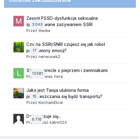
Ostatnio zaktualizowane
Zespół PSSD-dysfunkcje seksualne
3 043
spowodowane zażywaniem SSRI
Przez
media
Czy na SSRI/SNRI czujesz się jak robot
17
pozbawiony emocji?
Przez
nerwusek2
Szalone precle z pieprzem i ziemniakami
13 581
Przez
lily was here
Jaka jest Twoja ulubiona forma
15
przemieszczania się bądź transportu?
Przez
KochamElcie
Dzisiaj czuje się...
6 716
Przez Gość katrin123