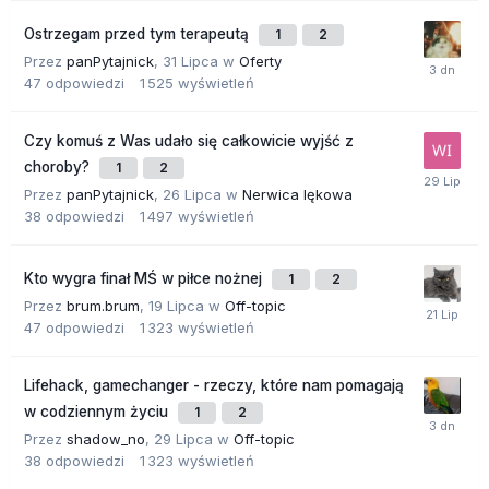
Ostrzegam przed tym terapeutą
1
2
Przez
panPytajnick
,
31 Lipca
w
Oferty
47
odpowiedzi
1 525
wyświetleń
Czy komuś z Was udało się całkowicie wyjść z
choroby?
1
2
Przez
panPytajnick
,
26 Lipca
w
Nerwica lękowa
38
odpowiedzi
1 497
wyświetleń
Kto wygra finał MŚ w piłce nożnej
1
2
Przez
brum.brum
,
19 Lipca
w
Off-topic
47
odpowiedzi
1 323
wyświetleń
Lifehack, gamechanger - rzeczy, które nam pomagają
w codziennym życiu
1
2
Przez
shadow_no
,
29 Lipca
w
Off-topic
38
odpowiedzi
1 323
wyświetleń