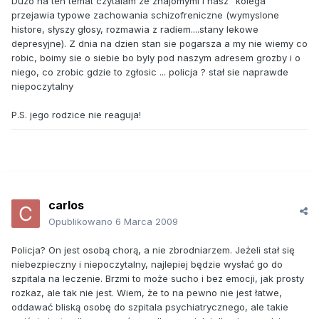
Duzo na ten temat czytalam ze znajomymi i nasz "kolega"
przejawia typowe zachowania schizofreniczne (wymyslone
histore, słyszy głosy, rozmawia z radiem....stany lekowe
depresyjne). Z dnia na dzien stan sie pogarsza a my nie wiemy co
robic, boimy sie o siebie bo byly pod naszym adresem grozby i o
niego, co zrobic gdzie to zgłosic ... policja ? stał sie naprawde
niepoczytalny
P.S. jego rodzice nie reaguja!
carlos
Opublikowano
6 Marca 2009
Policja? On jest osobą chorą, a nie zbrodniarzem. Jeżeli stał się
niebezpieczny i niepoczytalny, najlepiej będzie wysłać go do
szpitala na leczenie. Brzmi to może sucho i bez emocji, jak prosty
rozkaz, ale tak nie jest. Wiem, że to na pewno nie jest łatwe,
oddawać bliską osobę do szpitala psychiatrycznego, ale takie