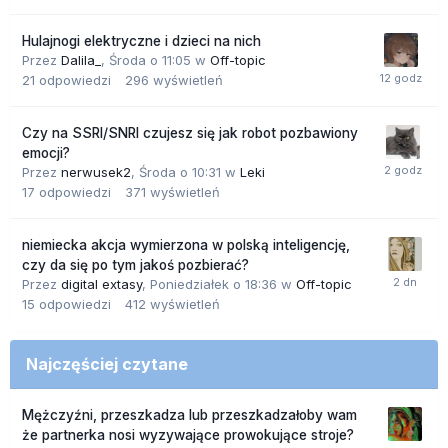
Hulajnogi elektryczne i dzieci na nich
Przez
Dalila_
,
Środa o 11:05
w
Off-topic
21
odpowiedzi
296
wyświetleń
Czy na SSRI/SNRI czujesz się jak robot pozbawiony
emocji?
Przez
nerwusek2
,
Środa o 10:31
w
Leki
17
odpowiedzi
371
wyświetleń
niemiecka akcja wymierzona w polską inteligencję,
czy da się po tym jakoś pozbierać?
Przez
digital extasy
,
Poniedziałek o 18:36
w
Off-topic
15
odpowiedzi
412
wyświetleń
Najczęściej czytane
Mężczyźni, przeszkadza lub przeszkadzałoby wam
że partnerka nosi wyzywające prowokujące stroje?