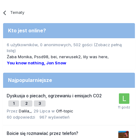
Tematy
Kto jest online?
6 użytkowników, 0 anonimowych, 502 gości
(Zobacz pełną
listę)
Żaba Monika
Pssd98
bei
nerwusek2
lily was here
You know nothing, Jon Snow
Najpopularniejsze
Dyskusja o piecach, ogrzewaniu i emisjach CO2
1
2
3
Przez
Dalila_
,
29 Lipca
w
Off-topic
60
odpowiedzi
967
wyświetleń
Boicie się rozmawiać przez telefon?