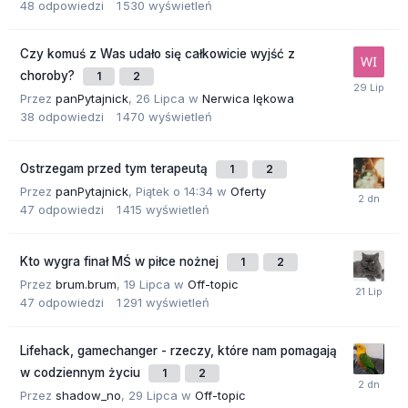
48
odpowiedzi
1 530
wyświetleń
Czy komuś z Was udało się całkowicie wyjść z
choroby?
1
2
Przez
panPytajnick
,
26 Lipca
w
Nerwica lękowa
38
odpowiedzi
1 470
wyświetleń
Ostrzegam przed tym terapeutą
1
2
Przez
panPytajnick
,
Piątek o 14:34
w
Oferty
47
odpowiedzi
1 415
wyświetleń
Kto wygra finał MŚ w piłce nożnej
1
2
Przez
brum.brum
,
19 Lipca
w
Off-topic
47
odpowiedzi
1 291
wyświetleń
Lifehack, gamechanger - rzeczy, które nam pomagają
w codziennym życiu
1
2
Przez
shadow_no
,
29 Lipca
w
Off-topic