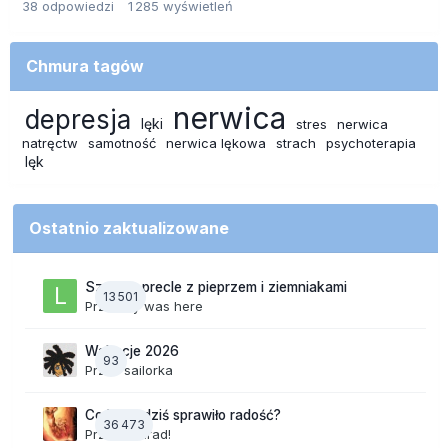
38
odpowiedzi
1 285
wyświetleń
Chmura tagów
nerwica
depresja
lęki
stres
nerwica
natręctw
samotność
nerwica lękowa
strach
psychoterapia
lęk
Ostatnio zaktualizowane
Szalone precle z pieprzem i ziemniakami
13 501
Przez
lily was here
Wakacje 2026
93
Przez
sailorka
Co Wam dziś sprawiło radość?
36 473
Przez
Konrad!