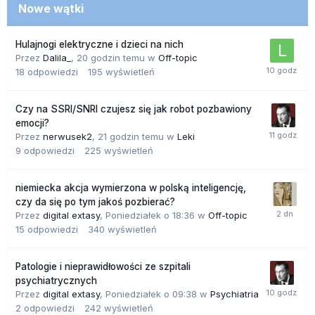
Nowe wątki
Hulajnogi elektryczne i dzieci na nich
Przez
Dalila_
,
20 godzin temu
w
Off-topic
18
odpowiedzi
195
wyświetleń
Czy na SSRI/SNRI czujesz się jak robot pozbawiony
emocji?
Przez
nerwusek2
,
21 godzin temu
w
Leki
9
odpowiedzi
225
wyświetleń
niemiecka akcja wymierzona w polską inteligencję,
czy da się po tym jakoś pozbierać?
Przez
digital extasy
,
Poniedziałek o 18:36
w
Off-topic
15
odpowiedzi
340
wyświetleń
Patologie i nieprawidłowości ze szpitali
psychiatrycznych
Przez
digital extasy
,
Poniedziałek o 09:38
w
Psychiatria
2
odpowiedzi
242
wyświetleń