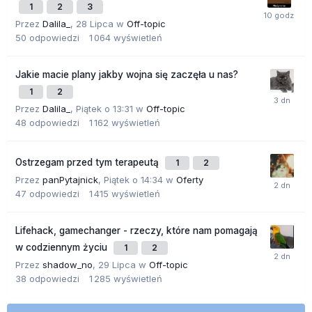
1
2
3
Przez
Dalila_
,
28 Lipca
w
Off-topic
50
odpowiedzi
1 064
wyświetleń
Jakie macie plany jakby wojna się zaczęła u nas?
1
2
Przez
Dalila_
,
Piątek o 13:31
w
Off-topic
48
odpowiedzi
1 162
wyświetleń
Ostrzegam przed tym terapeutą
1
2
Przez
panPytajnick
,
Piątek o 14:34
w
Oferty
47
odpowiedzi
1 415
wyświetleń
Lifehack, gamechanger - rzeczy, które nam pomagają
w codziennym życiu
1
2
Przez
shadow_no
,
29 Lipca
w
Off-topic
38
odpowiedzi
1 285
wyświetleń