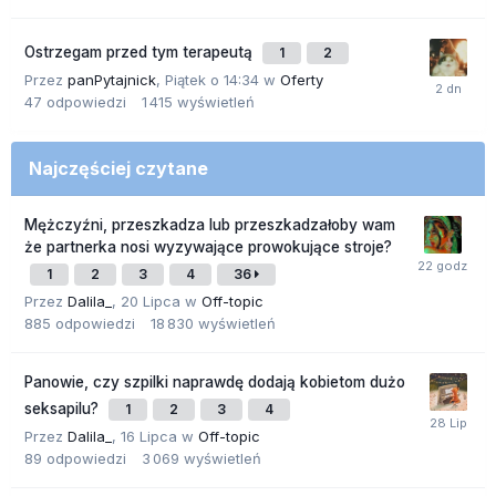
Ostrzegam przed tym terapeutą
1
2
Przez
panPytajnick
,
Piątek o 14:34
w
Oferty
47
odpowiedzi
1 415
wyświetleń
Najczęściej czytane
Mężczyźni, przeszkadza lub przeszkadzałoby wam
że partnerka nosi wyzywające prowokujące stroje?
1
2
3
4
36
Przez
Dalila_
,
20 Lipca
w
Off-topic
885
odpowiedzi
18 830
wyświetleń
Panowie, czy szpilki naprawdę dodają kobietom dużo
seksapilu?
1
2
3
4
Przez
Dalila_
,
16 Lipca
w
Off-topic
89
odpowiedzi
3 069
wyświetleń