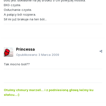
bólu jest dokładnie na jej środku 5 cm powyżej mostka.
EKG czyste.
Osłuchanie czyste.
A palący ból rozpiera.
Sił mi już brakuje na ten ból...
Princessa
Opublikowano
3 Marca 2009
Tak mocno boli??
Otulmy chmury marzeń... i z podniesioną głową lećmy ku
słońcu...:)