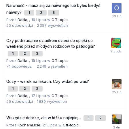
Naiwność - masz się za naiwnego lub byłeś kiedyś
naiwny?
1
2
3
Przez
Dalila_
,
16 Lipca
w
Off-topic
55
odpowiedzi
2 357
wyświetleń
Czy podrzucanie dziadkom dzieci do opieki co
weekend przez młodych rodziców to patologia?
1
2
3
Przez
Dalila_
,
19 Lipca
w
Off-topic
74
odpowiedzi
2 249
wyświetleń
Oczy - wzrok na lekach. Czy widać po was?
1
2
3
Przez
Dalila_
,
17 Lipca
w
Off-topic
56
odpowiedzi
1 889
wyświetleń
Wszędzie dobrze, ale w łóżku najlepiej...
1
2
Przez
KochamElcie
,
21 Lipca
w
Off-topic