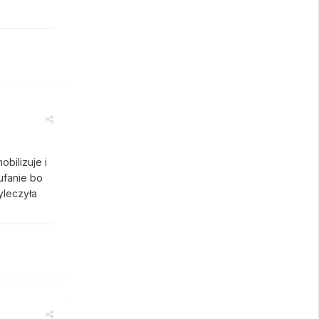
bilizuje i
ufanie bo
yleczyła