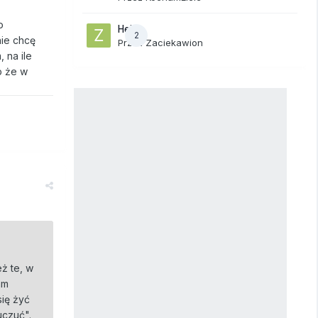
o
Hej
2
nie chcę
Przez
Zaciekawion
 na ile
b że w
eż te, w
am
się żyć
uczuć".