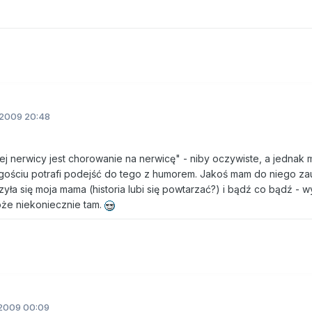
2009 20:48
ej nerwicy jest chorowanie na nerwicę" - niby oczywiste, a jednak mo
gościu potrafi podejść do tego z humorem. Jakoś mam do niego za
czyła się moja mama (historia lubi się powtarzać?) i bądź co bądź - w
może niekoniecznie tam.
2009 00:09