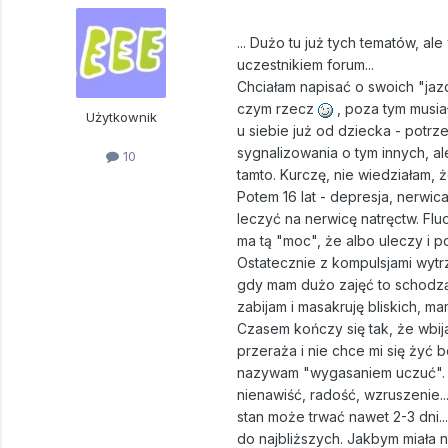
... Dużo tu już tych tematów, a
uczestnikiem forum...
Chciałam napisać o swoich "jaz
czym rzecz
, poza tym musia
Użytkownik
u siebie już od dziecka - potrze
sygnalizowania o tym innych, al
10
tamto. Kurczę, nie wiedziałam, 
Potem 16 lat - depresja, nerwica
leczyć na nerwicę natręctw. Fluo
ma tą "moc", że albo uleczy i 
Ostatecznie z kompulsjami wytrz
gdy mam dużo zajęć to schodzą 
zabijam i masakruję bliskich, 
Czasem kończy się tak, że wbij
przeraża i nie chce mi się żyć
nazywam "wygasaniem uczuć". Zda
nienawiść, radość, wzruszenie..
stan może trwać nawet 2-3 dni..
do najbliższych. Jakbym miała n