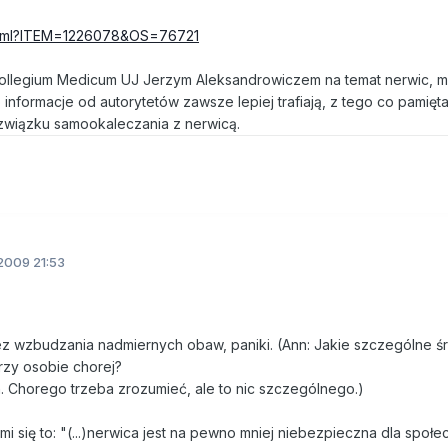
l.html?ITEM=1226078&OS=76721
 Collegium Medicum UJ Jerzym Aleksandrowiczem na temat nerwic, m
informacje od autorytetów zawsze lepiej trafiają, z tego co pamięt
t związku samookaleczania z nerwicą.
2009 21:53
 wzbudzania nadmiernych obaw, paniki. (Ann: Jakie szczególne ś
rzy osobie chorej?
 Chorego trzeba zrozumieć, ale to nic szczególnego.)
i się to: "(...)nerwica jest na pewno mniej niebezpieczna dla społ