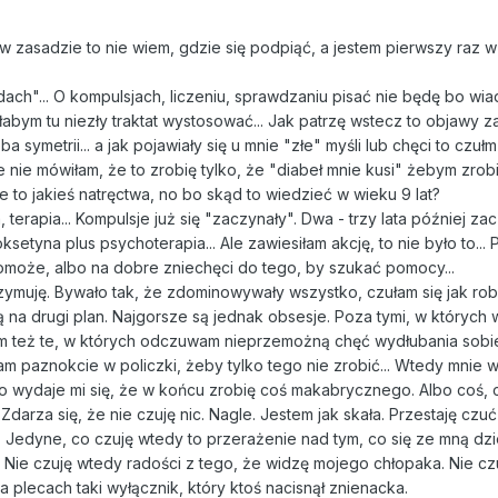
le w zasadzie to nie wiem, gdzie się podpiąć, a jestem pierwszy raz 
dach"... O kompulsjach, liczeniu, sprawdzaniu pisać nie będę bo w
łabym tu niezły traktat wystosować... Jak patrzę wstecz to objawy 
ba symetrii... a jak pojawiały się u mnie "złe" myśli lub chęci to czu
e nie mówiłam, że to zrobię tylko, że "diabeł mnie kusi" żebym zrobi
że to jakieś natręctwa, no bo skąd to wiedzieć w wieku 9 lat?
, terapia... Kompulsje już się "zaczynały". Dwa - trzy lata później za
ksetyna plus psychoterapia... Ale zawiesiłam akcję, to nie było to...
pomoże, albo na dobre zniechęci do tego, by szukać pomocy...
ymuję. Bywało tak, że zdominowywały wszystko, czułam się jak robot
na drugi plan. Najgorsze są jednak obsesje. Poza tymi, w których 
mam też te, w których odczuwam nieprzemożną chęć wydłubania sobi
am paznokcie w policzki, żeby tylko tego nie zrobić... Wtedy mnie 
 bo wydaje mi się, że w końcu zrobię coś makabrycznego. Albo coś, 
rza się, że nie czuję nic. Nagle. Jestem jak skała. Przestaję czuć
. Jedyne, co czuję wtedy to przerażenie nad tym, co się ze mną dzi
. Nie czuję wtedy radości z tego, że widzę mojego chłopaka. Nie czu
a plecach taki wyłącznik, który ktoś nacisnął znienacka.