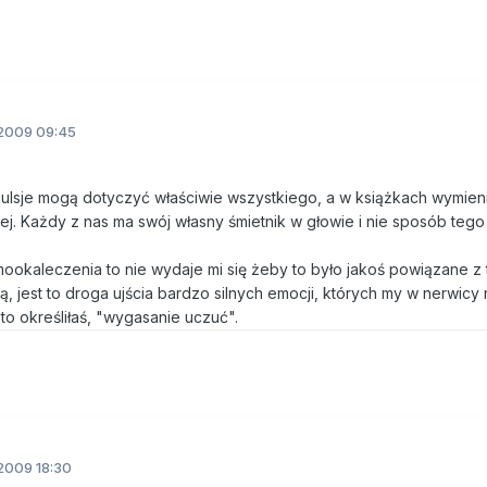
2009 09:45
pulsje mogą dotyczyć właściwie wszystkiego, a w książkach wymie
iej. Każdy z nas ma swój własny śmietnik w głowie i nie sposób teg
mookaleczenia to nie wydaje mi się żeby to było jakoś powiązane z 
bią, jest to droga ujścia bardzo silnych emocji, których my w nerwicy 
o określiłaś, "wygasanie uczuć".
2009 18:30