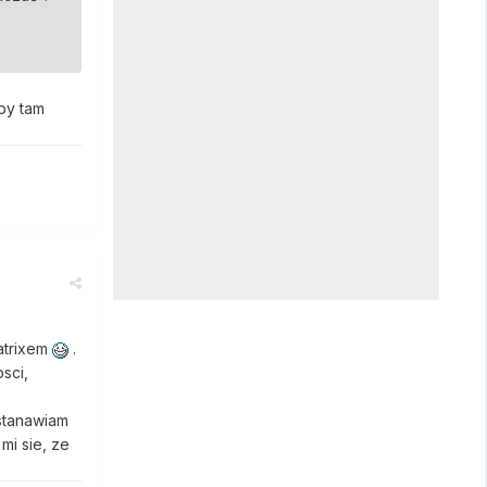
kby tam
atrixem
.
sci,
stanawiam
mi sie, ze