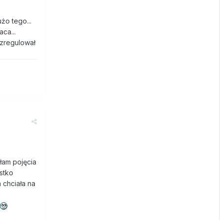
żo tego...
ca...
ozregulował
łam pojęcia
stko
 chciała na