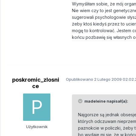
Wymyśliłam sobie, że mój organ
Nie wiem czy to jest genetyczn
sugerowali psychologowie słyszą
żeby ktoś kiedyś przez to ucier
mogę to kontrolować. Jestem cor
końcu pozbawię się własnych oc
poskromic_zlosni
Opublikowano
2 Lutego 2009
02.02.
ce
madeleine napisał(a):
Najgorsze są jednak obsesje.
których odczuwam nieprzemo
Użytkownik
paznokcie w policzki, żeby t
bo wydaje mi się, że w koń