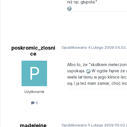
niż np. głupota."
poskromic_zlosni
Opublikowano
4 Lutego 2009
04.02.
ce
Albo to, że "skutkiem nieleczon
uspokaja.
W ogóle fajnie że 
wiele lat temu w jego klinice le
się. I ja też mam zamiar, choć 
Użytkownik
6
madeleine
Opublikowano
5 Lutego 2009
05.02.