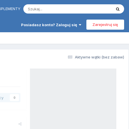
 SUPLEMENTY
Zarejestruj się
Posiadasz konto? Zaloguj się
Aktywne wątki (bez zabaw)
cy
0