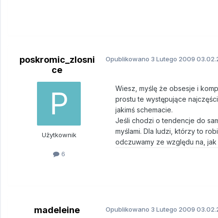
poskromic_zlosni
Opublikowano
3 Lutego 2009
03.02.
ce
Wiesz, myślę że obsesje i kom
prostu te występujące najczęśc
jakimś schemacie.
Jeśli chodzi o tendencje do sa
myślami. Dla ludzi, którzy to ro
Użytkownik
odczuwamy ze względu na, jak t
6
madeleine
Opublikowano
3 Lutego 2009
03.02.