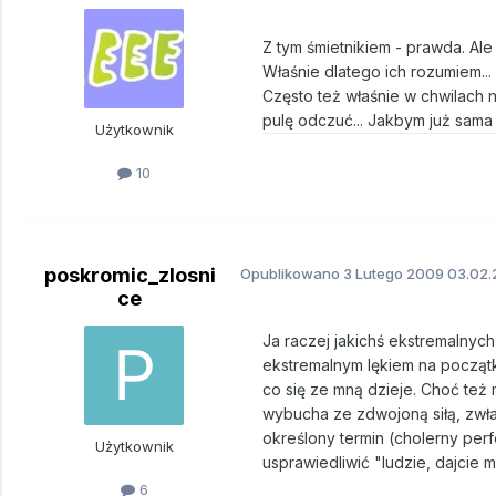
Z tym śmietnikiem - prawda. Ale
Właśnie dlatego ich rozumiem..
Często też właśnie w chwilach 
pulę odczuć... Jakbym już sam
Użytkownik
10
poskromic_zlosni
Opublikowano
3 Lutego 2009
03.02.
ce
Ja raczej jakichś ekstremalnyc
ekstremalnym lękiem na początku
co się ze mną dzieje. Choć też
wybucha ze zdwojoną siłą, zwła
określony termin (cholerny per
Użytkownik
usprawiedliwić "ludzie, dajcie
6