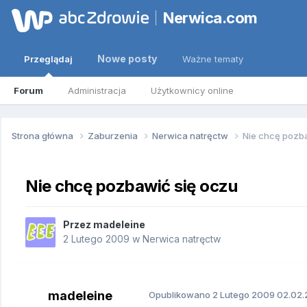
Nerwica.com
Nowe posty
Przeglądaj
Ważne tematy
Forum
Administracja
Użytkownicy online
Strona główna
Zaburzenia
Nerwica natręctw
Nie chcę pozb
Nie chcę pozbawić się oczu
Przez
madeleine
2 Lutego 2009
w
Nerwica natręctw
madeleine
Opublikowano
2 Lutego 2009
02.02.