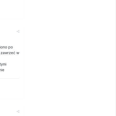
niono po
o zawrzeć w
tymi
nie