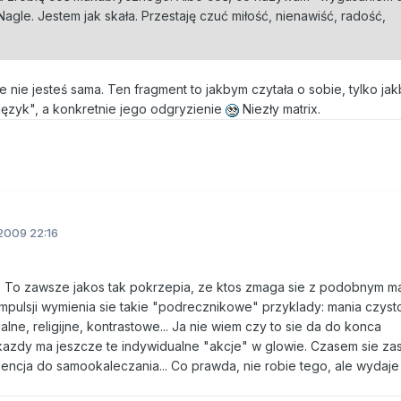
 Nagle. Jestem jak skała. Przestaję czuć miłość, nienawiść, radość,
e nie jesteś sama. Ten fragment to jakbym czytała o sobie, tylko ja
język", a konkretnie jego odgryzienie
Niezły matrix.
2009 22:16
ś. To zawsze jakos tak pokrzepia, ze ktos zmaga sie z podobnym m
mpulsji wymienia sie takie "podrecznikowe" przyklady: mania czysto
ualne, religijne, kontrastowe... Ja nie wiem czy to sie da do konca
kazdy ma jeszcze te indywidualne "akcje" w glowie. Czasem sie za
ndencja do samookaleczania... Co prawda, nie robie tego, ale wydaje 