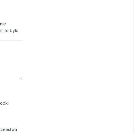
nie
am to było
rodki
eczeństwa