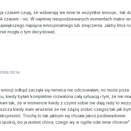
 ja czasem czuję, że wzbierają we mnie te wszystkie emocje... tak du
. A czasem - nic. W najmniej niespodziewanych momentach matrix wra
największego napięcia emocjonalnego lub zmęczenia. Jakby ktoś r
a nie mogła o tym decydować.
2009 20:14
h emocji odkąd zaczęła się nerwica nie odczuwałam, no może poza
, kiedy byłam kompletnie rozwalona całą sytuacją i tym, że nie mia
 mam tak, że w momencie kiedy z czymś sobie nie daję rady to wszy
szcza kiedy mam wrażenie że nie zdążę zrobić czegoś tak jak bym
fekcjonizm). Trochę to tak jakbym się chciała jakoś podświadomie
 mi spokój, bo ja jestem chora, czego wy w ogóle ode mnie chcecie"