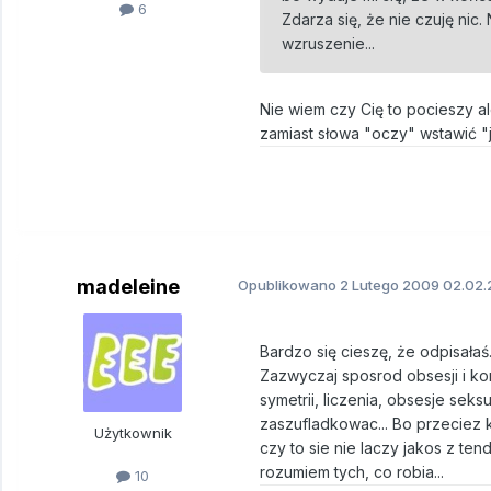
6
Zdarza się, że nie czuję nic.
wzruszenie...
Nie wiem czy Cię to pocieszy al
zamiast słowa "oczy" wstawić "
madeleine
Opublikowano
2 Lutego 2009
02.02.
Bardzo się cieszę, że odpisała
Zazwyczaj sposrod obsesji i ko
symetrii, liczenia, obsesje seks
zaszufladkowac... Bo przeciez 
Użytkownik
czy to sie nie laczy jakos z te
rozumiem tych, co robia...
10