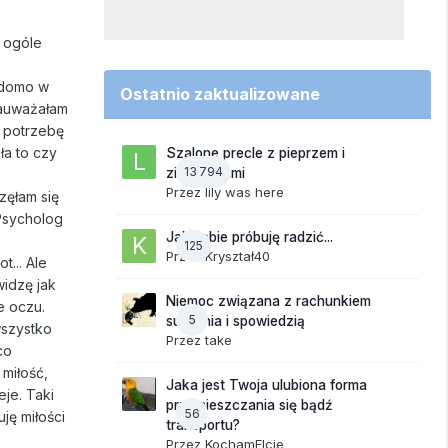
w ogóle
iadomo w
Ostatnio zaktualizowane
zauważałam
łm potrzebę
ła to czy
Szalone precle z pieprzem i
13 794
ziemniakami
Przez
lily was here
częłam się
 Psycholog
Jak sobie próbuję radzić...
125
Przez
Kryształ40
... Ale
widzę jak
Niemoc związana z rachunkiem
e oczu.
5
sumienia i spowiedzią
wszystko
Przez
take
co
 miłość,
Jaka jest Twoja ulubiona forma
eje. Taki
przemieszczania się bądź
56
ję miłości
transportu?
Przez
KochamElcie