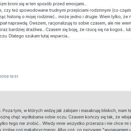
izm broni się w ten sposób przed emocjami...
e, czy też spowodowane trudnymi przejściami rodzinnymi (co częst
c historię o mojej rodzinie)... może jedno i drugie. Wiem tylko, że 
piał naprawdę. Owszem, racjonalizuję to sobie czasem, ale nie wiem,
az bardziej drażliwa... Czasem się boję, że rzucę się na kogoś... lu
zu. Dlatego szukam tutaj wsparcia...
2009 16:51
 Poza tymi, w których widzę jak zabijam i masakruję bliskich, mam t
żną chęć wydłubania sobie oczu. Czasem kończy się tak, że wbij
ylko tego nie zrobić... Wtedy mnie wszystko przeraża i nie chce mi 
cu zrobię coś makabrycznego. Albo coś, co nazywam "wygasaniem 