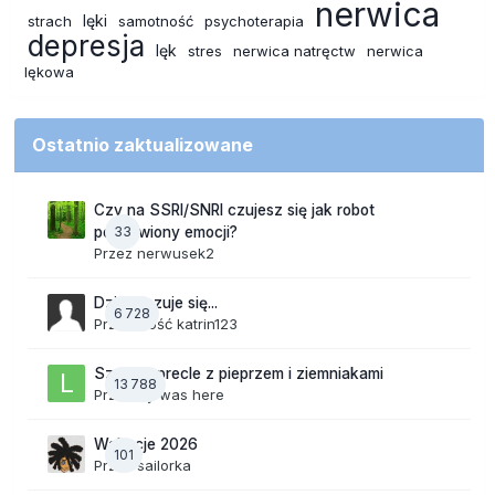
nerwica
lęki
strach
samotność
psychoterapia
depresja
lęk
stres
nerwica natręctw
nerwica
lękowa
Ostatnio zaktualizowane
Czy na SSRI/SNRI czujesz się jak robot
33
pozbawiony emocji?
Przez
nerwusek2
Dzisiaj czuje się...
6 728
Przez Gość katrin123
Szalone precle z pieprzem i ziemniakami
13 788
Przez
lily was here
Wakacje 2026
101
Przez
sailorka