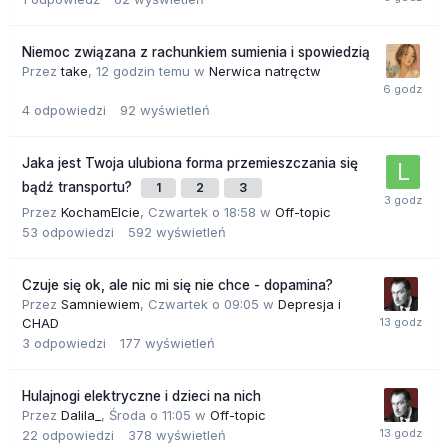
Niemoc związana z rachunkiem sumienia i spowiedzią
Przez
take
,
12 godzin temu
w
Nerwica natręctw
4
odpowiedzi
92
wyświetleń
Jaka jest Twoja ulubiona forma przemieszczania się
bądź transportu?
1
2
3
Przez
KochamElcie
,
Czwartek o 18:58
w
Off-topic
53
odpowiedzi
592
wyświetleń
Czuje się ok, ale nic mi się nie chce - dopamina?
Przez
Samniewiem
,
Czwartek o 09:05
w
Depresja i
CHAD
3
odpowiedzi
177
wyświetleń
Hulajnogi elektryczne i dzieci na nich
Przez
Dalila_
,
Środa o 11:05
w
Off-topic
22
odpowiedzi
378
wyświetleń