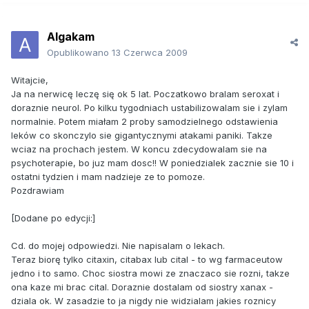
Algakam
Opublikowano
13 Czerwca 2009
Witajcie,
Ja na nerwicę leczę się ok 5 lat. Poczatkowo bralam seroxat i
doraznie neurol. Po kilku tygodniach ustabilizowalam sie i zylam
normalnie. Potem miałam 2 proby samodzielnego odstawienia
leków co skonczylo sie gigantycznymi atakami paniki. Takze
wciaz na prochach jestem. W koncu zdecydowalam sie na
psychoterapie, bo juz mam dosc!! W poniedzialek zacznie sie 10 i
ostatni tydzien i mam nadzieje ze to pomoze.
Pozdrawiam
[Dodane po edycji:]
Cd. do mojej odpowiedzi. Nie napisalam o lekach.
Teraz biorę tylko citaxin, citabax lub cital - to wg farmaceutow
jedno i to samo. Choc siostra mowi ze znaczaco sie rozni, takze
ona kaze mi brac cital. Doraznie dostalam od siostry xanax -
dziala ok. W zasadzie to ja nigdy nie widzialam jakies roznicy