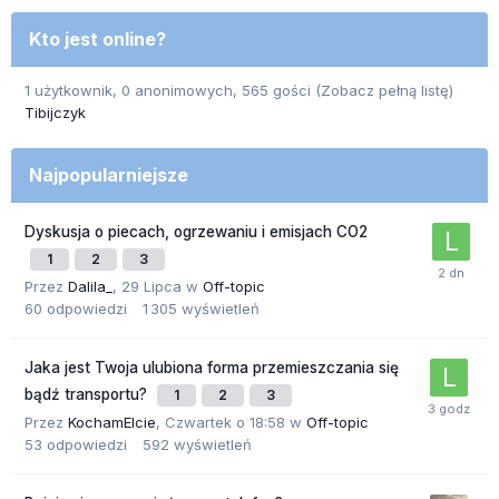
Kto jest online?
1 użytkownik, 0 anonimowych, 565 gości
(Zobacz pełną listę)
Tibijczyk
Najpopularniejsze
Dyskusja o piecach, ogrzewaniu i emisjach CO2
1
2
3
Przez
Dalila_
,
29 Lipca
w
Off-topic
60
odpowiedzi
1 305
wyświetleń
Jaka jest Twoja ulubiona forma przemieszczania się
bądź transportu?
1
2
3
Przez
KochamElcie
,
Czwartek o 18:58
w
Off-topic
53
odpowiedzi
592
wyświetleń