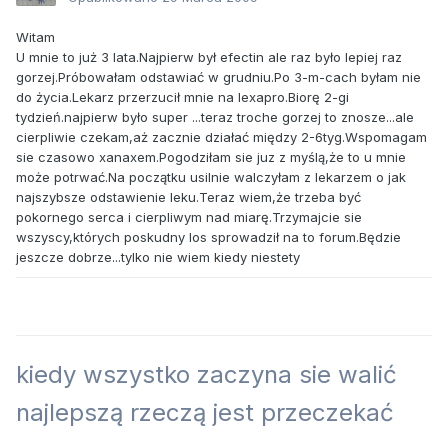
Witam
U mnie to już 3 lata.Najpierw był efectin ale raz było lepiej raz
gorzej.Próbowałam odstawiać w grudniu.Po 3-m-cach byłam nie
do życia.Lekarz przerzucił mnie na lexapro.Biorę 2-gi
tydzień.najpierw było super ...teraz troche gorzej to znosze...ale
cierpliwie czekam,aż zacznie działać między 2-6tyg.Wspomagam
sie czasowo xanaxem.Pogodziłam sie juz z myślą,że to u mnie
może potrwać.Na początku usilnie walczyłam z lekarzem o jak
najszybsze odstawienie leku.Teraz wiem,że trzeba być
pokornego serca i cierpliwym nad miarę.Trzymajcie sie
wszyscy,których poskudny los sprowadził na to forum.Będzie
jeszcze dobrze...tylko nie wiem kiedy niestety
kiedy wszystko zaczyna sie walić
najlepszą rzeczą jest przeczekać