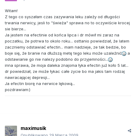
Witam!
Z tego co syszałam czas zazywania leku zależy od długości
trwania nerwicy, jesli to "świeża" sprawa no to oczywiście krocej
sie bierze...
Ja jestem na efectinie od końca lipca i dr mówił mi zaraz na
poczatku, że potrwa to okolo roku... osttanio powiedział, że latem
zaczniemy odstawiać efectin... mam nadzieje, ze tak bedzie, bo
boje się, że branie na dłuższą metę tego leku może uzależnić
a
odstawianie go nie nalezy podobno do przyjemności...
inna sprawa, że moja daleka znajoma łyka efectin już koło 5 lat...
dr powiedział, ze może łykac całe zycie bo ma jakis tam rodzaj
nawracającej depresji...
Ja efectin biorę na nerwice lękową...
pozdrawiam:)
maximusik
Opublikowano
29 Marca 2009