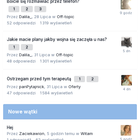
Boicie się rozmawiać przez telefon?
1
2
3
Przez
Dalila_
,
28 Lipca
w
Off-topic
52
odpowiedzi
1 319
wyświetleń
Jakie macie plany jakby wojna się zaczęła u nas?
1
2
Przez
Dalila_
,
31 Lipca
w
Off-topic
48
odpowiedzi
1 301
wyświetleń
Ostrzegam przed tym terapeutą
1
2
Przez
panPytajnick
,
31 Lipca
w
Oferty
47
odpowiedzi
1 584
wyświetleń
Nowe wątki
Hej
Przez
Zaciekawion
,
5 godzin temu
w
Witam
1
odpowiedź
62
wyświetleń