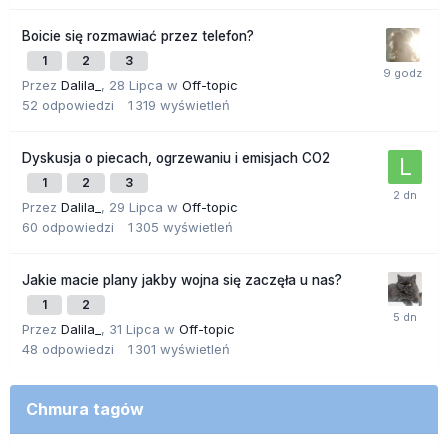
Boicie się rozmawiać przez telefon?
1
2
3
Przez
Dalila_
,
28 Lipca
w
Off-topic
52
odpowiedzi
1 319
wyświetleń
Dyskusja o piecach, ogrzewaniu i emisjach CO2
1
2
3
Przez
Dalila_
,
29 Lipca
w
Off-topic
60
odpowiedzi
1 305
wyświetleń
Jakie macie plany jakby wojna się zaczęła u nas?
1
2
Przez
Dalila_
,
31 Lipca
w
Off-topic
48
odpowiedzi
1 301
wyświetleń
Chmura tagów