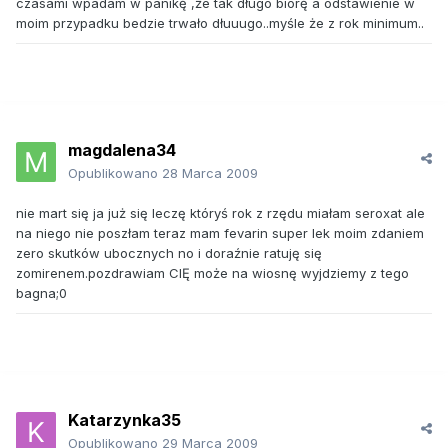
czasami wpadam w panikę ,że tak długo biorę a odstawienie w
moim przypadku bedzie trwało dłuuugo..myśle że z rok minimum..
magdalena34
Opublikowano
28 Marca 2009
nie mart się ja już się leczę któryś rok z rzędu miałam seroxat ale
na niego nie poszłam teraz mam fevarin super lek moim zdaniem
zero skutków ubocznych no i doraźnie ratuję się
zomirenem.pozdrawiam CIĘ może na wiosnę wyjdziemy z tego
bagna;0
Katarzynka35
Opublikowano
29 Marca 2009