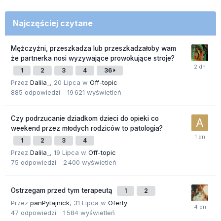
Najczęściej czytane
Mężczyźni, przeszkadza lub przeszkadzałoby wam
że partnerka nosi wyzywające prowokujące stroje?
1
2
3
4
36
Przez
Dalila_
,
20 Lipca
w
Off-topic
885
odpowiedzi
19 621
wyświetleń
Czy podrzucanie dziadkom dzieci do opieki co
weekend przez młodych rodziców to patologia?
1
2
3
4
Przez
Dalila_
,
19 Lipca
w
Off-topic
75
odpowiedzi
2 400
wyświetleń
Ostrzegam przed tym terapeutą
1
2
Przez
panPytajnick
,
31 Lipca
w
Oferty
47
odpowiedzi
1 584
wyświetleń