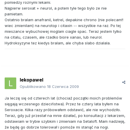
pomiedzy roznymi lekami.
Najpierw seroxat + neurol, a potem tyle tego bylo ze nie
pamietam.
Ostatnio bralam anafranil, ketrel, depakine chrono (nie polecam!!
wiec zmienilam) na neurotop i citaxin -- wszystkie na raz. Po tej
mieszance wybuchowej moglam ciagle spac. Teraz jestem tylko
na citalu, czasem, ale rzadko biore xanax, lub neurol.
Hydroksyzyne tez kiedys bralam, ale chyba slabo dzialala.
lekopawel
Opublikowano
18 Czerwca 2009
Ja leczę się od czterech lat (chociaż początki moich problemów
sięgają wczesnego dzieciństwa). Przez te cztery lata byłem na
Seroxacie. Kilka razy próbowałem odstawić, ale nie wychodziło.
Teraz, gdy już przestał na mnie działać, po konsultacji z lekarzem,
odstawiam w trybie szybkim i zmieniam na Setaloft. Mam nadzieję,
że będę go dobrze tolerował i pomoże mi stanąć na nogi.