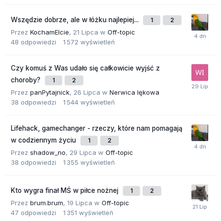
Wszędzie dobrze, ale w łóżku najlepiej...
1
2
Przez
KochamElcie
,
21 Lipca
w
Off-topic
48
odpowiedzi
1 572
wyświetleń
Czy komuś z Was udało się całkowicie wyjść z
choroby?
1
2
Przez
panPytajnick
,
26 Lipca
w
Nerwica lękowa
38
odpowiedzi
1 544
wyświetleń
Lifehack, gamechanger - rzeczy, które nam pomagają
w codziennym życiu
1
2
Przez
shadow_no
,
29 Lipca
w
Off-topic
38
odpowiedzi
1 355
wyświetleń
Kto wygra finał MŚ w piłce nożnej
1
2
Przez
brum.brum
,
19 Lipca
w
Off-topic
47
odpowiedzi
1 351
wyświetleń