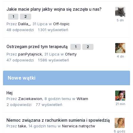
Jakie macie plany jakby wojna się zaczęła u nas?
1
2
Przez
Dalila_
,
31 Lipca
w
Off-topic
48
odpowiedzi
1 301
wyświetleń
Ostrzegam przed tym terapeutą
1
2
Przez
panPytajnick
,
31 Lipca
w
Oferty
47
odpowiedzi
1 586
wyświetleń
Nowe wątki
Hej
Przez
Zaciekawion
,
8 godzin temu
w
Witam
2
odpowiedzi
77
wyświetleń
Niemoc związana z rachunkiem sumienia i spowiedzią
Przez
take
,
14 godzin temu
w
Nerwica natręctw