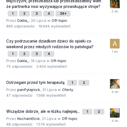
Mężczyźni, przeszkadza lub przeszkadzałoby wam
że partnerka nosi wyzywające prowokujące stroje?
1
2
3
4
36
Przez
Dalila_
,
20 Lipca
w
Off-topic
885
odpowiedzi
19 644
wyświetleń
Czy podrzucanie dziadkom dzieci do opieki co
weekend przez młodych rodziców to patologia?
1
2
3
4
Przez
Dalila_
,
19 Lipca
w
Off-topic
75
odpowiedzi
2 404
wyświetleń
Ostrzegam przed tym terapeutą
1
2
Przez
panPytajnick
,
31 Lipca
w
Oferty
47
odpowiedzi
1 586
wyświetleń
Wszędzie dobrze, ale w łóżku najlepiej...
1
2
Przez
KochamElcie
,
21 Lipca
w
Off-topic
48
odpowiedzi
1 574
wyświetleń