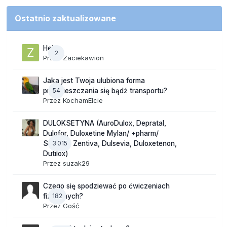
Ostatnio zaktualizowane
Hej
2
Przez
Zaciekawion
Jaka jest Twoja ulubiona forma
54
przemieszczania się bądź transportu?
Przez
KochamElcie
DULOKSETYNA (AuroDulox, Depratal,
Dulofor, Duloxetine Mylan/ +pharm/
3 015
Sandoz/ Zentiva, Dulsevia, Duloxetenon,
Dutilox)
Przez
suzak29
Czego się spodziewać po ćwiczeniach
182
fizycznych?
Przez Gość