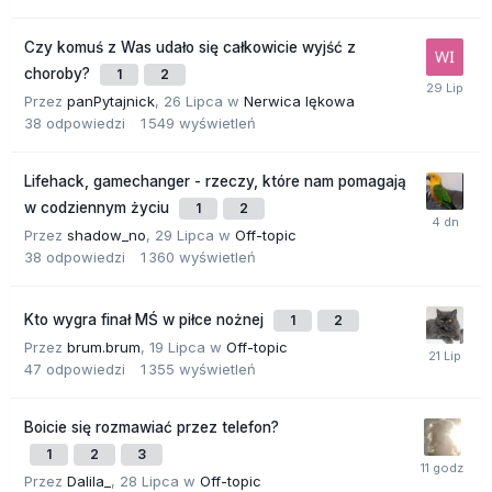
Czy komuś z Was udało się całkowicie wyjść z
choroby?
1
2
Przez
panPytajnick
,
26 Lipca
w
Nerwica lękowa
38
odpowiedzi
1 549
wyświetleń
Lifehack, gamechanger - rzeczy, które nam pomagają
w codziennym życiu
1
2
Przez
shadow_no
,
29 Lipca
w
Off-topic
38
odpowiedzi
1 360
wyświetleń
Kto wygra finał MŚ w piłce nożnej
1
2
Przez
brum.brum
,
19 Lipca
w
Off-topic
47
odpowiedzi
1 355
wyświetleń
Boicie się rozmawiać przez telefon?
1
2
3
Przez
Dalila_
,
28 Lipca
w
Off-topic