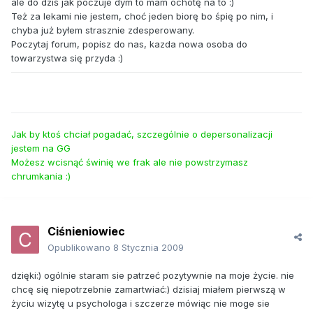
ale do dziś jak poczuje dym to mam ochotę na to :)
Też za lekami nie jestem, choć jeden biorę bo śpię po nim, i
chyba już byłem strasznie zdesperowany.
Poczytaj forum, popisz do nas, kazda nowa osoba do
towarzystwa się przyda :)
Jak by ktoś chciał pogadać, szczególnie o depersonalizacji
jestem na GG
Możesz wcisnąć świnię we frak ale nie powstrzymasz
chrumkania :)
Ciśnieniowiec
Opublikowano
8 Stycznia 2009
dzięki:) ogólnie staram sie patrzeć pozytywnie na moje życie. nie
chcę się niepotrzebnie zamartwiać:) dzisiaj miałem pierwszą w
życiu wizytę u psychologa i szczerze mówiąc nie moge sie