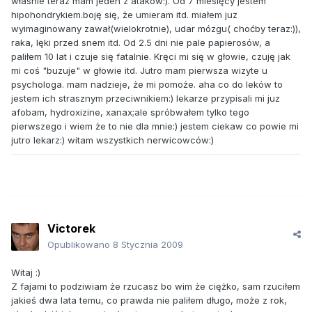
własnie teraz mam jeden z ataków:). Od 7 miesięcy jestem
hipohondrykiem.boję się, że umieram itd. miałem juz
wyimaginowany zawał(wielokrotnie), udar mózgu( choćby teraz:)),
raka, lęki przed snem itd. Od 2.5 dni nie pale papierosów, a
paliłem 10 lat i czuje się fatalnie. Kręci mi się w głowie, czuję jak
mi coś "buzuje" w głowie itd. Jutro mam pierwsza wizyte u
psychologa. mam nadzieje, że mi pomoże. aha co do leków to
jestem ich strasznym przeciwnikiem:) lekarze przypisali mi juz
afobam, hydroxizine, xanax;ale spróbwałem tylko tego
pierwszego i wiem że to nie dla mnie:) jestem ciekaw co powie mi
jutro lekarz:) witam wszystkich nerwicowców:)
Victorek
Opublikowano
8 Stycznia 2009
Witaj :)
Z fajami to podziwiam że rzucasz bo wim że ciężko, sam rzuciłem
jakieś dwa lata temu, co prawda nie paliłem długo, może z rok,