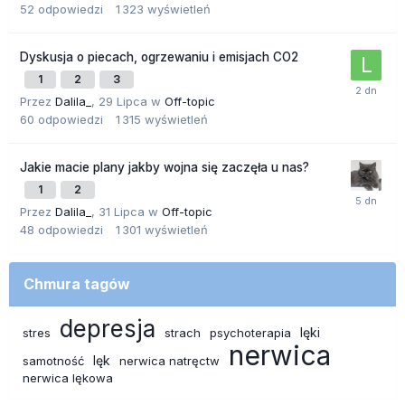
52
odpowiedzi
1 323
wyświetleń
Dyskusja o piecach, ogrzewaniu i emisjach CO2
1
2
3
Przez
Dalila_
,
29 Lipca
w
Off-topic
60
odpowiedzi
1 315
wyświetleń
Jakie macie plany jakby wojna się zaczęła u nas?
1
2
Przez
Dalila_
,
31 Lipca
w
Off-topic
48
odpowiedzi
1 301
wyświetleń
Chmura tagów
depresja
lęki
stres
strach
psychoterapia
nerwica
lęk
samotność
nerwica natręctw
nerwica lękowa