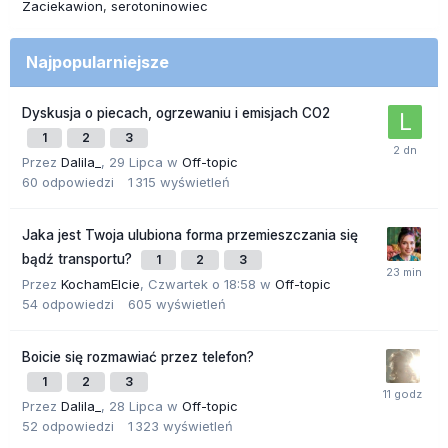
Zaciekawion
serotoninowiec
Najpopularniejsze
Dyskusja o piecach, ogrzewaniu i emisjach CO2
1
2
3
Przez
Dalila_
,
29 Lipca
w
Off-topic
60
odpowiedzi
1 315
wyświetleń
Jaka jest Twoja ulubiona forma przemieszczania się
bądź transportu?
1
2
3
Przez
KochamElcie
,
Czwartek o 18:58
w
Off-topic
54
odpowiedzi
605
wyświetleń
Boicie się rozmawiać przez telefon?
1
2
3
Przez
Dalila_
,
28 Lipca
w
Off-topic
52
odpowiedzi
1 323
wyświetleń