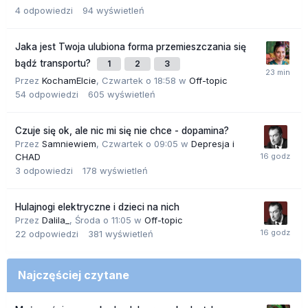
4
odpowiedzi
94
wyświetleń
Jaka jest Twoja ulubiona forma przemieszczania się
bądź transportu?
1
2
3
Przez
KochamElcie
,
Czwartek o 18:58
w
Off-topic
54
odpowiedzi
605
wyświetleń
Czuje się ok, ale nic mi się nie chce - dopamina?
Przez
Samniewiem
,
Czwartek o 09:05
w
Depresja i
CHAD
3
odpowiedzi
178
wyświetleń
Hulajnogi elektryczne i dzieci na nich
Przez
Dalila_
,
Środa o 11:05
w
Off-topic
22
odpowiedzi
381
wyświetleń
Najczęściej czytane