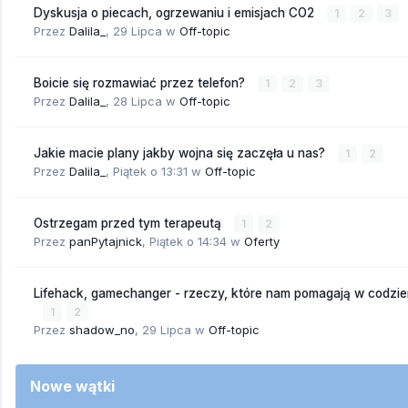
Dyskusja o piecach, ogrzewaniu i emisjach CO2
1
2
3
Przez
Dalila_
,
29 Lipca
w
Off-topic
Boicie się rozmawiać przez telefon?
1
2
3
Przez
Dalila_
,
28 Lipca
w
Off-topic
Jakie macie plany jakby wojna się zaczęła u nas?
1
2
Przez
Dalila_
,
Piątek o 13:31
w
Off-topic
Ostrzegam przed tym terapeutą
1
2
Przez
panPytajnick
,
Piątek o 14:34
w
Oferty
Lifehack, gamechanger - rzeczy, które nam pomagają w codzi
1
2
Przez
shadow_no
,
29 Lipca
w
Off-topic
Nowe wątki