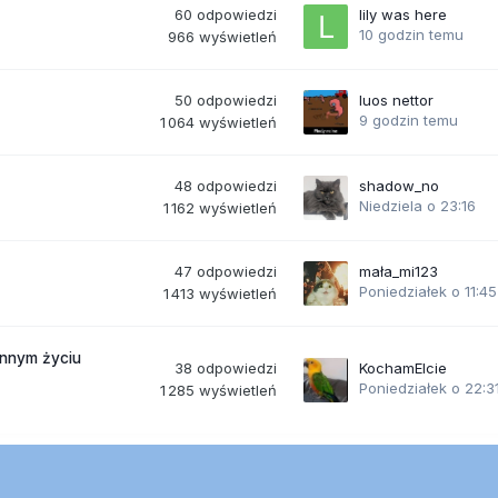
60
odpowiedzi
lily was here
10 godzin temu
966
wyświetleń
50
odpowiedzi
luos nettor
9 godzin temu
1 064
wyświetleń
48
odpowiedzi
shadow_no
Niedziela o 23:16
1 162
wyświetleń
47
odpowiedzi
mała_mi123
Poniedziałek o 11:45
1 413
wyświetleń
ennym życiu
38
odpowiedzi
KochamElcie
Poniedziałek o 22:3
1 285
wyświetleń