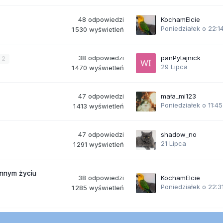
48
odpowiedzi
KochamElcie
Poniedziałek o 22:1
1 530
wyświetleń
38
odpowiedzi
panPytajnick
2
29 Lipca
1 470
wyświetleń
47
odpowiedzi
mała_mi123
Poniedziałek o 11:45
1 413
wyświetleń
47
odpowiedzi
shadow_no
21 Lipca
1 291
wyświetleń
ennym życiu
38
odpowiedzi
KochamElcie
Poniedziałek o 22:3
1 285
wyświetleń