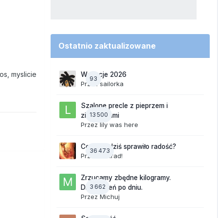
Ostatnio zaktualizowane
s, myslicie
Wakacje 2026
93
Przez
sailorka
Szalone precle z pieprzem i
13 500
ziemniakami
Przez
lily was here
Co Wam dziś sprawiło radość?
36 473
Przez
Konrad!
Zrzucamy zbędne kilogramy.
3 662
Dieta dzień po dniu.
Przez
Michuj