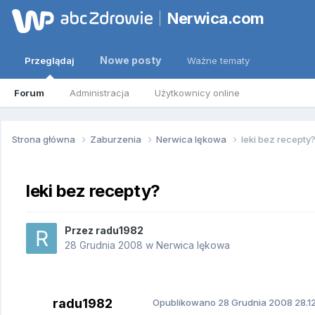
Nerwica.com
Nowe posty
Przeglądaj
Ważne tematy
Forum
Administracja
Użytkownicy online
Strona główna
Zaburzenia
Nerwica lękowa
leki bez recepty
leki bez recepty?
Przez
radu1982
28 Grudnia 2008
w
Nerwica lękowa
radu1982
Opublikowano
28 Grudnia 2008
28.1