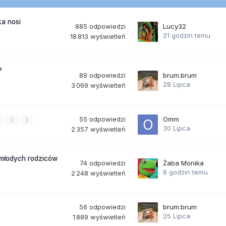
a nosi
885
odpowiedzi
Lucy32
21 godzin temu
18 813
wyświetleń
?
89
odpowiedzi
brum.brum
28 Lipca
3 069
wyświetleń
55
odpowiedzi
Omm
2
3
30 Lipca
2 357
wyświetleń
 młodych rodziców
74
odpowiedzi
Żaba Monika
8 godzin temu
2 248
wyświetleń
56
odpowiedzi
brum.brum
25 Lipca
1 889
wyświetleń