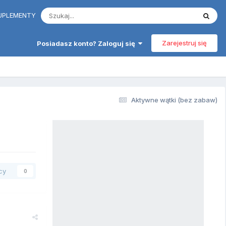
 SUPLEMENTY
Zarejestruj się
Posiadasz konto? Zaloguj się
Aktywne wątki (bez zabaw)
cy
0