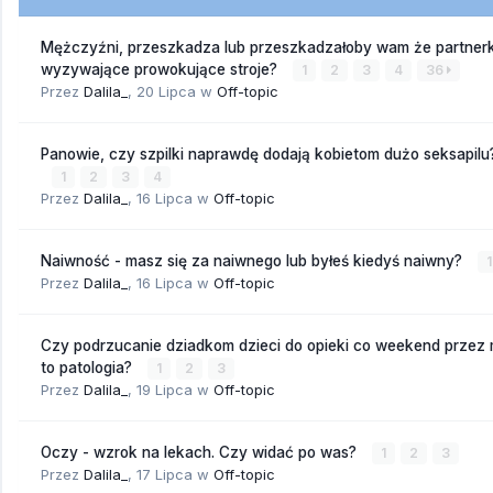
Mężczyźni, przeszkadza lub przeszkadzałoby wam że partnerk
wyzywające prowokujące stroje?
1
2
3
4
36
Przez
Dalila_
,
20 Lipca
w
Off-topic
Panowie, czy szpilki naprawdę dodają kobietom dużo seksapilu
1
2
3
4
Przez
Dalila_
,
16 Lipca
w
Off-topic
Naiwność - masz się za naiwnego lub byłeś kiedyś naiwny?
1
Przez
Dalila_
,
16 Lipca
w
Off-topic
Czy podrzucanie dziadkom dzieci do opieki co weekend przez
to patologia?
1
2
3
Przez
Dalila_
,
19 Lipca
w
Off-topic
Oczy - wzrok na lekach. Czy widać po was?
1
2
3
Przez
Dalila_
,
17 Lipca
w
Off-topic