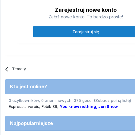
Zarejestruj nowe konto
Załóż nowe konto. To bardzo proste!
Zarejestruj się
Tematy
Kto jest online?
3 użytkowników, 0 anonimowych, 375 gości
(Zobacz pełną listę)
Expressis verbis
Fobik 89
You know nothing, Jon Snow
Najpopularniejsze