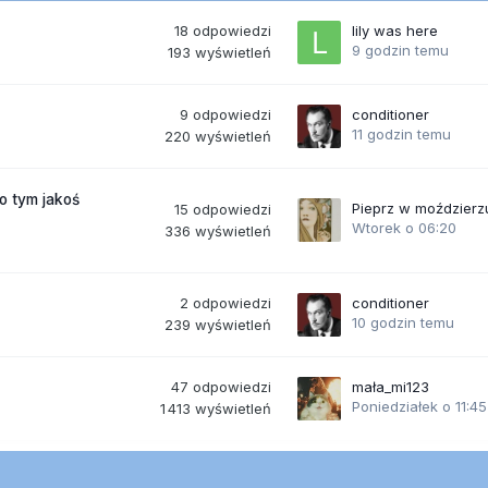
18
odpowiedzi
lily was here
9 godzin temu
193
wyświetleń
9
odpowiedzi
conditioner
11 godzin temu
220
wyświetleń
po tym jakoś
Pieprz w moździerz
15
odpowiedzi
Wtorek o 06:20
336
wyświetleń
2
odpowiedzi
conditioner
10 godzin temu
239
wyświetleń
47
odpowiedzi
mała_mi123
Poniedziałek o 11:45
1 413
wyświetleń