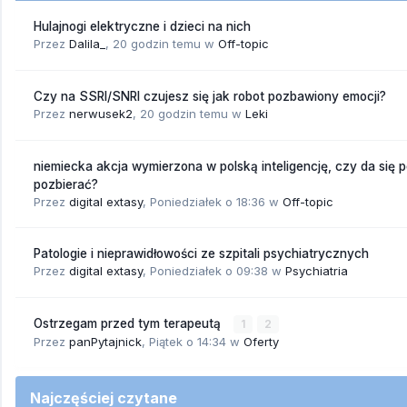
Hulajnogi elektryczne i dzieci na nich
Przez
Dalila_
,
20 godzin temu
w
Off-topic
Czy na SSRI/SNRI czujesz się jak robot pozbawiony emocji?
Przez
nerwusek2
,
20 godzin temu
w
Leki
niemiecka akcja wymierzona w polską inteligencję, czy da się 
pozbierać?
Przez
digital extasy
,
Poniedziałek o 18:36
w
Off-topic
Patologie i nieprawidłowości ze szpitali psychiatrycznych
Przez
digital extasy
,
Poniedziałek o 09:38
w
Psychiatria
Ostrzegam przed tym terapeutą
1
2
Przez
panPytajnick
,
Piątek o 14:34
w
Oferty
Najczęściej czytane