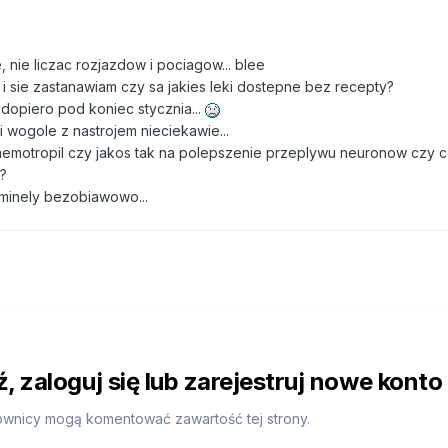
, nie liczac rozjazdow i pociagow... blee
i sie zastanawiam czy sa jakies leki dostepne bez recepty?
dopiero pod koniec stycznia...
i wogole z nastrojem nieciekawie...
 memotropil czy jakos tak na polepszenie przeplywu neuronow czy co
?
minely bezobiawowo...
 zaloguj się lub zarejestruj nowe konto
ownicy mogą komentować zawartość tej strony.