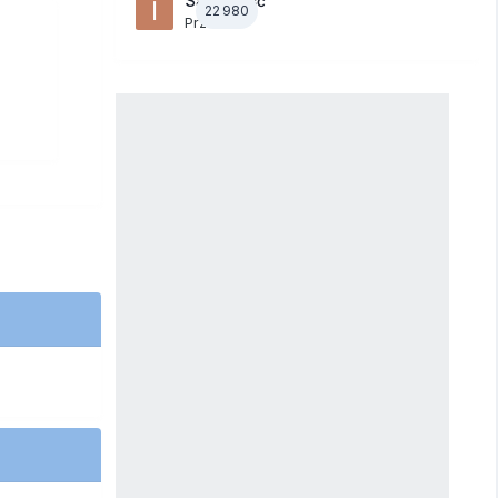
Samotność
22 980
Przez
ixi