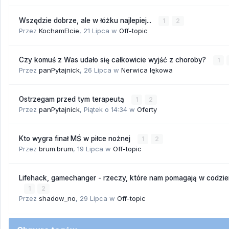
Wszędzie dobrze, ale w łóżku najlepiej...
1
2
Przez
KochamElcie
,
21 Lipca
w
Off-topic
Czy komuś z Was udało się całkowicie wyjść z choroby?
1
Przez
panPytajnick
,
26 Lipca
w
Nerwica lękowa
Ostrzegam przed tym terapeutą
1
2
Przez
panPytajnick
,
Piątek o 14:34
w
Oferty
Kto wygra finał MŚ w piłce nożnej
1
2
Przez
brum.brum
,
19 Lipca
w
Off-topic
Lifehack, gamechanger - rzeczy, które nam pomagają w codzi
1
2
Przez
shadow_no
,
29 Lipca
w
Off-topic