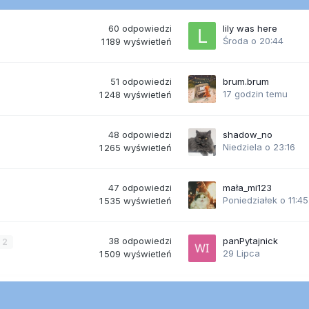
60
odpowiedzi
lily was here
Środa o 20:44
1 189
wyświetleń
51
odpowiedzi
brum.brum
17 godzin temu
1 248
wyświetleń
48
odpowiedzi
shadow_no
Niedziela o 23:16
1 265
wyświetleń
47
odpowiedzi
mała_mi123
Poniedziałek o 11:45
1 535
wyświetleń
38
odpowiedzi
panPytajnick
2
29 Lipca
1 509
wyświetleń