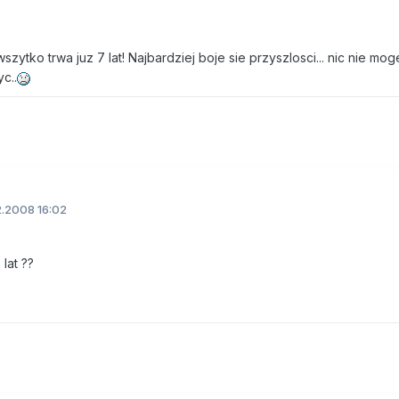
tko trwa juz 7 lat! Najbardziej boje sie przyszlosci... nic nie mog
c..
2.2008 16:02
lat ??