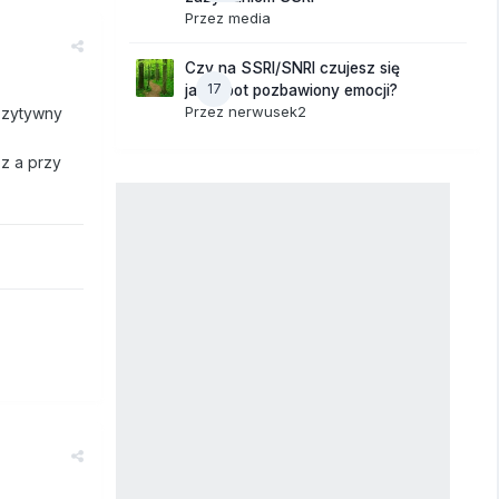
Przez
media
Czy na SSRI/SNRI czujesz się
17
jak robot pozbawiony emocji?
Przez
nerwusek2
ozytywny
z a przy