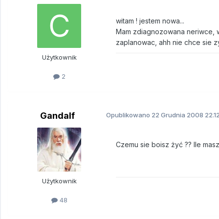
witam ! jestem nowa...
Mam zdiagnozowana neriwce, wszy
zaplanowac, ahh nie chce sie zy
Użytkownik
2
Gandalf
Opublikowano
22 Grudnia 2008
22.1
Czemu sie boisz żyć ?? Ile masz 
Użytkownik
48