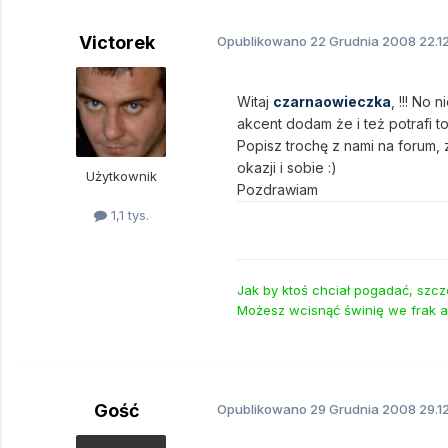
Victorek
Opublikowano
22 Grudnia 2008
22.1
Witaj
czarnaowieczka
, !!! No
akcent dodam że i też potrafi to
Popisz trochę z nami na forum
okazji i sobie :)
Użytkownik
Pozdrawiam
1,1 tys.
Jak by ktoś chciał pogadać, szcz
Możesz wcisnąć świnię we frak a
Gość
Opublikowano
29 Grudnia 2008
29.1