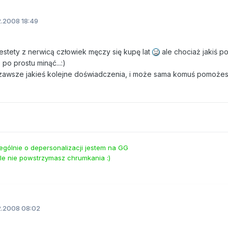
2.2008 18:49
 niestety z nerwicą człowiek męczy się kupę lat
ale chociaż jakiś p
 po prostu minąć...:)
, zawsze jakieś kolejne doświadczenia, i może sama komuś pomożes
ególnie o depersonalizacji jestem na GG
le nie powstrzymasz chrumkania :)
2.2008 08:02