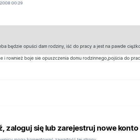
.2008 00:29
zeba będzie opuści dam rodziny, iść do pracy a jest na pawde ciężko.
ce i rownież boje sie opuszczenia domu rodzinnego,pojścia do pracy
 zaloguj się lub zarejestruj nowe konto
ownicy mogą komentować zawartość tej strony.