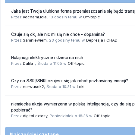
Jaka jest Twoja ulubiona forma przemieszczania się bądź trans
Przez
KochamElcie
,
13 godzin temu
w
Off-topic
Czuje się ok, ale nic mi się nie chce - dopamina?
Przez
Samniewiem
,
23 godziny temu
w
Depresja i CHAD
Hulajnogi elektryczne i dzieci na nich
Przez
Dalila_
,
Środa o 11:05
w
Off-topic
Czy na SSRI/SNRI czujesz się jak robot pozbawiony emocji?
Przez
nerwusek2
,
Środa o 10:31
w
Leki
niemiecka akcja wymierzona w polską inteligencję, czy da się 
pozbierać?
Przez
digital extasy
,
Poniedziałek o 18:36
w
Off-topic
Najczęściej czytane