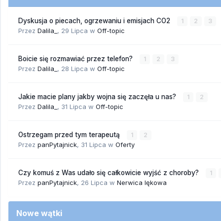
Dyskusja o piecach, ogrzewaniu i emisjach CO2
1
2
3
Przez
Dalila_
,
29 Lipca
w
Off-topic
Boicie się rozmawiać przez telefon?
1
2
3
Przez
Dalila_
,
28 Lipca
w
Off-topic
Jakie macie plany jakby wojna się zaczęła u nas?
1
2
Przez
Dalila_
,
31 Lipca
w
Off-topic
Ostrzegam przed tym terapeutą
1
2
Przez
panPytajnick
,
31 Lipca
w
Oferty
Czy komuś z Was udało się całkowicie wyjść z choroby?
1
Przez
panPytajnick
,
26 Lipca
w
Nerwica lękowa
Nowe wątki