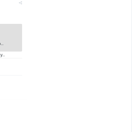
..
...