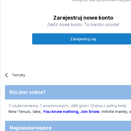
Zarejestruj nowe konto
Załóż nowe konto. To bardzo proste!
Zarejestruj się
Tematy
Kto jest online?
7 użytkowników, 1 anonimowych, 488 gości
(Zobacz pełną listę)
New-Tenuis
take
You know nothing, Jon Snow
Infinite Inanity
Najpopularniejsze