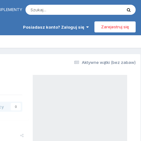
 SUPLEMENTY
Zarejestruj się
Posiadasz konto? Zaloguj się
Aktywne wątki (bez zabaw)
cy
0