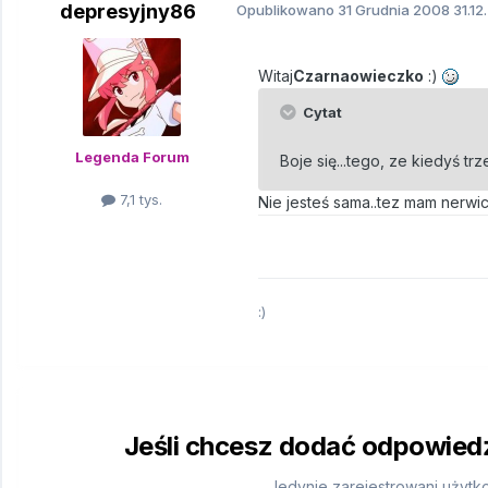
depresyjny86
Opublikowano
31 Grudnia 2008
31.12
Witaj
Czarnaowieczko
:)
Cytat
Legenda Forum
Boje się...tego, ze kiedyś tr
7,1 tys.
Nie jesteś sama..tez mam nerwi
:)
Jeśli chcesz dodać odpowiedź,
Jedynie zarejestrowani użytk