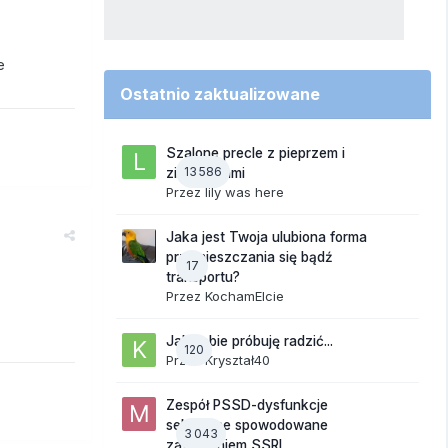
e
Ostatnio zaktualizowane
Szalone precle z pieprzem i
13 586
ziemniakami
Przez
lily was here
Jaka jest Twoja ulubiona forma
przemieszczania się bądź
17
transportu?
Przez
KochamElcie
Jak sobie próbuję radzić...
120
Przez
Kryształ40
Zespół PSSD-dysfunkcje
seksualne spowodowane
3 043
zażywaniem SSRI