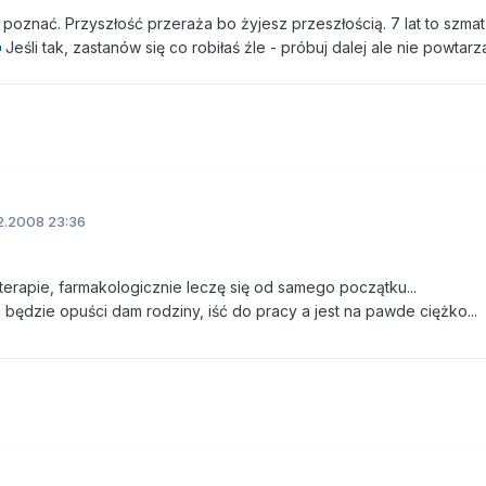
ę poznać. Przyszłość przeraża bo żyjesz przeszłością. 7 lat to szmat
Jeśli tak, zastanów się co robiłaś źle - próbuj dalej ale nie powtarz
2.2008 23:36
erapie, farmakologicznie leczę się od samego początku...
a będzie opuści dam rodziny, iść do pracy a jest na pawde ciężko...