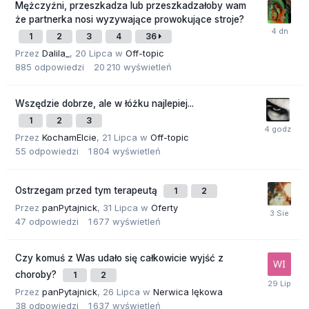
Mężczyźni, przeszkadza lub przeszkadzałoby wam
że partnerka nosi wyzywające prowokujące stroje?
1
2
3
4
36
Przez
Dalila_
,
20 Lipca
w
Off-topic
885
odpowiedzi
20 210
wyświetleń
Wszędzie dobrze, ale w łóżku najlepiej...
1
2
3
Przez
KochamElcie
,
21 Lipca
w
Off-topic
55
odpowiedzi
1 804
wyświetleń
Ostrzegam przed tym terapeutą
1
2
Przez
panPytajnick
,
31 Lipca
w
Oferty
47
odpowiedzi
1 677
wyświetleń
Czy komuś z Was udało się całkowicie wyjść z
choroby?
1
2
Przez
panPytajnick
,
26 Lipca
w
Nerwica lękowa
38
odpowiedzi
1 637
wyświetleń