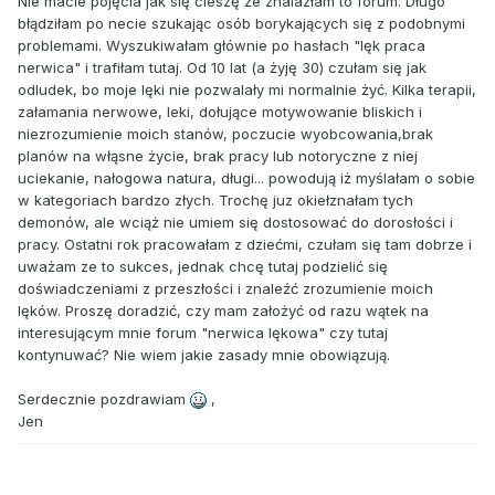
Nie macie pojęcia jak się cieszę że znalazłam to forum. Długo
błądziłam po necie szukając osób borykających się z podobnymi
problemami. Wyszukiwałam głównie po hasłach "lęk praca
nerwica" i trafiłam tutaj. Od 10 lat (a żyję 30) czułam się jak
odludek, bo moje lęki nie pozwalały mi normalnie żyć. Kilka terapii,
załamania nerwowe, leki, dołujące motywowanie bliskich i
niezrozumienie moich stanów, poczucie wyobcowania,brak
planów na włąsne życie, brak pracy lub notoryczne z niej
uciekanie, nałogowa natura, długi... powodują iż myślałam o sobie
w kategoriach bardzo złych. Trochę juz okiełznałam tych
demonów, ale wciąż nie umiem się dostosować do dorosłości i
pracy. Ostatni rok pracowałam z dziećmi, czułam się tam dobrze i
uważam ze to sukces, jednak chcę tutaj podzielić się
doświadczeniami z przeszłości i znaleźć zrozumienie moich
lęków. Proszę doradzić, czy mam założyć od razu wątek na
interesującym mnie forum "nerwica lękowa" czy tutaj
kontynuwać? Nie wiem jakie zasady mnie obowiązują.
Serdecznie pozdrawiam
,
Jen