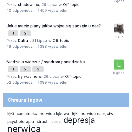
Przez
shadow_no
,
29 Lipca
w
Off-topic
40
odpowiedzi
1 459
wyświetleń
Jakie macie plany jakby wojna się zaczęła u nas?
1
2
Przez
Dalila_
,
31 Lipca
w
Off-topic
48
odpowiedzi
1 388
wyświetleń
Niedziela wieczur / syndrom poniedziałku
1
2
3
Przez
lily was here
,
26 Lipca
w
Off-topic
52
odpowiedzi
1 089
wyświetleń
Chmura tagów
lęki
lęk
samotność
nerwica lękowa
nerwica natręctw
depresja
psychoterapia
strach
stres
nerwica