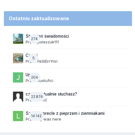
Ostatnio zaktualizowane
Strumień świadomości
274
Przez
poleszuk111
Cześć
5
Przez
FeStErrYnn
Upały
204
Przez
Justufici
czego aktualnie słuchasz?
22 874
Przez Gość
Szalone precle z pieprzem i ziemniakami
14 142
Przez
lily was here