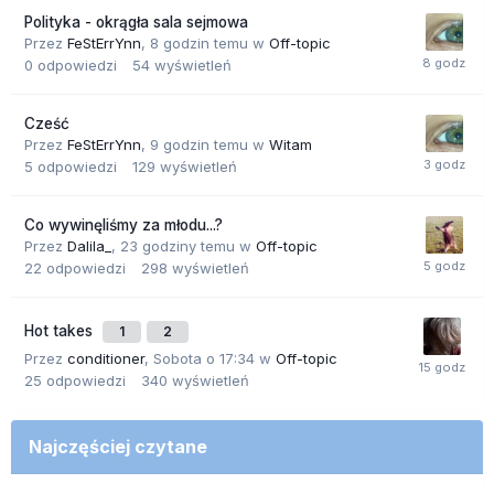
Polityka - okrągła sala sejmowa
Przez
FeStErrYnn
,
8 godzin temu
w
Off-topic
0
odpowiedzi
54
wyświetleń
Cześć
Przez
FeStErrYnn
,
9 godzin temu
w
Witam
5
odpowiedzi
129
wyświetleń
Co wywinęliśmy za młodu...?
Przez
Dalila_
,
23 godziny temu
w
Off-topic
22
odpowiedzi
298
wyświetleń
Hot takes
1
2
Przez
conditioner
,
Sobota o 17:34
w
Off-topic
25
odpowiedzi
340
wyświetleń
Najczęściej czytane