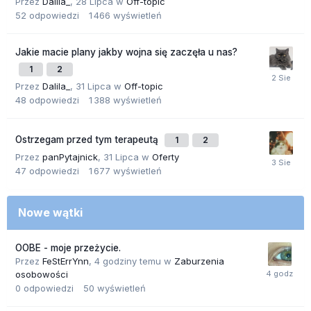
Przez
Dalila_
,
28 Lipca
w
Off-topic
52
odpowiedzi
1 466
wyświetleń
Jakie macie plany jakby wojna się zaczęła u nas?
1
2
Przez
Dalila_
,
31 Lipca
w
Off-topic
48
odpowiedzi
1 388
wyświetleń
Ostrzegam przed tym terapeutą
1
2
Przez
panPytajnick
,
31 Lipca
w
Oferty
47
odpowiedzi
1 677
wyświetleń
Nowe wątki
OOBE - moje przeżycie.
Przez
FeStErrYnn
,
4 godziny temu
w
Zaburzenia
osobowości
0
odpowiedzi
50
wyświetleń