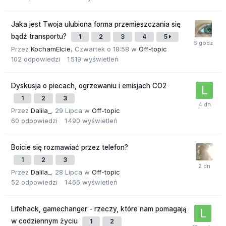
Jaka jest Twoja ulubiona forma przemieszczania się
bądź transportu?
1
2
3
4
5
Przez
KochamElcie
,
Czwartek o 18:58
w
Off-topic
102
odpowiedzi
1 519
wyświetleń
Dyskusja o piecach, ogrzewaniu i emisjach CO2
1
2
3
Przez
Dalila_
,
29 Lipca
w
Off-topic
60
odpowiedzi
1 490
wyświetleń
Boicie się rozmawiać przez telefon?
1
2
3
Przez
Dalila_
,
28 Lipca
w
Off-topic
52
odpowiedzi
1 466
wyświetleń
Lifehack, gamechanger - rzeczy, które nam pomagają
w codziennym życiu
1
2