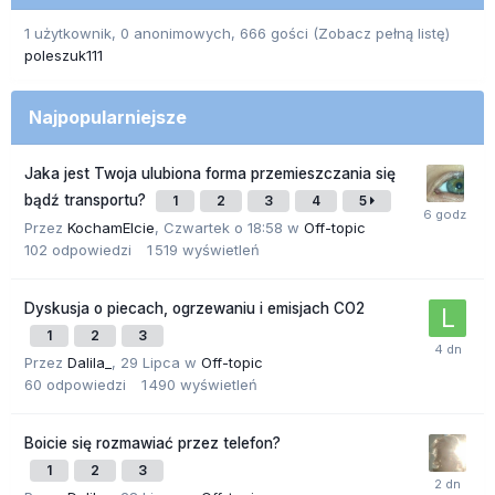
1 użytkownik, 0 anonimowych, 666 gości
(Zobacz pełną listę)
poleszuk111
Najpopularniejsze
Jaka jest Twoja ulubiona forma przemieszczania się
bądź transportu?
1
2
3
4
5
Przez
KochamElcie
,
Czwartek o 18:58
w
Off-topic
102
odpowiedzi
1 519
wyświetleń
Dyskusja o piecach, ogrzewaniu i emisjach CO2
1
2
3
Przez
Dalila_
,
29 Lipca
w
Off-topic
60
odpowiedzi
1 490
wyświetleń
Boicie się rozmawiać przez telefon?
1
2
3