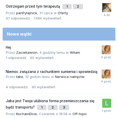
Ostrzegam przed tym terapeutą
1
2
Przez
panPytajnick
,
31 Lipca
w
Oferty
47
odpowiedzi
1 584
wyświetleń
Nowe wątki
Hej
Przez
Zaciekawion
,
4 godziny temu
w
Witam
1
odpowiedź
60
wyświetleń
Niemoc związana z rachunkiem sumienia i spowiedzią
Przez
take
,
10 godzin temu
w
Nerwica natręctw
4
odpowiedzi
90
wyświetleń
Jaka jest Twoja ulubiona forma przemieszczania się
bądź transportu?
1
2
3
Przez
KochamElcie
,
Czwartek o 18:58
w
Off-topic