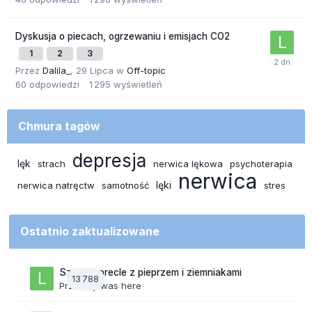
Dyskusja o piecach, ogrzewaniu i emisjach CO2
1
2
3
Przez
Dalila_
,
29 Lipca
w
Off-topic
60
odpowiedzi
1 295
wyświetleń
Chmura tagów
depresja
lęk
strach
nerwica lękowa
psychoterapia
nerwica
lęki
nerwica natręctw
samotność
stres
Ostatnio zaktualizowane
Szalone precle z pieprzem i ziemniakami
13 788
Przez
lily was here