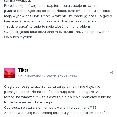
tak ma wyglądać:
Przychodzę, mówię, co chcę, terapeuta zadaje mi czasem
pytania odnoszące się do przeszłości, czasem komentuje krótko
moją wypowiedź i tyle i mam wrażenie, że marnuję czas... A gdy o
tym mówię terapeucie to on stwierdza, że moja złość na
"niedziałającą" terapię to moja złość na moj problem...
Czuję się jakaś taka oszukana?niezrozumiana?zmanipulowana?
Co o tym myślicie?
Tikta
Opublikowano
17 Października 2008
Ciągle odnoszę wrażenie, że ta terapia nic mi nie daje, nie
pomaga, jestem zła na to , że marnuję czas i pieniądze. A
terapeuta wmawia mi ,że złoszczę się na moje problemy a nie na
to, że terapia jest do niczego.
Czy słusznie czuję się manipulowaną, nierozumianą????
Zastanawiam się nad zmianą terapeuty, ale nie jestem do końca