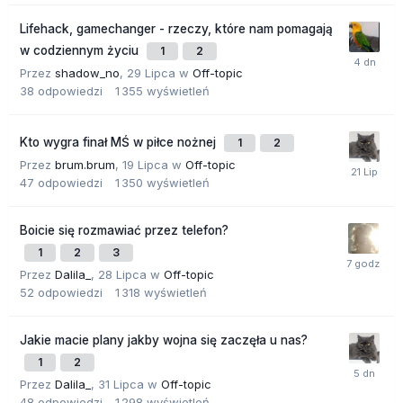
Lifehack, gamechanger - rzeczy, które nam pomagają
w codziennym życiu
1
2
Przez
shadow_no
,
29 Lipca
w
Off-topic
38
odpowiedzi
1 355
wyświetleń
Kto wygra finał MŚ w piłce nożnej
1
2
Przez
brum.brum
,
19 Lipca
w
Off-topic
47
odpowiedzi
1 350
wyświetleń
Boicie się rozmawiać przez telefon?
1
2
3
Przez
Dalila_
,
28 Lipca
w
Off-topic
52
odpowiedzi
1 318
wyświetleń
Jakie macie plany jakby wojna się zaczęła u nas?
1
2
Przez
Dalila_
,
31 Lipca
w
Off-topic
48
odpowiedzi
1 298
wyświetleń