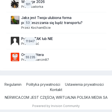
Wakacje 2026
101
Przez
sailorka
Jaka jest Twoja ulubiona forma
53
przemieszczania się bądź transportu?
Przez
KochamElcie
Pytania TAK lub NIE
11 947
Przez Gość
Ostatnia litera
55 235
Przez
19Marcin87
Regulamin
Polityka prywatności
Ustawienia prywatności
Kontakt
NERWICA.COM JEST CZĘŚCIĄ WIRTUALNA POLSKA MEDIA SA
Powered by Invision Community