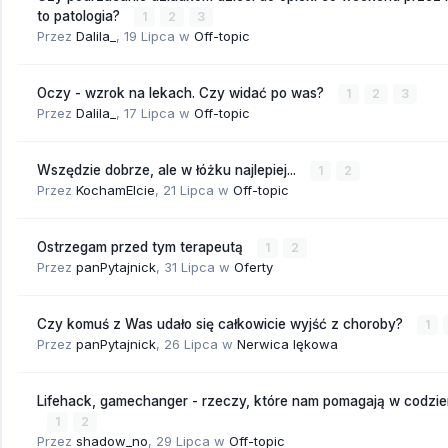
to patologia?
1
2
3
Przez
Dalila_
,
19 Lipca
w
Off-topic
Oczy - wzrok na lekach. Czy widać po was?
1
2
3
Przez
Dalila_
,
17 Lipca
w
Off-topic
Wszędzie dobrze, ale w łóżku najlepiej...
1
2
Przez
KochamElcie
,
21 Lipca
w
Off-topic
Ostrzegam przed tym terapeutą
1
2
Przez
panPytajnick
,
31 Lipca
w
Oferty
Czy komuś z Was udało się całkowicie wyjść z choroby?
1
Przez
panPytajnick
,
26 Lipca
w
Nerwica lękowa
Lifehack, gamechanger - rzeczy, które nam pomagają w codzi
1
2
Przez
shadow_no
,
29 Lipca
w
Off-topic