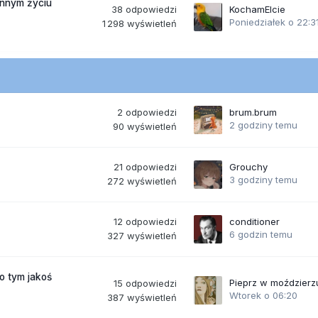
ennym życiu
38
odpowiedzi
KochamElcie
Poniedziałek o 22:3
1 298
wyświetleń
2
odpowiedzi
brum.brum
2 godziny temu
90
wyświetleń
21
odpowiedzi
Grouchy
3 godziny temu
272
wyświetleń
12
odpowiedzi
conditioner
6 godzin temu
327
wyświetleń
po tym jakoś
Pieprz w moździerz
15
odpowiedzi
Wtorek o 06:20
387
wyświetleń