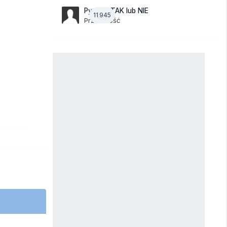
Pytania TAK lub NIE
11 945
Przez Gość