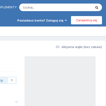
 SUPLEMENTY
Zarejestruj się
Posiadasz konto? Zaloguj się
Aktywne wątki (bez zabaw)
cy
1