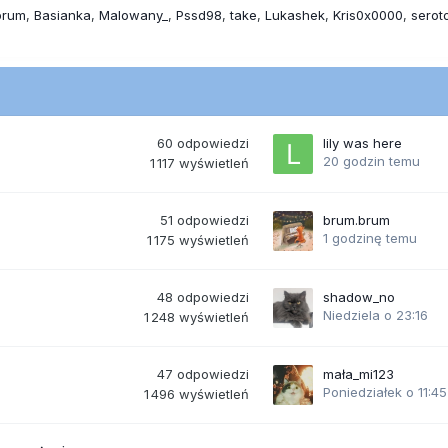
brum
Basianka
Malowany_
Pssd98
take
Lukashek
Kris0x0000
serot
60
odpowiedzi
lily was here
20 godzin temu
1 117
wyświetleń
51
odpowiedzi
brum.brum
1 godzinę temu
1 175
wyświetleń
48
odpowiedzi
shadow_no
Niedziela o 23:16
1 248
wyświetleń
47
odpowiedzi
mała_mi123
Poniedziałek o 11:45
1 496
wyświetleń