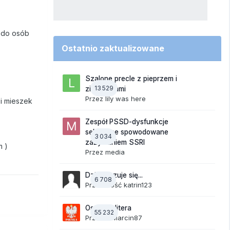
ń do osób
Ostatnio zaktualizowane
Szalone precle z pieprzem i
13 529
ziemniakami
Przez
lily was here
i mieszek
Zespół PSSD-dysfunkcje
seksualne spowodowane
3 034
zażywaniem SSRI
m )
Przez
media
Dzisiaj czuje się...
6 708
Przez Gość katrin123
Ostatnia litera
55 232
Przez
19Marcin87