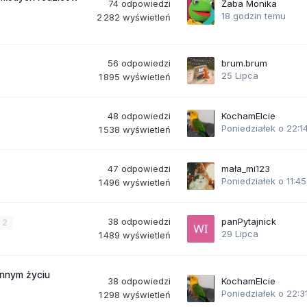
74
odpowiedzi
Żaba Monika
18 godzin temu
2 282
wyświetleń
56
odpowiedzi
brum.brum
25 Lipca
1 895
wyświetleń
48
odpowiedzi
KochamElcie
Poniedziałek o 22:1
1 538
wyświetleń
47
odpowiedzi
mała_mi123
Poniedziałek o 11:45
1 496
wyświetleń
38
odpowiedzi
panPytajnick
2
29 Lipca
1 489
wyświetleń
ennym życiu
38
odpowiedzi
KochamElcie
Poniedziałek o 22:3
1 298
wyświetleń