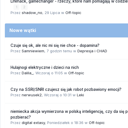
Lifehack, gamechanger - rzeczy, które nam pomagają w codzi
1
2
Przez
shadow_no
,
29 Lipca
w
Off-topic
Nowe wątki
Czuje się ok, ale nic mi się nie chce - dopamina?
Przez
Samniewiem
,
7 godzin temu
w
Depresja i CHAD
Hulajnogi elektryczne i dzieci na nich
Przez
Dalila_
,
Wczoraj o 11:05
w
Off-topic
Czy na SSRI/SNRI czujesz się jak robot pozbawiony emocji?
Przez
nerwusek2
,
Wczoraj o 10:31
w
Leki
niemiecka akcja wymierzona w polską inteligencję, czy da się 
pozbierać?
Przez
digital extasy
,
Poniedziałek o 18:36
w
Off-topic