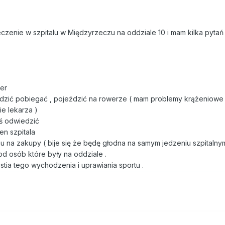
czenie w szpitalu w Międzyrzeczu na oddziale 10 i mam kilka pyta
wer
zić pobiegać , pojeździć na rowerze ( mam problemy krążeniowe 
ie lekarza )
ś odwiedzić
en szpitala
 na zakupy ( bije się że będę głodna na samym jedzeniu szpitalny
d osób które były na oddziale .
stia tego wychodzenia i uprawiania sportu .