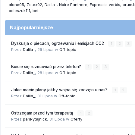
alone05
Zotex02
Dalila_
Noire Panthere
Expressis verbis
brum.
poleszuk111
bei
Najpopularniejsze
Dyskusja o piecach, ogrzewaniu i emisjach CO2
1
2
3
Przez
Dalila_
,
29 Lipca
w
Off-topic
Boicie się rozmawiać przez telefon?
1
2
3
Przez
Dalila_
,
28 Lipca
w
Off-topic
Jakie macie plany jakby wojna się zaczęła u nas?
1
2
Przez
Dalila_
,
31 Lipca
w
Off-topic
Ostrzegam przed tym terapeutą
1
2
Przez
panPytajnick
,
31 Lipca
w
Oferty