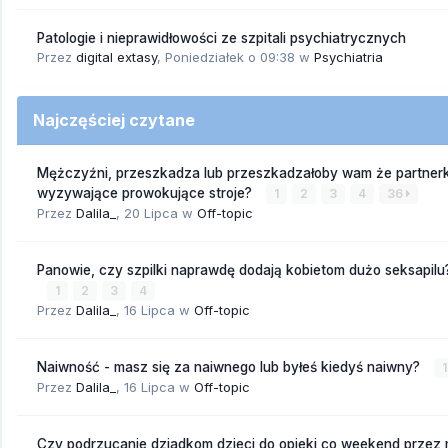
Patologie i nieprawidłowości ze szpitali psychiatrycznych
Przez
digital extasy
,
Poniedziałek o 09:38
w
Psychiatria
Najczęściej czytane
Mężczyźni, przeszkadza lub przeszkadzałoby wam że partnerk
wyzywające prowokujące stroje?
1
2
3
4
36
Przez
Dalila_
,
20 Lipca
w
Off-topic
Panowie, czy szpilki naprawdę dodają kobietom dużo seksapilu
1
2
3
4
Przez
Dalila_
,
16 Lipca
w
Off-topic
Naiwność - masz się za naiwnego lub byłeś kiedyś naiwny?
1
Przez
Dalila_
,
16 Lipca
w
Off-topic
Czy podrzucanie dziadkom dzieci do opieki co weekend przez