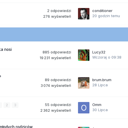
2
odpowiedzi
conditioner
20 godzin temu
276
wyświetleń
a nosi
885
odpowiedzi
Lucy32
Wczoraj o 09:38
19 231
wyświetleń
?
89
odpowiedzi
brum.brum
28 Lipca
3 074
wyświetleń
55
odpowiedzi
Omm
2
3
30 Lipca
2 362
wyświetleń
 młodych rodziców